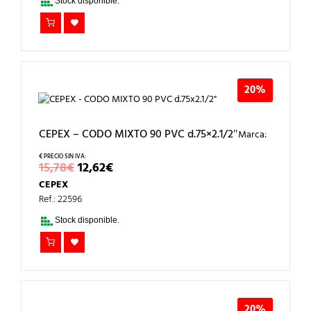
Stock disponible.
20%
CEPEX – CODO MIXTO 90 PVC d.75×2.1/2″
Marca:
EL
EL
15,78
€
12,62
€
PRECIO
PRECIO
CEPEX
ORIGINAL
ACTUAL
ERA:
ES:
Ref.: 22596
15,78€.
12,62€.
Stock disponible.
20%