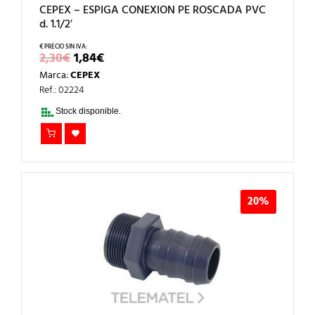
CEPEX – ESPIGA CONEXION PE ROSCADA PVC
d. 1.1/2′
EL
EL
2,30
€
1,84
€
PRECIO
PRECIO
Marca:
CEPEX
ORIGINAL
ACTUAL
ERA:
ES:
Ref.: 02224
2,30€.
1,84€.
Stock disponible.
20%