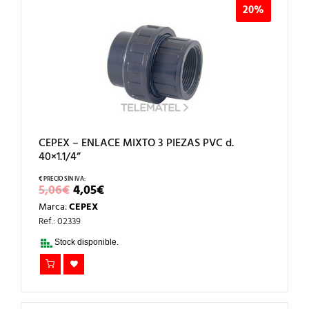
20%
CEPEX – ENLACE MIXTO 3 PIEZAS PVC d.
40×1.1/4”
EL
EL
5,06
€
4,05
€
PRECIO
PRECIO
Marca:
CEPEX
ORIGINAL
ACTUAL
ERA:
ES:
Ref.: 02339
5,06€.
4,05€.
Stock disponible.