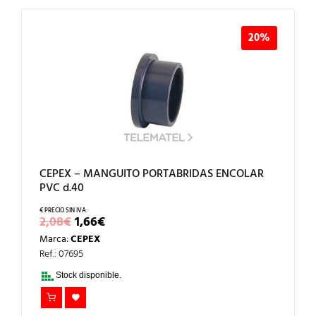
20%
CEPEX – MANGUITO PORTABRIDAS ENCOLAR
PVC d.40
EL
EL
2,08
€
1,66
€
PRECIO
PRECIO
Marca:
CEPEX
ORIGINAL
ACTUAL
ERA:
ES:
Ref.: 07695
2,08€.
1,66€.
Stock disponible.