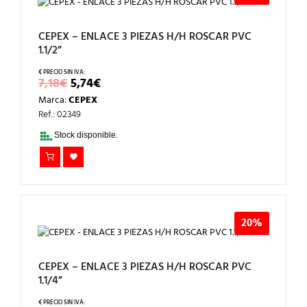
CEPEX – ENLACE 3 PIEZAS H/H ROSCAR PVC
1.1/2”
EL
EL
7,18
€
5,74
€
PRECIO
PRECIO
Marca:
CEPEX
ORIGINAL
ACTUAL
ERA:
ES:
Ref.: 02349
7,18€.
5,74€.
Stock disponible.
20%
CEPEX – ENLACE 3 PIEZAS H/H ROSCAR PVC
1.1/4”