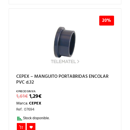
20%
CEPEX – MANGUITO PORTABRIDAS ENCOLAR
PVC d.32
EL
EL
1,61
€
1,29
€
PRECIO
PRECIO
Marca:
CEPEX
ORIGINAL
ACTUAL
ERA:
ES:
Ref.: 07694
1,61€.
1,29€.
Stock disponible.