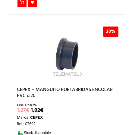
20%
CEPEX – MANGUITO PORTABRIDAS ENCOLAR
PVC d.20
EL
EL
1,27
€
1,02
€
PRECIO
PRECIO
Marca:
CEPEX
ORIGINAL
ACTUAL
ERA:
ES:
Ref.: 07692
1,27€.
1,02€.
Stock disponible.