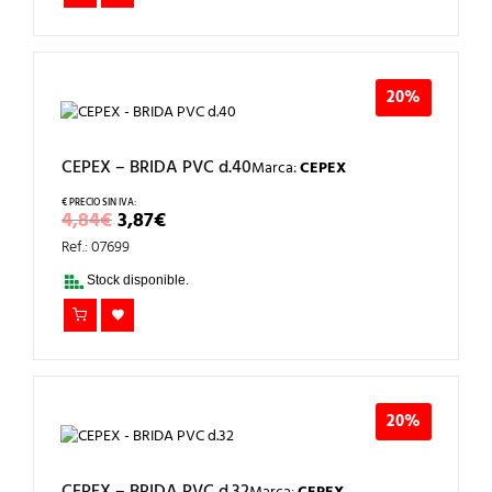
20%
CEPEX – BRIDA PVC d.40
Marca:
CEPEX
EL
EL
4,84
€
3,87
€
PRECIO
PRECIO
Ref.: 07699
ORIGINAL
ACTUAL
ERA:
ES:
Stock disponible.
4,84€.
3,87€.
20%