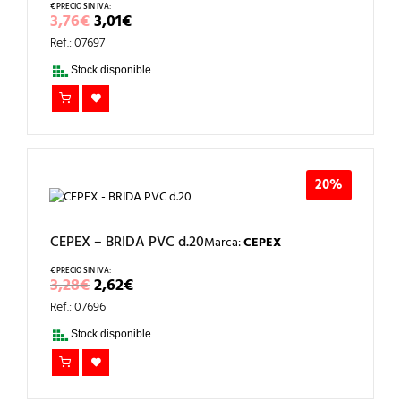
EL
EL
3,76
€
3,01
€
PRECIO
PRECIO
Ref.: 07697
ORIGINAL
ACTUAL
ERA:
ES:
Stock disponible.
3,76€.
3,01€.
20%
CEPEX – BRIDA PVC d.20
Marca:
CEPEX
EL
EL
3,28
€
2,62
€
PRECIO
PRECIO
Ref.: 07696
ORIGINAL
ACTUAL
ERA:
ES:
Stock disponible.
3,28€.
2,62€.