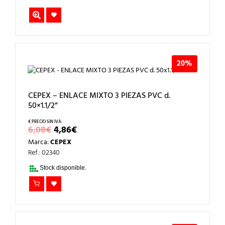
20%
CEPEX – ENLACE MIXTO 3 PIEZAS PVC d.
50×1.1/2”
EL
EL
6,08
€
4,86
€
PRECIO
PRECIO
Marca:
CEPEX
ORIGINAL
ACTUAL
ERA:
ES:
Ref.: 02340
6,08€.
4,86€.
Stock disponible.