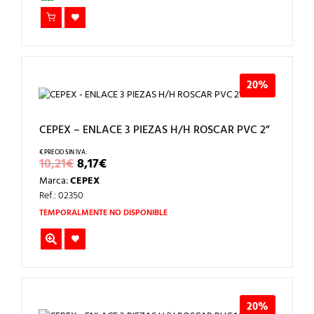
20%
CEPEX – ENLACE 3 PIEZAS H/H ROSCAR PVC 2”
EL
EL
10,21
€
8,17
€
PRECIO
PRECIO
Marca:
CEPEX
ORIGINAL
ACTUAL
ERA:
ES:
Ref.: 02350
10,21€.
8,17€.
TEMPORALMENTE NO DISPONIBLE
20%