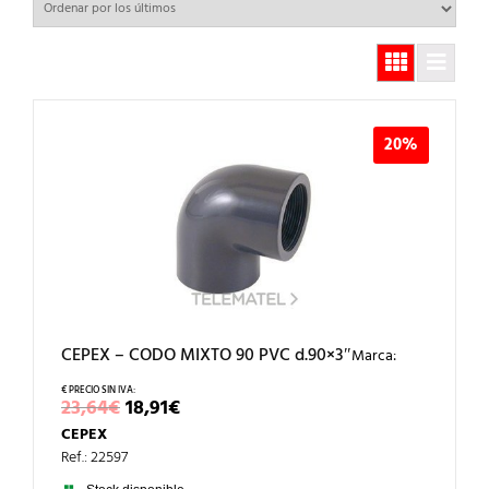
20%
CEPEX – CODO MIXTO 90 PVC d.90×3″
Marca:
EL
EL
23,64
€
18,91
€
PRECIO
PRECIO
CEPEX
ORIGINAL
ACTUAL
ERA:
ES:
Ref.: 22597
23,64€.
18,91€.