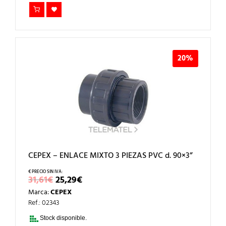
20%
CEPEX – ENLACE MIXTO 3 PIEZAS PVC d. 90×3”
EL
EL
31,61
€
25,29
€
PRECIO
PRECIO
Marca:
CEPEX
ORIGINAL
ACTUAL
ERA:
ES:
Ref.: 02343
31,61€.
25,29€.
Stock disponible.