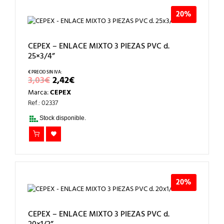
20%
CEPEX – ENLACE MIXTO 3 PIEZAS PVC d.
25×3/4”
EL
EL
3,03
€
2,42
€
PRECIO
PRECIO
Marca:
CEPEX
ORIGINAL
ACTUAL
ERA:
ES:
Ref.: 02337
3,03€.
2,42€.
Stock disponible.
20%
CEPEX – ENLACE MIXTO 3 PIEZAS PVC d.