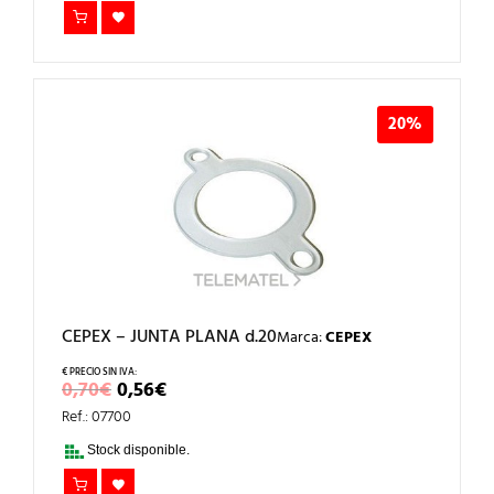
20%
CEPEX – JUNTA PLANA d.20
Marca:
CEPEX
EL
EL
0,70
€
0,56
€
PRECIO
PRECIO
Ref.: 07700
ORIGINAL
ACTUAL
ERA:
ES:
Stock disponible.
0,70€.
0,56€.