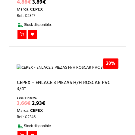
EL
EL
4,86
€
3,89
€
PRECIO
PRECIO
Marca:
CEPEX
ORIGINAL
ACTUAL
ERA:
ES:
Ref.: 02347
4,86€.
3,89€.
Stock disponible.
20%
CEPEX – ENLACE 3 PIEZAS H/H ROSCAR PVC
3/4”
EL
EL
3,66
€
2,93
€
PRECIO
PRECIO
Marca:
CEPEX
ORIGINAL
ACTUAL
ERA:
ES:
Ref.: 02346
3,66€.
2,93€.
Stock disponible.