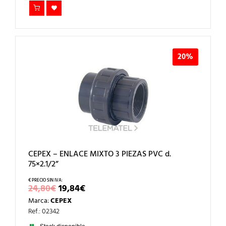
20%
CEPEX – ENLACE MIXTO 3 PIEZAS PVC d.
75×2.1/2”
EL
EL
24,80
€
19,84
€
PRECIO
PRECIO
Marca:
CEPEX
ORIGINAL
ACTUAL
ERA:
ES:
Ref.: 02342
24,80€.
19,84€.