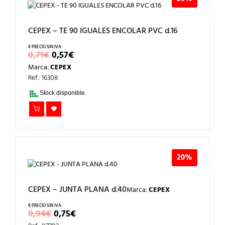
CEPEX – TE 90 IGUALES ENCOLAR PVC d.16
EL
EL
0,71
€
0,57
€
PRECIO
PRECIO
Marca:
CEPEX
ORIGINAL
ACTUAL
ERA:
ES:
Ref.: 16308
0,71€.
0,57€.
Stock disponible.
20%
CEPEX – JUNTA PLANA d.40
Marca:
CEPEX
EL
EL
0,94
€
0,75
€
PRECIO
PRECIO