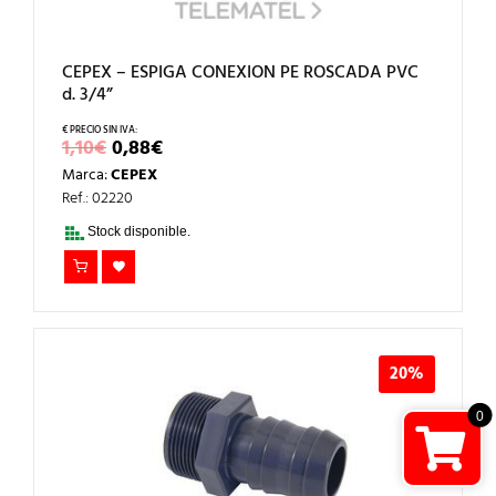
CEPEX – ESPIGA CONEXION PE ROSCADA PVC
d. 3/4”
EL
EL
1,10
€
0,88
€
PRECIO
PRECIO
Marca:
CEPEX
ORIGINAL
ACTUAL
ERA:
ES:
Ref.: 02220
1,10€.
0,88€.
Stock disponible.
20%
0