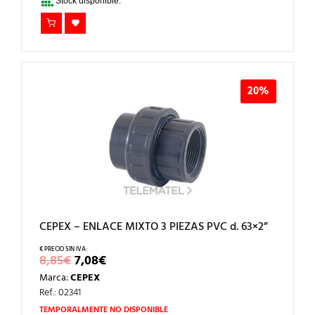
Stock disponible.
20%
CEPEX – ENLACE MIXTO 3 PIEZAS PVC d. 63×2”
EL
EL
8,85
€
7,08
€
PRECIO
PRECIO
Marca:
CEPEX
ORIGINAL
ACTUAL
ERA:
ES:
Ref.: 02341
8,85€.
7,08€.
TEMPORALMENTE NO DISPONIBLE