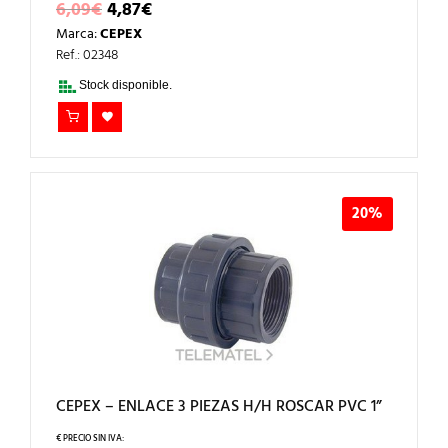
EL
EL
6,09
€
4,87
€
PRECIO
PRECIO
Marca:
CEPEX
ORIGINAL
ACTUAL
ERA:
ES:
Ref.: 02348
6,09€.
4,87€.
Stock disponible.
20%
CEPEX – ENLACE 3 PIEZAS H/H ROSCAR PVC 1”