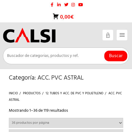
Saltar
al
contenido
0,00€
Buscar
Categoría:
ACC. PVC ASTRAL
INICIO
PRODUCTOS
12. TUBOS Y ACC. DE PVC Y POLIETILENO
ACC. PVC
ASTRAL
Ordenado
Mostrando 1–36 de 119 resultados
por
los
últimos