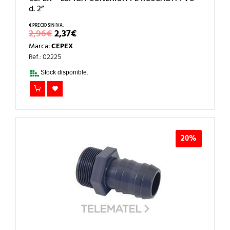
d. 2”
EL
EL
2,96
€
2,37
€
PRECIO
PRECIO
Marca:
CEPEX
ORIGINAL
ACTUAL
ERA:
ES:
Ref.: 02225
2,96€.
2,37€.
Stock disponible.
20%