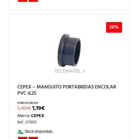
20%
CEPEX – MANGUITO PORTABRIDAS ENCOLAR
PVC d.25
EL
EL
1,49
€
1,19
€
PRECIO
PRECIO
Marca:
CEPEX
ORIGINAL
ACTUAL
ERA:
ES:
Ref.: 07693
1,49€.
1,19€.
Stock disponible.