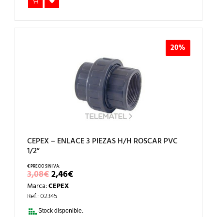
20%
CEPEX – ENLACE 3 PIEZAS H/H ROSCAR PVC
1/2”
EL
EL
3,08
€
2,46
€
PRECIO
PRECIO
Marca:
CEPEX
ORIGINAL
ACTUAL
ERA:
ES:
Ref.: 02345
3,08€.
2,46€.
Stock disponible.