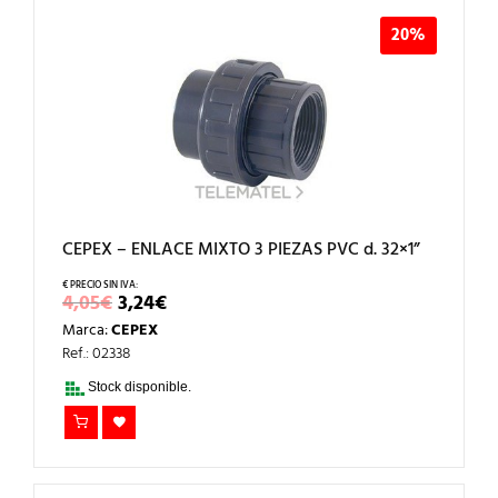
20%
CEPEX – ENLACE MIXTO 3 PIEZAS PVC d. 32×1”
EL
EL
4,05
€
3,24
€
PRECIO
PRECIO
Marca:
CEPEX
ORIGINAL
ACTUAL
ERA:
ES:
Ref.: 02338
4,05€.
3,24€.
Stock disponible.