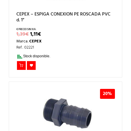
CEPEX – ESPIGA CONEXION PE ROSCADA PVC
d. 1”
EL
EL
1,39
€
1,11
€
PRECIO
PRECIO
Marca:
CEPEX
ORIGINAL
ACTUAL
ERA:
ES:
Ref.: 02221
1,39€.
1,11€.
Stock disponible.
20%