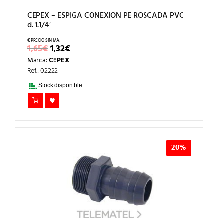
CEPEX – ESPIGA CONEXION PE ROSCADA PVC
d. 1.1/4′
EL
EL
1,65
€
1,32
€
PRECIO
PRECIO
Marca:
CEPEX
ORIGINAL
ACTUAL
ERA:
ES:
Ref.: 02222
1,65€.
1,32€.
Stock disponible.
20%