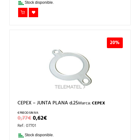
ERA:
ES:
Stock disponible.
0,81€.
0,65€.
20%
CEPEX – JUNTA PLANA d.25
Marca:
CEPEX
EL
EL
0,77
€
0,62
€
PRECIO
PRECIO
Ref.: 07701
ORIGINAL
ACTUAL
ERA:
ES:
Stock disponible.
0,77€.
0,62€.