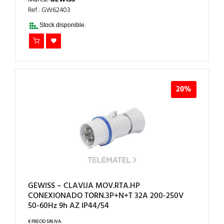
ORIGINAL
ACTUAL
ERA:
ES:
Ref.: GW62403
23,75€.
19,00€.
Stock disponible.
20%
GEWISS – CLAVIJA MOV.RTA.HP
CONEXIONADO TORN.3P+N+T 32A 200-250V
50-60Hz 9h AZ IP44/54