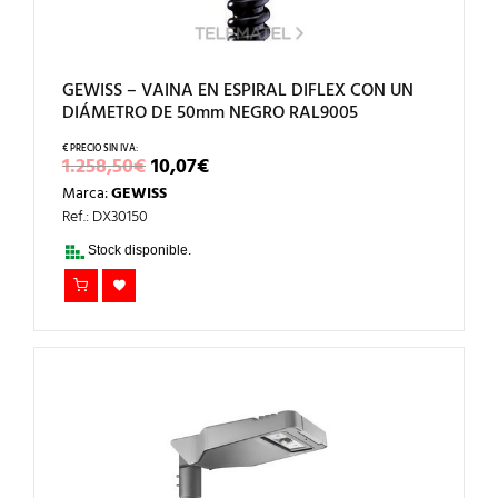
GEWISS – VAINA EN ESPIRAL DIFLEX CON UN
DIÁMETRO DE 50mm NEGRO RAL9005
EL
EL
1.258,50
€
10,07
€
PRECIO
PRECIO
Marca:
GEWISS
ORIGINAL
ACTUAL
ERA:
ES:
Ref.: DX30150
1.258,50€.
10,07€.
Stock disponible.