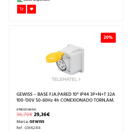
20%
GEWISS – BASE FJA.PARED 10° IP44 3P+N+T 32A
100-130V 50-60Hz 4h CONEXIONADO TORN.AM.
EL
EL
36,70
€
29,36
€
PRECIO
PRECIO
Marca:
GEWISS
ORIGINAL
ACTUAL
ERA:
ES:
Ref.: GW62414