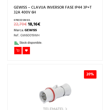
GEWISS – CLAVIJA INVERSOR FASE IP44 3P+T
32A 400V 6H
EL
EL
22,70
€
18,16
€
PRECIO
PRECIO
Marca:
GEWISS
ORIGINAL
ACTUAL
ERA:
ES:
Ref.: GW60019WH
22,70€.
18,16€.
Stock disponible.
20%