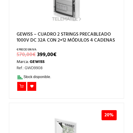
GEWISS – CUADRO 2 STRINGS PRECABLEADO
1000V DC 32A CON 2×12 MÓDULOS 4 CADENAS
EL
EL
570,00
€
399,00
€
PRECIO
PRECIO
Marca:
GEWISS
ORIGINAL
ACTUAL
ERA:
ES:
Ref.: GWD9908
570,00€.
399,00€.
Stock disponible.
20%