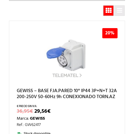
20%
GEWISS – BASE FJA.PARED 10° IP44 3P+N+T 32A
200-250V 50-60Hz 9h CONEXIONADO TORN.AZ
EL
EL
36,95
€
29,56
€
PRECIO
PRECIO
Marca:
GEWISS
ORIGINAL
ACTUAL
ERA:
ES:
Ref.: GW62417
36,95€.
29,56€.
Stock disponible.