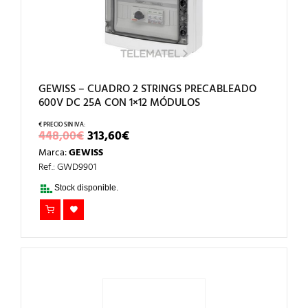
GEWISS – CUADRO 2 STRINGS PRECABLEADO
600V DC 25A CON 1×12 MÓDULOS
EL
EL
448,00
€
313,60
€
PRECIO
PRECIO
Marca:
GEWISS
ORIGINAL
ACTUAL
ERA:
ES:
Ref.: GWD9901
448,00€.
313,60€.
Stock disponible.