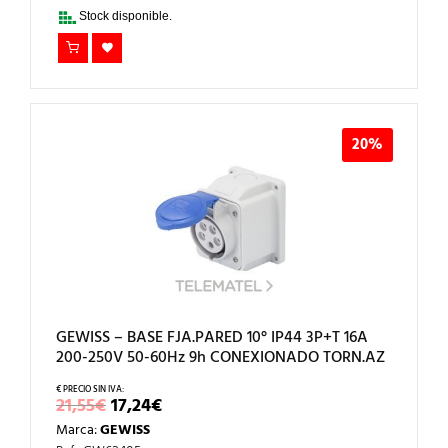
36,70€.
29,36€.
Stock disponible.
20%
GEWISS – BASE FJA.PARED 10° IP44 3P+T 16A
200-250V 50-60Hz 9h CONEXIONADO TORN.AZ
EL
EL
21,55
€
17,24
€
PRECIO
PRECIO
Marca:
GEWISS
ORIGINAL
ACTUAL