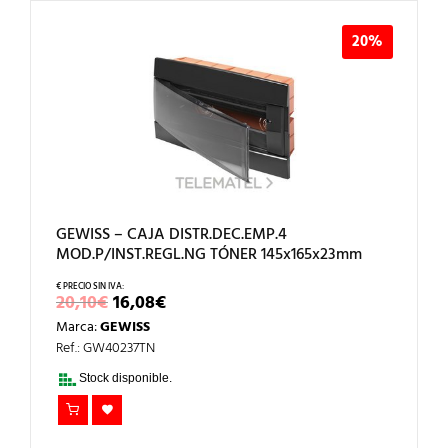
20%
GEWISS – CAJA DISTR.DEC.EMP.4
MOD.P/INST.REGL.NG TÓNER 145x165x23mm
EL
EL
20,10
€
16,08
€
PRECIO
PRECIO
Marca:
GEWISS
ORIGINAL
ACTUAL
ERA:
ES:
Ref.: GW40237TN
20,10€.
16,08€.
Stock disponible.