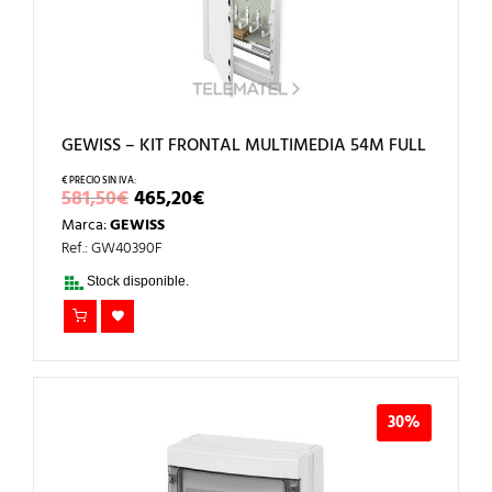
GEWISS – KIT FRONTAL MULTIMEDIA 54M FULL
EL
EL
581,50
€
465,20
€
PRECIO
PRECIO
Marca:
GEWISS
ORIGINAL
ACTUAL
ERA:
ES:
Ref.: GW40390F
581,50€.
465,20€.
Stock disponible.
30%