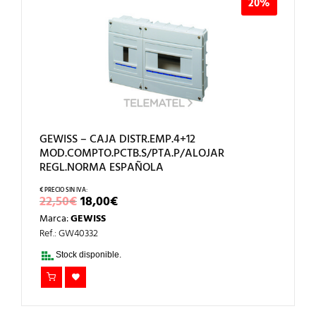
20%
GEWISS – CAJA DISTR.EMP.4+12
MOD.COMPTO.PCTB.S/PTA.P/ALOJAR
REGL.NORMA ESPAÑOLA
EL
EL
22,50
€
18,00
€
PRECIO
PRECIO
Marca:
GEWISS
ORIGINAL
ACTUAL
ERA:
ES:
Ref.: GW40332
22,50€.
18,00€.
Stock disponible.