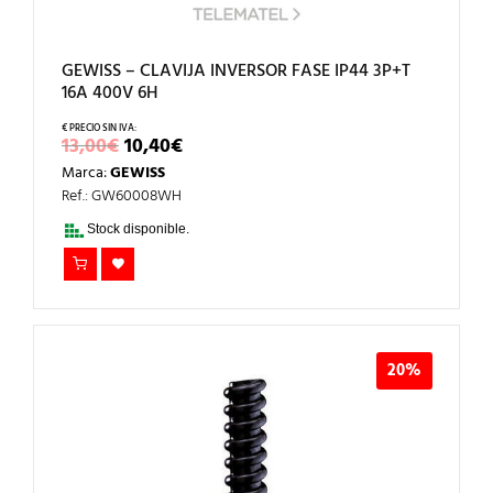
GEWISS – CLAVIJA INVERSOR FASE IP44 3P+T
16A 400V 6H
EL
EL
13,00
€
10,40
€
PRECIO
PRECIO
Marca:
GEWISS
ORIGINAL
ACTUAL
ERA:
ES:
Ref.: GW60008WH
13,00€.
10,40€.
Stock disponible.
20%