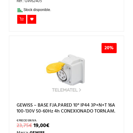
ERA:
ES:
Ref.: GW62405
21,55€.
17,24€.
Stock disponible.
20%
GEWISS – BASE FJA.PARED 10° IP44 3P+N+T 16A
100-130V 50-60Hz 4h CONEXIONADO TORN.AM.
EL
EL
23,75
€
19,00
€
PRECIO
PRECIO
Marca:
GEWISS