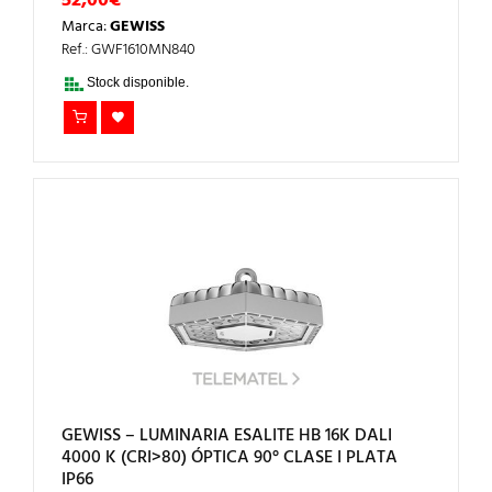
52,00
€
Marca:
GEWISS
Ref.: GWF1610MN840
Stock disponible.
GEWISS – LUMINARIA ESALITE HB 16K DALI
4000 K (CRI>80) ÓPTICA 90° CLASE I PLATA
IP66