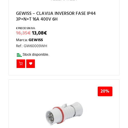
GEWISS – CLAVIJA INVERSOR FASE IP44
3P+N+T 16A 400V 6H
EL
EL
16,35
€
13,08
€
PRECIO
PRECIO
Marca:
GEWISS
ORIGINAL
ACTUAL
ERA:
ES:
Ref.: GW60009WH
16,35€.
13,08€.
Stock disponible.
20%