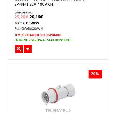
3P+N+T 32A 400V 6H
EL
EL
25,20
€
20,16
€
PRECIO
PRECIO
Marca:
GEWISS
ORIGINAL
ACTUAL
ERA:
ES:
Ref.: GW60020WH
25,20€.
20,16€.
TEMPORALMENTE NO DISPONIBLE
EN BREVE VOLVERÁ A ESTAR DISPONIBLE
20%