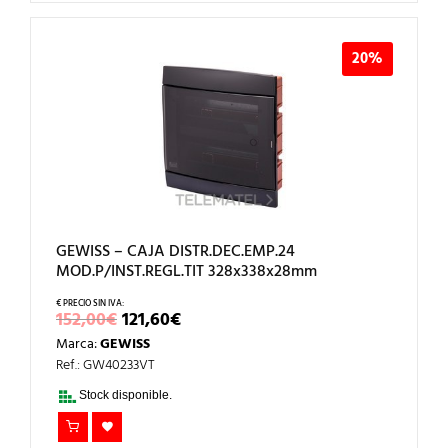
20%
GEWISS – CAJA DISTR.DEC.EMP.24
MOD.P/INST.REGL.TIT 328x338x28mm
EL
EL
152,00
€
121,60
€
PRECIO
PRECIO
Marca:
GEWISS
ORIGINAL
ACTUAL
ERA:
ES:
Ref.: GW40233VT
152,00€.
121,60€.
Stock disponible.