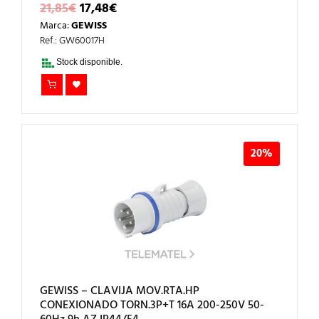
EL
EL
21,85
€
17,48
€
PRECIO
PRECIO
Marca:
GEWISS
ORIGINAL
ACTUAL
ERA:
ES:
Ref.: GW60017H
21,85€.
17,48€.
Stock disponible.
20%
GEWISS – CLAVIJA MOV.RTA.HP
CONEXIONADO TORN.3P+T 16A 200-250V 50-