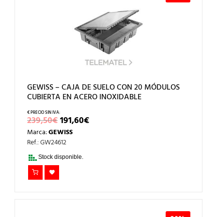
GEWISS – CAJA DE SUELO CON 20 MÓDULOS
CUBIERTA EN ACERO INOXIDABLE
EL
EL
239,50
€
191,60
€
PRECIO
PRECIO
Marca:
GEWISS
ORIGINAL
ACTUAL
ERA:
ES:
Ref.: GW24612
239,50€.
191,60€.
Stock disponible.