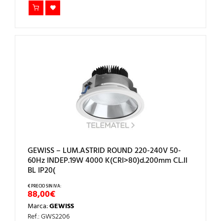
GEWISS – LUM.ASTRID ROUND 220-240V 50-
60Hz INDEP.19W 4000 K(CRI>80)d.200mm CL.II
BL IP20(
88,00
€
Marca:
GEWISS
Ref.: GWS2206