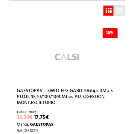
30%
GAESTOPAS – SWITCH GIGABIT 10Gbps 3Mb 5
PTO.RJ45 10/100/1000Mbps AUTOGESTIÓN
MONT.ESCRITORIO
EL
EL
25,35
€
17,75
€
PRECIO
PRECIO
Marca:
GAESTOPAS
ORIGINAL
ACTUAL
ERA:
ES:
Ref.: GS105D