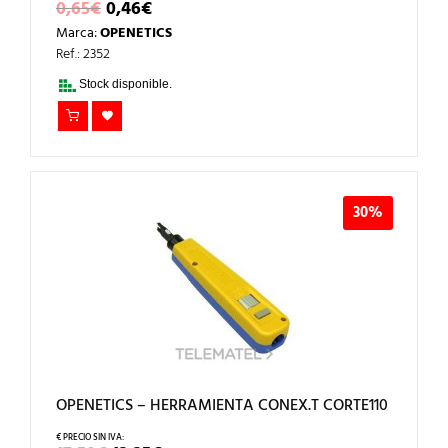
EL
EL
0,65
€
0,46
€
PRECIO
PRECIO
Marca:
OPENETICS
ORIGINAL
ACTUAL
ERA:
ES:
Ref.: 2352
0,65€.
0,46€.
Stock disponible.
30%
OPENETICS – HERRAMIENTA CONEX.T CORTE110