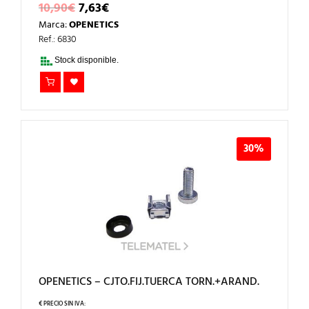
EL
EL
10,90
€
7,63
€
PRECIO
PRECIO
Marca:
OPENETICS
ORIGINAL
ACTUAL
ERA:
ES:
Ref.: 6830
10,90€.
7,63€.
Stock disponible.
30%
OPENETICS – CJTO.FIJ.TUERCA TORN.+ARAND.