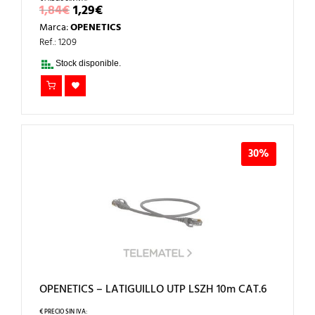
EL
EL
1,84
€
1,29
€
PRECIO
PRECIO
Marca:
OPENETICS
ORIGINAL
ACTUAL
ERA:
ES:
Ref.: 1209
1,84€.
1,29€.
Stock disponible.
30%
OPENETICS – LATIGUILLO UTP LSZH 10m CAT.6