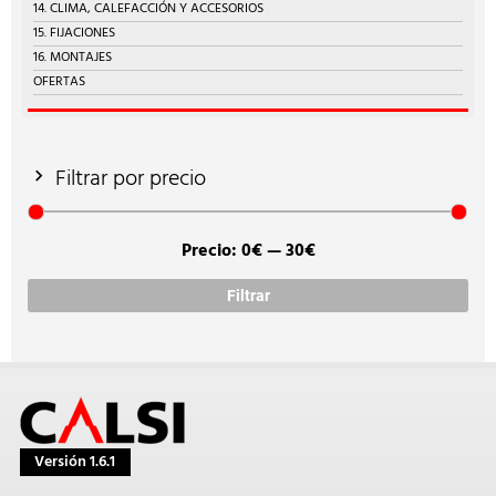
14. CLIMA, CALEFACCIÓN Y ACCESORIOS
15. FIJACIONES
16. MONTAJES
OFERTAS
Filtrar por precio
Precio:
0€
—
30€
Prec
Prec
míni
máx
Filtrar
Versión 1.6.1