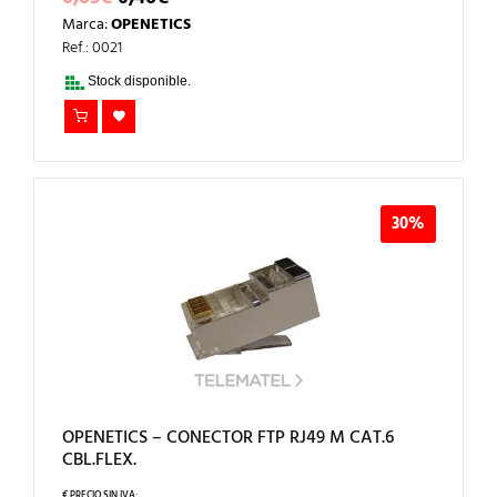
PRECIO
PRECIO
Marca:
OPENETICS
ORIGINAL
ACTUAL
ERA:
ES:
Ref.: 0021
0,65€.
0,46€.
Stock disponible.
30%
OPENETICS – CONECTOR FTP RJ49 M CAT.6
CBL.FLEX.