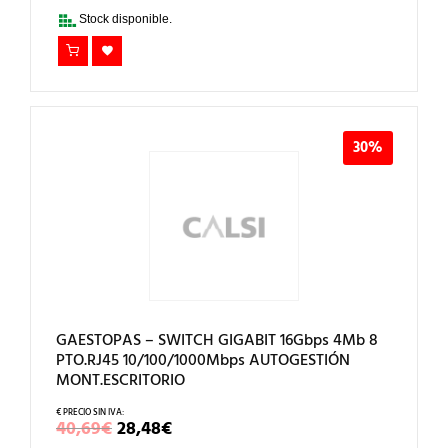
25,35€.
17,75€.
Stock disponible.
30%
GAESTOPAS – SWITCH GIGABIT 16Gbps 4Mb 8
PTO.RJ45 10/100/1000Mbps AUTOGESTIÓN
MONT.ESCRITORIO
EL
EL
40,69
€
28,48
€
PRECIO
PRECIO