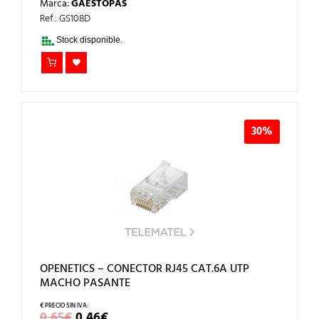
Marca:
GAESTOPAS
ORIGINAL
ACTUAL
ERA:
ES:
Ref.: GS108D
40,69€.
28,48€.
Stock disponible.
30%
OPENETICS – CONECTOR RJ45 CAT.6A UTP
MACHO PASANTE
EL
EL
0,65
€
0,46
€