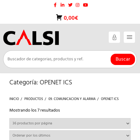
Saltar
al
contenido
0,00€
Buscar
Categoría:
OPENET ICS
INICIO
PRODUCTOS
09. COMUNICACION Y ALARMA
OPENET ICS
Ordenado
Mostrando los 7 resultados
por
los
últimos