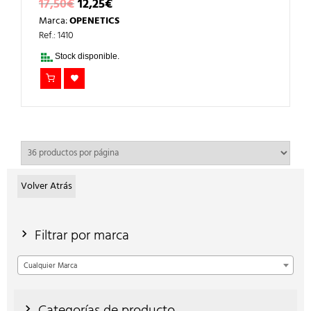
EL
EL
17,50
€
12,25
€
PRECIO
PRECIO
Marca:
OPENETICS
ORIGINAL
ACTUAL
ERA:
ES:
Ref.: 1410
17,50€.
12,25€.
Stock disponible.
Volver Atrás
Filtrar por marca
Cualquier Marca