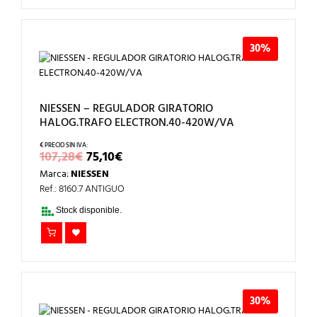
30%
NIESSEN – REGULADOR GIRATORIO
HALOG.TRAFO ELECTRON.40-420W/VA
EL
EL
107,28
€
75,10
€
PRECIO
PRECIO
Marca:
NIESSEN
ORIGINAL
ACTUAL
ERA:
ES:
Ref.: 8160.7 ANTIGUO
107,28€.
75,10€.
Stock disponible.
30%