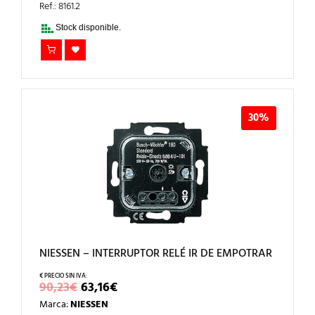
ERA:
ES:
Ref.: 8161.2
108,44€.
75,91€.
Stock disponible.
30%
NIESSEN – INTERRUPTOR RELÉ IR DE EMPOTRAR
EL
EL
90,23
€
63,16
€
PRECIO
PRECIO
Marca:
NIESSEN
ORIGINAL
ACTUAL