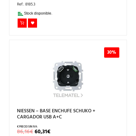
ORIGINAL
ACTUAL
ERA:
ES:
Ref.: 8185.3
78,80€.
55,16€.
Stock disponible.
30%
NIESSEN – BASE ENCHUFE SCHUKO +
CARGADOR USB A+C
EL
EL
86,16
€
60,31
€