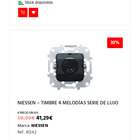
Stock disponible.
30%
NIESSEN – TIMBRE 4 MELODÍAS SERIE DE LUJO
EL
EL
58,99
€
41,29
€
PRECIO
PRECIO
Marca:
NIESSEN
ORIGINAL
ACTUAL
ERA:
ES:
Ref.: 8124.2
58,99€.
41,29€.