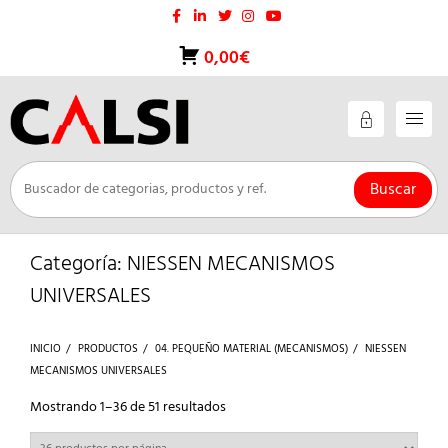
Saltar
al
contenido
0,00€
Buscar
Categoría:
NIESSEN MECANISMOS
UNIVERSALES
INICIO
PRODUCTOS
04. PEQUEÑO MATERIAL (MECANISMOS)
NIESSEN
MECANISMOS UNIVERSALES
Ordenado
Mostrando 1–36 de 51 resultados
por