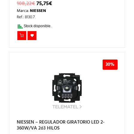
EL
EL
108,22
€
75,75
€
PRECIO
PRECIO
Marca:
NIESSEN
ORIGINAL
ACTUAL
ERA:
ES:
Ref.: 8130.7
108,22€.
75,75€.
Stock disponible.
30%
NIESSEN – REGULADOR GIRATORIO LED 2-
360W/VA 2ó3 HILOS