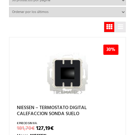
los
últimos
30%
NIESSEN – TERMOSTATO DIGITAL
CALEFACCION SONDA SUELO
EL
EL
181,70
€
127,19
€
PRECIO
PRECIO