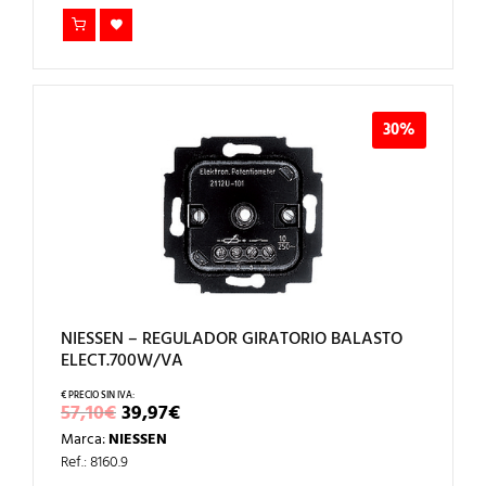
30%
NIESSEN – REGULADOR GIRATORIO BALASTO
ELECT.700W/VA
EL
EL
57,10
€
39,97
€
PRECIO
PRECIO
Marca:
NIESSEN
ORIGINAL
ACTUAL
ERA:
ES:
Ref.: 8160.9
57,10€.
39,97€.