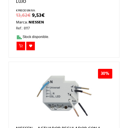
LUJO
EL
EL
13,62
€
9,53
€
PRECIO
PRECIO
Marca:
NIESSEN
ORIGINAL
ACTUAL
ERA:
ES:
Ref.: 8117
13,62€.
9,53€.
Stock disponible.
30%