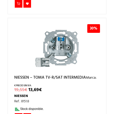
30%
NIESSEN – TOMA TV-R/SAT INTERMEDIA
Marca:
EL
EL
19,55
€
13,69
€
PRECIO
PRECIO
NIESSEN
ORIGINAL
ACTUAL
ERA:
ES:
Ref.: 8151.8
19,55€.
13,69€.
Stock disponible.