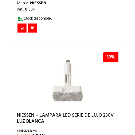
PRECIO
PRECIO
Marca:
NIESSEN
ORIGINAL
ACTUAL
ERA:
ES:
Ref.: 8188.4
86,16€.
60,31€.
Stock disponible.
30%
NIESSEN – LÁMPARA LED SERIE DE LUJO 230V
LUZ BLANCA