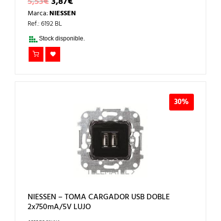
EL
EL
5,53
€
3,87
€
PRECIO
PRECIO
Marca:
NIESSEN
ORIGINAL
ACTUAL
ERA:
ES:
Ref.: 6192 BL
5,53€.
3,87€.
Stock disponible.
30%
NIESSEN – TOMA CARGADOR USB DOBLE
2x750mA/5V LUJO