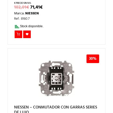
EL
EL
102,01
€
71,41
€
PRECIO
PRECIO
Marca:
NIESSEN
ORIGINAL
ACTUAL
ERA:
ES:
Ref.: 8160.7
102,01€.
71,41€.
Stock disponible.
30%
NIESSEN – CONMUTADOR CON GARRAS SERIES
DE LUJO