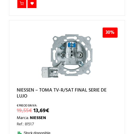
30%
NIESSEN – TOMA TV-R/SAT FINAL SERIE DE
LUJO
EL
EL
19,55
€
13,69
€
PRECIO
PRECIO
Marca:
NIESSEN
ORIGINAL
ACTUAL
ERA:
ES:
Ref.: 8151.7
19,55€.
13,69€.
Stock disponible.