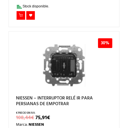
16,43€.
11,50€.
Stock disponible.
30%
NIESSEN – INTERRUPTOR RELÉ IR PARA
PERSIANAS DE EMPOTRAR
EL
EL
108,44
€
75,91
€
PRECIO
PRECIO
Marca:
NIESSEN
ORIGINAL
ACTUAL