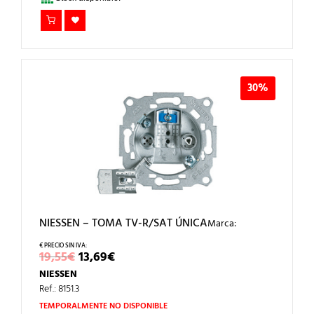
30%
NIESSEN – TOMA TV-R/SAT ÚNICA
Marca:
EL
EL
19,55
€
13,69
€
PRECIO
PRECIO
NIESSEN
ORIGINAL
ACTUAL
ERA:
ES:
Ref.: 8151.3
19,55€.
13,69€.
TEMPORALMENTE NO DISPONIBLE