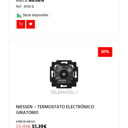
Marca:
NIESSEN
ORIGINAL
ACTUAL
ERA:
ES:
Ref.: 8140.8
181,70€.
127,19€.
Stock disponible.
30%
NIESSEN – TERMOSTATO ELECTRÓNICO
GIRATORIO
EL
EL
73,41
€
51,39
€