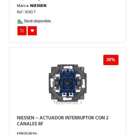
PRECIO
PRECIO
Marca:
NIESSEN
ORIGINAL
ACTUAL
ERA:
ES:
Ref.: 8140.7
73,41€.
51,39€.
Stock disponible.
30%
NIESSEN – ACTUADOR INTERRUPTOR CON 2
CANALES RF