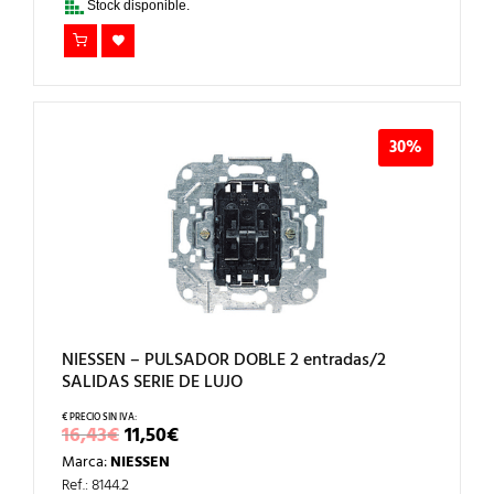
Stock disponible.
30%
NIESSEN – PULSADOR DOBLE 2 entradas/2
SALIDAS SERIE DE LUJO
EL
EL
16,43
€
11,50
€
PRECIO
PRECIO
Marca:
NIESSEN
ORIGINAL
ACTUAL
ERA:
ES:
Ref.: 8144.2