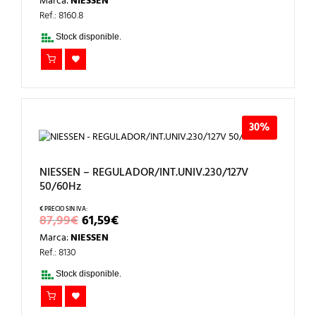
Marca:
NIESSEN
ORIGINAL
ACTUAL
ERA:
ES:
Ref.: 8160.8
108,16€.
75,71€.
Stock disponible.
30%
NIESSEN – REGULADOR/INT.UNIV.230/127V
50/60Hz
EL
EL
87,99
€
61,59
€
PRECIO
PRECIO
Marca:
NIESSEN
ORIGINAL
ACTUAL
ERA:
ES:
Ref.: 8130
87,99€.
61,59€.
Stock disponible.