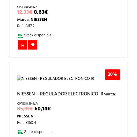
EL
EL
12,33
€
8,63
€
PRECIO
PRECIO
Marca:
NIESSEN
ORIGINAL
ACTUAL
ERA:
ES:
Ref.: 8117.2
12,33€.
8,63€.
Stock disponible.
30%
NIESSEN – REGULADOR ELECTRONICO IR
Marca:
EL
EL
85,91
€
60,14
€
PRECIO
PRECIO
NIESSEN
ORIGINAL
ACTUAL
ERA:
ES:
Ref.: 8160.4
85,91€.
60,14€.
Stock disponible.