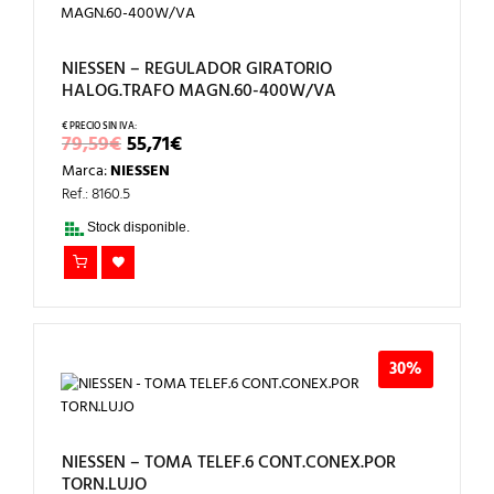
NIESSEN – REGULADOR GIRATORIO
HALOG.TRAFO MAGN.60-400W/VA
EL
EL
79,59
€
55,71
€
PRECIO
PRECIO
Marca:
NIESSEN
ORIGINAL
ACTUAL
ERA:
ES:
Ref.: 8160.5
79,59€.
55,71€.
Stock disponible.
30%
NIESSEN – TOMA TELEF.6 CONT.CONEX.POR
TORN.LUJO