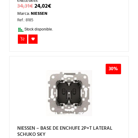
EL
EL
34,31
€
24,02
€
PRECIO
PRECIO
Marca:
NIESSEN
ORIGINAL
ACTUAL
ERA:
ES:
Ref.: 8185
34,31€.
24,02€.
Stock disponible.
30%
NIESSEN – BASE DE ENCHUFE 2P+T LATERAL
SCHUKO SKY