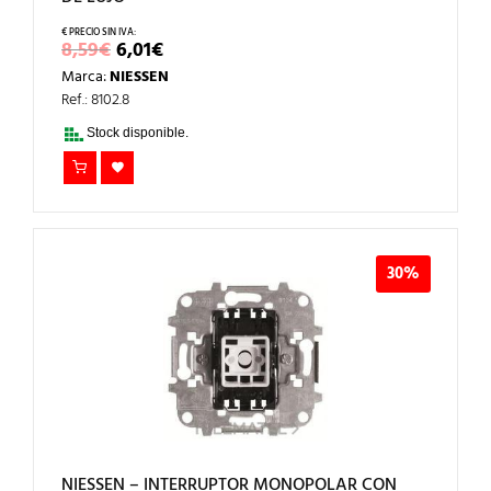
EL
EL
8,59
€
6,01
€
PRECIO
PRECIO
Marca:
NIESSEN
ORIGINAL
ACTUAL
ERA:
ES:
Ref.: 8102.8
8,59€.
6,01€.
Stock disponible.
30%
NIESSEN – INTERRUPTOR MONOPOLAR CON