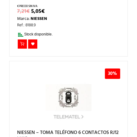
EL
EL
7,21
€
5,05
€
PRECIO
PRECIO
Marca:
NIESSEN
ORIGINAL
ACTUAL
ERA:
ES:
Ref.: 8188.9
7,21€.
5,05€.
Stock disponible.
30%
NIESSEN – TOMA TELÉFONO 6 CONTACTOS RJ12