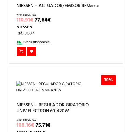
NIESSEN – ACTUADOR/EMISOR RF
Marca:
EL
EL
110,91
€
77,64
€
PRECIO
PRECIO
NIESSEN
ORIGINAL
ACTUAL
ERA:
ES:
Ref.: 8130.4
110,91€.
77,64€.
Stock disponible.
30%
NIESSEN – REGULADOR GIRATORIO
UNIV.ELECTRON.60-420W
EL
EL
108,16
€
75,71
€
PRECIO
PRECIO