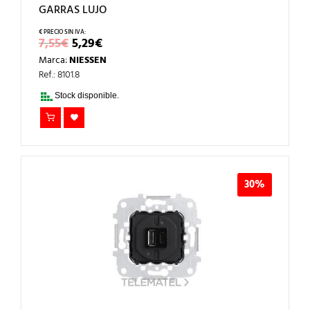
GARRAS LUJO
EL
EL
7,55
€
5,29
€
PRECIO
PRECIO
Marca:
NIESSEN
ORIGINAL
ACTUAL
ERA:
ES:
Ref.: 8101.8
7,55€.
5,29€.
Stock disponible.
30%