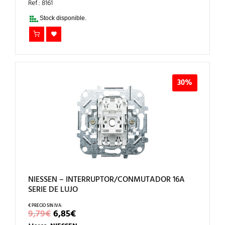
ERA:
ES:
Ref.: 8161
90,23€.
63,16€.
Stock disponible.
30%
NIESSEN – INTERRUPTOR/CONMUTADOR 16A
SERIE DE LUJO
EL
EL
9,79
€
6,85
€
PRECIO
PRECIO