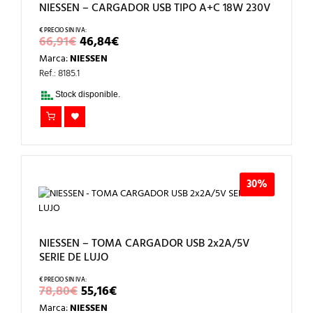
NIESSEN – CARGADOR USB TIPO A+C 18W 230V
EL
EL
66,91
€
46,84
€
PRECIO
PRECIO
Marca:
NIESSEN
ORIGINAL
ACTUAL
ERA:
ES:
Ref.: 8185.1
66,91€.
46,84€.
Stock disponible.
30%
NIESSEN – TOMA CARGADOR USB 2x2A/5V
SERIE DE LUJO
EL
EL
78,80
€
55,16
€
PRECIO
PRECIO
Marca:
NIESSEN