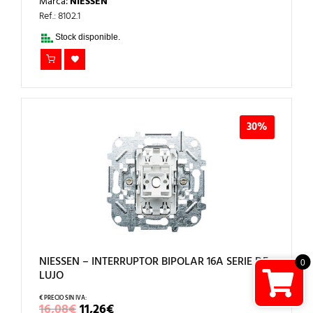
Marca:
NIESSEN
ORIGINAL
ACTUAL
ERA:
ES:
Ref.: 8102.1
9,79€.
6,85€.
Stock disponible.
30%
NIESSEN – INTERRUPTOR BIPOLAR 16A SERIE DE
0
LUJO
EL
EL
16,08
€
11,26
€