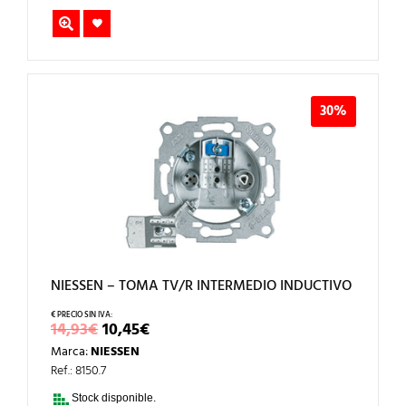
30%
NIESSEN – TOMA TV/R INTERMEDIO INDUCTIVO
EL
EL
14,93
€
10,45
€
PRECIO
PRECIO
Marca:
NIESSEN
ORIGINAL
ACTUAL
ERA:
ES:
Ref.: 8150.7
14,93€.
10,45€.
Stock disponible.