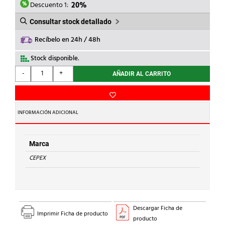
1,61€.
1,29€.
Descuento 1:
20%
Consultar stock detallado
Recíbelo en 24h / 48h
Stock disponible.
CEPEX
-
+
AÑADIR AL CARRITO
-
MANGUITO
PORTABRIDAS
ENCOLAR
INFORMACIÓN ADICIONAL
PVC
d.32
cantidad
Marca
CEPEX
Descargar Ficha de
Imprimir Ficha de producto
producto