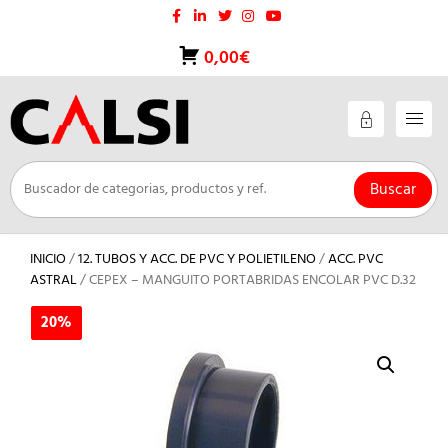
Saltar
al
contenido
0,00€
Buscar
INICIO
/
12. TUBOS Y ACC. DE PVC Y POLIETILENO
/
ACC. PVC
ASTRAL
/ CEPEX – MANGUITO PORTABRIDAS ENCOLAR PVC D.32
20%
20%