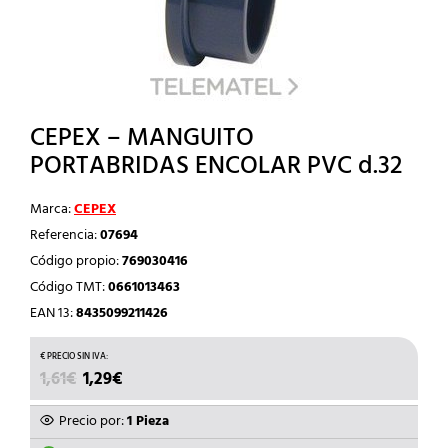
CEPEX – MANGUITO
PORTABRIDAS ENCOLAR PVC d.32
Marca:
CEPEX
Referencia:
07694
Código propio:
769030416
Código TMT:
0661013463
EAN 13:
8435099211426
EL
EL
1,61
€
1,29
€
PRECIO
PRECIO
ORIGINAL
ACTUAL
Precio por:
1 Pieza
ERA:
ES: