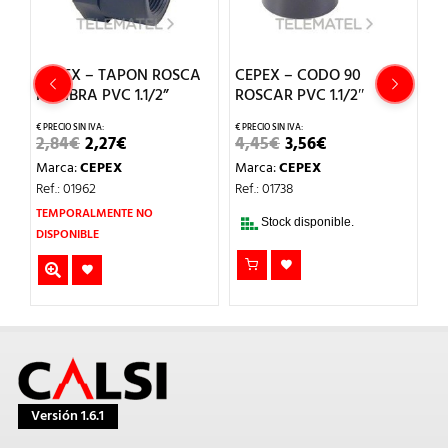
A
CEPEX – TAPON ROSCA
CEPEX – CODO 90
C
HEMBRA PVC 1.1/2”
ROSCAR PVC 1.1/2″
R
P
EL
EL
EL
EL
2,84
€
2,27
€
4,45
€
3,56
€
PRECIO
PRECIO
PRECIO
PRECIO
0
Marca:
CEPEX
Marca:
CEPEX
ORIGINAL
ACTUAL
ORIGINAL
ACTUAL
ERA:
ES:
ERA:
ES:
M
Ref.: 01962
Ref.: 01738
2,84€.
2,27€.
4,45€.
3,56€.
Re
TEMPORALMENTE NO
Stock disponible.
DISPONIBLE
Versión 1.6.1