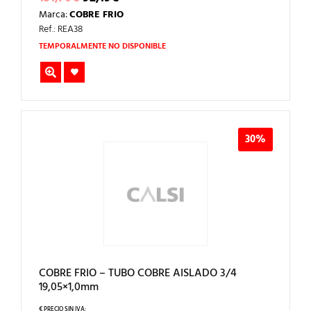
PRECIO
PRECIO
Marca:
COBRE FRIO
ORIGINAL
ACTUAL
ERA:
ES:
Ref.: REA38
131,70€.
92,19€.
TEMPORALMENTE NO DISPONIBLE
30%
COBRE FRIO – TUBO COBRE AISLADO 3/4
19,05×1,0mm