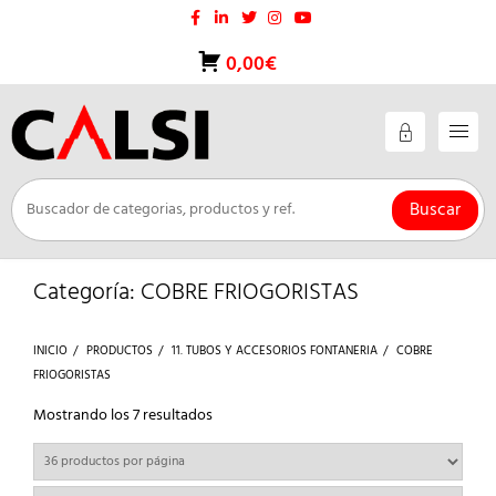
Saltar
al
contenido
0,00€
Buscar
Categoría:
COBRE FRIOGORISTAS
INICIO
PRODUCTOS
11. TUBOS Y ACCESORIOS FONTANERIA
COBRE
FRIOGORISTAS
Ordenado
Mostrando los 7 resultados
por
los
últimos