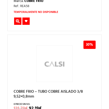
Marca:
COBRE FRIO
ORIGINAL
ACTUAL
ERA:
ES:
Ref.: REA58
243,75€.
170,63€.
TEMPORALMENTE NO DISPONIBLE
30%
COBRE FRIO – TUBO COBRE AISLADO 3/8
9,52×0,8mm
EL
EL
131,70
€
92,19
€