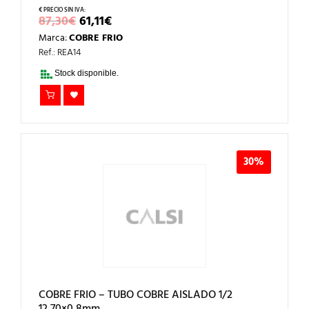
EL
EL
87,30
€
61,11
€
PRECIO
PRECIO
Marca:
COBRE FRIO
ORIGINAL
ACTUAL
ERA:
ES:
Ref.: REA14
87,30€.
61,11€.
Stock disponible.
30%
COBRE FRIO – TUBO COBRE AISLADO 1/2