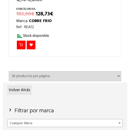
12,70×0,8mm
EL
EL
183,90
€
128,73
€
PRECIO
PRECIO
Marca:
COBRE FRIO
ORIGINAL
ACTUAL
ERA:
ES:
Ref.: REA12
183,90€.
128,73€.
Stock disponible.
Volver Atrás
Filtrar por marca
Cualquier Marca