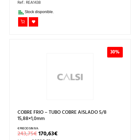
ERA:
ES:
Ref.: REA1438
176,85€.
123,80€.
Stock disponible.
30%
COBRE FRIO – TUBO COBRE AISLADO 5/8
15,88×1,0mm
EL
EL
243,75
€
170,63
€
PRECIO
PRECIO