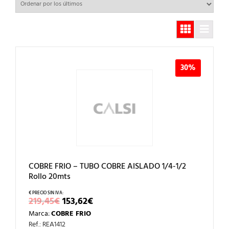
30%
COBRE FRIO – TUBO COBRE AISLADO 1/4-1/2
Rollo 20mts
EL
EL
219,45
€
153,62
€
PRECIO
PRECIO
Marca:
COBRE FRIO
ORIGINAL
ACTUAL
ERA:
ES:
Ref.: REA1412