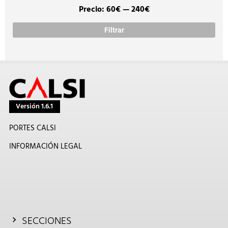
Precio:
60€
—
240€
Prec
Prec
míni
máx
Filtrar
Versión 1.6.1
PORTES CALSI
INFORMACIÓN LEGAL
SECCIONES