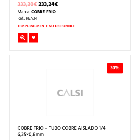
EL
EL
333,20
€
233,24
€
PRECIO
PRECIO
Marca:
COBRE FRIO
ORIGINAL
ACTUAL
ERA:
ES:
Ref.: REA34
333,20€.
233,24€.
TEMPORALMENTE NO DISPONIBLE
30%
COBRE FRIO – TUBO COBRE AISLADO 1/4
6,35×0,8mm