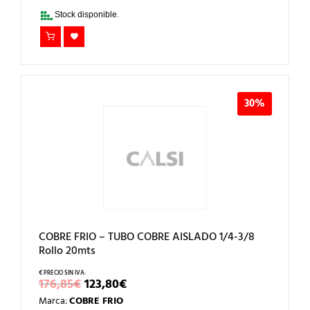
219,45€.
153,62€.
Stock disponible.
30%
COBRE FRIO – TUBO COBRE AISLADO 1/4-3/8
Rollo 20mts
EL
EL
176,85
€
123,80
€
PRECIO
PRECIO
Marca:
COBRE FRIO
ORIGINAL
ACTUAL