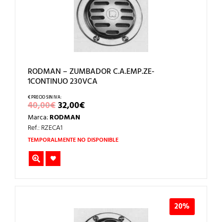
RODMAN – ZUMBADOR C.A.EMP.ZE-
1CONTINUO 230VCA
EL
EL
40,00
€
32,00
€
PRECIO
PRECIO
Marca:
RODMAN
ORIGINAL
ACTUAL
ERA:
ES:
Ref.: RZECA1
40,00€.
32,00€.
TEMPORALMENTE NO DISPONIBLE
20%