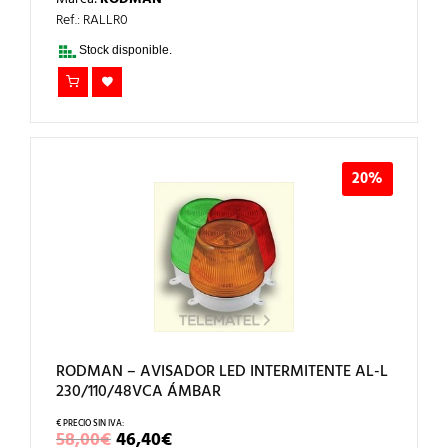
ORIGINAL
ACTUAL
ERA:
ES:
Ref.: RALLR0
58,00€.
46,40€.
Stock disponible.
20%
RODMAN – AVISADOR LED INTERMITENTE AL-L
230/110/48VCA ÁMBAR
EL
EL
58,00
€
46,40
€