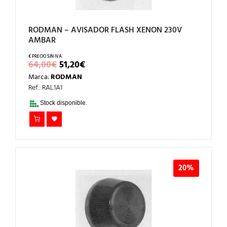
RODMAN – AVISADOR FLASH XENON 230V
AMBAR
EL
EL
64,00
€
51,20
€
PRECIO
PRECIO
Marca:
RODMAN
ORIGINAL
ACTUAL
ERA:
ES:
Ref.: RAL1A1
64,00€.
51,20€.
Stock disponible.
20%