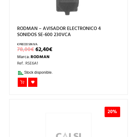
RODMAN – AVISADOR ELECTRONICO 4
SONIDOS SE-600 230VCA
EL
EL
78,00
€
62,40
€
PRECIO
PRECIO
Marca:
RODMAN
ORIGINAL
ACTUAL
ERA:
ES:
Ref.: RSE6A1
78,00€.
62,40€.
Stock disponible.
20%