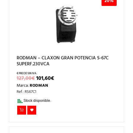
20%
RODMAN – CLAXON GRAN POTENCIA S-67C
SUPERF.230VCA
EL
EL
127,00
€
101,60
€
PRECIO
PRECIO
Marca:
RODMAN
ORIGINAL
ACTUAL
ERA:
ES:
Ref.: RS67C1
127,00€.
101,60€.
Stock disponible.