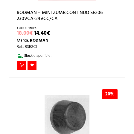
RODMAN – MINI ZUMB.CONTINUO SE206
230VCA-24VCC/CA
EL
EL
18,00
€
14,40
€
PRECIO
PRECIO
Marca:
RODMAN
ORIGINAL
ACTUAL
ERA:
ES:
Ref.: RSE2C1
18,00€.
14,40€.
Stock disponible.
20%