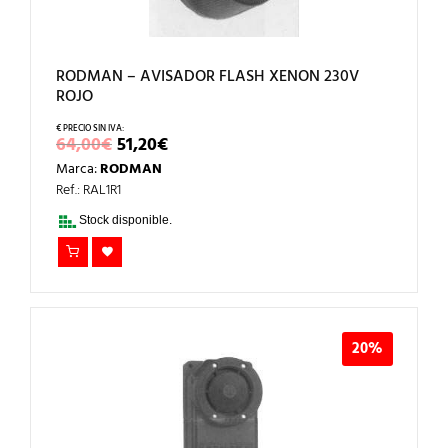
RODMAN – AVISADOR FLASH XENON 230V
ROJO
EL
EL
64,00
€
51,20
€
PRECIO
PRECIO
Marca:
RODMAN
ORIGINAL
ACTUAL
ERA:
ES:
Ref.: RAL1R1
64,00€.
51,20€.
Stock disponible.
20%