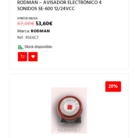
RODMAN – AVISADOR ELECTRÓNICO 4
SONIDOS SE-600 12/24VCC
EL
EL
67,00
€
53,60
€
PRECIO
PRECIO
Marca:
RODMAN
ORIGINAL
ACTUAL
ERA:
ES:
Ref.: RSE6C7
67,00€.
53,60€.
Stock disponible.
20%