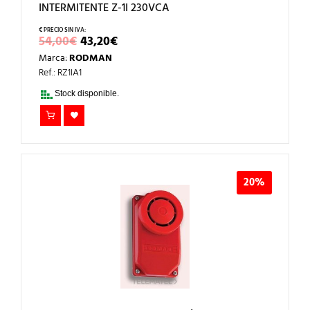
INTERMITENTE Z-1I 230VCA
EL
EL
54,00
€
43,20
€
PRECIO
PRECIO
Marca:
RODMAN
ORIGINAL
ACTUAL
ERA:
ES:
Ref.: RZ1IA1
54,00€.
43,20€.
Stock disponible.
20%