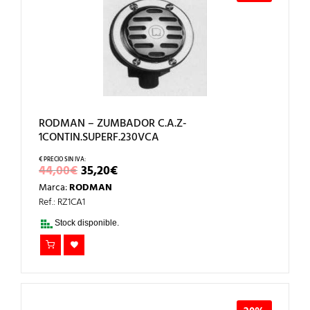
RODMAN – ZUMBADOR C.A.Z-
1CONTIN.SUPERF.230VCA
EL
EL
44,00
€
35,20
€
PRECIO
PRECIO
Marca:
RODMAN
ORIGINAL
ACTUAL
ERA:
ES:
Ref.: RZ1CA1
44,00€.
35,20€.
Stock disponible.