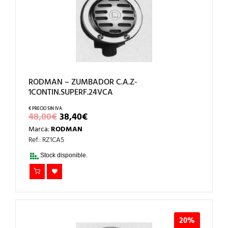
RODMAN – ZUMBADOR C.A.Z-
1CONTIN.SUPERF.24VCA
EL
EL
48,00
€
38,40
€
PRECIO
PRECIO
Marca:
RODMAN
ORIGINAL
ACTUAL
ERA:
ES:
Ref.: RZ1CA5
48,00€.
38,40€.
Stock disponible.
20%