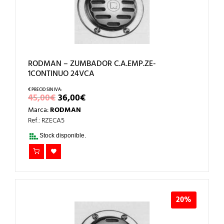
RODMAN – ZUMBADOR C.A.EMP.ZE-
1CONTINUO 24VCA
EL
EL
45,00
€
36,00
€
PRECIO
PRECIO
Marca:
RODMAN
ORIGINAL
ACTUAL
ERA:
ES:
Ref.: RZECA5
45,00€.
36,00€.
Stock disponible.
20%