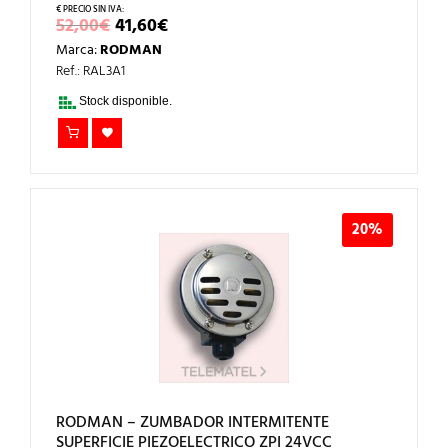
EL
EL
52,00
€
41,60
€
PRECIO
PRECIO
Marca:
RODMAN
ORIGINAL
ACTUAL
ERA:
ES:
Ref.: RAL3A1
52,00€.
41,60€.
Stock disponible.
20%
RODMAN – ZUMBADOR INTERMITENTE
SUPERFICIE PIEZOELECTRICO ZPI 24VCC