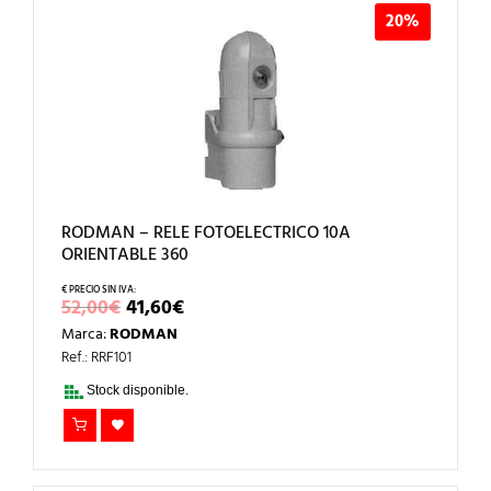
20%
RODMAN – RELE FOTOELECTRICO 10A
ORIENTABLE 360
EL
EL
52,00
€
41,60
€
PRECIO
PRECIO
Marca:
RODMAN
ORIGINAL
ACTUAL
ERA:
ES:
Ref.: RRF101
52,00€.
41,60€.
Stock disponible.