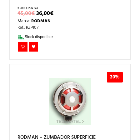
EL
EL
45,00
€
36,00
€
PRECIO
PRECIO
Marca:
RODMAN
ORIGINAL
ACTUAL
ERA:
ES:
Ref.: RZPI07
45,00€.
36,00€.
Stock disponible.
20%
RODMAN – ZUMBADOR SUPERFICIE