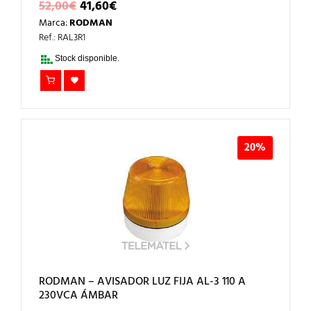
EL
EL
52,00
€
41,60
€
PRECIO
PRECIO
Marca:
RODMAN
ORIGINAL
ACTUAL
ERA:
ES:
Ref.: RAL3R1
52,00€.
41,60€.
Stock disponible.
20%
RODMAN – AVISADOR LUZ FIJA AL-3 110 A
230VCA ÁMBAR