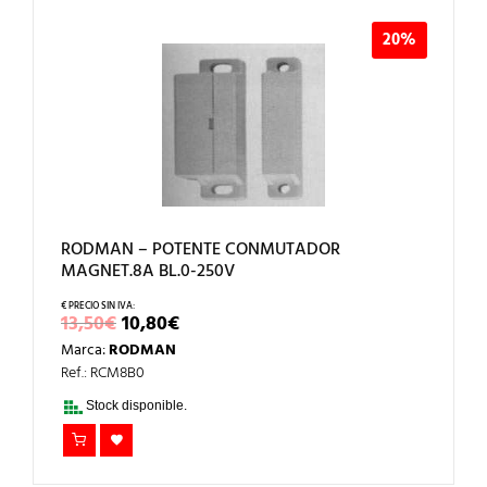
20%
RODMAN – POTENTE CONMUTADOR
MAGNET.8A BL.0-250V
EL
EL
13,50
€
10,80
€
PRECIO
PRECIO
Marca:
RODMAN
ORIGINAL
ACTUAL
ERA:
ES:
Ref.: RCM8B0
13,50€.
10,80€.
Stock disponible.