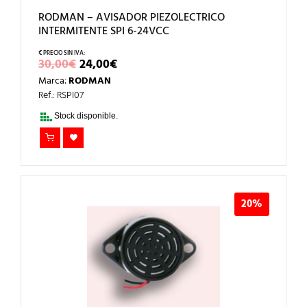
RODMAN – AVISADOR PIEZOLECTRICO
INTERMITENTE SPI 6-24VCC
EL
EL
30,00
€
24,00
€
PRECIO
PRECIO
Marca:
RODMAN
ORIGINAL
ACTUAL
ERA:
ES:
Ref.: RSPI07
30,00€.
24,00€.
Stock disponible.
20%