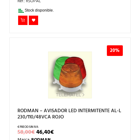
ERA:
ES:
Ref.: RSOPAL
9,00€.
7,20€.
Stock disponible.
20%
RODMAN – AVISADOR LED INTERMITENTE AL-L
230/110/48VCA ROJO
EL
EL
58,00
€
46,40
€
PRECIO
PRECIO
Marca:
RODMAN