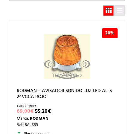
20%
RODMAN – AVISADOR SONIDO LUZ LED AL-S
24VCCA ROJO
EL
EL
69,00
€
55,20
€
PRECIO
PRECIO
Marca:
RODMAN
ORIGINAL
ACTUAL
ERA:
ES:
Ref.: RALSR5
69,00€.
55,20€.
Stock disponible.