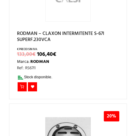
RODMAN – CLAXON INTERMITENTE S-67I
SUPERF.230VCA
EL
EL
133,00
€
106,40
€
PRECIO
PRECIO
Marca:
RODMAN
ORIGINAL
ACTUAL
ERA:
ES:
Ref.: RS67I1
133,00€.
106,40€.
Stock disponible.
20%