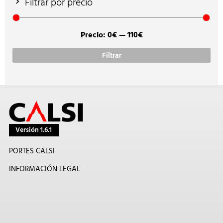
Filtrar por precio
Precio:
0€
—
110€
Prec
Prec
míni
máx
Filtrar
Versión 1.6.1
PORTES CALSI
INFORMACIÓN LEGAL