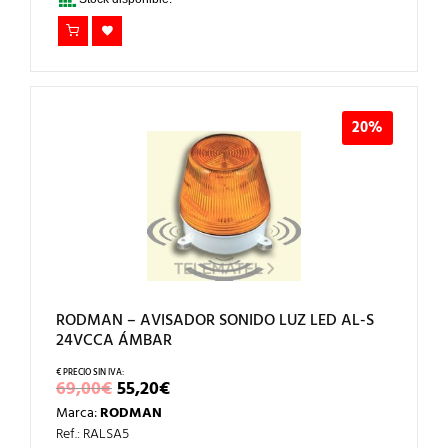
20%
RODMAN – AVISADOR SONIDO LUZ LED AL-S
24VCCA ÁMBAR
EL
EL
69,00
€
55,20
€
PRECIO
PRECIO
Marca:
RODMAN
ORIGINAL
ACTUAL
ERA:
ES:
Ref.: RALSA5