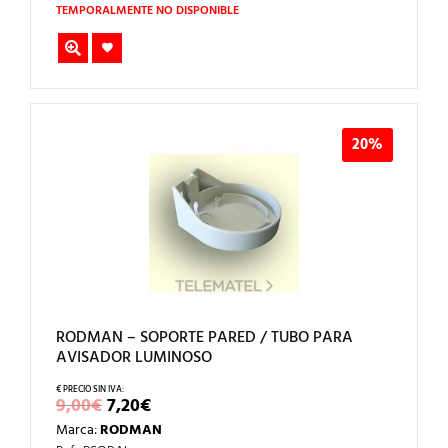
69,00€.
55,20€.
TEMPORALMENTE NO DISPONIBLE
20%
RODMAN – SOPORTE PARED / TUBO PARA
AVISADOR LUMINOSO
EL
EL
9,00
€
7,20
€
PRECIO
PRECIO
Marca:
RODMAN
ORIGINAL
ACTUAL