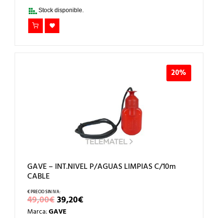
28,94€.
23,15€.
Stock disponible.
20%
GAVE – INT.NIVEL P/AGUAS LIMPIAS C/10m
CABLE
EL
EL
49,00
€
39,20
€
PRECIO
PRECIO
Marca:
GAVE
ORIGINAL
ACTUAL