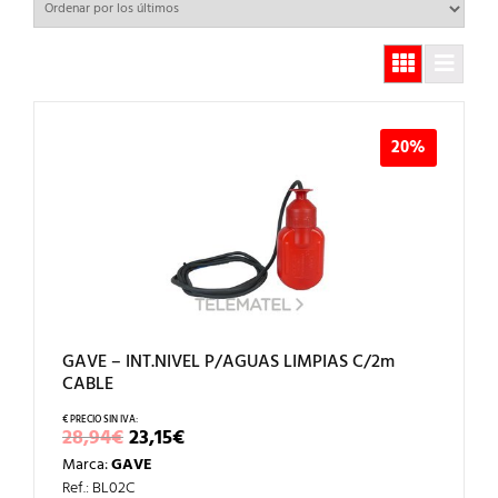
20%
GAVE – INT.NIVEL P/AGUAS LIMPIAS C/2m
CABLE
EL
EL
28,94
€
23,15
€
PRECIO
PRECIO
Marca:
GAVE
ORIGINAL
ACTUAL
ERA:
ES:
Ref.: BL02C