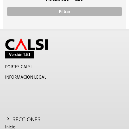
Precio:
20€
—
40€
Prec
Prec
míni
máx
Filtrar
Versión 1.6.1
PORTES CALSI
INFORMACIÓN LEGAL
SECCIONES
Inicio