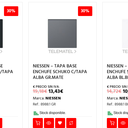
30%
30%
SE
NIESSEN – TAPA BASE
NIESSEN –
C/TAPA
ENCHUFE SCHUKO C/TAPA
ENCHUFE 
ALBA GR.MATE
ALBA BL.B
EL
EL
E
19,18
€
13,43
€
14,72
€
10
CIO
PRECIO
PRECIO
P
Marca:
NIESSEN
Marca:
NIE
L
UAL
ORIGINAL
ACTUAL
O
ERA:
ES:
E
Ref.: 8988.1 GR
Ref.: 8988.1 B
3€.
19,18€.
13,43€.
14
Stock disponible.
Stock dis