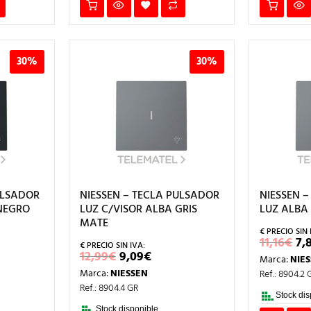
30%
30%
ULSADOR
NIESSEN – TECLA PULSADOR
NIESSEN 
 NEGRO
LUZ C/VISOR ALBA GRIS
LUZ ALBA
MATE
EL
11,16
€
7,
PR
EL
EL
12,99
€
9,09
€
Marca:
NIE
OR
CIO
PRECIO
PRECIO
ER
Marca:
NIESSEN
Ref.: 8904.2 
L
UAL
ORIGINAL
ACTUAL
11
ERA:
ES:
Ref.: 8904.4 GR
€.
12,99€.
9,09€.
Stock dis
Stock disponible.