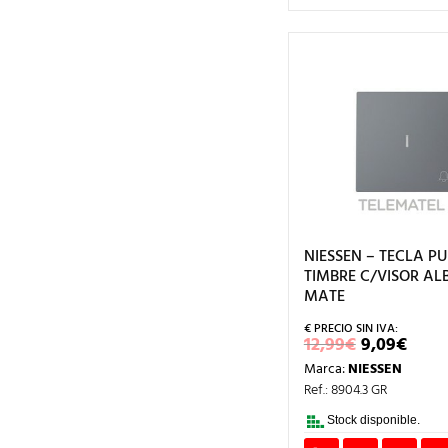
NIESSEN – TECLA P
TIMBRE C/VISOR AL
MATE
EL
EL
12,99
€
9,09
€
PRECIO
PRE
Marca:
NIESSEN
ORIGINA
ACT
ERA:
ES:
Ref.: 8904.3 GR
12,99€.
9,09
Stock disponible.