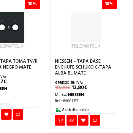
30%
30%
– TAPA TOMA TV/R
NIESSEN – TAPA BASE
BA NEGRO MATE
ENCHUFE SCHUKO C/TAPA
ALBA BL.MATE
L
EL
17
€
RECIO
PRECIO
EL
EL
18,28
€
12,80
€
SSEN
RIGINAL
ACTUAL
PRECIO
PRECIO
RA:
ES:
Marca:
NIESSEN
T
ORIGINAL
ACTUAL
,67€.
8,17€.
ERA:
ES:
Ref.: 8988.1 BT
18,28€.
12,80€.
ponible.
Stock disponible.