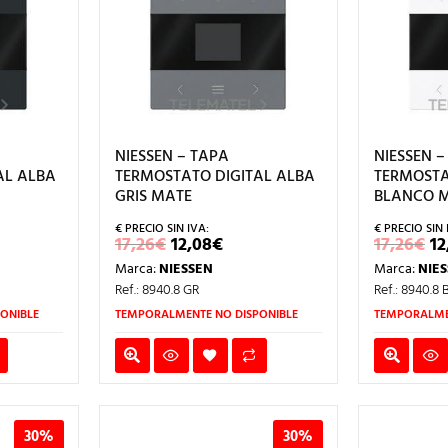
NIESSEN – TAPA
NIESSEN –
AL ALBA
TERMOSTATO DIGITAL ALBA
TERMOSTA
GRIS MATE
BLANCO 
EL
EL
E
17,26
€
12,08
€
17,26
€
12
CIO
PRECIO
PRECIO
P
Marca:
NIESSEN
Marca:
NIE
L
UAL
ORIGINAL
ACTUAL
O
ERA:
ES:
E
Ref.: 8940.8 GR
Ref.: 8940.8 
8€.
17,26€.
12,08€.
17
ONIBLE
TEMPORALMENTE NO DISPONIBLE
TEMPORALME
30%
30%