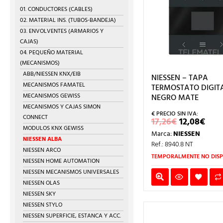
01. CONDUCTORES (CABLES)
02. MATERIAL INS. (TUBOS-BANDEJA)
03. ENVOLVENTES (ARMARIOS Y
CAJAS)
04. PEQUEÑO MATERIAL
(MECANISMOS)
ABB/NIESSEN KNX/EIB
NIESSEN – TAPA
MECANISMOS FAMATEL
TERMOSTATO DIGIT
MECANISMOS GEWISS
NEGRO MATE
MECANISMOS Y CAJAS SIMON
CONNECT
EL
EL
17,26
€
12,08
€
PRECIO
PRE
MODULOS KNX GEWISS
Marca:
NIESSEN
ORIGINA
ACT
NIESSEN ALBA
ERA:
ES:
Ref.: 8940.8 NT
NIESSEN ARCO
17,26€.
12,0
TEMPORALMENTE NO DISP
NIESSEN HOME AUTOMATION
NIESSEN MECANISMOS UNIVERSALES
NIESSEN OLAS
NIESSEN SKY
NIESSEN STYLO
NIESSEN SUPERFICIE, ESTANCA Y ACC.