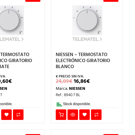
– TERMOSTATO
NIESSEN – TERMOSTATO
ICO GIRATORIO
ELECTRÓNICO GIRATORIO
MATE
BLANCO
L
EL
EL
EL
9,60
€
24,09
€
16,86
€
RECIO
PRECIO
PRECIO
PRECIO
SSEN
Marca:
NIESSEN
RIGINAL
ACTUAL
ORIGINAL
ACTUAL
RA:
ES:
ERA:
ES:
BT
Ref.: 8940.7 BL
8,00€.
19,60€.
24,09€.
16,86€.
ponible.
Stock disponible.