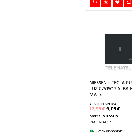
NIESSEN – TECLA P
LUZ C/VISOR ALBA
MATE
EL
EL
12,99
€
9,09
€
PRECIO
PRE
Marca:
NIESSEN
ORIGINA
ACT
ERA:
ES:
Ref.: 8904.4 NT
12,99€.
9,09
Stock disponible.