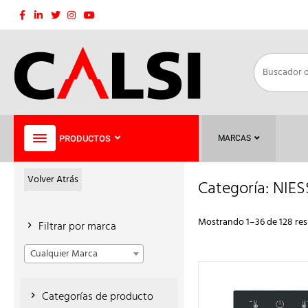
Saltar
al
contenido
PRODUCTOS
MARCAS
Volver Atrás
Categoría:
NIES
Mostrando 1–36 de 128 res
Filtrar por marca
Cualquier Marca
Categorías de producto