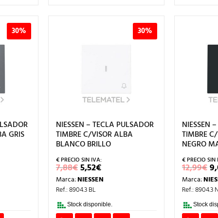
30%
30%
ULSADOR
NIESSEN – TECLA PULSADOR
NIESSEN 
BA GRIS
TIMBRE C/VISOR ALBA
TIMBRE C
BLANCO BRILLO
NEGRO M
EL
EL
E
7,88
€
5,52
€
12,99
€
9
CIO
PRECIO
PRECIO
P
Marca:
NIESSEN
Marca:
NIE
L
UAL
ORIGINAL
ACTUAL
O
ERA:
ES:
E
Ref.: 8904.3 BL
Ref.: 8904.3 
€.
7,88€.
5,52€.
1
Stock disponible.
Stock dis