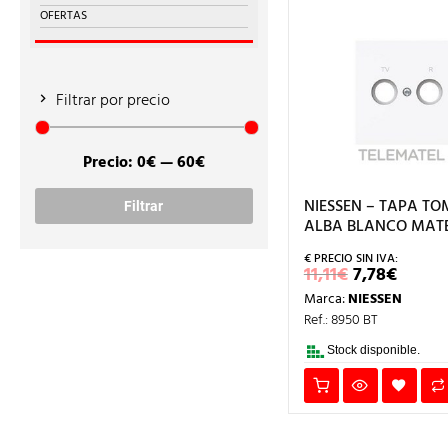
OFERTAS
Filtrar por precio
Precio:
0€
—
60€
Precio
Precio
mínimo
máximo
NIESSEN – TAPA TO
Filtrar
ALBA BLANCO MAT
EL
EL
11,11
€
7,78
€
PRECIO
PREC
Marca:
NIESSEN
ORIGINAL
ACTU
ERA:
ES:
Ref.: 8950 BT
11,11€.
7,78€
Stock disponible.