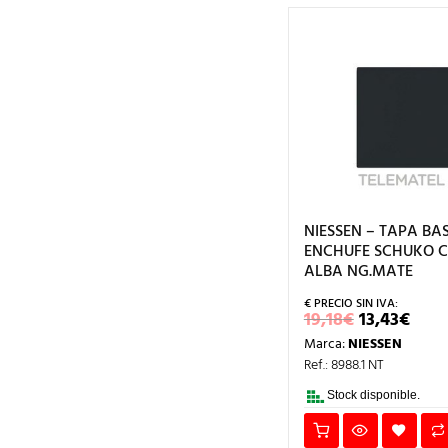
NIESSEN – TAPA BA
ENCHUFE SCHUKO 
ALBA NG.MATE
EL
EL
19,18
€
13,43
€
PRECIO
PRE
Marca:
NIESSEN
ORIGINA
ACT
ERA:
ES:
Ref.: 8988.1 NT
19,18€.
13,4
Stock disponible.