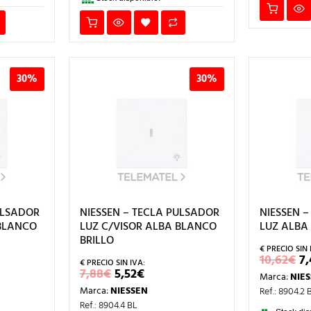
30%
30%
ULSADOR
NIESSEN – TECLA PULSADOR
NIESSEN 
 BLANCO
LUZ C/VISOR ALBA BLANCO
LUZ ALBA
BRILLO
E
10,62
€
7,
P
EL
EL
7,88
€
5,52
€
Marca:
NIE
O
CIO
PRECIO
PRECIO
E
Marca:
NIESSEN
Ref.: 8904.2 
L
UAL
ORIGINAL
ACTUAL
1
ERA:
ES:
Ref.: 8904.4 BL