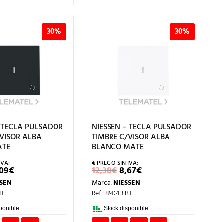
30%
30%
– TECLA PULSADOR
NIESSEN – TECLA PULSADOR
/VISOR ALBA
TIMBRE C/VISOR ALBA
ATE
BLANCO MATE
L
EL
EL
EL
,09
€
12,38
€
8,67
€
RECIO
PRECIO
PRECIO
PRECIO
SSEN
Marca:
NIESSEN
RIGINAL
ACTUAL
ORIGINAL
ACTUAL
RA:
ES:
ERA:
ES:
NT
Ref.: 8904.3 BT
2,99€.
9,09€.
12,38€.
8,67€.
ponible.
Stock disponible.