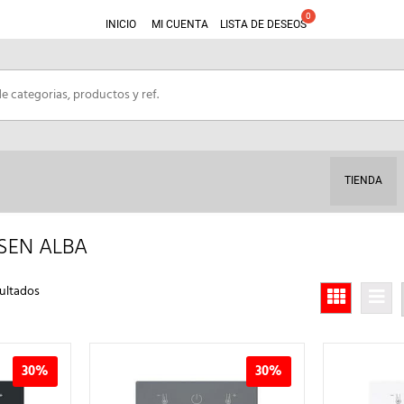
INICIO
MI CUENTA
LISTA DE DESEOS
TIENDA
SEN ALBA
Ordenado
ultados
por
los
últimos
30%
30%