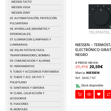
NIESSEN TACTO
NIESSEN VEGA
NIESSEN ZENIT
05. AUTOMATIZACIÓN, PROTECCIÓN
PULSANTERIA
06. APARELLAJE (MAGNETOS Y
DIFERENCIALES)
07. ILUMINACION (LAMPARAS Y
NIESSEN – TERMOS
LUMINARIAS)
ELECTRÓNICO GIRA
08. SOLAR FOTOVOLTAICA,
NEGRO
TRANSFORMADORES, BOMBAS.
09. COMUNICACION Y ALARMA
EL
EL
29,41
€
20,59
€
10. HERRAMIENTAS
PRECIO
PRE
11. TUBOS Y ACCESORIOS FONTANERIA
Marca:
NIESSEN
ORIGINA
AC
ERA:
ES:
12. TUBOS Y ACC. DE PVC Y
Ref.: 8940.7 NT
29,41€.
20,
POLIETILENO
Stock disponible.
13. SANITARIOS Y GRIFERIA
14. CLIMA, CALEFACCIÓN Y
ACCESORIOS
15. FIJACIONES
16. MONTAJES