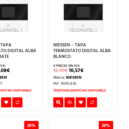
 TAPA
NIESSEN – TAPA
TO DIGITAL ALBA
TERMOSTATO DIGITAL ALBA
MATE
BLANCO
L
EL
EL
EL
,08
€
15,10
€
10,57
€
RECIO
PRECIO
PRECIO
PRECIO
SSEN
Marca:
NIESSEN
RIGINAL
ACTUAL
ORIGINAL
ACTUAL
RA:
ES:
ERA:
ES:
BT
Ref.: 8940.8 BL
,26€.
12,08€.
15,10€.
10,57€.
NTE NO DISPONIBLE
TEMPORALMENTE NO DISPONIBLE
30%
30%