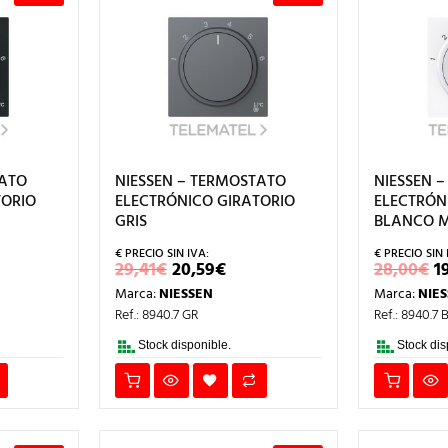
TATO
NIESSEN – TERMOSTATO
NIESSEN 
TORIO
ELECTRÓNICO GIRATORIO
ELECTRÓN
GRIS
BLANCO 
EL
EL
E
29,41
€
20,59
€
28,00
€
1
CIO
PRECIO
PRECIO
P
Marca:
NIESSEN
Marca:
NIE
L
TUAL
ORIGINAL
ACTUAL
O
ERA:
ES:
E
Ref.: 8940.7 GR
Ref.: 8940.7 
59€.
29,41€.
20,59€.
2
Stock disponible.
Stock dis