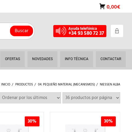
0,00€
Ayuda telefónica
Buscar
+34 93 580 72 37
OFERTAS
NOVEDADES
INFO TÉCNICA
CONTACTAR
INICIO
PRODUCTOS
04. PEQUEÑO MATERIAL (MECANISMOS)
NIESSEN ALBA
30%
30%