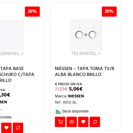
30%
30%
 TAPA BASE
NIESSEN – TAPA TOMA TV/R
SCHUKO C/TAPA
ALBA BLANCO BRILLO
RILLO
EL
EL
7,23
€
5,06
€
PRECIO
PRECIO
L
EL
,30
€
Marca:
NIESSEN
ORIGINAL
ACTUAL
RECIO
PRECIO
ERA:
ES:
SSEN
Ref.: 8950 BL
RIGINAL
ACTUAL
7,23€.
5,06€.
RA:
ES:
L
,72€.
10,30€.
Stock disponible.
ponible.