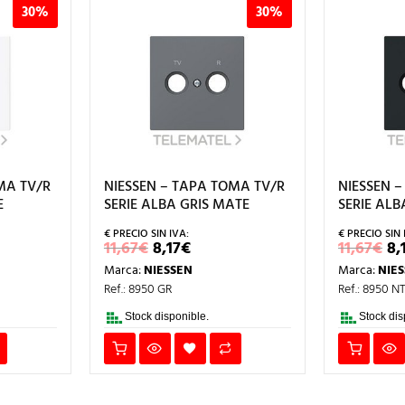
30%
30%
MA TV/R
NIESSEN – TAPA TOMA TV/R
NIESSEN 
E
SERIE ALBA GRIS MATE
SERIE AL
EL
EL
E
11,67
€
8,17
€
11,67
€
8,
IO
PRECIO
PRECIO
P
Marca:
NIESSEN
Marca:
NIE
AL
ORIGINAL
ACTUAL
O
ERA:
ES:
E
Ref.: 8950 GR
Ref.: 8950 N
.
11,67€.
8,17€.
11
Stock disponible.
Stock dis