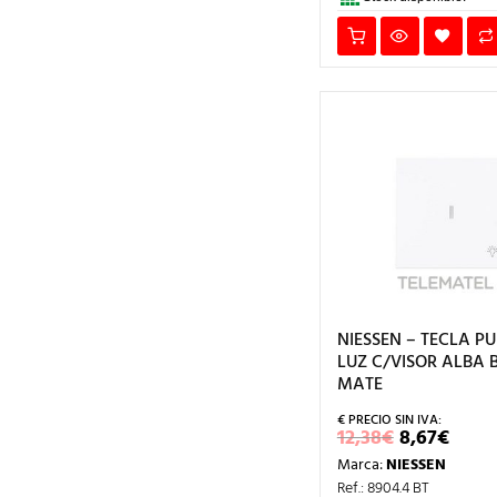
NIESSEN – TECLA P
LUZ C/VISOR ALBA
MATE
EL
EL
12,38
€
8,67
€
PRECIO
PRE
Marca:
NIESSEN
ORIGINA
ACT
ERA:
ES:
Ref.: 8904.4 BT