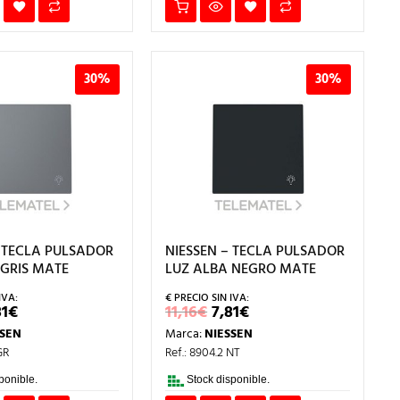
30%
30%
– TECLA PULSADOR
NIESSEN – TECLA PULSADOR
 GRIS MATE
LUZ ALBA NEGRO MATE
EL
EL
EL
81
€
11,16
€
7,81
€
ECIO
PRECIO
PRECIO
PRECIO
SSEN
Marca:
NIESSEN
IGINAL
ACTUAL
ORIGINAL
ACTUAL
A:
ES:
ERA:
ES:
GR
Ref.: 8904.2 NT
,16€.
7,81€.
11,16€.
7,81€.
ponible.
Stock disponible.