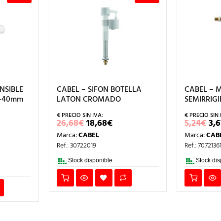
NSIBLE
CABEL – SIFON BOTELLA
CABEL – 
32-40mm
LATON CROMADO
SEMIRRIG
EL
EL
EL
26,68
€
18,68
€
5,24
€
3,6
PRECIO
PRECIO
PR
Marca:
CABEL
Marca:
CAB
ORIGINAL
ACTUAL
OR
IO
ERA:
ES:
ER
Ref.: 30722019
Ref.: 7072136
AL
26,68€.
18,68€.
5,
.
Stock disponible.
Stock dis