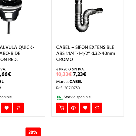
VALVULA QUICK-
CABEL – SIFON EXTENSIBLE
ABO-BIDE
ABS 1.1/4″-1-1/2″ d.32-40mm
ON RED.
CROMO
L
EL
EL
EL
2,66
€
10,33
€
7,23
€
RECIO
PRECIO
PRECIO
PRECIO
EL
Marca:
CABEL
RIGINAL
ACTUAL
ORIGINAL
ACTUAL
RA:
ES:
ERA:
ES:
3
Ref.: 30719759
8,08€.
12,66€.
10,33€.
7,23€.
ponible.
Stock disponible.
30%