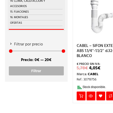
14. CLIMA, CALEFACCIÓN Y
ACCESORIOS
15. FIJACIONES
16. MONTAJES
OFERTAS
Filtrar por precio
CABEL – SIFON EXTE
ABS 1.1/4″-1.1/2″ d.
BLANCO
Precio:
0€
—
20€
Precio
Precio
EL
EL
5,78
€
4,05
€
mínimo
máximo
PRECIO
PREC
Filtrar
Marca:
CABEL
ORIGINAL
ACTU
ERA:
ES:
Ref.: 30719756
5,78€.
4,05€
Stock disponible.