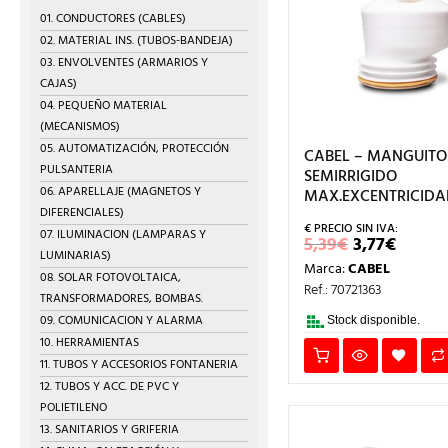
01. CONDUCTORES (CABLES)
02. MATERIAL INS. (TUBOS-BANDEJA)
03. ENVOLVENTES (ARMARIOS Y
CAJAS)
04. PEQUEÑO MATERIAL
(MECANISMOS)
05. AUTOMATIZACIÓN, PROTECCIÓN
CABEL – MANGUIT
PULSANTERIA
SEMIRRIGIDO
06. APARELLAJE (MAGNETOS Y
MAX.EXCENTRICIDA
DIFERENCIALES)
07. ILUMINACION (LAMPARAS Y
EL
EL
5,39
€
3,77
€
PRECIO
PREC
LUMINARIAS)
Marca:
CABEL
ORIGINAL
ACTU
08. SOLAR FOTOVOLTAICA,
ERA:
ES:
Ref.: 70721363
TRANSFORMADORES, BOMBAS.
5,39€.
3,77€.
09. COMUNICACION Y ALARMA
Stock disponible.
10. HERRAMIENTAS
11. TUBOS Y ACCESORIOS FONTANERIA
12. TUBOS Y ACC. DE PVC Y
POLIETILENO
13. SANITARIOS Y GRIFERIA