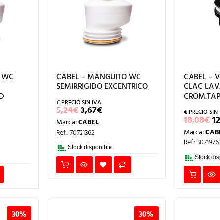
O WC
CABEL – MANGUITO WC
CABEL – 
SEMIRRIGIDO EXCENTRICO
CLAC LAV
D
CROM.TAP
EL
EL
5,24
€
3,67
€
PRECIO
PRECIO
E
18,08
€
1
Marca:
CABEL
ORIGINAL
ACTUAL
IO
P
ERA:
ES:
Marca:
CAB
Ref.: 70721362
AL
O
5,24€.
3,67€.
E
Ref.: 3071976
1
Stock disponible.
Stock dis
30%
30%