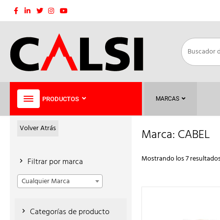
Saltar
al
contenido
PRODUCTOS
MARCAS
Volver Atrás
Marca:
CABEL
Mostrando los 7 resultado
Filtrar por marca
Cualquier Marca
Categorías de producto