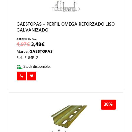
GAESTOPAS – PERFIL OMEGA REFORZADO LISO
GALVANIZADO
EL
EL
4,97
€
3,48
€
PRECIO
PRECIO
Marca:
GAESTOPAS
ORIGINAL
ACTUAL
ERA:
ES:
Ref.: F-84E-G
4,97€.
3,48€.
Stock disponible.
30%