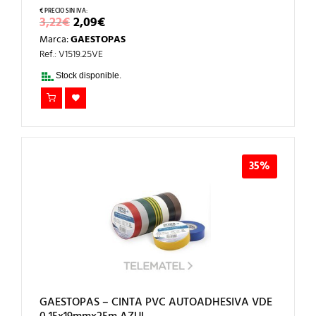
EL
EL
3,22
€
2,09
€
PRECIO
PRECIO
Marca:
GAESTOPAS
ORIGINAL
ACTUAL
ERA:
ES:
Ref.: V1519.25VE
3,22€.
2,09€.
Stock disponible.
35%
GAESTOPAS – CINTA PVC AUTOADHESIVA VDE