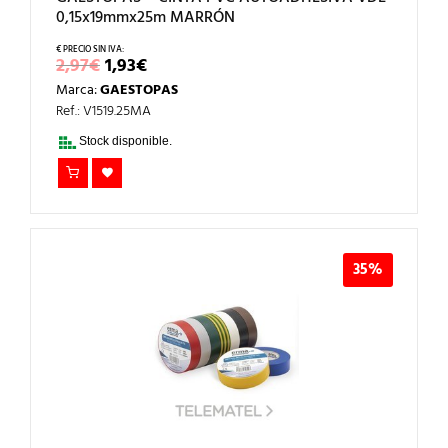
0,15x19mmx25m MARRÓN
EL
EL
2,97
€
1,93
€
PRECIO
PRECIO
Marca:
GAESTOPAS
ORIGINAL
ACTUAL
ERA:
ES:
Ref.: V1519.25MA
2,97€.
1,93€.
Stock disponible.
35%