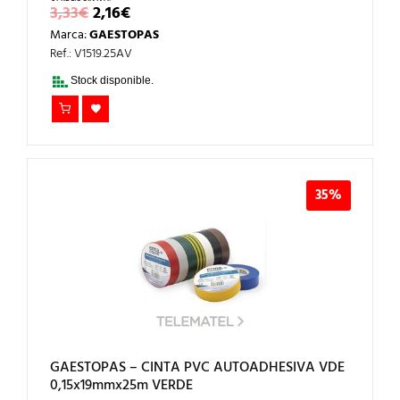
EL
EL
3,33
€
2,16
€
PRECIO
PRECIO
Marca:
GAESTOPAS
ORIGINAL
ACTUAL
ERA:
ES:
Ref.: V1519.25AV
3,33€.
2,16€.
Stock disponible.
35%
GAESTOPAS – CINTA PVC AUTOADHESIVA VDE
0,15x19mmx25m VERDE