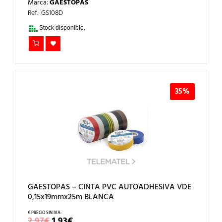
Marca:
GAESTOPAS
ORIGINAL
ACTUAL
ERA:
ES:
Ref.: GS108D
40,69€.
28,48€.
Stock disponible.
35%
GAESTOPAS – CINTA PVC AUTOADHESIVA VDE
0,15x19mmx25m BLANCA
EL
EL
2,97
€
1,93
€