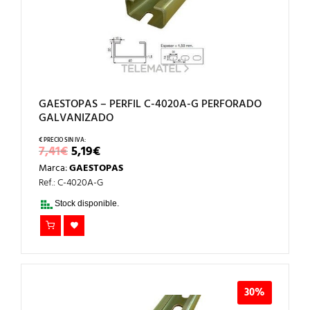
GAESTOPAS – PERFIL C-4020A-G PERFORADO
GALVANIZADO
EL
EL
7,41
€
5,19
€
PRECIO
PRECIO
Marca:
GAESTOPAS
ORIGINAL
ACTUAL
ERA:
ES:
Ref.: C-4020A-G
7,41€.
5,19€.
Stock disponible.
30%