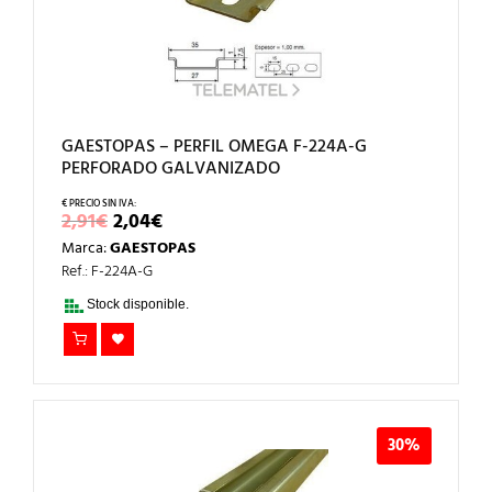
GAESTOPAS – PERFIL OMEGA F-224A-G
PERFORADO GALVANIZADO
EL
EL
2,91
€
2,04
€
PRECIO
PRECIO
Marca:
GAESTOPAS
ORIGINAL
ACTUAL
ERA:
ES:
Ref.: F-224A-G
2,91€.
2,04€.
Stock disponible.
30%