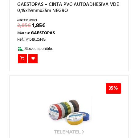
GAESTOPAS – CINTA PVC AUTOADHESIVA VDE
0,15x19mmx25m NEGRO
EL
EL
2,85
€
1,85
€
PRECIO
PRECIO
Marca:
GAESTOPAS
ORIGINAL
ACTUAL
ERA:
ES:
Ref.: V1519.25NG
2,85€.
1,85€.
Stock disponible.
35%