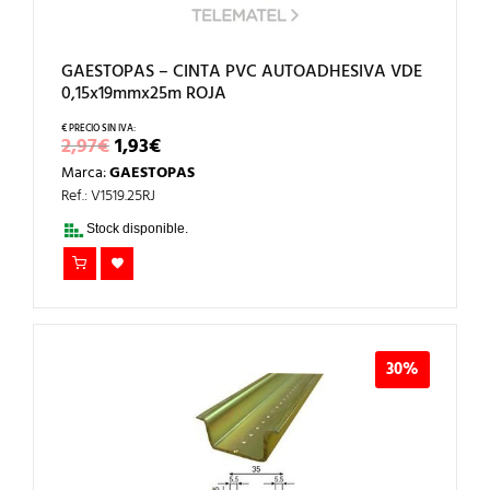
GAESTOPAS – CINTA PVC AUTOADHESIVA VDE
0,15x19mmx25m ROJA
EL
EL
2,97
€
1,93
€
PRECIO
PRECIO
Marca:
GAESTOPAS
ORIGINAL
ACTUAL
ERA:
ES:
Ref.: V1519.25RJ
2,97€.
1,93€.
Stock disponible.
30%