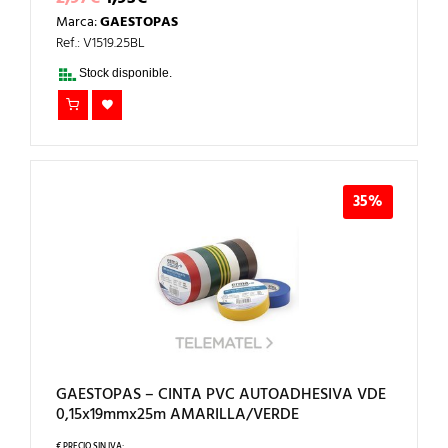
PRECIO
PRECIO
Marca:
GAESTOPAS
ORIGINAL
ACTUAL
ERA:
ES:
Ref.: V1519.25BL
2,97€.
1,93€.
Stock disponible.
35%
GAESTOPAS – CINTA PVC AUTOADHESIVA VDE
0,15x19mmx25m AMARILLA/VERDE