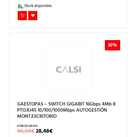
25,35€.
17,75€.
Stock disponible.
30%
GAESTOPAS – SWITCH GIGABIT 16Gbps 4Mb 8
PTO.RJ45 10/100/1000Mbps AUTOGESTIÓN
MONT.ESCRITORIO
EL
EL
40,69
€
28,48
€
PRECIO
PRECIO