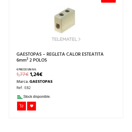
GAESTOPAS – REGLETA CALOR ESTEATITA
6mm² 2 POLOS
EL
EL
1,77
€
1,24
€
PRECIO
PRECIO
Marca:
GAESTOPAS
ORIGINAL
ACTUAL
ERA:
ES:
Ref.: E82
1,77€.
1,24€.
Stock disponible.