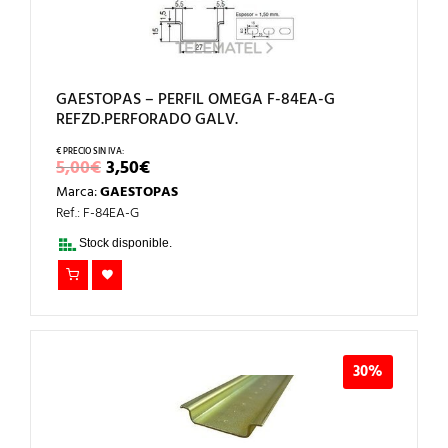
GAESTOPAS – PERFIL OMEGA F-84EA-G
REFZD.PERFORADO GALV.
EL
EL
5,00
€
3,50
€
PRECIO
PRECIO
Marca:
GAESTOPAS
ORIGINAL
ACTUAL
ERA:
ES:
Ref.: F-84EA-G
5,00€.
3,50€.
Stock disponible.
30%