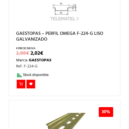
GAESTOPAS – PERFIL OMEGA F-224-G LISO
GALVANIZADO
EL
EL
2,88
€
2,02
€
PRECIO
PRECIO
Marca:
GAESTOPAS
ORIGINAL
ACTUAL
ERA:
ES:
Ref.: F-224-G
2,88€.
2,02€.
Stock disponible.
30%