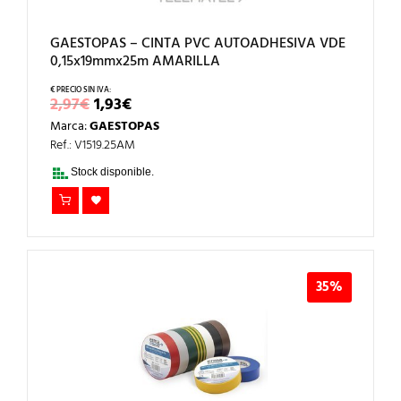
GAESTOPAS – CINTA PVC AUTOADHESIVA VDE
0,15x19mmx25m AMARILLA
EL
EL
2,97
€
1,93
€
PRECIO
PRECIO
Marca:
GAESTOPAS
ORIGINAL
ACTUAL
ERA:
ES:
Ref.: V1519.25AM
2,97€.
1,93€.
Stock disponible.
35%