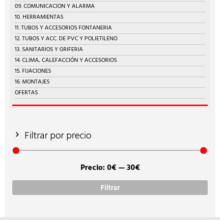
09. COMUNICACION Y ALARMA
10. HERRAMIENTAS
11. TUBOS Y ACCESORIOS FONTANERIA
12. TUBOS Y ACC. DE PVC Y POLIETILENO
13. SANITARIOS Y GRIFERIA
14. CLIMA, CALEFACCIÓN Y ACCESORIOS
15. FIJACIONES
16. MONTAJES
OFERTAS
Filtrar por precio
Precio:
0€
—
30€
Prec
Prec
míni
máx
Filtrar