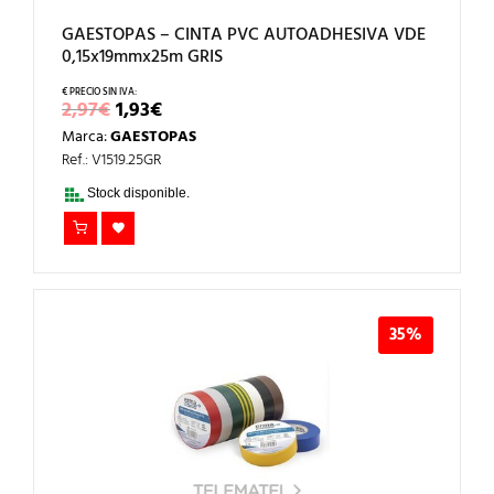
GAESTOPAS – CINTA PVC AUTOADHESIVA VDE
0,15x19mmx25m GRIS
EL
EL
2,97
€
1,93
€
PRECIO
PRECIO
Marca:
GAESTOPAS
ORIGINAL
ACTUAL
ERA:
ES:
Ref.: V1519.25GR
2,97€.
1,93€.
Stock disponible.
35%