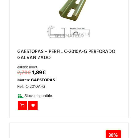
GAESTOPAS – PERFIL C-2010A-G PERFORADO
GALVANIZADO
EL
EL
2,70
€
1,89
€
PRECIO
PRECIO
Marca:
GAESTOPAS
ORIGINAL
ACTUAL
ERA:
ES:
Ref.: C-2010A-G
2,70€.
1,89€.
Stock disponible.
30%