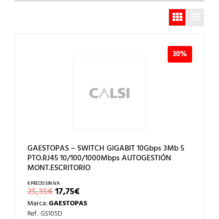
30%
GAESTOPAS – SWITCH GIGABIT 10Gbps 3Mb 5
PTO.RJ45 10/100/1000Mbps AUTOGESTIÓN
MONT.ESCRITORIO
EL
EL
25,35
€
17,75
€
PRECIO
PRECIO
Marca:
GAESTOPAS
ORIGINAL
ACTUAL
ERA:
ES:
Ref.: GS105D