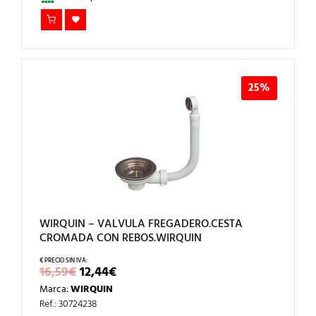
25%
WIRQUIN – VALVULA FREGADERO.CESTA
CROMADA CON REBOS.WIRQUIN
EL
EL
16,59
€
12,44
€
PRECIO
PRECIO
Marca:
WIRQUIN
ORIGINAL
ACTUAL
ERA:
ES:
Ref.: 30724238