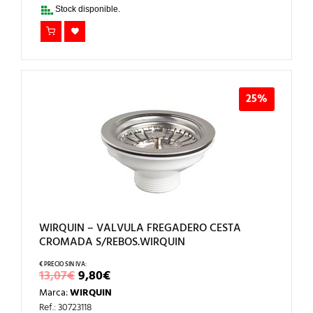
16,59€.
12,44€.
Stock disponible.
25%
WIRQUIN – VALVULA FREGADERO CESTA
CROMADA S/REBOS.WIRQUIN
EL
EL
13,07
€
9,80
€
PRECIO
PRECIO
Marca:
WIRQUIN
ORIGINAL
ACTUAL
ERA:
ES:
Ref.: 30723118