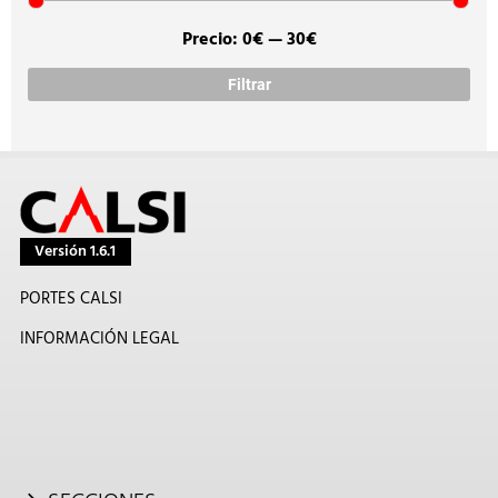
Precio:
0€
—
30€
Prec
Prec
míni
máx
Filtrar
Versión 1.6.1
PORTES CALSI
INFORMACIÓN LEGAL