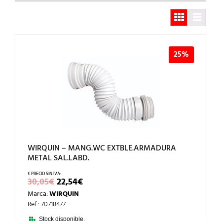
25%
WIRQUIN – MANG.WC EXTBLE.ARMADURA
METAL SAL.LABD.
EL
EL
30,05
€
22,54
€
PRECIO
PRECIO
Marca:
WIRQUIN
ORIGINAL
ACTUAL
ERA:
ES:
Ref.: 70718477
30,05€.
22,54€.
Stock disponible.