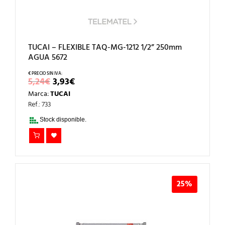
TUCAI – FLEXIBLE TAQ-MG-1212 1/2” 250mm
AGUA 5672
EL
EL
5,24
€
3,93
€
PRECIO
PRECIO
Marca:
TUCAI
ORIGINAL
ACTUAL
ERA:
ES:
Ref.: 733
5,24€.
3,93€.
Stock disponible.
25%