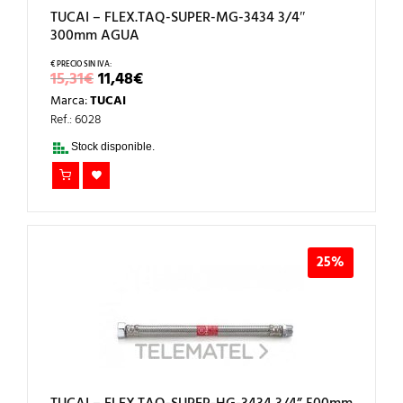
TUCAI – FLEX.TAQ-SUPER-MG-3434 3/4″
300mm AGUA
EL
EL
15,31
€
11,48
€
PRECIO
PRECIO
Marca:
TUCAI
ORIGINAL
ACTUAL
ERA:
ES:
Ref.: 6028
15,31€.
11,48€.
Stock disponible.
25%