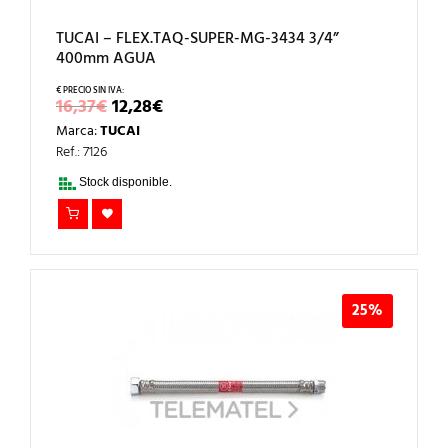
TUCAI – FLEX.TAQ-SUPER-MG-3434 3/4”
400mm AGUA
EL
EL
16,37
€
12,28
€
PRECIO
PRECIO
Marca:
TUCAI
ORIGINAL
ACTUAL
ERA:
ES:
Ref.: 7126
16,37€.
12,28€.
Stock disponible.
25%