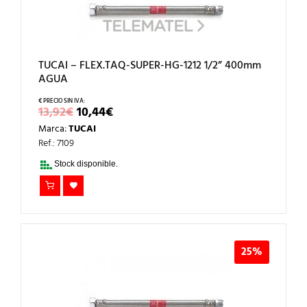
TUCAI – FLEX.TAQ-SUPER-HG-1212 1/2” 400mm
AGUA
EL
EL
13,92
€
10,44
€
PRECIO
PRECIO
Marca:
TUCAI
ORIGINAL
ACTUAL
ERA:
ES:
Ref.: 7109
13,92€.
10,44€.
Stock disponible.
25%