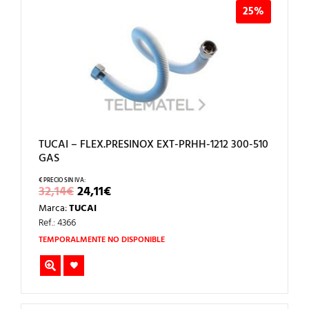
25%
TUCAI – FLEX.PRESINOX EXT-PRHH-1212 300-510
GAS
EL
EL
32,14
€
24,11
€
PRECIO
PRECIO
Marca:
TUCAI
ORIGINAL
ACTUAL
ERA:
ES:
Ref.: 4366
32,14€.
24,11€.
TEMPORALMENTE NO DISPONIBLE