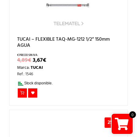
TUCAI – FLEXIBLE TAQ-MG-1212 1/2” 150mm
AGUA
EL
EL
4,89
€
3,67
€
PRECIO
PRECIO
Marca:
TUCAI
ORIGINAL
ACTUAL
ERA:
ES:
Ref.: 1546
4,89€.
3,67€.
Stock disponible.
0
25%