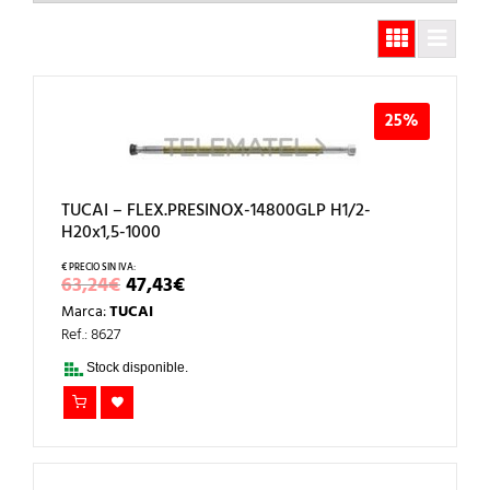
25%
TUCAI – FLEX.PRESINOX-14800GLP H1/2-
H20x1,5-1000
EL
EL
63,24
€
47,43
€
PRECIO
PRECIO
Marca:
TUCAI
ORIGINAL
ACTUAL
ERA:
ES:
Ref.: 8627
63,24€.
47,43€.
Stock disponible.