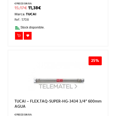
EL
EL
15,17
€
11,38
€
PRECIO
PRECIO
Marca:
TUCAI
ORIGINAL
ACTUAL
ERA:
ES:
Ref.: 5708
15,17€.
11,38€.
Stock disponible.
25%
TUCAI – FLEX.TAQ-SUPER-HG-3434 3/4” 600mm
AGUA