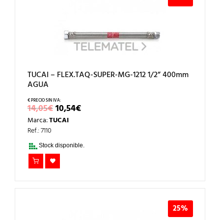
TUCAI – FLEX.TAQ-SUPER-MG-1212 1/2” 400mm
AGUA
EL
EL
14,05
€
10,54
€
PRECIO
PRECIO
Marca:
TUCAI
ORIGINAL
ACTUAL
ERA:
ES:
Ref.: 7110
14,05€.
10,54€.
Stock disponible.
25%