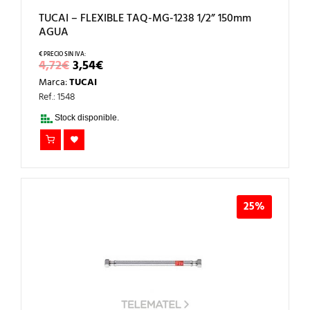
TUCAI – FLEXIBLE TAQ-MG-1238 1/2” 150mm
AGUA
EL
EL
4,72
€
3,54
€
PRECIO
PRECIO
Marca:
TUCAI
ORIGINAL
ACTUAL
ERA:
ES:
Ref.: 1548
4,72€.
3,54€.
Stock disponible.
25%