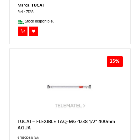
PRECIO
PRECIO
Marca:
TUCAI
ORIGINAL
ACTUAL
ERA:
ES:
Ref.: 7128
20,61€.
15,46€.
Stock disponible.
25%
TUCAI – FLEXIBLE TAQ-MG-1238 1/2” 400mm
AGUA