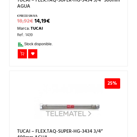
TUCAI – FLEX.TAQ-SUPER-HG-3434 3/4” 500mm
AGUA
EL
EL
18,92
€
14,19
€
PRECIO
PRECIO
Marca:
TUCAI
ORIGINAL
ACTUAL
ERA:
ES:
Ref.: 1439
18,92€.
14,19€.
Stock disponible.
25%
TUCAI – FLEX.TAQ-SUPER-HG-3434 3/4”