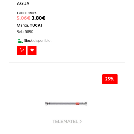
AGUA
EL
EL
5,06
€
3,80
€
PRECIO
PRECIO
Marca:
TUCAI
ORIGINAL
ACTUAL
ERA:
ES:
Ref.: 5890
5,06€.
3,80€.
Stock disponible.
25%