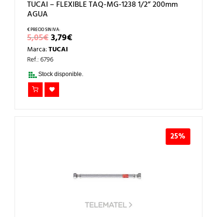
TUCAI – FLEXIBLE TAQ-MG-1238 1/2” 200mm
AGUA
EL
EL
5,05
€
3,79
€
PRECIO
PRECIO
Marca:
TUCAI
ORIGINAL
ACTUAL
ERA:
ES:
Ref.: 6796
5,05€.
3,79€.
Stock disponible.
25%