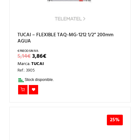
TUCAI – FLEXIBLE TAQ-MG-1212 1/2” 200mm
AGUA
EL
EL
5,14
€
3,86
€
PRECIO
PRECIO
Marca:
TUCAI
ORIGINAL
ACTUAL
ERA:
ES:
Ref.: 3905
5,14€.
3,86€.
Stock disponible.
25%