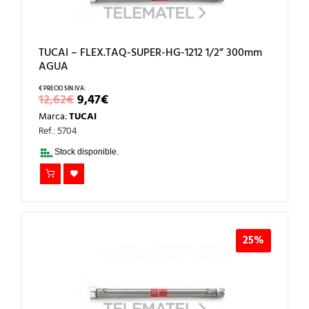
TUCAI – FLEX.TAQ-SUPER-HG-1212 1/2” 300mm
AGUA
EL
EL
12,62
€
9,47
€
PRECIO
PRECIO
Marca:
TUCAI
ORIGINAL
ACTUAL
ERA:
ES:
Ref.: 5704
12,62€.
9,47€.
Stock disponible.
25%