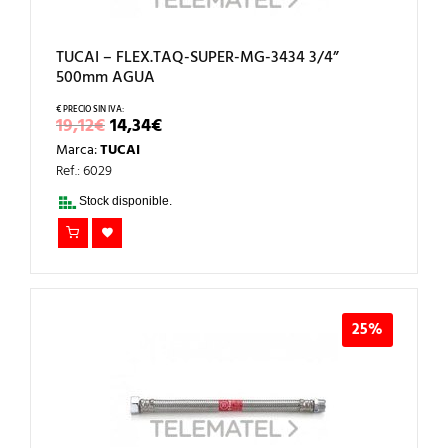
TUCAI – FLEX.TAQ-SUPER-MG-3434 3/4”
500mm AGUA
EL
EL
19,12
€
14,34
€
PRECIO
PRECIO
Marca:
TUCAI
ORIGINAL
ACTUAL
ERA:
ES:
Ref.: 6029
19,12€.
14,34€.
Stock disponible.
25%