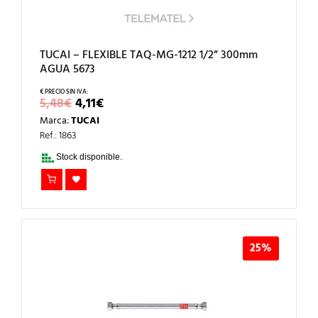
TUCAI – FLEXIBLE TAQ-MG-1212 1/2” 300mm
AGUA 5673
EL
EL
5,48
€
4,11
€
PRECIO
PRECIO
Marca:
TUCAI
ORIGINAL
ACTUAL
ERA:
ES:
Ref.: 1863
5,48€.
4,11€.
Stock disponible.
25%