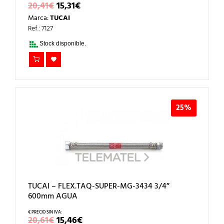
EL
EL
20,41
€
15,31
€
PRECIO
PRECIO
Marca:
TUCAI
ORIGINAL
ACTUAL
ERA:
ES:
Ref.: 7127
20,41€.
15,31€.
Stock disponible.
25%
TUCAI – FLEX.TAQ-SUPER-MG-3434 3/4”
600mm AGUA
EL
EL
20,61
€
15,46
€