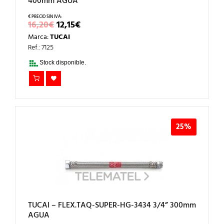
400mm AGUA
EL
EL
16,20
€
12,15
€
PRECIO
PRECIO
Marca:
TUCAI
ORIGINAL
ACTUAL
ERA:
ES:
Ref.: 7125
16,20€.
12,15€.
Stock disponible.
25%
TUCAI – FLEX.TAQ-SUPER-HG-3434 3/4” 300mm
AGUA