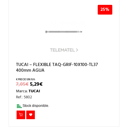
25%
TUCAI – FLEXIBLE TAQ-GRIF-10X100-TL37
400mm AGUA
EL
EL
7,05
€
5,29
€
PRECIO
PRECIO
Marca:
TUCAI
ORIGINAL
ACTUAL
ERA:
ES:
Ref.: 5802
7,05€.
5,29€.
Stock disponible.