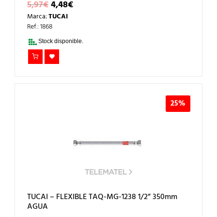
EL
EL
5,97
€
4,48
€
PRECIO
PRECIO
Marca:
TUCAI
ORIGINAL
ACTUAL
ERA:
ES:
Ref.: 1868
5,97€.
4,48€.
Stock disponible.
25%
TUCAI – FLEXIBLE TAQ-MG-1238 1/2” 350mm
AGUA