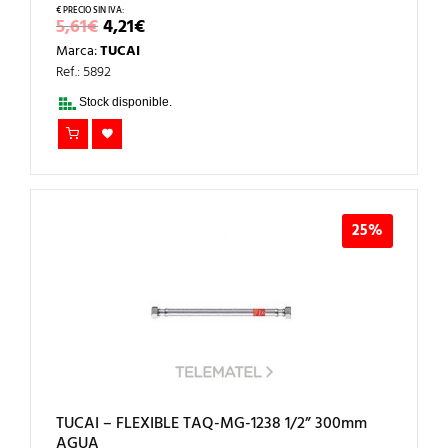
EL
EL
5,61
€
4,21
€
PRECIO
PRECIO
Marca:
TUCAI
ORIGINAL
ACTUAL
ERA:
ES:
Ref.: 5892
5,61€.
4,21€.
Stock disponible.
25%
TUCAI – FLEXIBLE TAQ-MG-1238 1/2” 300mm
AGUA