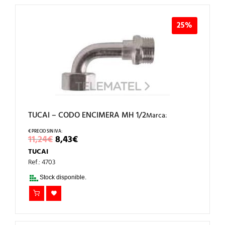
25%
TUCAI – CODO ENCIMERA MH 1/2
Marca:
EL
EL
11,24
€
8,43
€
PRECIO
PRECIO
TUCAI
ORIGINAL
ACTUAL
ERA:
ES:
Ref.: 4703
11,24€.
8,43€.
Stock disponible.