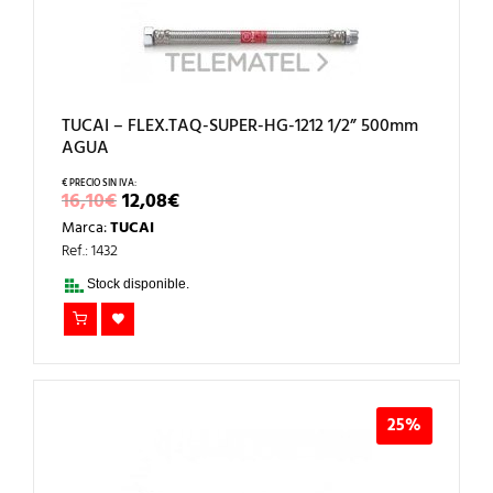
TUCAI – FLEX.TAQ-SUPER-HG-1212 1/2” 500mm
AGUA
EL
EL
16,10
€
12,08
€
PRECIO
PRECIO
Marca:
TUCAI
ORIGINAL
ACTUAL
ERA:
ES:
Ref.: 1432
16,10€.
12,08€.
Stock disponible.
25%