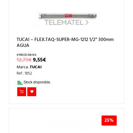
TUCAI – FLEX.TAQ-SUPER-MG-1212 1/2” 300mm
AGUA
EL
EL
12,73
€
9,55
€
PRECIO
PRECIO
Marca:
TUCAI
ORIGINAL
ACTUAL
ERA:
ES:
Ref.: 1852
12,73€.
9,55€.
Stock disponible.
25%