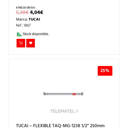
EL
EL
5,38
€
4,04
€
PRECIO
PRECIO
Marca:
TUCAI
ORIGINAL
ACTUAL
ERA:
ES:
Ref.: 1867
5,38€.
4,04€.
Stock disponible.
25%
TUCAI – FLEXIBLE TAQ-MG-1238 1/2” 250mm