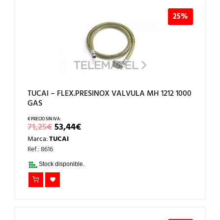
25%
TUCAI – FLEX.PRESINOX VALVULA MH 1212 1000
GAS
EL
EL
71,25
€
53,44
€
PRECIO
PRECIO
Marca:
TUCAI
ORIGINAL
ACTUAL
ERA:
ES:
Ref.: 8616
71,25€.
53,44€.
Stock disponible.