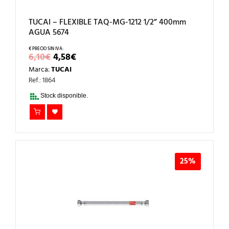
TUCAI – FLEXIBLE TAQ-MG-1212 1/2” 400mm
AGUA 5674
EL
EL
6,10
€
4,58
€
PRECIO
PRECIO
Marca:
TUCAI
ORIGINAL
ACTUAL
ERA:
ES:
Ref.: 1864
6,10€.
4,58€.
Stock disponible.
25%