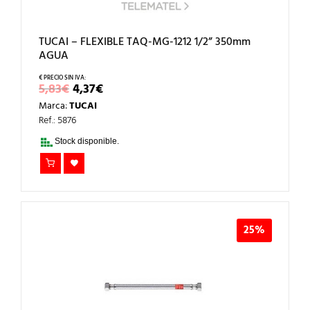
TUCAI – FLEXIBLE TAQ-MG-1212 1/2” 350mm
AGUA
EL
EL
5,83
€
4,37
€
PRECIO
PRECIO
Marca:
TUCAI
ORIGINAL
ACTUAL
ERA:
ES:
Ref.: 5876
5,83€.
4,37€.
Stock disponible.
25%