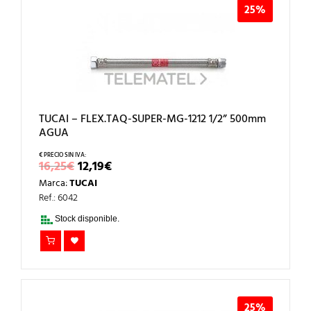
25%
TUCAI – FLEX.TAQ-SUPER-MG-1212 1/2” 500mm
AGUA
EL
EL
16,25
€
12,19
€
PRECIO
PRECIO
Marca:
TUCAI
ORIGINAL
ACTUAL
ERA:
ES:
Ref.: 6042
16,25€.
12,19€.
Stock disponible.
25%