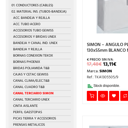
01. CONDUCTORES (CABLES)
02. MATERIAL INS. (TUBOS-BANDEJA)
ACC. BANDEJA Y REJILLA
ACC. TUBO ACERO
ACCESORIOS TUBO GEWISS
ACCESORIOS Y BRIDAS UNEX
BANDEJA Y CANAL IND. UNEX
SIMON – ANGULO 
BANDEJA Y REJILLA
130x55mm BLANCO 
BORNAS CONEXION TEKOX
BORNAS PHOENIX
EL
EL
17,48
€
13,11
€
PRECIO
PRE
BRIDAS POLIAMIDA T&B
Marca:
SIMON
ORIGINA
ACT
CAJAS Y CETAC GEWISS
ERA:
ES:
Ref.: TKA1305505/9
17,48€.
13,11
CANAL CLIMA/ELEC.T&B
Stock disponible.
CANAL CUADRO T&B
CANAL TERCIARIO SIMON
CANAL TERCIARIO UNEX
CINTA AISLANTE
PERFIL GAESTOPAS
PICAS TIERRA Y ACCESORIOS
PRENSAS METALICOS