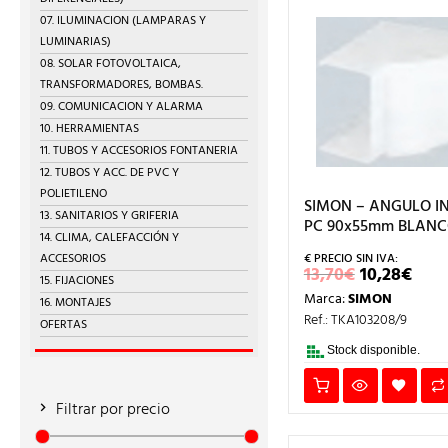
07. ILUMINACION (LAMPARAS Y
LUMINARIAS)
08. SOLAR FOTOVOLTAICA,
TRANSFORMADORES, BOMBAS.
09. COMUNICACION Y ALARMA
10. HERRAMIENTAS
11. TUBOS Y ACCESORIOS FONTANERIA
12. TUBOS Y ACC. DE PVC Y
POLIETILENO
SIMON – ANGULO IN
13. SANITARIOS Y GRIFERIA
PC 90x55mm BLANC
14. CLIMA, CALEFACCIÓN Y
ACCESORIOS
EL
EL
13,70
€
10,28
€
15. FIJACIONES
PRECIO
PRE
Marca:
SIMON
ORIGINA
ACT
16. MONTAJES
ERA:
ES:
Ref.: TKA103208/9
OFERTAS
13,70€.
10,2
Stock disponible.
Filtrar por precio