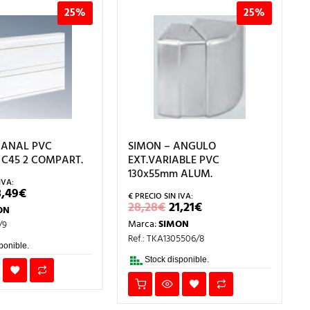
25%
25%
CANAL PVC
SIMON – ANGULO
 C45 2 COMPART.
EXT.VARIABLE PVC
130x55mm ALUM.
L
EL
8,49
€
RECIO
PRECIO
EL
EL
28,28
€
21,21
€
ON
RIGINAL
ACTUAL
PRECIO
PRECIO
RA:
ES:
Marca:
SIMON
/9
ORIGINAL
ACTUAL
4,65€.
18,49€.
ERA:
ES:
Ref.: TKA1305506/8
28,28€.
21,21€.
ponible.
Stock disponible.