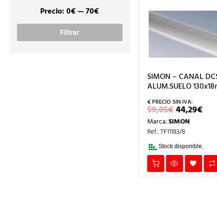
Precio:
0€
—
70€
Precio
Precio
mínimo
máximo
Filtrar
SIMON – CANAL DC
ALUM.SUELO 130x1
EL
EL
59,05
€
44,29
€
PRECIO
PR
Marca:
SIMON
ORIGINA
AC
ERA:
ES:
Ref.: TF11183/8
59,05€.
44,
Stock disponible.