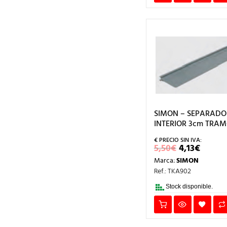
SIMON – SEPARADO
INTERIOR 3cm TRAM
EL
EL
5,50
€
4,13
€
PRECIO
PREC
Marca:
SIMON
ORIGINAL
ACTU
ERA:
ES:
Ref.: TKA902
5,50€.
4,13€.
Stock disponible.