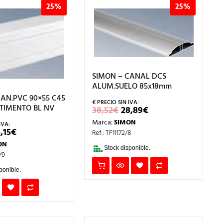
25%
25%
SIMON – CANAL DCS
ALUM.SUELO 85x18mm
AN.PVC 90×55 C45
TIMENTO BL NV
EL
EL
38,52
€
28,89
€
PRECIO
PRECIO
Marca:
SIMON
ORIGINAL
ACTUAL
L
EL
,15
€
ERA:
ES:
Ref.: TF11172/8
RECIO
PRECIO
38,52€.
28,89€.
ON
RIGINAL
ACTUAL
Stock disponible.
RA:
ES:
/9
0,20€.
15,15€.
ponible.