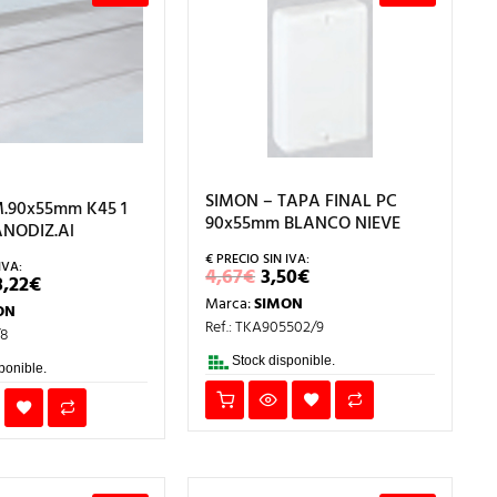
SIMON – TAPA FINAL PC
.90x55mm K45 1
90x55mm BLANCO NIEVE
NODIZ.Al
EL
EL
4,67
€
3,50
€
L
EL
8,22
€
PRECIO
PRECIO
RECIO
PRECIO
Marca:
SIMON
ORIGINAL
ACTUAL
ON
RIGINAL
ACTUAL
ERA:
ES:
Ref.: TKA905502/9
RA:
ES:
/8
4,67€.
3,50€.
7,63€.
58,22€.
Stock disponible.
ponible.