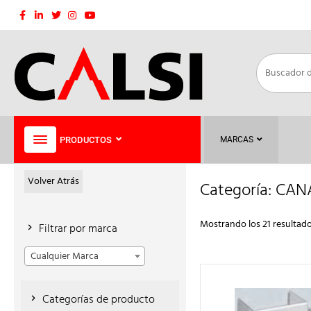
Saltar
al
contenido
PRODUCTOS
MARCAS
Volver Atrás
Categoría:
CANA
Mostrando los 21 resultad
Filtrar por marca
Cualquier Marca
Categorías de producto