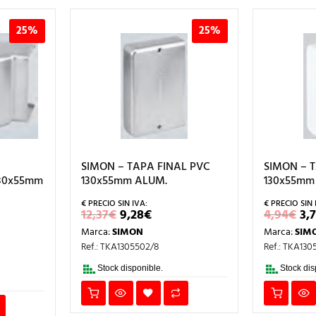
25%
25%
SIMON – TAPA FINAL PVC
SIMON – 
130x55mm
130x55mm ALUM.
130x55mm 
EL
EL
EL
12,37
€
9,28
€
4,94
€
3,7
PRECIO
PRECIO
PR
Marca:
SIMON
Marca:
SIM
ORIGINAL
ACTUAL
OR
CIO
ERA:
ES:
ER
Ref.: TKA1305502/8
Ref.: TKA130
L
UAL
12,37€.
9,28€.
4,
1€.
Stock disponible.
Stock dis