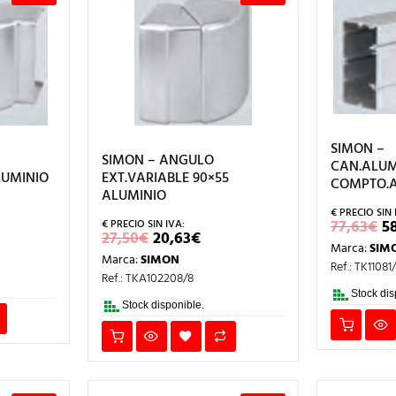
SIMON –
SIMON – ANGULO
CAN.ALUM
LUMINIO
EXT.VARIABLE 90×55
COMPTO.A
ALUMINIO
E
77,63
€
5
ECIO
EL
EL
27,50
€
20,63
€
P
L
TUAL
PRECIO
PRECIO
Marca:
SIM
O
Marca:
SIMON
ORIGINAL
ACTUAL
E
Ref.: TK11081
63€.
ERA:
ES:
Ref.: TKA102208/8
7
27,50€.
20,63€.
Stock dis
Stock disponible.