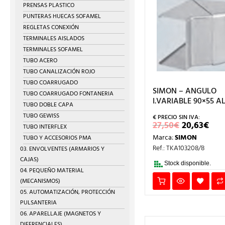
PRENSAS PLASTICO
PUNTERAS HUECAS SOFAMEL
REGLETAS CONEXIÓN
TERMINALES AISLADOS
TERMINALES SOFAMEL
TUBO ACERO
TUBO CANALIZACIÓN ROJO
TUBO COARRUGADO
SIMON – ANGULO
TUBO COARRUGADO FONTANERIA
I.VARIABLE 90×55 A
TUBO DOBLE CAPA
TUBO GEWISS
EL
EL
27,50
€
20,63
€
TUBO INTERFLEX
PRECIO
PR
Marca:
SIMON
TUBO Y ACCESORIOS PMA
ORIGINA
AC
ERA:
ES:
Ref.: TKA103208/8
03. ENVOLVENTES (ARMARIOS Y
27,50€.
20,
CAJAS)
Stock disponible.
04. PEQUEÑO MATERIAL
(MECANISMOS)
05. AUTOMATIZACIÓN, PROTECCIÓN
PULSANTERIA
06. APARELLAJE (MAGNETOS Y
DIFERENCIALES)