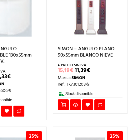
ANGULO
SIMON – ANGULO PLANO
ABLE 130x55mm
90x55mm BLANCO NIEVE
V.
EL
EL
15,19
€
11,39
€
PRECIO
PRECIO
L
EL
,33
€
Marca:
SIMON
ORIGINAL
ACTUAL
RECIO
PRECIO
ERA:
ES:
ON
Ref.: TKA101208/9
RIGINAL
ACTUAL
15,19€.
11,39€.
RA:
ES:
5506/9
6,44€.
12,33€.
Stock disponible.
ponible.
25%
25%