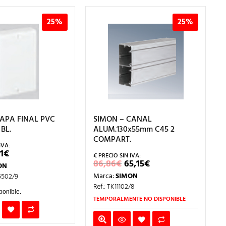
25%
25%
TAPA FINAL PVC
SIMON – CANAL
BL.
ALUM.130x55mm C45 2
COMPART.
EL
1
€
ECIO
PRECIO
EL
EL
86,86
€
65,15
€
ON
IGINAL
ACTUAL
PRECIO
PRECIO
A:
ES:
Marca:
SIMON
5502/9
ORIGINAL
ACTUAL
94€.
3,71€.
ERA:
ES:
Ref.: TK11102/8
86,86€.
65,15€.
ponible.
TEMPORALMENTE NO DISPONIBLE