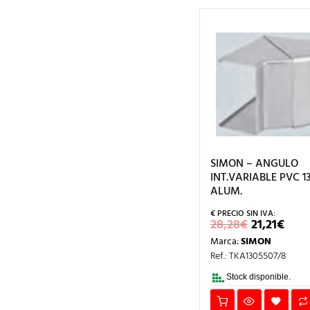
SIMON – ANGULO
INT.VARIABLE PVC 
ALUM.
EL
EL
28,28
€
21,21
€
PRECIO
PRE
Marca:
SIMON
ORIGINA
ACT
ERA:
ES:
Ref.: TKA1305507/8
28,28€.
21,2
Stock disponible.