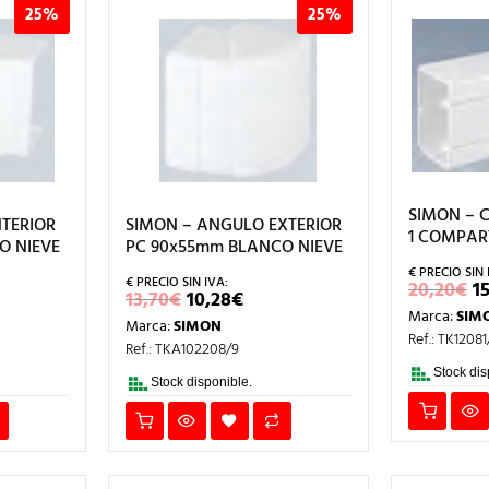
25%
25%
SIMON – C
TERIOR
SIMON – ANGULO EXTERIOR
1 COMPAR
O NIEVE
PC 90x55mm BLANCO NIEVE
E
20,20
€
15
EL
EL
13,70
€
10,28
€
P
CIO
PRECIO
PRECIO
Marca:
SIM
O
Marca:
SIMON
L
UAL
ORIGINAL
ACTUAL
E
Ref.: TK12081
ERA:
ES:
Ref.: TKA102208/9
2
8€.
13,70€.
10,28€.
Stock dis
Stock disponible.