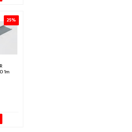
25%
R
O 1m
IO
AL