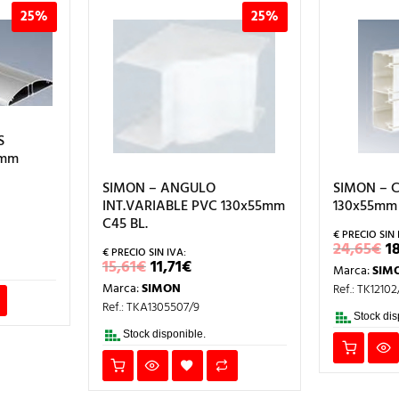
25%
25%
S
8mm
SIMON – ANGULO
SIMON – 
INT.VARIABLE PVC 130x55mm
130x55mm
ECIO
C45 BL.
L
TUAL
E
24,65
€
1
29€.
P
EL
EL
15,61
€
11,71
€
Marca:
SIM
O
PRECIO
PRECIO
E
Marca:
SIMON
Ref.: TK12102
ORIGINAL
ACTUAL
2
ERA:
ES:
Ref.: TKA1305507/9
15,61€.
11,71€.
Stock dis
Stock disponible.