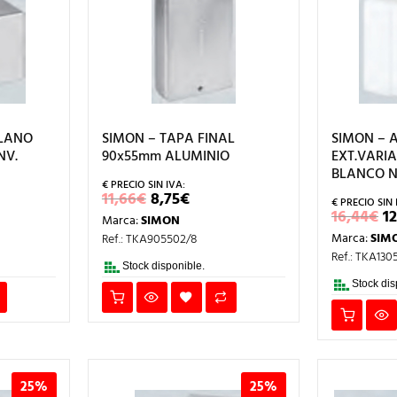
PLANO
SIMON – TAPA FINAL
SIMON – 
NV.
90x55mm ALUMINIO
EXT.VARI
BLANCO N
EL
EL
11,66
€
8,75
€
CIO
PRECIO
PRECIO
E
16,44
€
12
Marca:
SIMON
L
UAL
ORIGINAL
ACTUAL
P
ERA:
ES:
Marca:
SIM
Ref.: TKA905502/8
O
€.
11,66€.
8,75€.
E
Ref.: TKA130
1
Stock disponible.
Stock dis
25%
25%