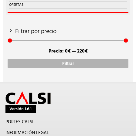
OFERTAS
Filtrar por precio
Precio:
0€
—
220€
Prec
Prec
míni
máx
Filtrar
Versión 1.6.1
PORTES CALSI
INFORMACIÓN LEGAL