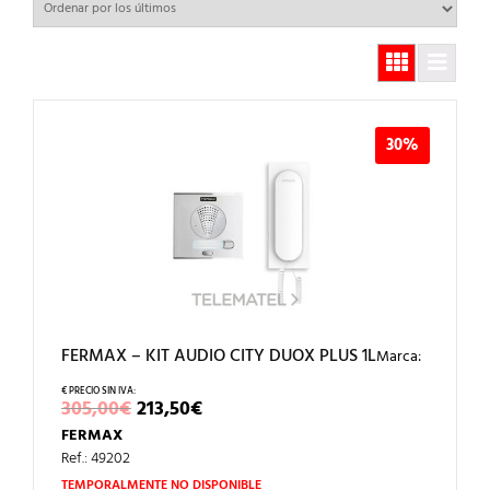
30%
FERMAX – KIT AUDIO CITY DUOX PLUS 1L
Marca:
EL
EL
305,00
€
213,50
€
PRECIO
PRECIO
FERMAX
ORIGINAL
ACTUAL
ERA:
ES:
Ref.: 49202
305,00€.
213,50€.
TEMPORALMENTE NO DISPONIBLE