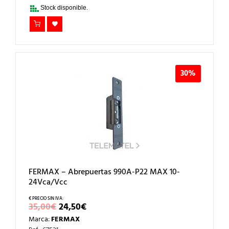
33,00€.
23,10€.
Stock disponible.
30%
FERMAX – Abrepuertas 990A-P22 MAX 10-
24Vca/Vcc
EL
EL
35,00
€
24,50
€
PRECIO
PRECIO
Marca:
FERMAX
ORIGINAL
ACTUAL