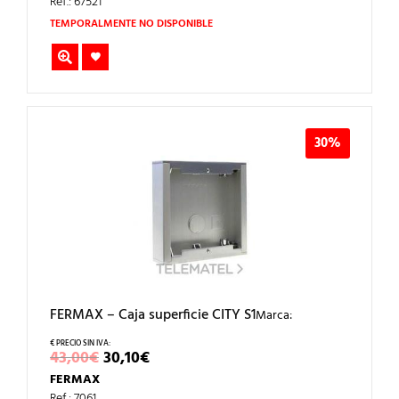
ERA:
ES:
Ref.: 67521
35,00€.
24,50€.
TEMPORALMENTE NO DISPONIBLE
30%
FERMAX – Caja superficie CITY S1
Marca:
EL
EL
43,00
€
30,10
€
PRECIO
PRECIO
FERMAX
ORIGINAL
ACTUAL
Ref.: 7061