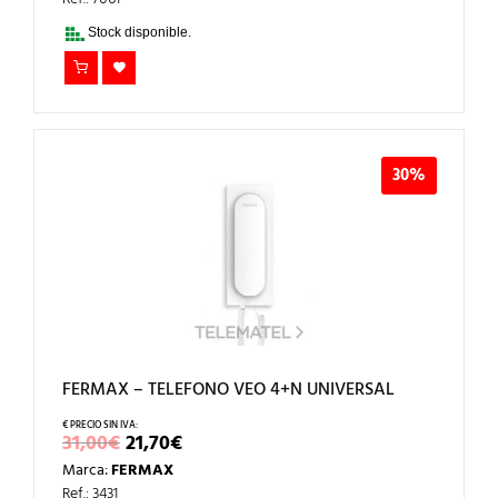
ERA:
ES:
43,00€.
30,10€.
Stock disponible.
30%
FERMAX – TELEFONO VEO 4+N UNIVERSAL
EL
EL
31,00
€
21,70
€
PRECIO
PRECIO
Marca:
FERMAX
ORIGINAL
ACTUAL
ERA:
ES:
Ref.: 3431