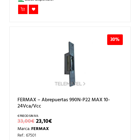
30%
FERMAX – Abrepuertas 990N-P22 MAX 10-
24Vca/Vcc
EL
EL
33,00
€
23,10
€
PRECIO
PRECIO
Marca:
FERMAX
ORIGINAL
ACTUAL
ERA:
ES:
Ref.: 67501