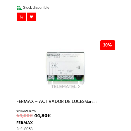
31,00€.
21,70€.
Stock disponible.
30%
FERMAX – ACTIVADOR DE LUCES
Marca:
EL
EL
64,00
€
44,80
€
PRECIO
PRECIO
FERMAX
ORIGINAL
ACTUAL
ERA:
ES:
Ref.: 8053