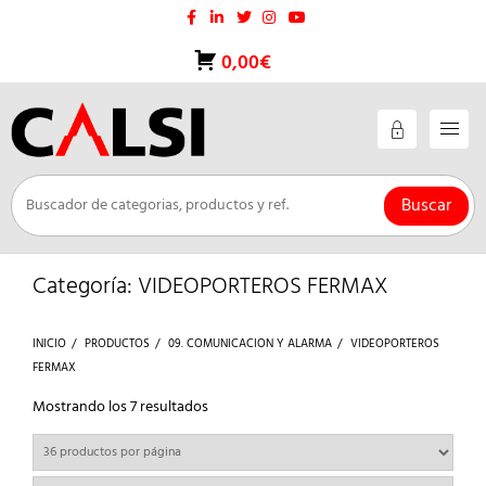
Saltar
al
contenido
0,00€
Buscar
Categoría:
VIDEOPORTEROS FERMAX
INICIO
PRODUCTOS
09. COMUNICACION Y ALARMA
VIDEOPORTEROS
FERMAX
Ordenado
Mostrando los 7 resultados
por
los
últimos