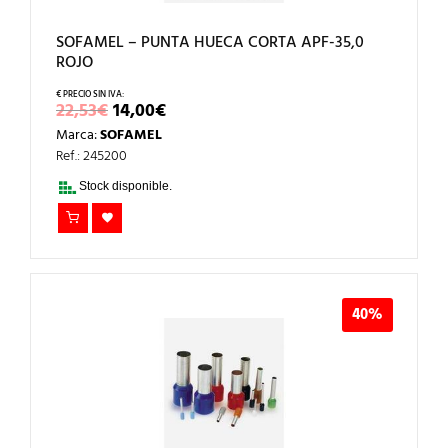
SOFAMEL – PUNTA HUECA CORTA APF-35,0
ROJO
EL
EL
22,53
€
14,00
€
PRECIO
PRECIO
Marca:
SOFAMEL
ORIGINAL
ACTUAL
ERA:
ES:
Ref.: 245200
22,53€.
14,00€.
Stock disponible.
40%