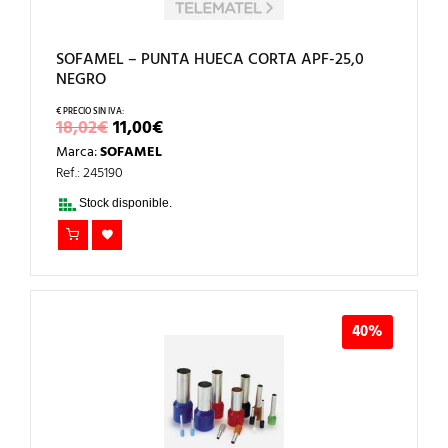
SOFAMEL – PUNTA HUECA CORTA APF-25,0
NEGRO
EL
EL
18,02
€
11,00
€
PRECIO
PRECIO
Marca:
SOFAMEL
ORIGINAL
ACTUAL
ERA:
ES:
Ref.: 245190
18,02€.
11,00€.
Stock disponible.
40%