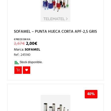
SOFAMEL – PUNTA HUECA CORTA APF-2,5 GRIS
EL
EL
2,67
€
2,00
€
PRECIO
PRECIO
Marca:
SOFAMEL
ORIGINAL
ACTUAL
ERA:
ES:
Ref.: 245140
2,67€.
2,00€.
Stock disponible.
40%