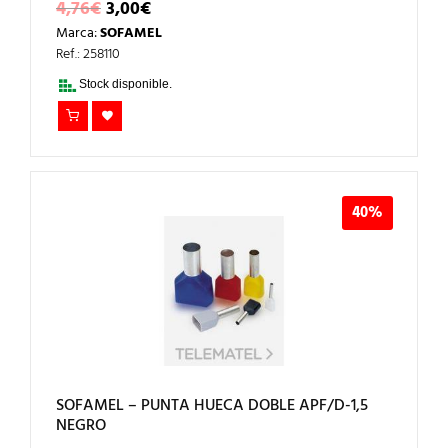
EL
EL
4,76
€
3,00
€
PRECIO
PRECIO
Marca:
SOFAMEL
ORIGINAL
ACTUAL
ERA:
ES:
Ref.: 258110
4,76€.
3,00€.
Stock disponible.
40%
SOFAMEL – PUNTA HUECA DOBLE APF/D-1,5
NEGRO