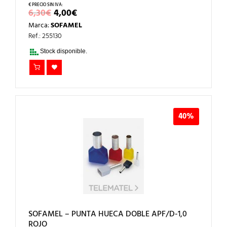
EL
EL
6,30
€
4,00
€
PRECIO
PRECIO
Marca:
SOFAMEL
ORIGINAL
ACTUAL
ERA:
ES:
Ref.: 255130
6,30€.
4,00€.
Stock disponible.
40%
SOFAMEL – PUNTA HUECA DOBLE APF/D-1,0
ROJO