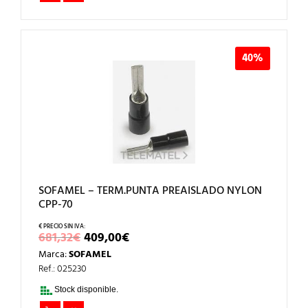
40%
SOFAMEL – TERM.PUNTA PREAISLADO NYLON
CPP-70
EL
EL
681,32
€
409,00
€
PRECIO
PRECIO
Marca:
SOFAMEL
ORIGINAL
ACTUAL
ERA:
ES:
Ref.: 025230
681,32€.
409,00€.
Stock disponible.