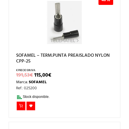
40%
SOFAMEL – TERM.PUNTA PREAISLADO NYLON
CPP-25
EL
EL
191,53
€
115,00
€
PRECIO
PRECIO
Marca:
SOFAMEL
ORIGINAL
ACTUAL
ERA:
ES:
Ref.: 025200
191,53€.
115,00€.
Stock disponible.