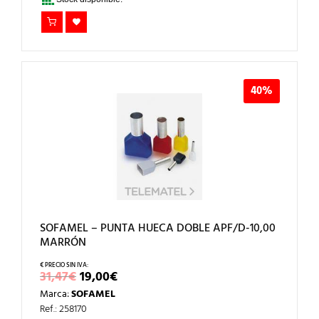
40%
SOFAMEL – PUNTA HUECA DOBLE APF/D-10,00
MARRÓN
EL
EL
31,47
€
19,00
€
PRECIO
PRECIO
Marca:
SOFAMEL
ORIGINAL
ACTUAL
ERA:
ES:
Ref.: 258170