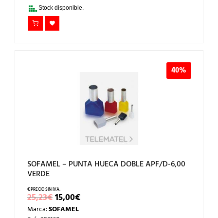
31,47€.
19,00€.
Stock disponible.
40%
SOFAMEL – PUNTA HUECA DOBLE APF/D-6,00
VERDE
EL
EL
25,23
€
15,00
€
PRECIO
PRECIO
Marca:
SOFAMEL
ORIGINAL
ACTUAL