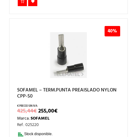
40%
SOFAMEL – TERM.PUNTA PREAISLADO NYLON
CPP-50
EL
EL
425,44
€
255,00
€
PRECIO
PRECIO
Marca:
SOFAMEL
ORIGINAL
ACTUAL
ERA:
ES:
Ref.: 025220
425,44€.
255,00€.
Stock disponible.