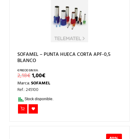
SOFAMEL – PUNTA HUECA CORTA APF-0,5
BLANCO
EL
EL
2,18
€
1,00
€
PRECIO
PRECIO
Marca:
SOFAMEL
ORIGINAL
ACTUAL
ERA:
ES:
Ref.: 245100
2,18€.
1,00€.
Stock disponible.