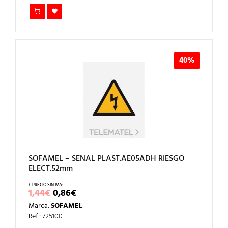
40%
SOFAMEL – SENAL PLAST.AE05ADH RIESGO
ELECT.52mm
EL
EL
1,44
€
0,86
€
PRECIO
PRECIO
Marca:
SOFAMEL
ORIGINAL
ACTUAL
ERA:
ES:
Ref.: 725100
1,44€.
0,86€.