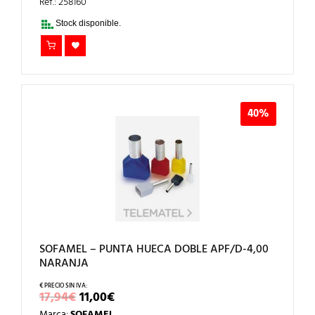
ERA:
ES:
Ref.: 258160
25,23€.
15,00€.
Stock disponible.
40%
SOFAMEL – PUNTA HUECA DOBLE APF/D-4,00
NARANJA
EL
EL
17,94
€
11,00
€
PRECIO
PRECIO
Marca:
SOFAMEL