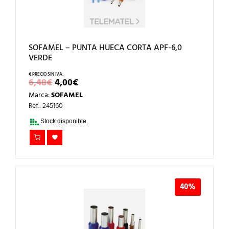
SOFAMEL – PUNTA HUECA CORTA APF-6,0
VERDE
EL
EL
6,48
€
4,00
€
PRECIO
PRECIO
Marca:
SOFAMEL
ORIGINAL
ACTUAL
ERA:
ES:
Ref.: 245160
6,48€.
4,00€.
Stock disponible.
40%