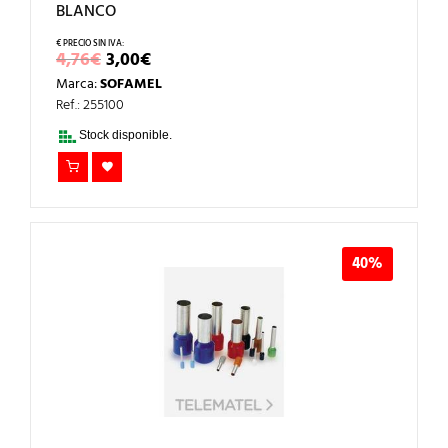
BLANCO
EL
EL
4,76
€
3,00
€
PRECIO
PRECIO
Marca:
SOFAMEL
ORIGINAL
ACTUAL
ERA:
ES:
Ref.: 255100
4,76€.
3,00€.
Stock disponible.
40%