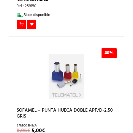
ORIGINAL
ACTUAL
ERA:
ES:
Ref.: 258150
17,94€.
11,00€.
Stock disponible.
40%
SOFAMEL – PUNTA HUECA DOBLE APF/D-2,50
GRIS
EL
EL
8,06
€
5,00
€