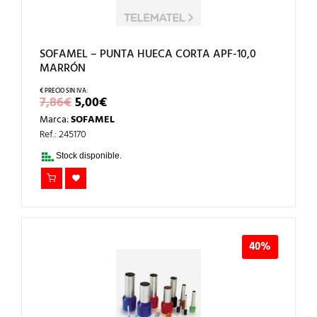
SOFAMEL – PUNTA HUECA CORTA APF-10,0
MARRÓN
EL
EL
7,86
€
5,00
€
PRECIO
PRECIO
Marca:
SOFAMEL
ORIGINAL
ACTUAL
ERA:
ES:
Ref.: 245170
7,86€.
5,00€.
Stock disponible.
40%