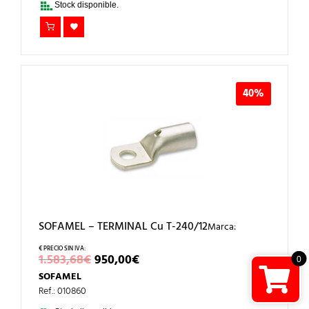
Stock disponible.
40%
SOFAMEL – TERMINAL Cu T-240/12
Marca:
EL
EL
1.583,68
€
950,00
€
0
PRECIO
PRECIO
SOFAMEL
ORIGINAL
ACTUAL
ERA:
ES:
Ref.: 010860
1.583,68€.
950,00€.