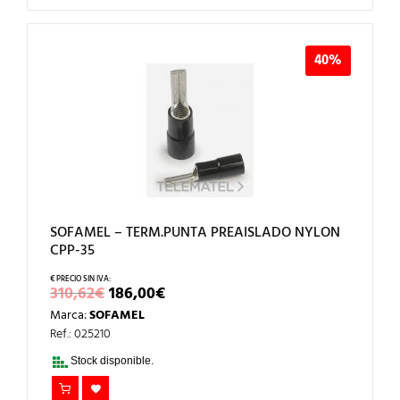
40%
SOFAMEL – TERM.PUNTA PREAISLADO NYLON
CPP-35
EL
EL
310,62
€
186,00
€
PRECIO
PRECIO
Marca:
SOFAMEL
ORIGINAL
ACTUAL
ERA:
ES:
Ref.: 025210
310,62€.
186,00€.
Stock disponible.