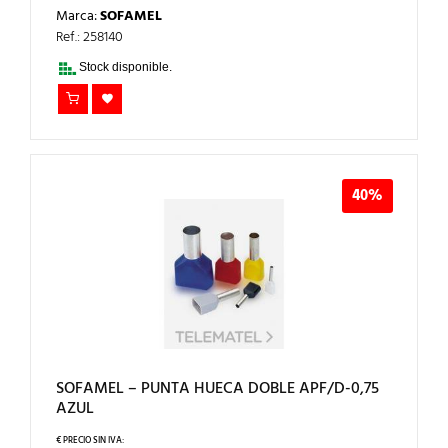
PRECIO
PRECIO
Marca:
SOFAMEL
ORIGINAL
ACTUAL
ERA:
ES:
Ref.: 258140
8,06€.
5,00€.
Stock disponible.
40%
SOFAMEL – PUNTA HUECA DOBLE APF/D-0,75
AZUL