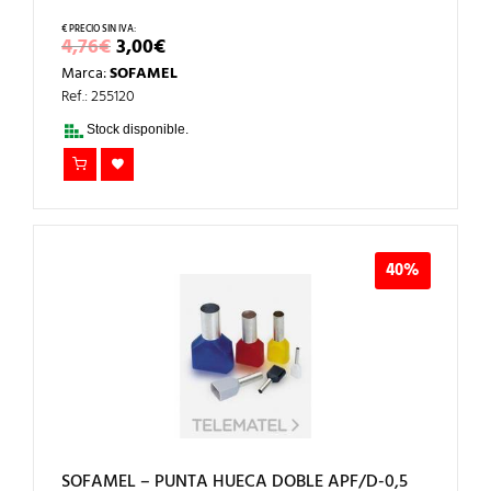
EL
EL
4,76
€
3,00
€
PRECIO
PRECIO
Marca:
SOFAMEL
ORIGINAL
ACTUAL
ERA:
ES:
Ref.: 255120
4,76€.
3,00€.
Stock disponible.
40%
SOFAMEL – PUNTA HUECA DOBLE APF/D-0,5