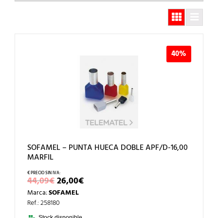
40%
SOFAMEL – PUNTA HUECA DOBLE APF/D-16,00
MARFIL
EL
EL
44,09
€
26,00
€
PRECIO
PRECIO
Marca:
SOFAMEL
ORIGINAL
ACTUAL
ERA:
ES:
Ref.: 258180
44,09€.
26,00€.
Stock disponible.