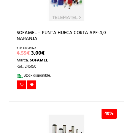
SOFAMEL – PUNTA HUECA CORTA APF-4,0
NARANJA
EL
EL
4,55
€
3,00
€
PRECIO
PRECIO
Marca:
SOFAMEL
ORIGINAL
ACTUAL
ERA:
ES:
Ref.: 245150
4,55€.
3,00€.
Stock disponible.
40%