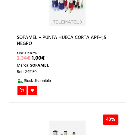
SOFAMEL – PUNTA HUECA CORTA APF-1,5
NEGRO
EL
EL
2,34
€
1,00
€
PRECIO
PRECIO
Marca:
SOFAMEL
ORIGINAL
ACTUAL
ERA:
ES:
Ref.: 245130
2,34€.
1,00€.
Stock disponible.
40%