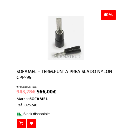
40%
SOFAMEL – TERM.PUNTA PREAISLADO NYLON
CPP-95
EL
EL
943,78
€
566,00
€
PRECIO
PRECIO
Marca:
SOFAMEL
ORIGINAL
ACTUAL
ERA:
ES:
Ref.: 025240
943,78€.
566,00€.
Stock disponible.