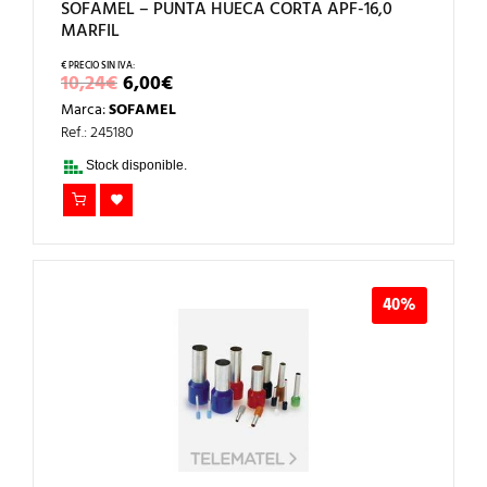
SOFAMEL – PUNTA HUECA CORTA APF-16,0
MARFIL
EL
EL
10,24
€
6,00
€
PRECIO
PRECIO
Marca:
SOFAMEL
ORIGINAL
ACTUAL
ERA:
ES:
Ref.: 245180
10,24€.
6,00€.
Stock disponible.
40%