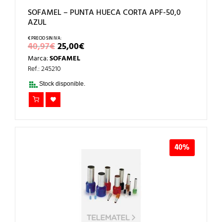
SOFAMEL – PUNTA HUECA CORTA APF-50,0
AZUL
EL
EL
40,97
€
25,00
€
PRECIO
PRECIO
Marca:
SOFAMEL
ORIGINAL
ACTUAL
ERA:
ES:
Ref.: 245210
40,97€.
25,00€.
Stock disponible.
40%