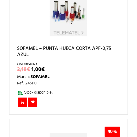
SOFAMEL – PUNTA HUECA CORTA APF-0,75
AZUL
EL
EL
2,18
€
1,00
€
PRECIO
PRECIO
Marca:
SOFAMEL
ORIGINAL
ACTUAL
ERA:
ES:
Ref.: 245110
2,18€.
1,00€.
Stock disponible.
40%