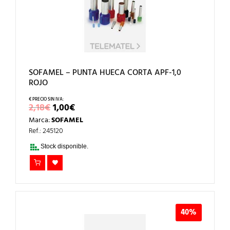
SOFAMEL – PUNTA HUECA CORTA APF-1,0
ROJO
EL
EL
2,18
€
1,00
€
PRECIO
PRECIO
Marca:
SOFAMEL
ORIGINAL
ACTUAL
ERA:
ES:
Ref.: 245120
2,18€.
1,00€.
Stock disponible.
40%