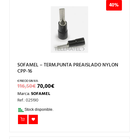
40%
SOFAMEL – TERM.PUNTA PREAISLADO NYLON
CPP-16
EL
EL
116,50
€
70,00
€
PRECIO
PRECIO
Marca:
SOFAMEL
ORIGINAL
ACTUAL
ERA:
ES:
Ref.: 025190
116,50€.
70,00€.
Stock disponible.