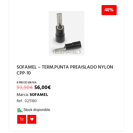
40%
SOFAMEL – TERM.PUNTA PREAISLADO NYLON
CPP-10
EL
EL
93,90
€
56,00
€
PRECIO
PRECIO
Marca:
SOFAMEL
ORIGINAL
ACTUAL
ERA:
ES:
Ref.: 025180
93,90€.
56,00€.
Stock disponible.