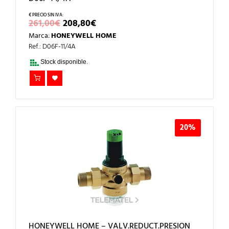
EL
EL
261,00
€
208,80
€
PRECIO
PRECIO
Marca:
HONEYWELL HOME
ORIGINAL
ACTUAL
ERA:
ES:
Ref.: D06F-11/4A
261,00€.
208,80€.
Stock disponible.
20%
HONEYWELL HOME – VALV.REDUCT.PRESION