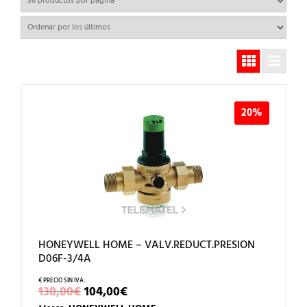
los
últimos
20%
HONEYWELL HOME – VALV.REDUCT.PRESION
D06F-3/4A
EL
EL
130,00
€
104,00
€
PRECIO
PRECIO