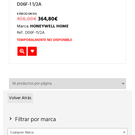
D06F-1 1/2A
EL
EL
456,00
€
364,80
€
PRECIO
PRECIO
Marca:
HONEYWELL HOME
ORIGINAL
ACTUAL
ERA:
ES:
Ref.: D06F-11/2A
456,00€.
364,80€.
TEMPORALMENTE NO DISPONIBLE
Volver Atrás
Filtrar por marca
Cualquier Marca