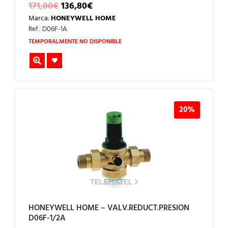
EL
EL
171,00
€
136,80
€
PRECIO
PRECIO
Marca:
HONEYWELL HOME
ORIGINAL
ACTUAL
ERA:
ES:
Ref.: D06F-1A
171,00€.
136,80€.
TEMPORALMENTE NO DISPONIBLE
20%
HONEYWELL HOME – VALV.REDUCT.PRESION
D06F-1/2A