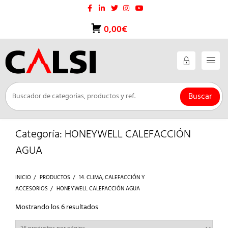
Saltar
al
contenido
0,00€
Buscar
Categoría:
HONEYWELL CALEFACCIÓN
AGUA
INICIO
PRODUCTOS
14. CLIMA, CALEFACCIÓN Y
ACCESORIOS
HONEYWELL CALEFACCIÓN AGUA
Ordenado
Mostrando los 6 resultados
por