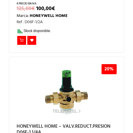
EL
EL
125,00
€
100,00
€
PRECIO
PRECIO
Marca:
HONEYWELL HOME
ORIGINAL
ACTUAL
ERA:
ES:
Ref.: D06F-1/2A
125,00€.
100,00€.
Stock disponible.
20%
HONEYWELL HOME – VALV.REDUCT.PRESION
D06F-1 1/4A