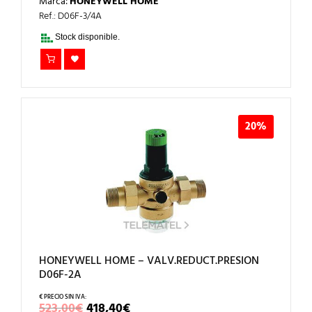
Marca:
HONEYWELL HOME
ORIGINAL
ACTUAL
ERA:
ES:
Ref.: D06F-3/4A
130,00€.
104,00€.
Stock disponible.
20%
HONEYWELL HOME – VALV.REDUCT.PRESION
D06F-2A
EL
EL
523,00
€
418,40
€