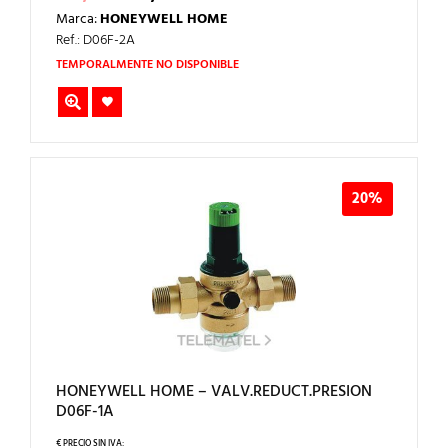
PRECIO
PRECIO
Marca:
HONEYWELL HOME
ORIGINAL
ACTUAL
ERA:
ES:
Ref.: D06F-2A
523,00€.
418,40€.
TEMPORALMENTE NO DISPONIBLE
20%
HONEYWELL HOME – VALV.REDUCT.PRESION
D06F-1A