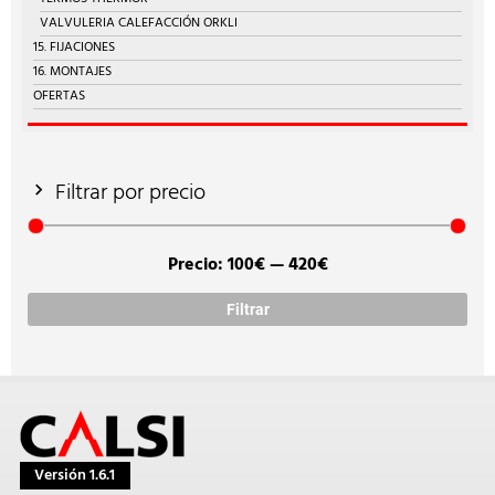
VALVULERIA CALEFACCIÓN ORKLI
15. FIJACIONES
16. MONTAJES
OFERTAS
Filtrar por precio
Precio:
100€
—
420€
Prec
Prec
míni
máx
Filtrar
Versión 1.6.1