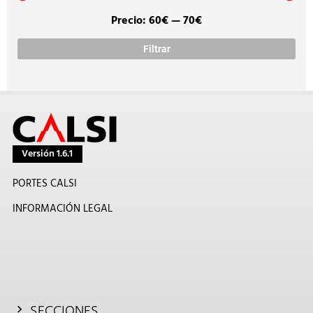
Precio:
60€
—
70€
Prec
Prec
míni
máx
Filtrar
Versión 1.6.1
PORTES CALSI
INFORMACIÓN LEGAL
SECCIONES