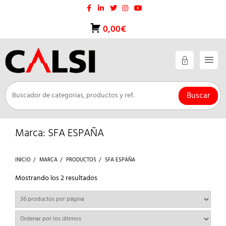
Saltar
al
contenido
0,00€
Buscar
Marca:
SFA ESPAÑA
INICIO
MARCA
PRODUCTOS
SFA ESPAÑA
Ordenado
Mostrando los 2 resultados
por
los
últimos