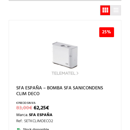
25%
SFA ESPAÑA – BOMBA SFA SANICONDENS
CLIM DECO
EL
EL
83,00
€
62,25
€
PRECIO
PRECIO
Marca:
SFA ESPAÑA
ORIGINAL
ACTUAL
ERA:
ES:
Ref.: SETKCLIMDECO2
83,00€.
62,25€.
Stock disponible.