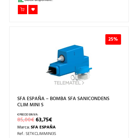
25%
SFA ESPAÑA – BOMBA SFA SANICONDENS
CLIM MINI S
EL
EL
85,00
€
63,75
€
PRECIO
PRECIO
Marca:
SFA ESPAÑA
ORIGINAL
ACTUAL
ERA:
ES:
Ref.: SETKCLIMMINI3S