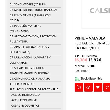
01. CONDUCTORES (CABLES)
02. MATERIAL INS. (TUBOS-BANDEJA)
03. ENVOLVENTES (ARMARIOS Y
CAJAS)
04. PEQUEÑO MATERIAL
(MECANISMOS)
05. AUTOMATIZACIÓN, PROTECCIÓN
PRHIE – VALVULA
PULSANTERIA
FLOTADOR FOR-ALL
06. APARELLAJE (MAGNETOS Y
LAT.INF.3/8 LT
DIFERENCIALES)
07. ILUMINACION (LAMPARAS Y
EL
EL
16,38
€
13,92
€
PRECIO
PRE
LUMINARIAS)
Marca:
PRHIE
ORIGINA
ACT
08. SOLAR FOTOVOLTAICA,
ERA:
ES:
Ref.: 80120
TRANSFORMADORES, BOMBAS.
16,38€.
13,9
09. COMUNICACION Y ALARMA
Stock disponible.
10. HERRAMIENTAS
11. TUBOS Y ACCESORIOS FONTANERIA
ACC. DE HIERRO GEBO
ACC. LATON SOBIME
COBRE FRIOGORISTAS