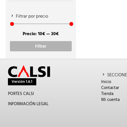
Filtrar por precio
Precio:
10€
—
30€
Precio
Precio
mínimo
máximo
Filtrar
SECCIONE
Versión 1.6.1
Inicio
Contactar
PORTES CALSI
Tienda
Mi cuenta
INFORMACIÓN LEGAL