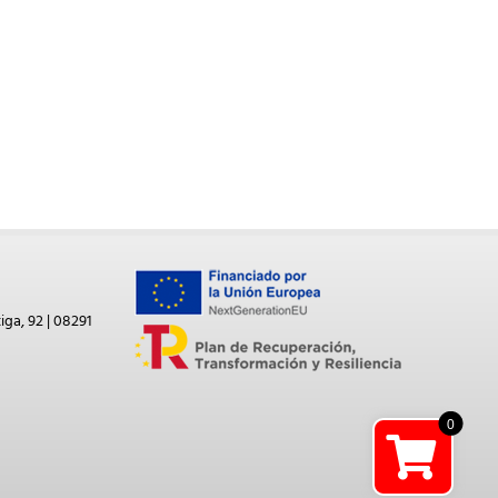
iga, 92 | 08291
0