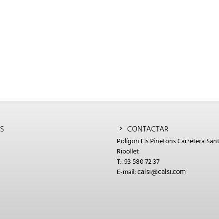
S
CONTACTAR
Polígon Els Pinetons Carretera Sant
Ripollet
T.: 93 580 72 37
calsi@calsi.com
E-mail: