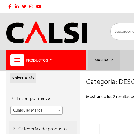
Saltar
al
contenido
PRODUCTOS
MARCAS
Volver Atrás
Categoría:
DESC
Mostrando los 2 resultado
Filtrar por marca
Cualquier Marca
Categorías de producto