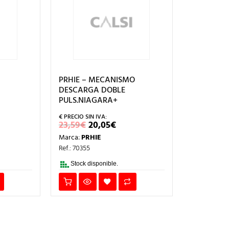
PRHIE – MECANISMO
DESCARGA DOBLE
PULS.NIAGARA+
EL
EL
23,59
€
20,05
€
CIO
PRECIO
PRECIO
Marca:
PRHIE
L
UAL
ORIGINAL
ACTUAL
ERA:
ES:
Ref.: 70355
2€.
23,59€.
20,05€.
Stock disponible.