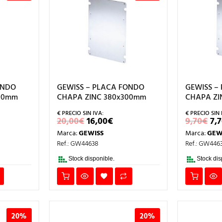
ONDO
GEWISS – PLACA FONDO
GEWISS –
80mm
CHAPA ZINC 380x300mm
CHAPA ZI
EL
EL
EL
20,00
€
16,00
€
9,70
€
7,
CIO
PRECIO
PRECIO
PR
Marca:
GEWISS
Marca:
GEW
L
TUAL
ORIGINAL
ACTUAL
OR
ERA:
ES:
ER
Ref.: GW44638
Ref.: GW446
8€.
20,00€.
16,00€.
9,
Stock disponible.
Stock dis
20%
20%