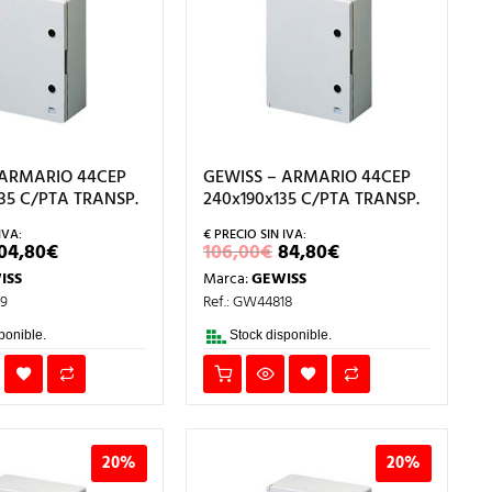
 ARMARIO 44CEP
GEWISS – ARMARIO 44CEP
35 C/PTA TRANSP.
240x190x135 C/PTA TRANSP.
L
EL
EL
EL
04,80
€
106,00
€
84,80
€
PRECIO
PRECIO
PRECIO
PRECIO
ISS
Marca:
GEWISS
ORIGINAL
ACTUAL
ORIGINAL
ACTUAL
RA:
ES:
ERA:
ES:
19
Ref.: GW44818
31,00€.
104,80€.
106,00€.
84,80€.
ponible.
Stock disponible.
20%
20%