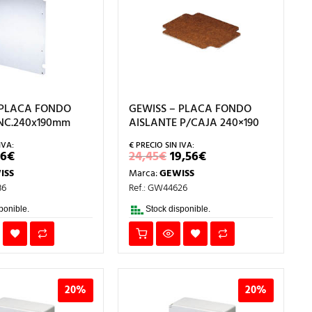
 PLACA FONDO
GEWISS – PLACA FONDO
NC.240x190mm
AISLANTE P/CAJA 240×190
EL
EL
EL
56
€
24,45
€
19,56
€
ECIO
PRECIO
PRECIO
PRECIO
ISS
Marca:
GEWISS
IGINAL
ACTUAL
ORIGINAL
ACTUAL
A:
ES:
ERA:
ES:
36
Ref.: GW44626
20€.
6,56€.
24,45€.
19,56€.
ponible.
Stock disponible.
20%
20%