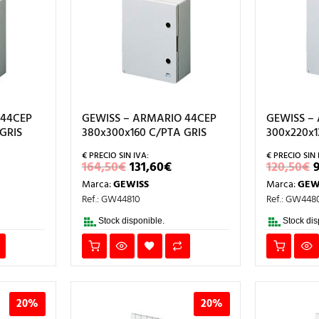
 44CEP
GEWISS – ARMARIO 44CEP
GEWISS –
GRIS
380x300x160 C/PTA GRIS
300x220x1
L
EL
EL
164,50
€
131,60
€
120,50
€
RECIO
PRECIO
PRECIO
Marca:
GEWISS
Marca:
GEW
AL
CTUAL
ORIGINAL
ACTUAL
:
ERA:
ES:
Ref.: GW44810
Ref.: GW448
3,20€.
164,50€.
131,60€.
Stock disponible.
Stock dis
20%
20%