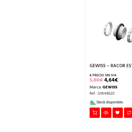
GEWISS – RACOR EST
EL
EL
5,80
€
4,64
€
PRECIO
PREC
Marca:
GEWISS
ORIGINAL
ACT
ERA:
ES:
Ref.: GW44620
5,80€.
4,64€
Stock disponible.