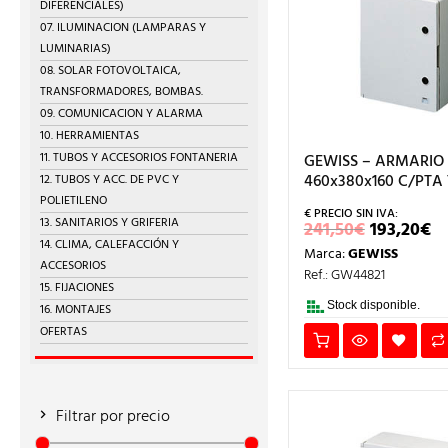
DIFERENCIALES)
07. ILUMINACION (LAMPARAS Y
LUMINARIAS)
08. SOLAR FOTOVOLTAICA,
TRANSFORMADORES, BOMBAS.
09. COMUNICACION Y ALARMA
10. HERRAMIENTAS
11. TUBOS Y ACCESORIOS FONTANERIA
GEWISS – ARMARIO
460x380x160 C/PTA
12. TUBOS Y ACC. DE PVC Y
POLIETILENO
13. SANITARIOS Y GRIFERIA
EL
E
241,50
€
193,20
€
PRECIO
P
14. CLIMA, CALEFACCIÓN Y
Marca:
GEWISS
ORIGIN
A
ACCESORIOS
ERA:
ES
Ref.: GW44821
241,50€.
1
15. FIJACIONES
Stock disponible.
16. MONTAJES
OFERTAS
Filtrar por precio