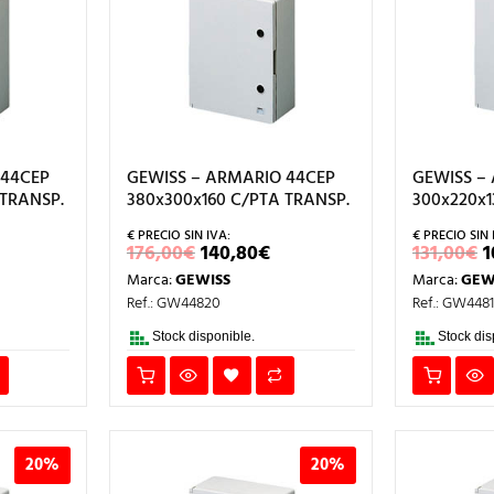
 44CEP
GEWISS – ARMARIO 44CEP
GEWISS –
 TRANSP.
380x300x160 C/PTA TRANSP.
300x220x1
L
EL
EL
E
176,00
€
140,80
€
131,00
€
1
RECIO
PRECIO
PRECIO
Marca:
GEWISS
Marca:
GEW
AL
CTUAL
ORIGINAL
ACTUAL
:
ERA:
ES:
E
Ref.: GW44820
Ref.: GW448
93,20€.
176,00€.
140,80€.
1
Stock disponible.
Stock dis
20%
20%