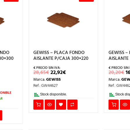
ONDO
GEWISS – PLACA FONDO
GEWISS –
80×300
AISLANTE P/CAJA 300×220
AISLANTE 
EL
EL
E
28,65
€
22,92
€
20,20
€
1
ECIO
PRECIO
PRECIO
P
Marca:
GEWISS
Marca:
GEW
L
TUAL
ORIGINAL
ACTUAL
O
ERA:
ES:
E
Ref.: GW44627
Ref.: GW446
08€.
28,65€.
22,92€.
2
ONIBLE
Stock disponible.
Stock dis
AR