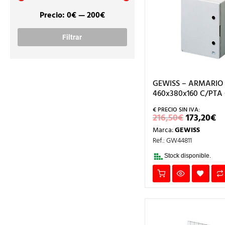
Precio:
0€
—
200€
Precio
Precio
mínimo
máximo
Filtrar
GEWISS – ARMARIO
460x380x160 C/PTA 
EL
E
216,50
€
173,20
€
PRECIO
P
Marca:
GEWISS
ORIGIN
A
ERA:
ES
Ref.: GW44811
216,50€.
17
Stock disponible.