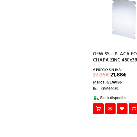
GEWISS – PLACA F
CHAPA ZINC 460x3
EL
EL
27,35
€
21,88
€
PRECIO
PRE
Marca:
GEWISS
ORIGINA
AC
ERA:
ES:
Ref.: GW44639
27,35€.
21,8
Stock disponible.