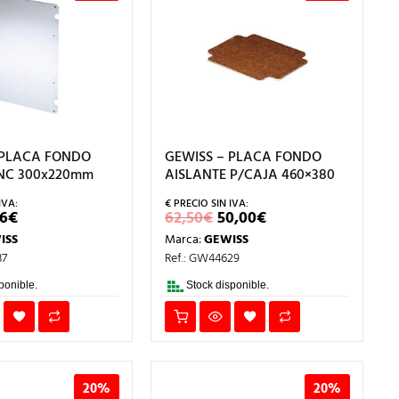
 PLACA FONDO
GEWISS – PLACA FONDO
NC 300x220mm
AISLANTE P/CAJA 460×380
EL
EL
EL
76
€
62,50
€
50,00
€
ECIO
PRECIO
PRECIO
PRECIO
ISS
Marca:
GEWISS
IGINAL
ACTUAL
ORIGINAL
ACTUAL
A:
ES:
ERA:
ES:
37
Ref.: GW44629
70€.
7,76€.
62,50€.
50,00€.
ponible.
Stock disponible.
20%
20%