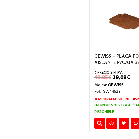
GEWISS – PLACA F
AISLANTE P/CAJA 3
EL
EL
48,85
€
39,08
€
PRECIO
PR
Marca:
GEWISS
ORIGINA
AC
ERA:
ES:
Ref.: GW44628
48,85€.
39,
TEMPORALMENTE NO DISP
EN BREVE VOLVERÁ A EST
DISPONIBLE