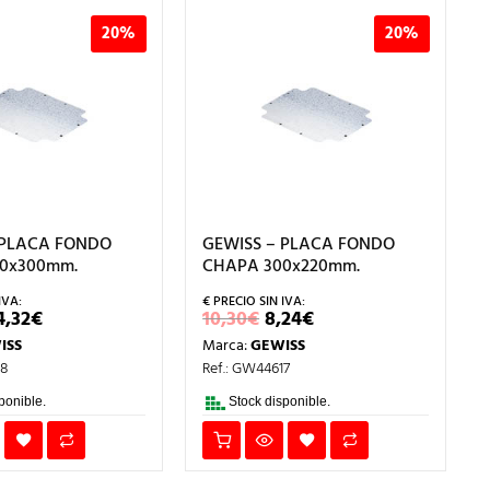
20%
20%
 PLACA FONDO
GEWISS – PLACA FONDO
0x300mm.
CHAPA 300x220mm.
L
EL
EL
EL
4,32
€
10,30
€
8,24
€
RECIO
PRECIO
PRECIO
PRECIO
ISS
Marca:
GEWISS
RIGINAL
ACTUAL
ORIGINAL
ACTUAL
RA:
ES:
ERA:
ES:
18
Ref.: GW44617
0,40€.
24,32€.
10,30€.
8,24€.
ponible.
Stock disponible.