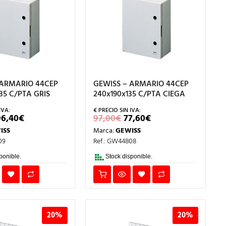
 ARMARIO 44CEP
GEWISS – ARMARIO 44CEP
35 C/PTA GRIS
240x190x135 C/PTA CIEGA
EL
EL
EL
EL
96,40
€
97,00
€
77,60
€
PRECIO
PRECIO
PRECIO
PRECIO
ISS
Marca:
GEWISS
ORIGINAL
ACTUAL
ORIGINAL
ACTUAL
ERA:
ES:
ERA:
ES:
09
Ref.: GW44808
120,50€.
96,40€.
97,00€.
77,60€.
ponible.
Stock disponible.
20%
20%