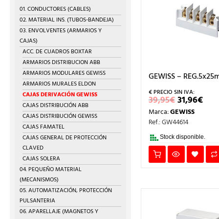
01. CONDUCTORES (CABLES)
02. MATERIAL INS. (TUBOS-BANDEJA)
03. ENVOLVENTES (ARMARIOS Y
CAJAS)
ACC. DE CUADROS BOXTAR
ARMARIOS DISTRIBUCION ABB
ARMARIOS MODULARES GEWISS
GEWISS – REG.5x25
ARMARIOS MURALES ELDON
CAJAS DERIVACIÓN GEWISS
EL
EL
39,95
€
31,96
€
PRECIO
PRE
CAJAS DISTRIBUCIÓN ABB
Marca:
GEWISS
ORIGINA
AC
CAJAS DISTRIBUCIÓN GEWISS
ERA:
ES:
Ref.: GW44614
CAJAS FAMATEL
39,95€.
31,
CAJAS GENERAL DE PROTECCIÓN
Stock disponible.
CLAVED
CAJAS SOLERA
04. PEQUEÑO MATERIAL
(MECANISMOS)
05. AUTOMATIZACIÓN, PROTECCIÓN
PULSANTERIA
06. APARELLAJE (MAGNETOS Y