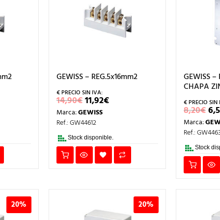
mm2
GEWISS – REG.5x16mm2
GEWISS –
CHAPA ZI
EL
EL
14,90
€
11,92
€
CIO
PRECIO
PRECIO
EL
8,20
€
6,
Marca:
GEWISS
L
TUAL
ORIGINAL
ACTUAL
PR
ERA:
ES:
Marca:
GEW
Ref.: GW44612
OR
96€.
14,90€.
11,92€.
ER
Ref.: GW446
8,
Stock disponible.
Stock dis
20%
20%