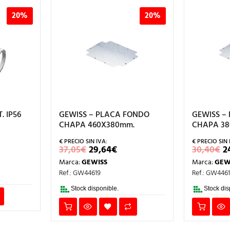
20%
20%
. IP56
GEWISS – PLACA FONDO
GEWISS –
CHAPA 460X380mm.
CHAPA 38
IO
EL
EL
E
37,05
€
29,64
€
30,40
€
2
UAL
PRECIO
PRECIO
P
Marca:
GEWISS
Marca:
GEW
ORIGINAL
ACTUAL
O
.
ERA:
ES:
E
Ref.: GW44619
Ref.: GW446
37,05€.
29,64€.
3
Stock disponible.
Stock dis