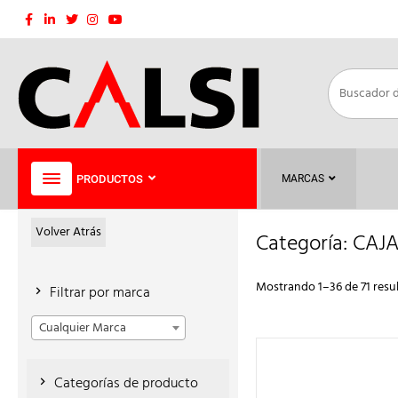
Saltar
al
contenido
PRODUCTOS
MARCAS
Volver Atrás
Categoría:
CAJA
Mostrando 1–36 de 71 resu
Filtrar por marca
Cualquier Marca
Categorías de producto