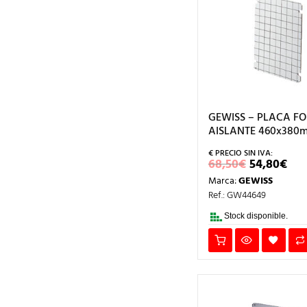
GEWISS – PLACA F
AISLANTE 460x380
EL
EL
68,50
€
54,80
€
PRECIO
PR
Marca:
GEWISS
ORIGINA
AC
ERA:
ES:
Ref.: GW44649
68,50€.
54,
Stock disponible.