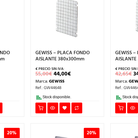
ONDO
GEWISS – PLACA FONDO
GEWISS –
mm
AISLANTE 380x300mm
AISLANTE
EL
EL
E
55,00
€
44,00
€
42,65
€
3
ECIO
PRECIO
PRECIO
P
Marca:
GEWISS
Marca:
GEW
L
TUAL
ORIGINAL
ACTUAL
O
ERA:
ES:
E
Ref.: GW44648
Ref.: GW446
80€.
55,00€.
44,00€.
4
Stock disponible.
Stock dis
20%
20%