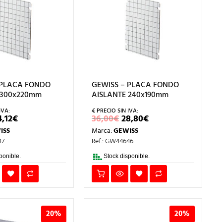
 PLACA FONDO
GEWISS – PLACA FONDO
 300x220mm
AISLANTE 240x190mm
L
EL
EL
EL
4,12
€
36,00
€
28,80
€
RECIO
PRECIO
PRECIO
PRECIO
ISS
Marca:
GEWISS
RIGINAL
ACTUAL
ORIGINAL
ACTUAL
RA:
ES:
ERA:
ES:
47
Ref.: GW44646
2,65€.
34,12€.
36,00€.
28,80€.
ponible.
Stock disponible.
20%
20%