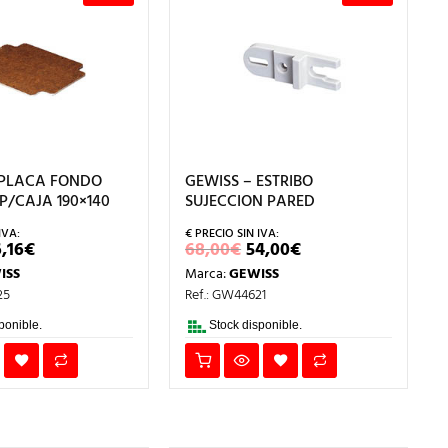
 PLACA FONDO
GEWISS – ESTRIBO
P/CAJA 190×140
SUJECCION PARED
L
EL
EL
EL
6,16
€
68,00
€
54,00
€
RECIO
PRECIO
PRECIO
PRECIO
ISS
Marca:
GEWISS
RIGINAL
ACTUAL
ORIGINAL
ACTUAL
RA:
ES:
ERA:
ES:
25
Ref.: GW44621
0,20€.
16,16€.
68,00€.
54,00€.
ponible.
Stock disponible.