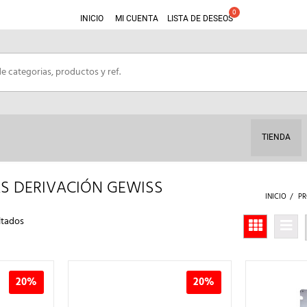
INICIO
MI CUENTA
LISTA DE DESEOS
TIENDA
S DERIVACIÓN GEWISS
INICIO
P
Ordenado
ltados
por
los
últimos
20%
20%