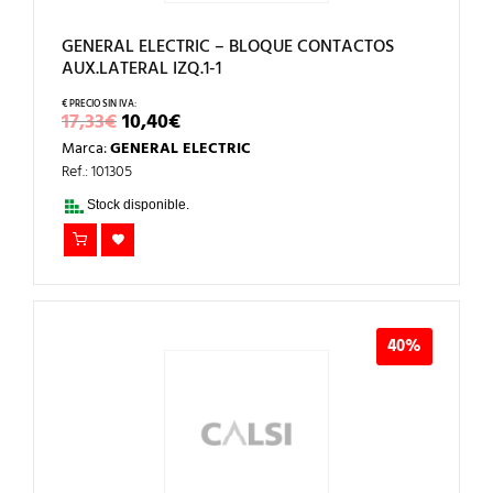
GENERAL ELECTRIC – BLOQUE CONTACTOS
AUX.LATERAL IZQ.1-1
EL
EL
17,33
€
10,40
€
PRECIO
PRECIO
Marca:
GENERAL ELECTRIC
ORIGINAL
ACTUAL
ERA:
ES:
Ref.: 101305
17,33€.
10,40€.
Stock disponible.
40%