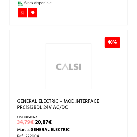
Stock disponible.
40%
GENERAL ELECTRIC – MOD.INTERFACE
PRC1S13BDL 24V AC/DC
EL
EL
34,79
€
20,87
€
PRECIO
PRECIO
Marca:
GENERAL ELECTRIC
ORIGINAL
ACTUAL
ERA:
ES:
Ref.: 222004