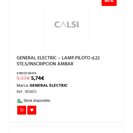
40%
GENERAL ELECTRIC – LAMP.PILOTO d.22
STE.S/INSCRIPCION AMBAR
EL
EL
9,57
€
5,74
€
PRECIO
PRECIO
Marca:
GENERAL ELECTRIC
ORIGINAL
ACTUAL
ERA:
ES:
Ref.: 185805
9,57€.
5,74€.
Stock disponible.