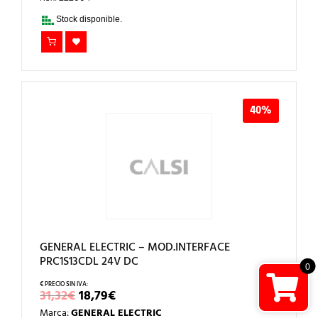
34,79€.
20,87€.
Stock disponible.
40%
GENERAL ELECTRIC – MOD.INTERFACE
PRC1S13CDL 24V DC
0
EL
EL
31,32
€
18,79
€
PRECIO
PRECIO
Marca:
GENERAL ELECTRIC