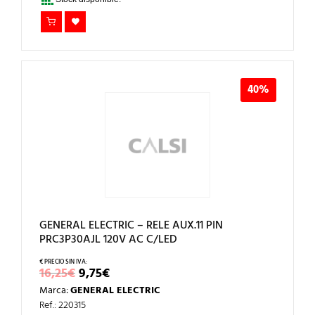
40%
GENERAL ELECTRIC – RELE AUX.11 PIN
PRC3P30AJL 120V AC C/LED
EL
EL
16,25
€
9,75
€
PRECIO
PRECIO
Marca:
GENERAL ELECTRIC
ORIGINAL
ACTUAL
ERA:
ES:
Ref.: 220315