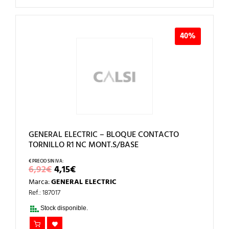
40%
GENERAL ELECTRIC – BLOQUE CONTACTO
TORNILLO R1 NC MONT.S/BASE
EL
EL
6,92
€
4,15
€
PRECIO
PRECIO
Marca:
GENERAL ELECTRIC
ORIGINAL
ACTUAL
ERA:
ES:
Ref.: 187017
6,92€.
4,15€.
Stock disponible.