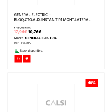
GENERAL ELECTRIC –
BLOQ.CTO.AUX.INSTAN.T1R1 MONT.LATERAL
EL
EL
17,94
€
10,76
€
PRECIO
PRECIO
Marca:
GENERAL ELECTRIC
ORIGINAL
ACTUAL
ERA:
ES:
Ref.: 104705
17,94€.
10,76€.
Stock disponible.
40%