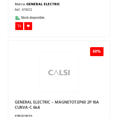
PRECIO
PRECIO
Marca:
GENERAL ELECTRIC
ORIGINAL
ACTUAL
ERA:
ES:
Ref.: 674012
64,57€.
25,83€.
Stock disponible.
60%
GENERAL ELECTRIC – MAGNETOT.EP60 2P 16A
CURVA-C 6kA