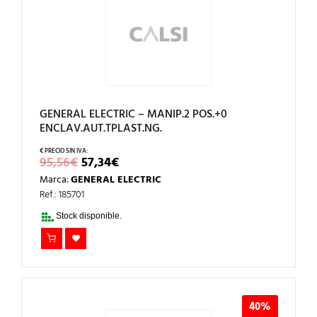
GENERAL ELECTRIC – MANIP.2 POS.+0
ENCLAV.AUT.TPLAST.NG.
EL
EL
95,56
€
57,34
€
PRECIO
PRECIO
Marca:
GENERAL ELECTRIC
ORIGINAL
ACTUAL
ERA:
ES:
Ref.: 185701
95,56€.
57,34€.
Stock disponible.
40%