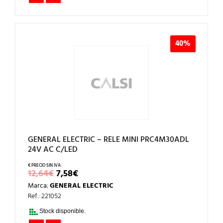
40%
GENERAL ELECTRIC – RELE MINI PRC4M30ADL
24V AC C/LED
EL
EL
12,64
€
7,58
€
PRECIO
PRECIO
Marca:
GENERAL ELECTRIC
ORIGINAL
ACTUAL
ERA:
ES:
Ref.: 221052
12,64€.
7,58€.
Stock disponible.