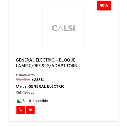
40%
GENERAL ELECTRIC – BLOQUE
LAMP.C/RESIST.S/ADAPT.TORN.
EL
EL
11,79
€
7,07
€
PRECIO
PRECIO
Marca:
GENERAL ELECTRIC
ORIGINAL
ACTUAL
ERA:
ES:
Ref.: 187023
11,79€.
7,07€.
Stock disponible.