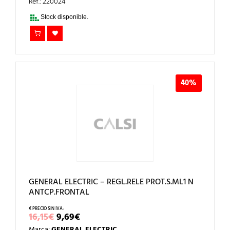
ERA:
ES:
Ref.: 220024
14,69€.
8,81€.
Stock disponible.
40%
GENERAL ELECTRIC – REGL.RELE PROT.S.ML1 N
ANTCP.FRONTAL
EL
EL
16,15
€
9,69
€
PRECIO
PRECIO
Marca:
GENERAL ELECTRIC