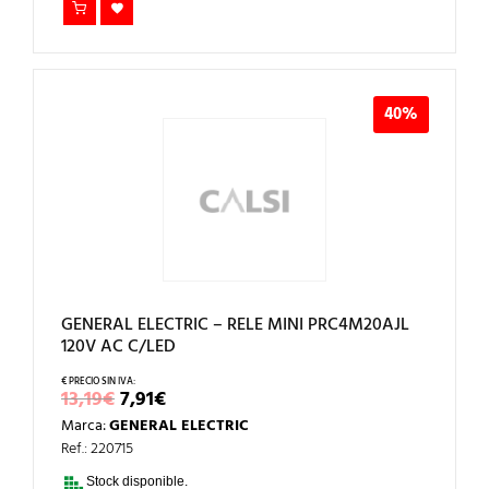
40%
GENERAL ELECTRIC – RELE MINI PRC4M20AJL
120V AC C/LED
EL
EL
13,19
€
7,91
€
PRECIO
PRECIO
Marca:
GENERAL ELECTRIC
ORIGINAL
ACTUAL
ERA:
ES:
Ref.: 220715
13,19€.
7,91€.
Stock disponible.