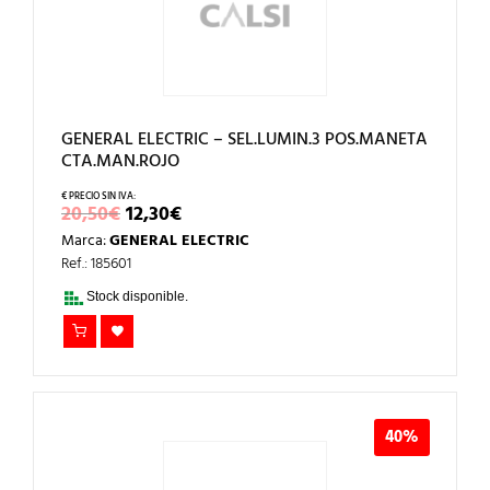
GENERAL ELECTRIC – SEL.LUMIN.3 POS.MANETA
CTA.MAN.ROJO
EL
EL
20,50
€
12,30
€
PRECIO
PRECIO
Marca:
GENERAL ELECTRIC
ORIGINAL
ACTUAL
ERA:
ES:
Ref.: 185601
20,50€.
12,30€.
Stock disponible.
40%