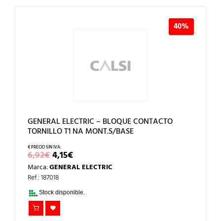
40%
GENERAL ELECTRIC – BLOQUE CONTACTO
TORNILLO T1 NA MONT.S/BASE
EL
EL
6,92
€
4,15
€
PRECIO
PRECIO
Marca:
GENERAL ELECTRIC
ORIGINAL
ACTUAL
ERA:
ES:
Ref.: 187018
6,92€.
4,15€.
Stock disponible.