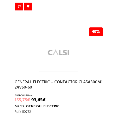
40%
GENERAL ELECTRIC – CONTACTOR CL45A300M1
24V50-60
EL
EL
155,75
€
93,45
€
PRECIO
PRECIO
Marca:
GENERAL ELECTRIC
ORIGINAL
ACTUAL
ERA:
ES:
Ref.: 110752
155,75€.
93,45€.