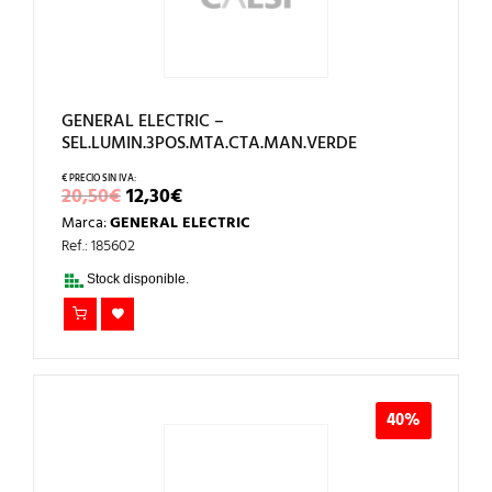
GENERAL ELECTRIC –
SEL.LUMIN.3POS.MTA.CTA.MAN.VERDE
EL
EL
20,50
€
12,30
€
PRECIO
PRECIO
Marca:
GENERAL ELECTRIC
ORIGINAL
ACTUAL
ERA:
ES:
Ref.: 185602
20,50€.
12,30€.
Stock disponible.
40%