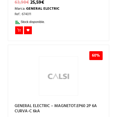
EL
EL
63,98
€
25,59
€
PRECIO
PRECIO
Marca:
GENERAL ELECTRIC
ORIGINAL
ACTUAL
ERA:
ES:
Ref.: 674011
63,98€.
25,59€.
Stock disponible.
60%
GENERAL ELECTRIC – MAGNETOT.EP60 2P 6A
CURVA-C 6kA