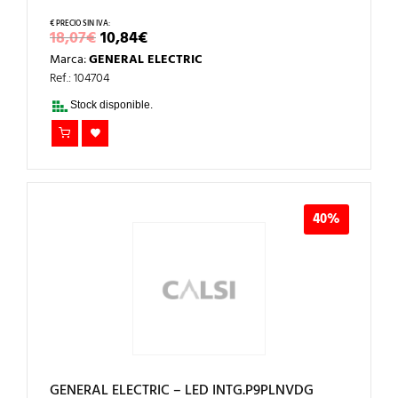
EL
EL
18,07
€
10,84
€
PRECIO
PRECIO
Marca:
GENERAL ELECTRIC
ORIGINAL
ACTUAL
ERA:
ES:
Ref.: 104704
18,07€.
10,84€.
Stock disponible.
40%
GENERAL ELECTRIC – LED INTG.P9PLNVDG