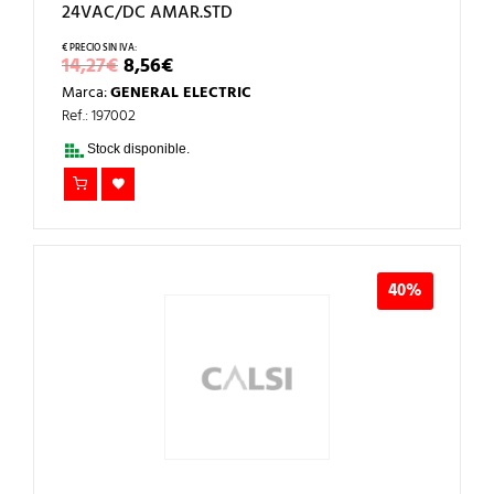
24VAC/DC AMAR.STD
EL
EL
14,27
€
8,56
€
PRECIO
PRECIO
Marca:
GENERAL ELECTRIC
ORIGINAL
ACTUAL
ERA:
ES:
Ref.: 197002
14,27€.
8,56€.
Stock disponible.
40%