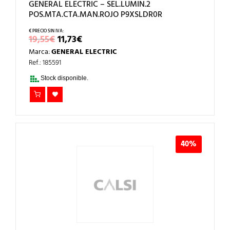
GENERAL ELECTRIC – SEL.LUMIN.2
POS.MTA.CTA.MAN.ROJO P9XSLDR0R
EL
EL
19,55
€
11,73
€
PRECIO
PRECIO
Marca:
GENERAL ELECTRIC
ORIGINAL
ACTUAL
ERA:
ES:
Ref.: 185591
19,55€.
11,73€.
Stock disponible.
40%