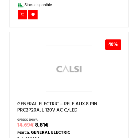
16,25€.
9,75€.
Stock disponible.
40%
GENERAL ELECTRIC – RELE AUX.8 PIN
PRC2P20AJL 120V AC C/LED
EL
EL
14,69
€
8,81
€
PRECIO
PRECIO
Marca:
GENERAL ELECTRIC
ORIGINAL
ACTUAL