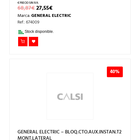
EL
EL
68,87
€
27,55
€
PRECIO
PRECIO
Marca:
GENERAL ELECTRIC
ORIGINAL
ACTUAL
ERA:
ES:
Ref.: 674009
68,87€.
27,55€.
Stock disponible.
40%
GENERAL ELECTRIC – BLOQ.CTO.AUX.INSTAN.T2
MONT.LATERAL