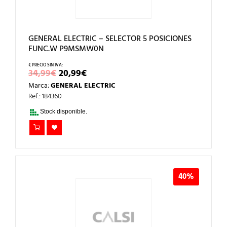
GENERAL ELECTRIC – SELECTOR 5 POSICIONES
FUNC.W P9MSMW0N
EL
EL
34,99
€
20,99
€
PRECIO
PRECIO
Marca:
GENERAL ELECTRIC
ORIGINAL
ACTUAL
ERA:
ES:
Ref.: 184360
34,99€.
20,99€.
Stock disponible.
40%