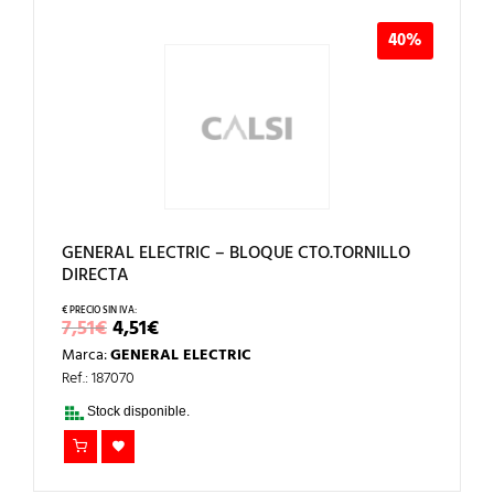
40%
GENERAL ELECTRIC – BLOQUE CTO.TORNILLO
DIRECTA
EL
EL
7,51
€
4,51
€
PRECIO
PRECIO
Marca:
GENERAL ELECTRIC
ORIGINAL
ACTUAL
ERA:
ES:
Ref.: 187070
7,51€.
4,51€.
Stock disponible.