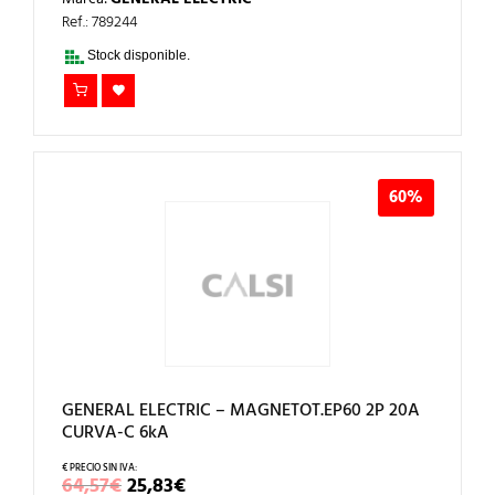
ORIGINAL
ACTUAL
ERA:
ES:
Ref.: 789244
16,15€.
9,69€.
Stock disponible.
60%
GENERAL ELECTRIC – MAGNETOT.EP60 2P 20A
CURVA-C 6kA
EL
EL
64,57
€
25,83
€