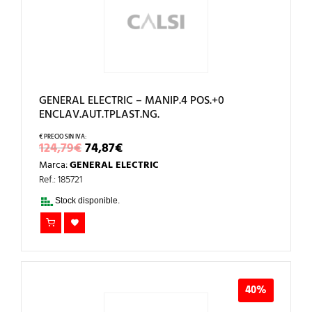
GENERAL ELECTRIC – MANIP.4 POS.+0
ENCLAV.AUT.TPLAST.NG.
EL
EL
124,79
€
74,87
€
PRECIO
PRECIO
Marca:
GENERAL ELECTRIC
ORIGINAL
ACTUAL
ERA:
ES:
Ref.: 185721
124,79€.
74,87€.
Stock disponible.
40%