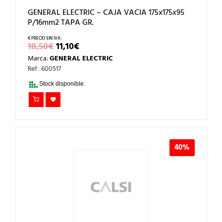
GENERAL ELECTRIC – CAJA VACIA 175x175x95
P/16mm2 TAPA GR.
EL
EL
18,50
€
11,10
€
PRECIO
PRECIO
Marca:
GENERAL ELECTRIC
ORIGINAL
ACTUAL
ERA:
ES:
Ref.: 600517
18,50€.
11,10€.
Stock disponible.
40%