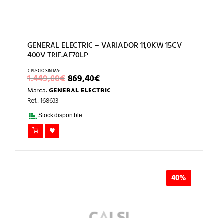
GENERAL ELECTRIC – VARIADOR 11,0KW 15CV
400V TRIF.AF70LP
EL
EL
1.449,00
€
869,40
€
PRECIO
PRECIO
Marca:
GENERAL ELECTRIC
ORIGINAL
ACTUAL
ERA:
ES:
Ref.: 168633
1.449,00€.
869,40€.
Stock disponible.
40%