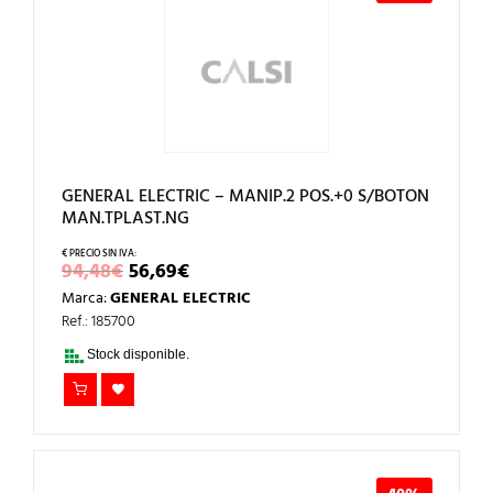
GENERAL ELECTRIC – MANIP.2 POS.+0 S/BOTON
MAN.TPLAST.NG
EL
EL
94,48
€
56,69
€
PRECIO
PRECIO
Marca:
GENERAL ELECTRIC
ORIGINAL
ACTUAL
ERA:
ES:
Ref.: 185700
94,48€.
56,69€.
Stock disponible.