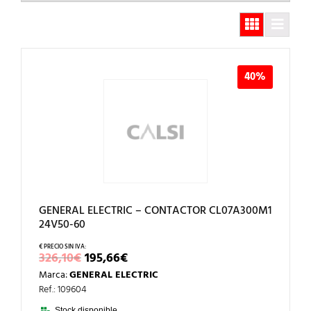
40%
GENERAL ELECTRIC – CONTACTOR CL07A300M1
24V50-60
EL
EL
326,10
€
195,66
€
PRECIO
PRECIO
Marca:
GENERAL ELECTRIC
ORIGINAL
ACTUAL
ERA:
ES:
Ref.: 109604
326,10€.
195,66€.
Stock disponible.