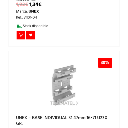
EL
EL
1,92
€
1,34
€
PRECIO
PRECIO
Marca:
UNEX
ORIGINAL
ACTUAL
ERA:
ES:
Ref.: 31101-04
1,92€.
1,34€.
Stock disponible.
30%
UNEX – BASE INDIVIDUAL 31 47mm 16×71 U23X
GR.