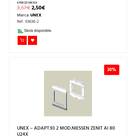
EL
EL
3,57
€
2,50
€
PRECIO
PRECIO
Marca:
UNEX
ORIGINAL
ACTUAL
ERA:
ES:
Ref.: 93636-2
3,57€.
2,50€.
Stock disponible.
30%
UNEX – ADAPT.93 2 MOD.NIESSEN ZENIT Al 80
U24X