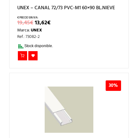
UNEX – CANAL 72/73 PVC-M1 60×90 BL.NIEVE
EL
EL
19,45
€
13,62
€
PRECIO
PRECIO
Marca:
UNEX
ORIGINAL
ACTUAL
ERA:
ES:
Ref.: 73082-2
19,45€.
13,62€.
Stock disponible.
30%