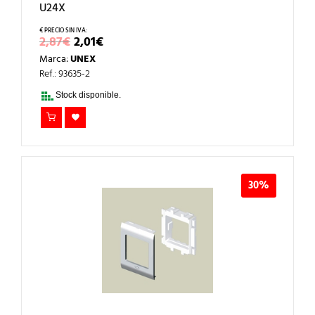
U24X
EL
EL
2,87
€
2,01
€
PRECIO
PRECIO
Marca:
UNEX
ORIGINAL
ACTUAL
ERA:
ES:
Ref.: 93635-2
2,87€.
2,01€.
Stock disponible.
30%