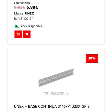
EL
EL
9,83
€
6,88
€
PRECIO
PRECIO
Marca:
UNEX
ORIGINAL
ACTUAL
ERA:
ES:
Ref.: 31100-04
9,83€.
6,88€.
Stock disponible.
30%
UNEX – BASE CONTINUA 31 16×71 U23X GRIS