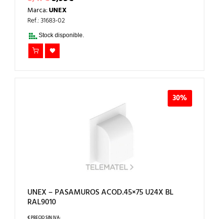
PRECIO
PRECIO
Marca:
UNEX
ORIGINAL
ACTUAL
ERA:
ES:
Ref.: 31683-02
8,47€.
5,93€.
Stock disponible.
30%
UNEX – PASAMUROS ACOD.45×75 U24X BL
RAL9010