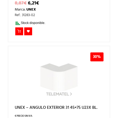
EL
EL
8,87
€
6,21
€
PRECIO
PRECIO
Marca:
UNEX
ORIGINAL
ACTUAL
ERA:
ES:
Ref.: 31283-02
8,87€.
6,21€.
Stock disponible.
30%
UNEX – ANGULO EXTERIOR 31 45×75 U23X BL.