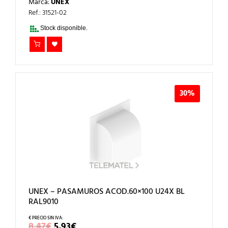
Marca:
UNEX
ORIGINAL
ACTUAL
ERA:
ES:
Ref.: 31521-02
4,02€.
2,81€.
Stock disponible.
30%
UNEX – PASAMUROS ACOD.60×100 U24X BL
RAL9010
EL
EL
8,47
€
5,93
€