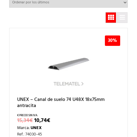
30%
UNEX – Canal de suelo 74 U48X 18x75mm
antracita
EL
EL
15,34
€
10,74
€
PRECIO
PRECIO
Marca:
UNEX
ORIGINAL
ACTUAL
ERA:
ES:
Ref.: 74030-45