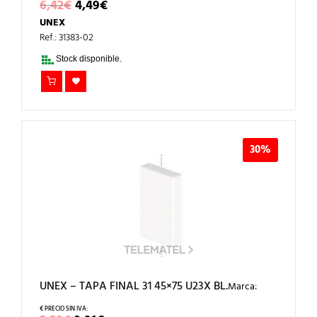
EL
EL
6,42
€
4,49
€
PRECIO
PRECIO
UNEX
ORIGINAL
ACTUAL
ERA:
ES:
Ref.: 31383-02
6,42€.
4,49€.
Stock disponible.
30%
UNEX – TAPA FINAL 31 45×75 U23X BL.
Marca: