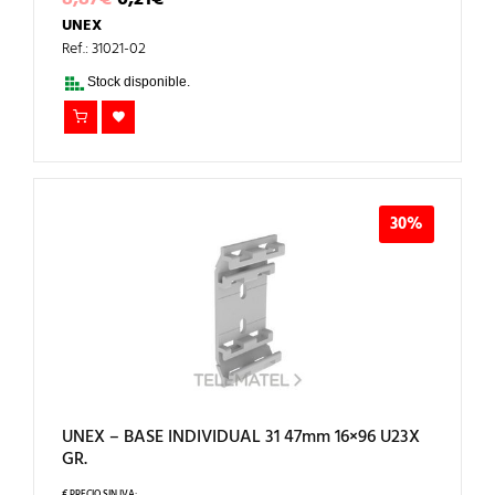
PRECIO
PRECIO
UNEX
ORIGINAL
ACTUAL
ERA:
ES:
Ref.: 31021-02
8,87€.
6,21€.
Stock disponible.
30%
UNEX – BASE INDIVIDUAL 31 47mm 16×96 U23X
GR.