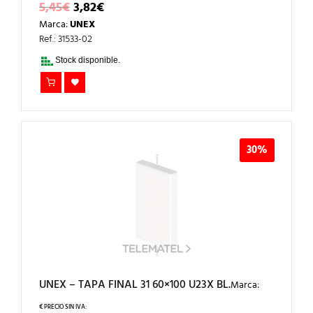
EL
EL
5,45
€
3,82
€
PRECIO
PRECIO
Marca:
UNEX
ORIGINAL
ACTUAL
ERA:
ES:
Ref.: 31533-02
5,45€.
3,82€.
Stock disponible.
30%
UNEX – TAPA FINAL 31 60×100 U23X BL.
Marca: