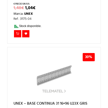
EL
EL
1,48
€
1,04
€
PRECIO
PRECIO
Marca:
UNEX
ORIGINAL
ACTUAL
ERA:
ES:
Ref.: 31175-04
1,48€.
1,04€.
Stock disponible.
30%
UNEX – BASE CONTINUA 31 16×96 U23X GRIS