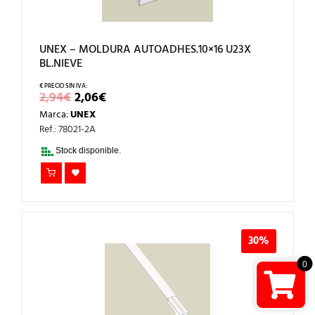
UNEX – MOLDURA AUTOADHES.10×16 U23X
BL.NIEVE
EL
EL
2,94
€
2,06
€
PRECIO
PRECIO
Marca:
UNEX
ORIGINAL
ACTUAL
ERA:
ES:
Ref.: 78021-2A
2,94€.
2,06€.
Stock disponible.
30%
0