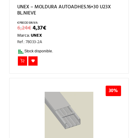
UNEX – MOLDURA AUTOADHES.16×30 U23X
BL.NIEVE
EL
EL
6,24
€
4,37
€
PRECIO
PRECIO
Marca:
UNEX
ORIGINAL
ACTUAL
ERA:
ES:
Ref.: 78033-2A
6,24€.
4,37€.
Stock disponible.
30%