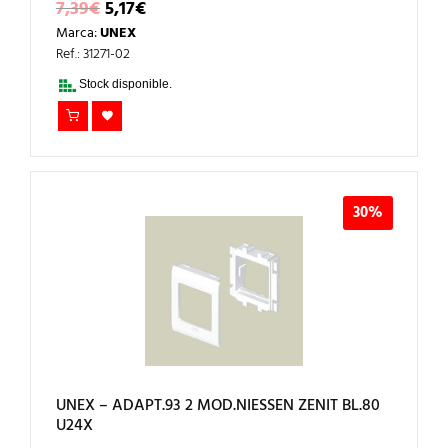
EL
EL
7,39
€
5,17
€
PRECIO
PRECIO
Marca:
UNEX
ORIGINAL
ACTUAL
ERA:
ES:
Ref.: 31271-02
7,39€.
5,17€.
Stock disponible.
30%
UNEX – ADAPT.93 2 MOD.NIESSEN ZENIT BL.80
U24X