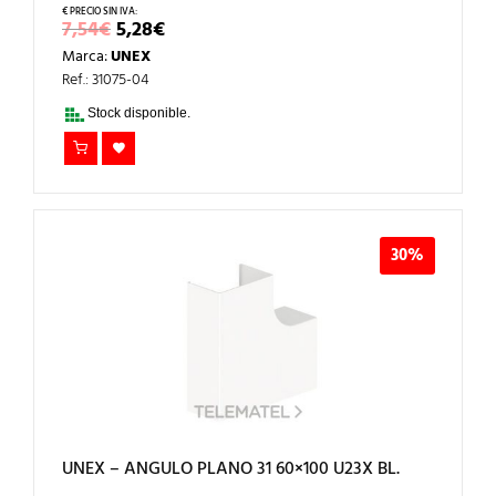
EL
EL
7,54
€
5,28
€
PRECIO
PRECIO
Marca:
UNEX
ORIGINAL
ACTUAL
ERA:
ES:
Ref.: 31075-04
7,54€.
5,28€.
Stock disponible.
30%
UNEX – ANGULO PLANO 31 60×100 U23X BL.