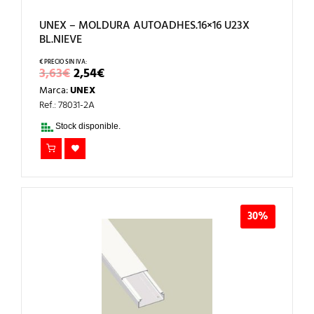
UNEX – MOLDURA AUTOADHES.16×16 U23X
BL.NIEVE
EL
EL
3,63
€
2,54
€
PRECIO
PRECIO
Marca:
UNEX
ORIGINAL
ACTUAL
ERA:
ES:
Ref.: 78031-2A
3,63€.
2,54€.
Stock disponible.
30%