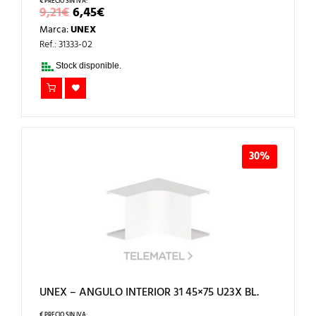
EL
EL
9,21
€
6,45
€
PRECIO
PRECIO
Marca:
UNEX
ORIGINAL
ACTUAL
ERA:
ES:
Ref.: 31333-02
9,21€.
6,45€.
Stock disponible.
30%
UNEX – ANGULO INTERIOR 31 45×75 U23X BL.