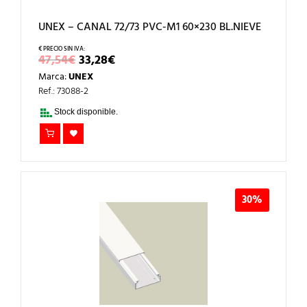
UNEX – CANAL 72/73 PVC-M1 60×230 BL.NIEVE
EL
EL
47,54
€
33,28
€
PRECIO
PRECIO
Marca:
UNEX
ORIGINAL
ACTUAL
ERA:
ES:
Ref.: 73088-2
47,54€.
33,28€.
Stock disponible.
30%