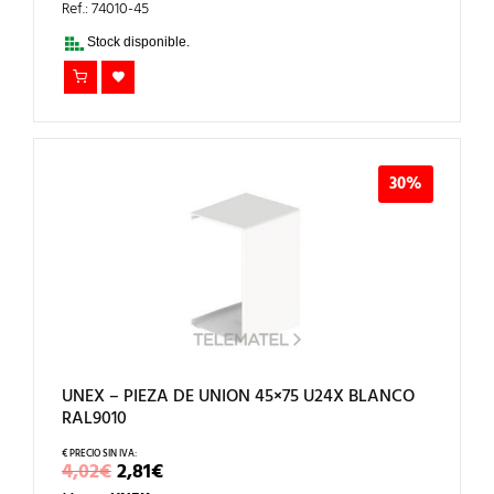
ERA:
ES:
Ref.: 74010-45
8,97€.
6,28€.
Stock disponible.
30%
UNEX – PIEZA DE UNION 45×75 U24X BLANCO
RAL9010
EL
EL
4,02
€
2,81
€
PRECIO
PRECIO