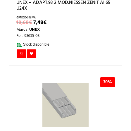
UNEX – ADAPT.93 2 MOD.NIESSEN ZENIT Al 65
U24X
EL
EL
10,68
€
7,48
€
PRECIO
PRECIO
Marca:
UNEX
ORIGINAL
ACTUAL
ERA:
ES:
Ref.: 93635-03
10,68€.
7,48€.
Stock disponible.
30%