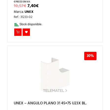
EL
EL
10,57
€
7,40
€
PRECIO
PRECIO
Marca:
UNEX
ORIGINAL
ACTUAL
ERA:
ES:
Ref.: 31233-02
10,57€.
7,40€.
Stock disponible.
30%
UNEX – ANGULO PLANO 31 45×75 U23X BL.