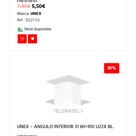
EL
EL
7,85
€
5,50
€
PRECIO
PRECIO
Marca:
UNEX
ORIGINAL
ACTUAL
ERA:
ES:
Ref.: 31221-02
7,85€.
5,50€.
Stock disponible.
30%
UNEX – ANGULO INTERIOR 31 60×100 U23X BL.