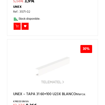
EL
EL
5,58
€
3,91
€
PRECIO
PRECIO
UNEX
ORIGINAL
ACTUAL
ERA:
ES:
Ref.: 31371-02
5,58€.
3,91€.
Stock disponible.
30%
UNEX – TAPA 31 60×100 U23X BLANCO
Marca: