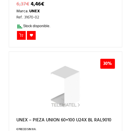
EL
EL
6,37
€
4,46
€
PRECIO
PRECIO
Marca:
UNEX
ORIGINAL
ACTUAL
ERA:
ES:
Ref.: 31670-02
6,37€.
4,46€.
Stock disponible.
30%
UNEX – PIEZA UNION 60×100 U24X BL RAL9010