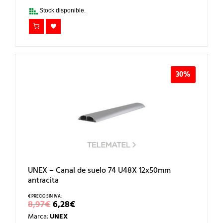
15,34€.
10,74€.
Stock disponible.
30%
UNEX – Canal de suelo 74 U48X 12x50mm
antracita
EL
EL
8,97
€
6,28
€
PRECIO
PRECIO
Marca:
UNEX
ORIGINAL
ACTUAL