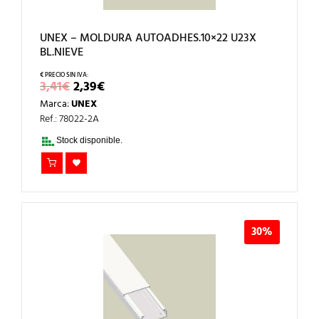
UNEX – MOLDURA AUTOADHES.10×22 U23X
BL.NIEVE
EL
EL
3,41
€
2,39
€
PRECIO
PRECIO
Marca:
UNEX
ORIGINAL
ACTUAL
ERA:
ES:
Ref.: 78022-2A
3,41€.
2,39€.
Stock disponible.
30%