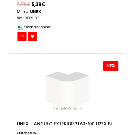
EL
EL
7,70
€
5,39
€
PRECIO
PRECIO
Marca:
UNEX
ORIGINAL
ACTUAL
ERA:
ES:
Ref.: 31321-02
7,70€.
5,39€.
Stock disponible.
30%
UNEX – ANGULO EXTERIOR 31 60×100 U23X BL.