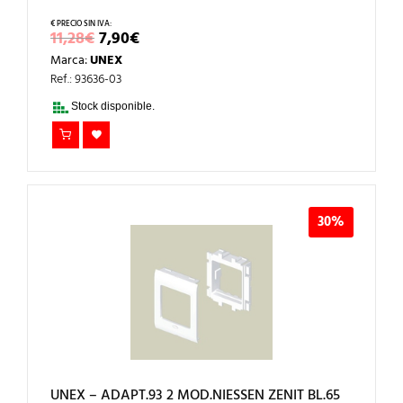
EL
EL
11,28
€
7,90
€
PRECIO
PRECIO
Marca:
UNEX
ORIGINAL
ACTUAL
ERA:
ES:
Ref.: 93636-03
11,28€.
7,90€.
Stock disponible.
30%
UNEX – ADAPT.93 2 MOD.NIESSEN ZENIT BL.65