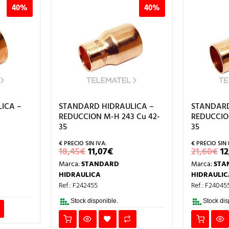
40%
40%
ICA –
STANDARD HIDRAULICA –
STANDARD
REDUCCION M-H 243 Cu 42-
REDUCCION
35
35
IO
EL
EL
E
18,45
€
11,07
€
21,60
€
12
AL
PRECIO
PRECIO
P
Marca:
STANDARD
Marca:
STA
ORIGINAL
ACTUAL
O
.
ERA:
ES:
E
HIDRAULICA
HIDRAULIC
18,45€.
11,07€.
2
Ref.: F242455
Ref.: F24045
Stock disponible.
Stock dis