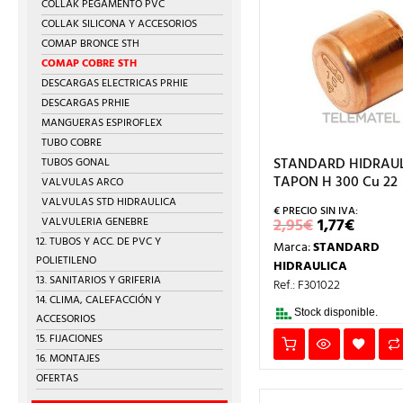
COLLAK PEGAMENTO PVC
COLLAK SILICONA Y ACCESORIOS
COMAP BRONCE STH
COMAP COBRE STH
DESCARGAS ELECTRICAS PRHIE
DESCARGAS PRHIE
MANGUERAS ESPIROFLEX
TUBO COBRE
STANDARD HIDRAUL
TUBOS GONAL
TAPON H 300 Cu 22
VALVULAS ARCO
VALVULAS STD HIDRAULICA
EL
EL
VALVULERIA GENEBRE
2,95
€
1,77
€
PRECIO
PREC
12. TUBOS Y ACC. DE PVC Y
Marca:
STANDARD
ORIGINAL
ACTU
POLIETILENO
ERA:
ES:
HIDRAULICA
2,95€.
1,77€.
13. SANITARIOS Y GRIFERIA
Ref.: F301022
14. CLIMA, CALEFACCIÓN Y
Stock disponible.
ACCESORIOS
15. FIJACIONES
16. MONTAJES
OFERTAS