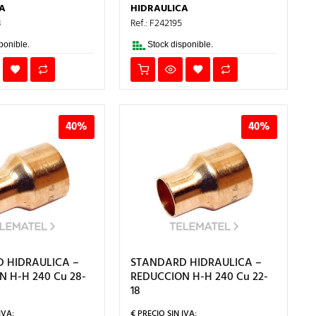
A:
ES:
ERA:
ES:
A
HIDRAULICA
3€.
1,10€.
0,98€.
0,59€.
8
Ref.: F242195
ponible.
Stock disponible.
40%
40%
 HIDRAULICA –
STANDARD HIDRAULICA –
 H-H 240 Cu 28-
REDUCCION H-H 240 Cu 22-
18