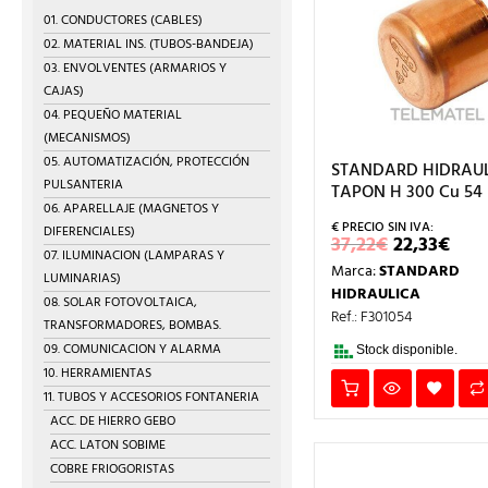
01. CONDUCTORES (CABLES)
02. MATERIAL INS. (TUBOS-BANDEJA)
03. ENVOLVENTES (ARMARIOS Y
CAJAS)
04. PEQUEÑO MATERIAL
(MECANISMOS)
05. AUTOMATIZACIÓN, PROTECCIÓN
STANDARD HIDRAUL
PULSANTERIA
TAPON H 300 Cu 54
06. APARELLAJE (MAGNETOS Y
DIFERENCIALES)
EL
EL
37,22
€
22,33
€
PRECIO
PRE
07. ILUMINACION (LAMPARAS Y
Marca:
STANDARD
ORIGINA
AC
LUMINARIAS)
ERA:
ES:
HIDRAULICA
08. SOLAR FOTOVOLTAICA,
37,22€.
22,3
Ref.: F301054
TRANSFORMADORES, BOMBAS.
09. COMUNICACION Y ALARMA
Stock disponible.
10. HERRAMIENTAS
11. TUBOS Y ACCESORIOS FONTANERIA
ACC. DE HIERRO GEBO
ACC. LATON SOBIME
COBRE FRIOGORISTAS