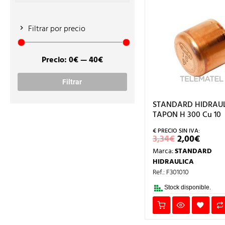
Filtrar por precio
Precio:
0€
—
40€
Precio
Precio
mínimo
máximo
Filtrar
STANDARD HIDRAUL
TAPON H 300 Cu 10
EL
EL
3,34
€
2,00
€
PRECIO
PREC
Marca:
STANDARD
ORIGINAL
ACTU
ERA:
ES:
HIDRAULICA
3,34€.
2,00€
Ref.: F301010
Stock disponible.