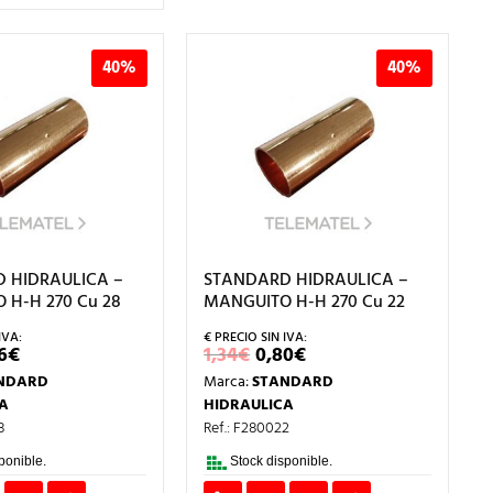
40%
40%
 HIDRAULICA –
STANDARD HIDRAULICA –
 H-H 270 Cu 28
MANGUITO H-H 270 Cu 22
EL
EL
EL
6
€
1,34
€
0,80
€
ECIO
PRECIO
PRECIO
PRECIO
NDARD
Marca:
STANDARD
IGINAL
ACTUAL
ORIGINAL
ACTUAL
A:
ES:
ERA:
ES:
A
HIDRAULICA
43€.
1,46€.
1,34€.
0,80€.
8
Ref.: F280022
ponible.
Stock disponible.