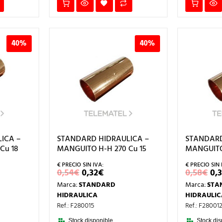
40%
40%
ICA –
STANDARD HIDRAULICA –
STANDARD
Cu 18
MANGUITO H-H 270 Cu 15
MANGUITO 
EL
EL
EL
0,54
€
0,32
€
0,58
€
0,
IO
PRECIO
PRECIO
PR
Marca:
STANDARD
Marca:
STA
UAL
ORIGINAL
ACTUAL
OR
ERA:
ES:
ER
HIDRAULICA
HIDRAULIC
.
0,54€.
0,32€.
0,
Ref.: F280015
Ref.: F28001
Stock disponible.
Stock dis