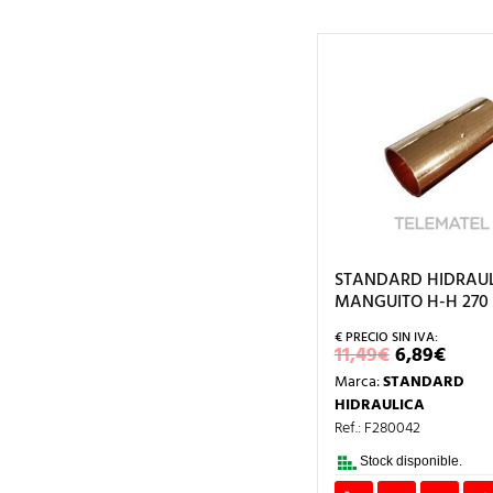
STANDARD HIDRAUL
MANGUITO H-H 270 
EL
EL
11,49
€
6,89
€
PRECIO
PRE
Marca:
STANDARD
ORIGINA
ACT
ERA:
ES:
HIDRAULICA
11,49€.
6,89
Ref.: F280042
Stock disponible.