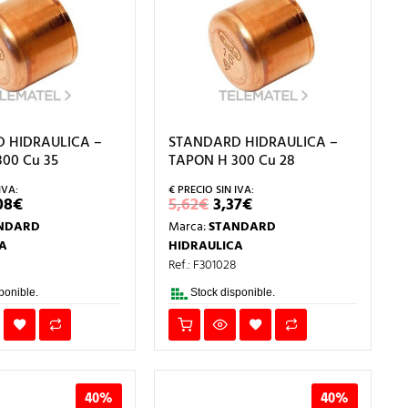
 HIDRAULICA –
STANDARD HIDRAULICA –
00 Cu 35
TAPON H 300 Cu 28
EL
EL
EL
08
€
5,62
€
3,37
€
RECIO
PRECIO
PRECIO
PRECIO
NDARD
Marca:
STANDARD
RIGINAL
ACTUAL
ORIGINAL
ACTUAL
A:
ES:
ERA:
ES:
A
HIDRAULICA
,13€.
9,08€.
5,62€.
3,37€.
Ref.: F301028
ponible.
Stock disponible.
40%
40%