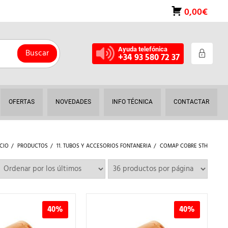
0,00€
Ayuda telefónica
Buscar
+34 93 580 72 37
OFERTAS
NOVEDADES
INFO TÉCNICA
CONTACTAR
ICIO
PRODUCTOS
11. TUBOS Y ACCESORIOS FONTANERIA
COMAP COBRE STH
40%
40%