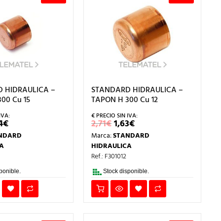
 HIDRAULICA –
STANDARD HIDRAULICA –
00 Cu 15
TAPON H 300 Cu 12
EL
EL
EL
4
€
2,71
€
1,63
€
ECIO
PRECIO
PRECIO
PRECIO
NDARD
Marca:
STANDARD
IGINAL
ACTUAL
ORIGINAL
ACTUAL
A:
ES:
ERA:
ES:
A
HIDRAULICA
1€.
0,84€.
2,71€.
1,63€.
Ref.: F301012
ponible.
Stock disponible.