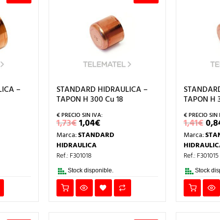
ICA –
STANDARD HIDRAULICA –
STANDARD
TAPON H 300 Cu 18
TAPON H 3
EL
EL
EL
1,73
€
1,04
€
1,41
€
0,8
IO
PRECIO
PRECIO
PR
Marca:
STANDARD
Marca:
STA
AL
ORIGINAL
ACTUAL
OR
ERA:
ES:
ER
HIDRAULICA
HIDRAULIC
1,73€.
1,04€.
1,4
Ref.: F301018
Ref.: F301015
Stock disponible.
Stock dis