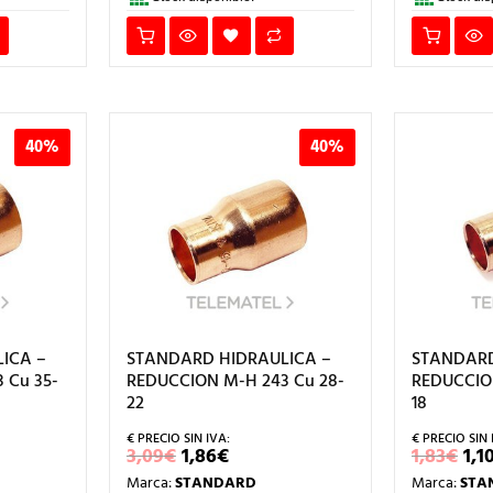
40%
40%
ICA –
STANDARD HIDRAULICA –
STANDARD
 Cu 35-
REDUCCION M-H 243 Cu 28-
REDUCCION
22
18
EL
EL
EL
3,09
€
1,86
€
1,83
€
1,1
IO
PRECIO
PRECIO
PR
Marca:
STANDARD
Marca:
STA
L
UAL
ORIGINAL
ACTUAL
OR