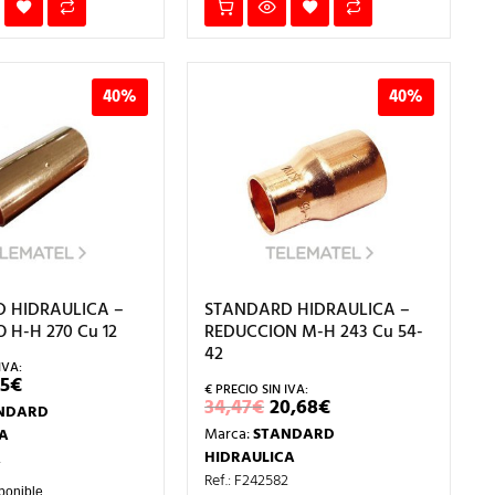
40%
40%
 HIDRAULICA –
STANDARD HIDRAULICA –
H-H 270 Cu 12
REDUCCION M-H 243 Cu 54-
42
EL
35
€
ECIO
PRECIO
EL
EL
34,47
€
20,68
€
NDARD
IGINAL
ACTUAL
PRECIO
PRECIO
A:
ES:
Marca:
STANDARD
A
ORIGINAL
ACTUAL
58€.
0,35€.
ERA:
ES:
HIDRAULICA
2
34,47€.
20,68€.
Ref.: F242582
ponible.