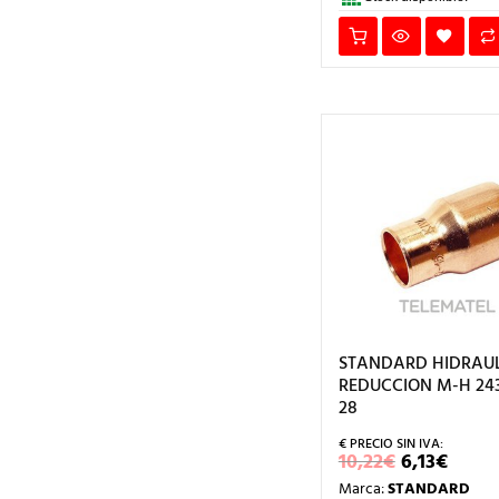
STANDARD HIDRAUL
REDUCCION M-H 243
28
EL
EL
10,22
€
6,13
€
PRECIO
PREC
Marca:
STANDARD
ORIGINA
ACT