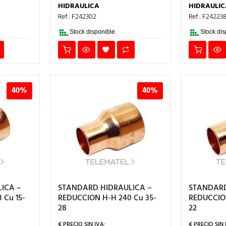
ERA:
ES:
ER
HIDRAULICA
HIDRAULIC
.
3,09€.
1,86€.
1,8
Ref.: F242302
Ref.: F24223
Stock disponible.
Stock dis
40%
40%
ICA –
STANDARD HIDRAULICA –
STANDARD
 Cu 15-
REDUCCION H-H 240 Cu 35-
REDUCCION
28
22