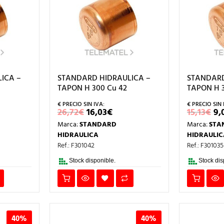
ICA –
STANDARD HIDRAULICA –
STANDARD
TAPON H 300 Cu 42
TAPON H 3
EL
EL
EL
26,72
€
16,03
€
15,13
€
9,
CIO
PRECIO
PRECIO
P
Marca:
STANDARD
Marca:
STA
L
TUAL
ORIGINAL
ACTUAL
O
ERA:
ES:
ER
HIDRAULICA
HIDRAULIC
3€.
26,72€.
16,03€.
15
Ref.: F301042
Ref.: F301035
Stock disponible.
Stock dis
40%
40%