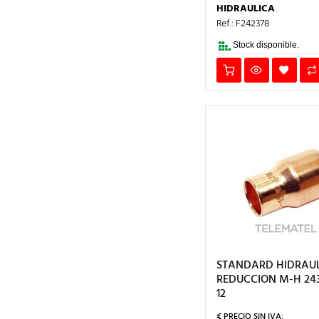
ERA:
ES:
HIDRAULICA
10,22€.
6,13€
Ref.: F242378
Stock disponible.
STANDARD HIDRAUL
REDUCCION M-H 243
12