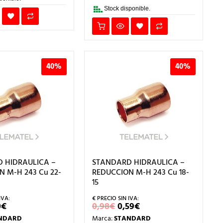
Stock disponible.
40%
40%
 HIDRAULICA –
STANDARD HIDRAULICA –
 M-H 243 Cu 22-
REDUCCION M-H 243 Cu 18-
15
EL
EL
EL
0
€
0,98
€
0,59
€
ECIO
PRECIO
PRECIO
PRECIO
NDARD
Marca:
STANDARD
IGINAL
ACTUAL
ORIGINAL
ACTUAL