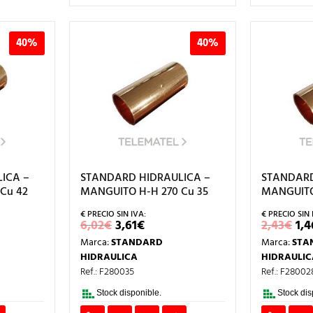
40%
40%
ICA –
STANDARD HIDRAULICA –
STANDARD
Cu 42
MANGUITO H-H 270 Cu 35
MANGUITO
EL
EL
EL
6,02
€
3,61
€
2,43
€
1,4
CIO
PRECIO
PRECIO
PR
Marca:
STANDARD
Marca:
STA
L
UAL
ORIGINAL
ACTUAL
OR
ERA:
ES:
ER
HIDRAULICA
HIDRAULIC
€.
6,02€.
3,61€.
2,
Ref.: F280035
Ref.: F28002
Stock disponible.
Stock dis