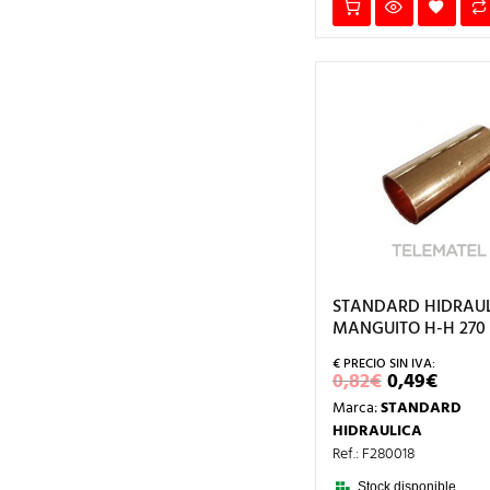
STANDARD HIDRAUL
MANGUITO H-H 270 
EL
EL
0,82
€
0,49
€
PRECIO
PREC
Marca:
STANDARD
ORIGINAL
ACT
ERA:
ES:
HIDRAULICA
0,82€.
0,49€
Ref.: F280018
Stock disponible.