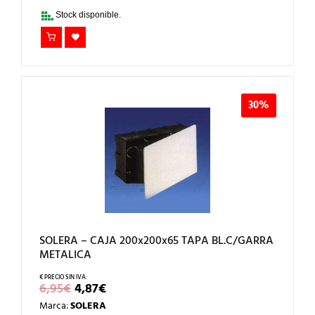
4,45€.
3,12€.
Stock disponible.
30%
SOLERA – CAJA 200x200x65 TAPA BL.C/GARRA
METALICA
EL
EL
6,95
€
4,87
€
PRECIO
PRECIO
Marca:
SOLERA
ORIGINAL
ACTUAL