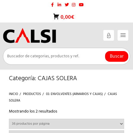
Saltar
al
contenido
0,00€
Buscar
Categoría:
CAJAS SOLERA
INICIO
PRODUCTOS
03. ENVOLVENTES (ARMARIOS Y CAJAS)
CAJAS
SOLERA
Ordenado
Mostrando los 2 resultados
por
los
últimos