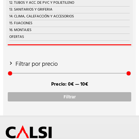
12. TUBOS Y ACC. DE PVC Y POLIETILENO
13. SANITARIOS Y GRIFERIA
14. CLIMA, CALEFACCIÓN Y ACCESORIOS
15. FIJACIONES
16. MONTAJES
OFERTAS
Filtrar por precio
Precio:
0€
—
10€
Prec
Prec
míni
máx
Filtrar