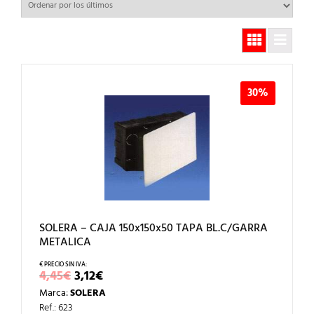
30%
SOLERA – CAJA 150x150x50 TAPA BL.C/GARRA
METALICA
EL
EL
4,45
€
3,12
€
PRECIO
PRECIO
Marca:
SOLERA
ORIGINAL
ACTUAL
ERA:
ES:
Ref.: 623