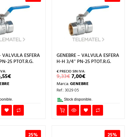
– VALVULA ESFERA
GENEBRE – VALVULA ESFERA
 PN-25 PTOT.R.G.
H-H 3/4″ PN-25 PTOT.R.G.
L
EL
EL
EL
6,55
€
9,33
€
7,00
€
RECIO
PRECIO
PRECIO
PRECIO
EBRE
Marca:
GENEBRE
RIGINAL
ACTUAL
ORIGINAL
ACTUAL
RA:
ES:
ERA:
ES:
Ref.: 3029 05
2,06€.
16,55€.
9,33€.
7,00€.
ponible.
Stock disponible.
25%
25%