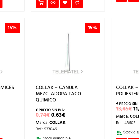
15%
15%
AMICES
COLLAK – CANULA
COLLAK –
MEZCLADORA TACO
POLIESTER
QUIMICO
E
13,45
€
11
IO
P
EL
EL
0,74
€
0,63
€
Marca:
COL
AL
O
PRECIO
PRECIO
E
Marca:
COLLAK
Ref.: 48603
ORIGINAL
ACTUAL
.
13
ERA:
ES:
Ref.: 933046
0,74€.
0,63€.
Stock dis
Stock disponible.