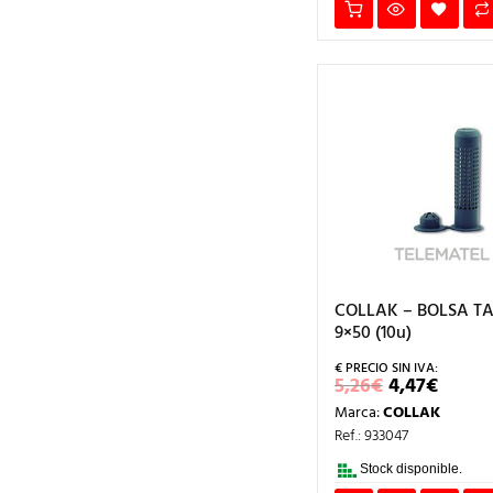
COLLAK – BOLSA T
9×50 (10u)
EL
EL
5,26
€
4,47
€
PRECIO
PREC
Marca:
COLLAK
ORIGINAL
ACTU
ERA:
ES:
Ref.: 933047
5,26€.
4,47€
Stock disponible.