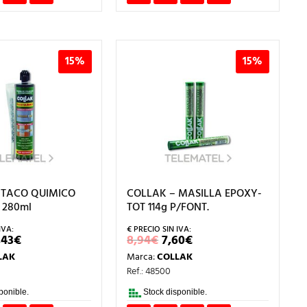
15%
15%
 TACO QUIMICO
COLLAK – MASILLA EPOXY-
 280ml
TOT 114g P/FONT.
L
EL
EL
EL
,43
€
8,94
€
7,60
€
RECIO
PRECIO
PRECIO
PRECIO
LAK
Marca:
COLLAK
RIGINAL
ACTUAL
ORIGINAL
ACTUAL
RA:
ES:
ERA:
ES:
Ref.: 48500
,45€.
11,43€.
8,94€.
7,60€.
ponible.
Stock disponible.