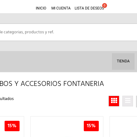
INICIO
MI CUENTA
LISTA DE DESEOS
TIENDA
TUBOS Y ACCESORIOS FONTANERIA
Ordenado
ultados
por
los
últimos
15%
15%