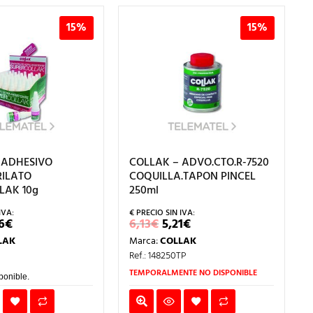
15%
15%
 ADHESIVO
COLLAK – ADVO.CTO.R-7520
ILATO
COQUILLA.TAPON PINCEL
LAK 10g
250ml
EL
EL
EL
6
€
6,13
€
5,21
€
ECIO
PRECIO
PRECIO
PRECIO
LAK
Marca:
COLLAK
IGINAL
ACTUAL
ORIGINAL
ACTUAL
A:
ES:
ERA:
ES:
Ref.: 148250TP
9€.
3,56€.
6,13€.
5,21€.
TEMPORALMENTE NO DISPONIBLE
ponible.