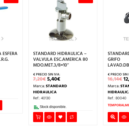
A ESFERA
STANDARD HIDRAULICA –
STANDARD
.R.G.
VALVULA ESC.AMERICA 80
GRIFO
MDO.MET.3/8×10″
LAVAD.DBL
IO
EL
EL
E
7,20
€
5,40
€
16,14
€
12
AL
PRECIO
PRECIO
P
Marca:
STANDARD
Marca:
STA
ORIGINAL
ACTUAL
O
.
ERA:
ES:
E
HIDRAULICA
HIDRAULIC
7,20€.
5,40€.
16
Ref.: 40130
Ref.: 80040
TEMPORALME
Stock disponible.