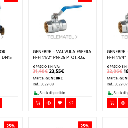
DOR
GENEBRE – VALVULA ESFERA
GENEBRE 
″ DN15
H-H 1.1/2″ PN-25 PTOT.R.G.
H-H 1.1/4″
EL
EL
E
31,40
€
23,55
€
22,06
€
1
CIO
PRECIO
PRECIO
P
Marca:
GENEBRE
Marca:
GEN
L
TUAL
ORIGINAL
ACTUAL
O
ERA:
ES:
E
Ref.: 3029 08
Ref.: 3029 07
4€.
31,40€.
23,55€.
2
Stock disponible.
Stock dis
25%
25%