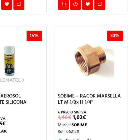
15%
30%
 AEROSOL
SOBIME – RACOR MARSELLA
TE SILICONA
LT M 1/8x H 1/4″
EL
EL
1,46
€
1,02
€
PRECIO
PRECIO
EL
5
€
Marca:
SOBIME
ORIGINAL
ACTUAL
ECIO
PRECIO
ERA:
ES:
LAK
Ref.: 0621211
IGINAL
ACTUAL
1,46€.
1,02€.
A:
ES: