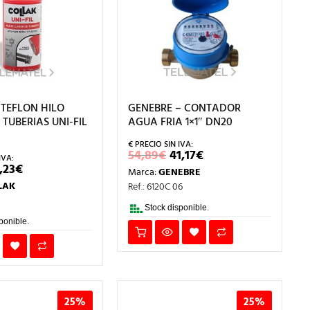
 TEFLON HILO
GENEBRE – CONTADOR
TUBERIAS UNI-FIL
AGUA FRIA 1×1″ DN20
EL
EL
54,89
€
41,17
€
PRECIO
PRECIO
L
EL
,23
€
Marca:
GENEBRE
ORIGINAL
ACTUAL
RECIO
PRECIO
ERA:
ES:
LAK
Ref.: 6120C 06
RIGINAL
ACTUAL
54,89€.
41,17€.
RA:
ES:
4,39€.
12,23€.
Stock disponible.
ponible.
25%
25%