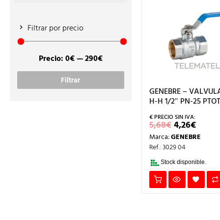
Filtrar por precio
Precio:
0€
—
290€
Precio
Precio
mínimo
máximo
Filtrar
GENEBRE – VALVUL
H-H 1/2″ PN-25 PTOT
EL
EL
5,68
€
4,26
€
PRECIO
PREC
Marca:
GENEBRE
ORIGINAL
ACTU
ERA:
ES:
Ref.: 3029 04
5,68€.
4,26€
Stock disponible.