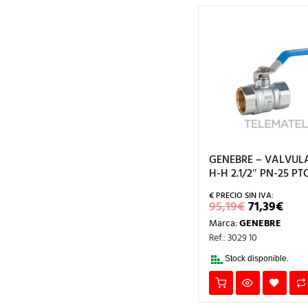
GENEBRE – VALVUL
H-H 2.1/2″ PN-25 PTO
EL
EL
95,19
€
71,39
€
PRECIO
PRE
Marca:
GENEBRE
ORIGINA
ACT
ERA:
ES:
Ref.: 3029 10
95,19€.
71,3
Stock disponible.