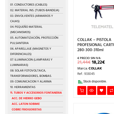
01. CONDUCTORES (CABLES)
02. MATERIAL INS. (TUBOS-BANDEJA)
03. ENVOLVENTES (ARMARIOS Y
CAJAS)
04. PEQUEÑO MATERIAL
(MECANISMOS)
05. AUTOMATIZACIÓN, PROTECCIÓN
COLLAK – PISTOLA
PULSANTERIA
PROFESIONAL CAR
06. APARELLAJE (MAGNETOS Y
280-300-310ml
DIFERENCIALES)
07. ILUMINACION (LAMPARAS Y
EL
EL
21,44
€
18,22
€
PRECIO
PRE
LUMINARIAS)
Marca:
COLLAK
ORIGINA
ACT
08. SOLAR FOTOVOLTAICA,
ERA:
ES:
Ref.: 933045
TRANSFORMADORES, BOMBAS.
21,44€.
18,2
09. COMUNICACION Y ALARMA
Stock disponible.
10. HERRAMIENTAS
11. TUBOS Y ACCESORIOS FONTANERIA
ACC. DE HIERRO GEBO
ACC. LATON SOBIME
COBRE FRIOGORISTAS