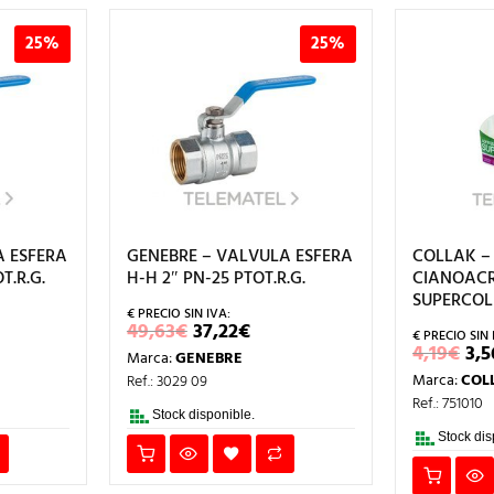
25%
25%
A ESFERA
GENEBRE – VALVULA ESFERA
COLLAK –
T.R.G.
H-H 2″ PN-25 PTOT.R.G.
CIANOACR
SUPERCOL
EL
EL
49,63
€
37,22
€
CIO
PRECIO
PRECIO
EL
4,19
€
3,5
Marca:
GENEBRE
L
UAL
ORIGINAL
ACTUAL
PR
ERA:
ES:
Marca:
COL
Ref.: 3029 09
OR
9€.
49,63€.
37,22€.
ER
Ref.: 751010
4,1
Stock disponible.
Stock dis