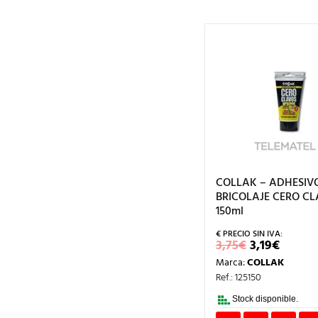
COLLAK – ADHESIV
BRICOLAJE CERO C
150ml
EL
EL
3,75
€
3,19
€
PRECIO
PREC
Marca:
COLLAK
ORIGINAL
ACTU
ERA:
ES:
Ref.: 125150
3,75€.
3,19€.
Stock disponible.