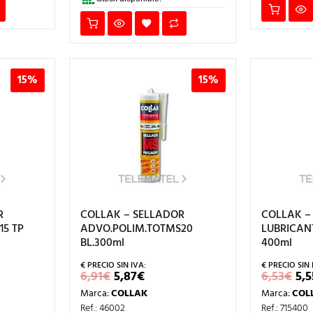
15%
15%
R
COLLAK – SELLADOR
COLLAK –
5 TP
ADVO.POLIM.TOTMS20
LUBRICAN
BL.300ml
400ml
EL
EL
EL
6,91
€
5,87
€
6,53
€
5,5
IO
PRECIO
PRECIO
PR
Marca:
COLLAK
Marca:
COL
AL
ORIGINAL
ACTUAL
OR
ERA:
ES:
ER
Ref.: 46002
Ref.: 715400