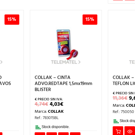
15%
15%
O
COLLAK – CINTA
COLLAK –
LAVOS
ADVO.REDTAPE 1,5mx19mm
TEFLON LI
BLISTER
E
11,36
€
9,
P
EL
EL
4,74
€
4,03
€
Marca:
COL
O
IO
PRECIO
PRECIO
E
Marca:
COLLAK
Ref.: 750050
AL
ORIGINAL
ACTUAL
11
ERA:
ES:
Ref.: 783015BL
4,74€.
4,03€.
Stock dis
Stock disponible.