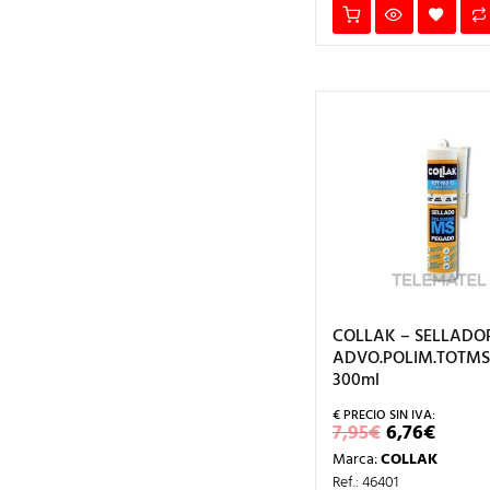
COLLAK – SELLADO
ADVO.POLIM.TOTMS1
300ml
EL
EL
7,95
€
6,76
€
PRECIO
PREC
Marca:
COLLAK
ORIGINAL
ACTU
ERA:
ES:
Ref.: 46401