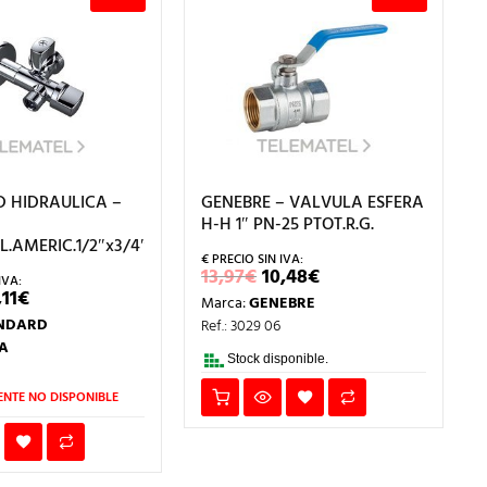
 HIDRAULICA –
GENEBRE – VALVULA ESFERA
H-H 1″ PN-25 PTOT.R.G.
.AMERIC.1/2″x3/4″x3/8″
EL
EL
13,97
€
10,48
€
PRECIO
PRECIO
L
EL
,11
€
Marca:
GENEBRE
ORIGINAL
ACTUAL
RECIO
PRECIO
ERA:
ES:
NDARD
Ref.: 3029 06
RIGINAL
ACTUAL
13,97€.
10,48€.
RA:
ES:
A
,14€.
12,11€.
Stock disponible.
NTE NO DISPONIBLE