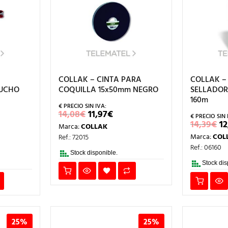
COLLAK – CINTA PARA
COLLAK –
TUCHO
COQUILLA 15x50mm NEGRO
SELLADOR 
160m
EL
EL
14,08
€
11,97
€
PRECIO
PRECIO
E
14,39
€
12
Marca:
COLLAK
ORIGINAL
ACTUAL
CIO
P
ERA:
ES:
Marca:
COL
Ref.: 72015
L
UAL
O
14,08€.
11,97€.
E
Ref.: 06160
2€.
1
Stock disponible.
Stock dis
25%
25%