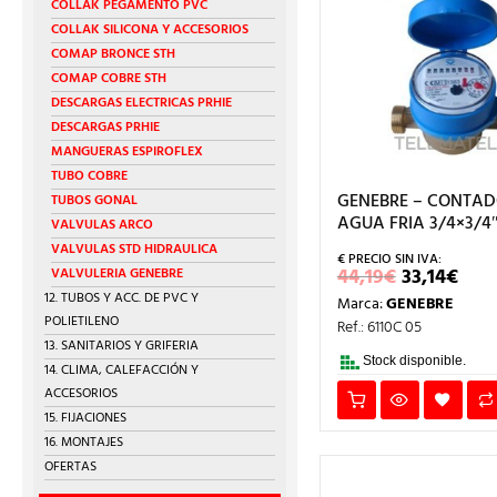
COLLAK PEGAMENTO PVC
COLLAK SILICONA Y ACCESORIOS
COMAP BRONCE STH
COMAP COBRE STH
DESCARGAS ELECTRICAS PRHIE
DESCARGAS PRHIE
MANGUERAS ESPIROFLEX
TUBO COBRE
GENEBRE – CONTA
TUBOS GONAL
AGUA FRIA 3/4×3/4
VALVULAS ARCO
VALVULAS STD HIDRAULICA
EL
EL
44,19
€
33,14
€
VALVULERIA GENEBRE
PRECIO
PRE
12. TUBOS Y ACC. DE PVC Y
Marca:
GENEBRE
ORIGINA
AC
POLIETILENO
ERA:
ES:
Ref.: 6110C 05
44,19€.
33,1
13. SANITARIOS Y GRIFERIA
Stock disponible.
14. CLIMA, CALEFACCIÓN Y
ACCESORIOS
15. FIJACIONES
16. MONTAJES
OFERTAS