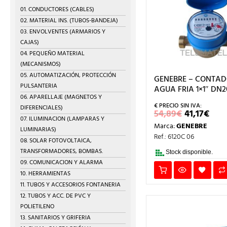
01. CONDUCTORES (CABLES)
02. MATERIAL INS. (TUBOS-BANDEJA)
03. ENVOLVENTES (ARMARIOS Y
CAJAS)
04. PEQUEÑO MATERIAL
(MECANISMOS)
05. AUTOMATIZACIÓN, PROTECCIÓN
GENEBRE – CONTA
PULSANTERIA
AGUA FRIA 1×1″ DN2
06. APARELLAJE (MAGNETOS Y
DIFERENCIALES)
EL
EL
54,89
€
41,17
€
PRECIO
PRE
07. ILUMINACION (LAMPARAS Y
Marca:
GENEBRE
ORIGINA
AC
LUMINARIAS)
ERA:
ES:
Ref.: 6120C 06
08. SOLAR FOTOVOLTAICA,
54,89€.
41,1
TRANSFORMADORES, BOMBAS.
Stock disponible.
09. COMUNICACION Y ALARMA
10. HERRAMIENTAS
11. TUBOS Y ACCESORIOS FONTANERIA
12. TUBOS Y ACC. DE PVC Y
POLIETILENO
13. SANITARIOS Y GRIFERIA