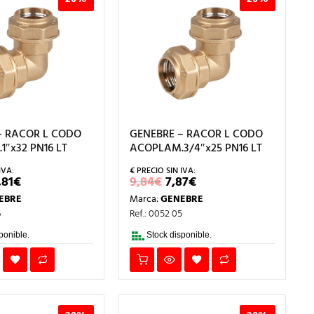
– RACOR L CODO
GENEBRE – RACOR L CODO
″x32 PN16 LT
ACOPLAM.3/4″x25 PN16 LT
L
EL
EL
EL
,81
€
9,84
€
7,87
€
RECIO
PRECIO
PRECIO
PRECIO
EBRE
Marca:
GENEBRE
RIGINAL
ACTUAL
ORIGINAL
ACTUAL
RA:
ES:
ERA:
ES:
6
Ref.: 0052 05
,01€.
12,81€.
9,84€.
7,87€.
ponible.
Stock disponible.