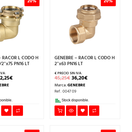
20%
20%
– RACOR L CODO H
GENEBRE – RACOR L CODO H
/2″x75 PN16 LT
2″x63 PN16 LT
L
EL
EL
EL
2,25
€
45,25
€
36,20
€
PRECIO
PRECIO
PRECIO
PRECIO
EBRE
Marca:
GENEBRE
ORIGINAL
ACTUAL
ORIGINAL
ACTUAL
RA:
ES:
ERA:
ES:
Ref.: 0047 09
02,81€.
82,25€.
45,25€.
36,20€.
ponible.
Stock disponible.