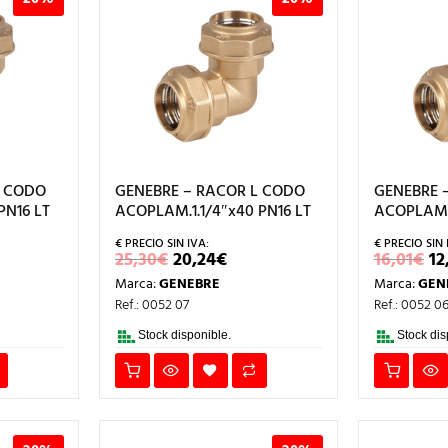
L CODO
GENEBRE – RACOR L CODO
GENEBRE 
PN16 LT
ACOPLAM.1.1/4″x40 PN16 LT
ACOPLAM.1
EL
EL
E
25,30
€
20,24
€
16,01
€
12
CIO
PRECIO
PRECIO
P
Marca:
GENEBRE
Marca:
GEN
L
TUAL
ORIGINAL
ACTUAL
O
ERA:
ES:
E
Ref.: 0052 07
Ref.: 0052 0
53€.
25,30€.
20,24€.
16
Stock disponible.
Stock dis