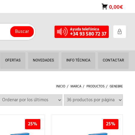
0,00€
Ayuda telefónica
Buscar
+34 93 580 72 37
OFERTAS
NOVEDADES
INFO TÉCNICA
CONTACTAR
INICIO
MARCA
PRODUCTOS
GENEBRE
25%
25%