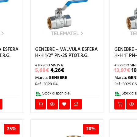
A ESFERA
GENEBRE – VALVULA ESFERA
GENEBRE 
.R.G.
H-H 1/2″ PN-25 PTOT.R.G.
H-H 1″ PN-
EL
EL
E
5,68
€
4,26
€
13,97
€
10
IO
PRECIO
PRECIO
P
Marca:
GENEBRE
Marca:
GEN
AL
ORIGINAL
ACTUAL
O
ERA:
ES:
E
Ref.: 3029 04
Ref.: 3029 06
.
5,68€.
4,26€.
13
Stock disponible.
Stock dis
25%
20%