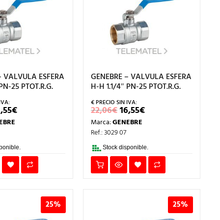
– VALVULA ESFERA
GENEBRE – VALVULA ESFERA
 PN-25 PTOT.R.G.
H-H 1.1/4″ PN-25 PTOT.R.G.
L
EL
EL
EL
,55
€
22,06
€
16,55
€
RECIO
PRECIO
PRECIO
PRECIO
EBRE
Marca:
GENEBRE
RIGINAL
ACTUAL
ORIGINAL
ACTUAL
RA:
ES:
ERA:
ES:
Ref.: 3029 07
1,40€.
23,55€.
22,06€.
16,55€.
ponible.
Stock disponible.
25%
25%