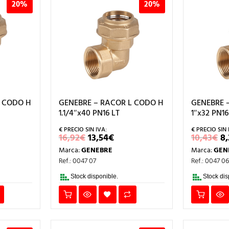
20%
20%
L CODO H
GENEBRE – RACOR L CODO H
GENEBRE 
1.1/4″x40 PN16 LT
1″x32 PN16
EL
EL
E
16,92
€
13,54
€
10,43
€
8
CIO
PRECIO
PRECIO
P
Marca:
GENEBRE
Marca:
GEN
L
TUAL
ORIGINAL
ACTUAL
O
ERA:
ES:
E
Ref.: 0047 07
Ref.: 0047 0
3€.
16,92€.
13,54€.
1
Stock disponible.
Stock dis