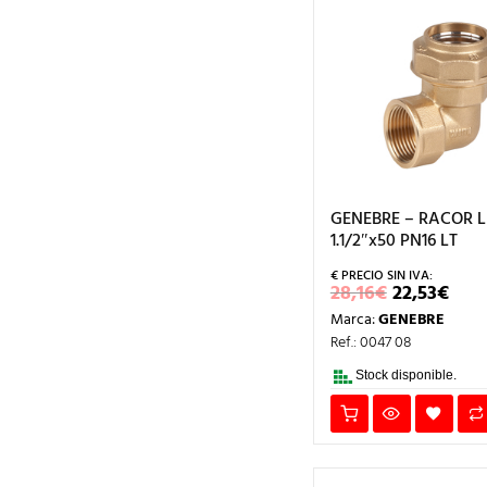
GENEBRE – RACOR 
1.1/2″x50 PN16 LT
EL
EL
28,16
€
22,53
€
PRECIO
PRE
Marca:
GENEBRE
ORIGINA
AC
ERA:
ES:
Ref.: 0047 08
28,16€.
22,5
Stock disponible.