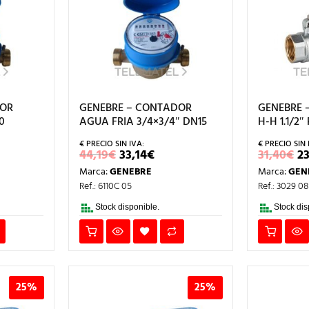
DOR
GENEBRE – CONTADOR
GENEBRE 
0
AGUA FRIA 3/4×3/4″ DN15
H-H 1.1/2″
EL
EL
E
44,19
€
33,14
€
31,40
€
23
CIO
PRECIO
PRECIO
P
Marca:
GENEBRE
Marca:
GEN
L
TUAL
ORIGINAL
ACTUAL
O
ERA:
ES:
E
Ref.: 6110C 05
Ref.: 3029 08
7€.
44,19€.
33,14€.
3
Stock disponible.
Stock dis
25%
25%