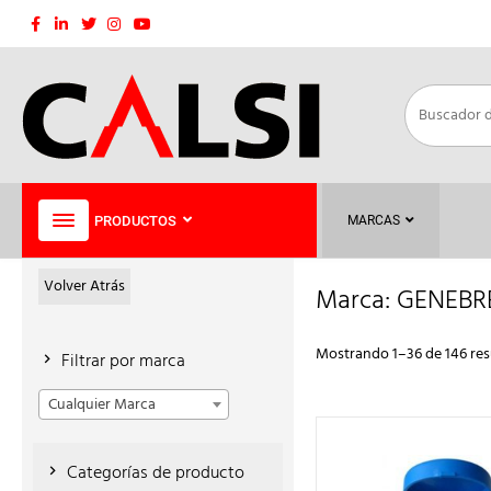
Saltar
al
contenido
PRODUCTOS
MARCAS
Volver Atrás
Marca:
GENEBR
Mostrando 1–36 de 146 res
Filtrar por marca
Cualquier Marca
Categorías de producto