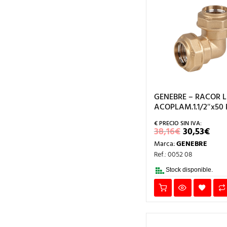
GENEBRE – RACOR 
ACOPLAM.1.1/2″x50 
EL
EL
38,16
€
30,53
€
PRECIO
PRE
Marca:
GENEBRE
ORIGINA
AC
ERA:
ES:
Ref.: 0052 08
38,16€.
30,
Stock disponible.