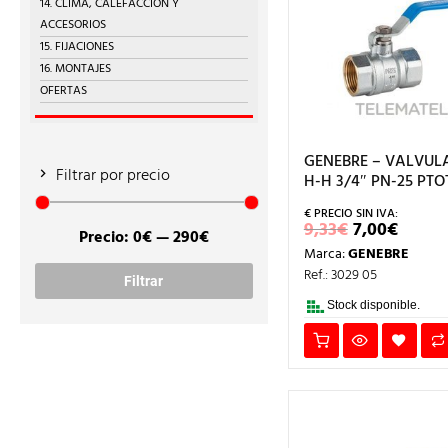
14. CLIMA, CALEFACCIÓN Y
ACCESORIOS
15. FIJACIONES
16. MONTAJES
OFERTAS
GENEBRE – VALVUL
Filtrar por precio
H-H 3/4″ PN-25 PTOT
EL
EL
9,33
€
7,00
€
Precio:
0€
—
290€
PRECIO
PREC
Precio
Precio
Marca:
GENEBRE
ORIGINAL
ACTU
ERA:
ES:
Ref.: 3029 05
mínimo
máximo
Filtrar
9,33€.
7,00€
Stock disponible.