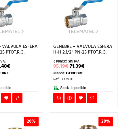
– VALVULA ESFERA
GENEBRE – VALVULA ESFERA
25 PTOT.R.G.
H-H 2.1/2″ PN-25 PTOT.R.G.
L
EL
EL
EL
,48
€
95,19
€
71,39
€
RECIO
PRECIO
PRECIO
PRECIO
EBRE
Marca:
GENEBRE
RIGINAL
ACTUAL
ORIGINAL
ACTUAL
RA:
ES:
ERA:
ES:
Ref.: 3029 10
,97€.
10,48€.
95,19€.
71,39€.
ponible.
Stock disponible.
20%
20%