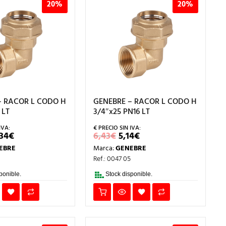
20%
20%
– RACOR L CODO H
GENEBRE – RACOR L CODO H
 LT
3/4″x25 PN16 LT
L
EL
EL
EL
,34
€
6,43
€
5,14
€
RECIO
PRECIO
PRECIO
PRECIO
EBRE
Marca:
GENEBRE
RIGINAL
ACTUAL
ORIGINAL
ACTUAL
RA:
ES:
ERA:
ES:
6
Ref.: 0047 05
0,43€.
8,34€.
6,43€.
5,14€.
ponible.
Stock disponible.