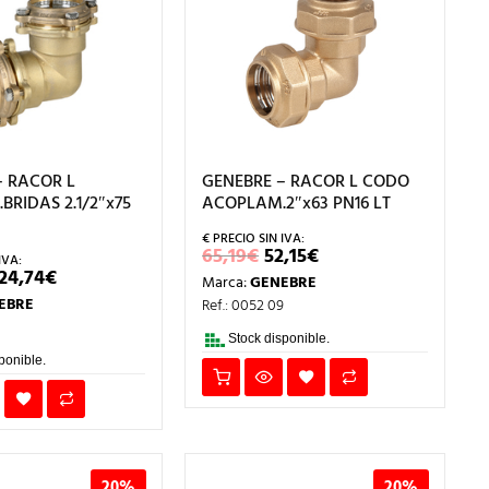
– RACOR L
GENEBRE – RACOR L CODO
RIDAS 2.1/2″x75
ACOPLAM.2″x63 PN16 LT
EL
EL
65,19
€
52,15
€
PRECIO
PRECIO
EL
EL
24,74
€
Marca:
GENEBRE
ORIGINAL
ACTUAL
PRECIO
PRECIO
ERA:
ES:
EBRE
Ref.: 0052 09
ORIGINAL
ACTUAL
65,19€.
52,15€.
ERA:
ES:
55,93€.
124,74€.
Stock disponible.
ponible.
20%
20%