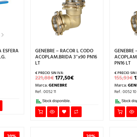
A ESFERA
GENEBRE – RACOR L CODO
GENEBRE 
.G.
ACOPLAM.BRIDA 3″x90 PN16
ACOPLAM.B
LT
PN16 LT
ECIO
EL
EL
221,88
€
177,50
€
155,93
€
1
L
TUAL
PRECIO
PRECIO
Marca:
GENEBRE
Marca:
GEN
ORIGINAL
ACTUAL
22€.
ERA:
ES:
Ref.: 0052 11
Ref.: 0052 10
221,88€.
177,50€.
1
Stock disponible.
Stock dis
20%
20%