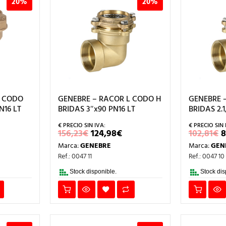
20%
20%
L CODO
GENEBRE – RACOR L CODO H
GENEBRE 
N16 LT
BRIDAS 3″x90 PN16 LT
BRIDAS 2.1
EL
EL
E
156,23
€
124,98
€
102,81
€
8
IO
PRECIO
PRECIO
Marca:
GENEBRE
Marca:
GEN
UAL
ORIGINAL
ACTUAL
ERA:
ES:
E
Ref.: 0047 11
Ref.: 0047 10
.
156,23€.
124,98€.
1
Stock disponible.
Stock dis