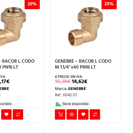
20%
20%
– RACOR L CODO
GENEBRE – RACOR L CODO
0 PN16 LT
M 1.1/4″x40 PN16 LT
L
EL
EL
EL
,17
€
18,28
€
14,62
€
RECIO
PRECIO
PRECIO
PRECIO
EBRE
Marca:
GENEBRE
RIGINAL
ACTUAL
ORIGINAL
ACTUAL
RA:
ES:
ERA:
ES:
8
Ref.: 0042 07
,21€.
20,17€.
18,28€.
14,62€.
ponible.
Stock disponible.