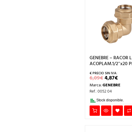
GENEBRE – RACOR 
ACOPLAM.1/2″x20 P
EL
EL
6,09
€
4,87
€
PRECIO
PREC
Marca:
GENEBRE
ORIGINAL
ACT
ERA:
ES:
Ref.: 0052 04
6,09€.
4,87€
Stock disponible.