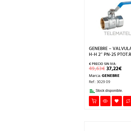
GENEBRE – VALVUL
H-H 2″ PN-25 PTOT.R
EL
EL
49,63
€
37,22
€
PRECIO
PR
Marca:
GENEBRE
ORIGINA
AC
ERA:
ES:
Ref.: 3029 09
49,63€.
37,
Stock disponible.