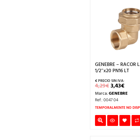
GENEBRE – RACOR 
1/2″x20 PN16 LT
EL
EL
4,29
€
3,43
€
PRECIO
PREC
Marca:
GENEBRE
ORIGINAL
ACTU
ERA:
ES:
Ref.: 0047 04
4,29€.
3,43€
TEMPORALMENTE NO DISP