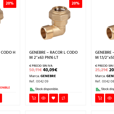
20%
20%
L CODO H
GENEBRE – RACOR L CODO
GENEBRE 
M 2″x63 PN16 LT
M 1.1/2″x5
EL
EL
E
50,11
€
40,09
€
25,21
€
20
IO
PRECIO
PRECIO
P
Marca:
GENEBRE
Marca:
GEN
AL
ORIGINAL
ACTUAL
O
ERA:
ES:
E
Ref.: 0042 09
Ref.: 0042 0
.
50,11€.
40,09€.
25
ONIBLE
Stock disponible.
Stock dis