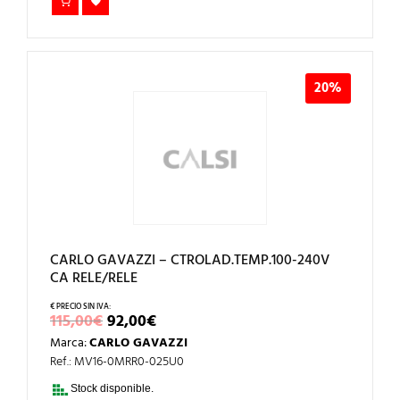
20%
CARLO GAVAZZI – CTROLAD.TEMP.100-240V
CA RELE/RELE
EL
EL
115,00
€
92,00
€
PRECIO
PRECIO
Marca:
CARLO GAVAZZI
ORIGINAL
ACTUAL
ERA:
ES:
Ref.: MV16-0MRR0-025U0
115,00€.
92,00€.
Stock disponible.