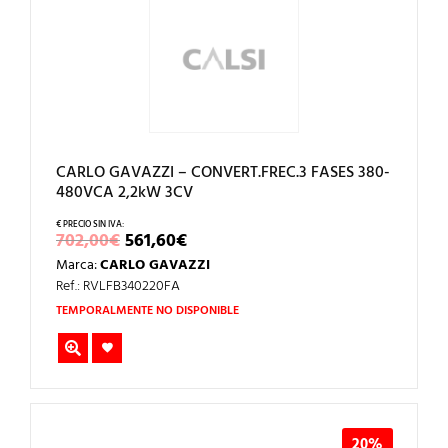
CARLO GAVAZZI – CONVERT.FREC.3 FASES 380-
480VCA 2,2kW 3CV
EL
EL
702,00
€
561,60
€
PRECIO
PRECIO
Marca:
CARLO GAVAZZI
ORIGINAL
ACTUAL
ERA:
ES:
Ref.: RVLFB340220FA
702,00€.
561,60€.
TEMPORALMENTE NO DISPONIBLE
20%