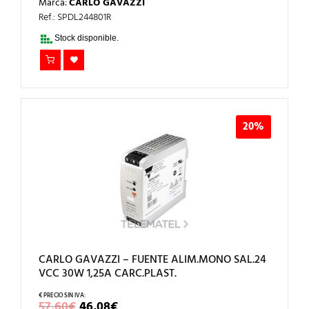
Marca:
CARLO GAVAZZI
ORIGINAL
ACTUAL
ERA:
ES:
Ref.: SPDL244801R
358,30€.
286,64€.
Stock disponible.
20%
CARLO GAVAZZI – FUENTE ALIM.MONO SAL.24
VCC 30W 1,25A CARC.PLAST.
EL
EL
57,60
€
46,08
€