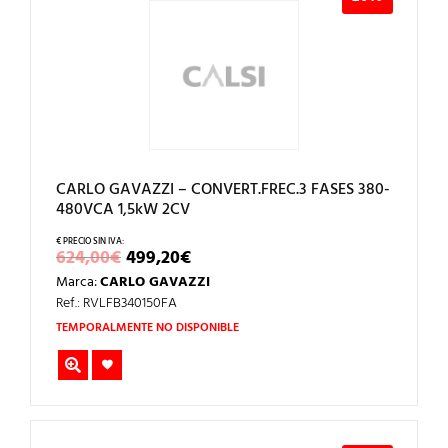
CARLO GAVAZZI – CONVERT.FREC.3 FASES 380-
480VCA 1,5kW 2CV
EL
EL
624,00
€
499,20
€
PRECIO
PRECIO
Marca:
CARLO GAVAZZI
ORIGINAL
ACTUAL
ERA:
ES:
Ref.: RVLFB340150FA
624,00€.
499,20€.
TEMPORALMENTE NO DISPONIBLE