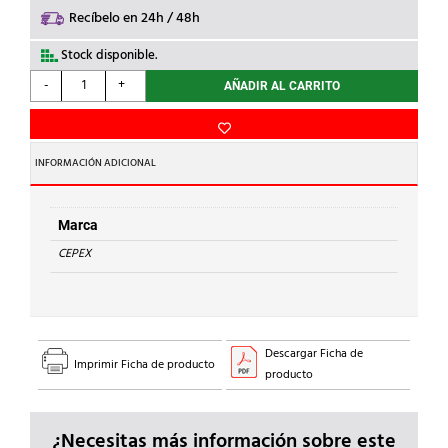
Recíbelo en 24h / 48h
Stock disponible.
CEPEX
-
+
AÑADIR AL CARRITO
-
ESPIGA
CONEXION
PE
INFORMACIÓN ADICIONAL
ROSCADA
PVC
d.
Marca
3/8''
CEPEX
cantidad
Descargar Ficha de
Imprimir Ficha de producto
producto
¿Necesitas más información sobre este