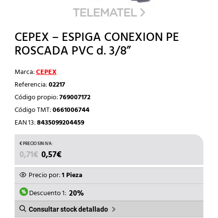
CEPEX – ESPIGA CONEXION PE
ROSCADA PVC d. 3/8”
Marca:
CEPEX
Referencia:
02217
Código propio:
769007172
Código TMT:
0661006744
EAN 13:
8435099204459
EL
EL
0,71
€
0,57
€
PRECIO
PRECIO
ORIGINAL
ACTUAL
Precio por:
1 Pieza
ERA:
ES:
0,71€.
0,57€.
Descuento 1:
20%
Consultar stock detallado