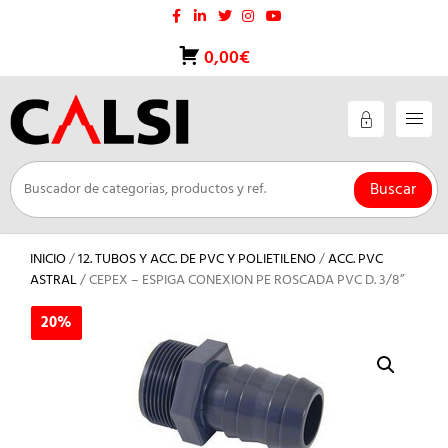
Saltar
al
contenido
0,00€
Buscar
INICIO
/
12. TUBOS Y ACC. DE PVC Y POLIETILENO
/
ACC. PVC
ASTRAL
/ CEPEX – ESPIGA CONEXION PE ROSCADA PVC D. 3/8”
20%
20%