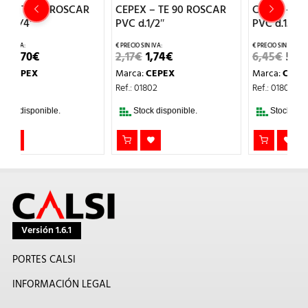
R
CEPEX – TE 90 ROSCAR
CEPEX – TE 90 ROSCAR
PVC d.1/2″
PVC d.1.1/2″
EL
EL
EL
EL
2,17
€
1,74
€
6,45
€
5,16
€
2
PRECIO
PRECIO
PRECIO
PRECIO
Marca:
CEPEX
Marca:
CEPEX
M
L
ORIGINAL
ACTUAL
ORIGINAL
ACTUAL
ERA:
ES:
ERA:
ES:
Ref.: 01802
Ref.: 01806
R
2,17€.
1,74€.
6,45€.
5,16€.
Stock disponible.
Stock disponible.
Versión 1.6.1
PORTES CALSI
INFORMACIÓN LEGAL