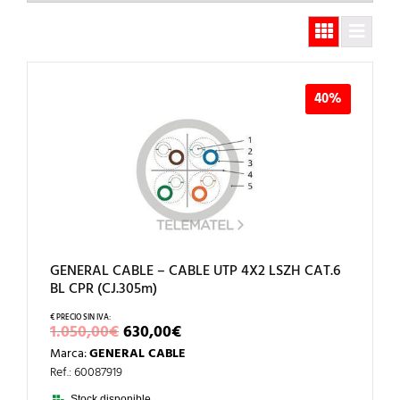
40%
GENERAL CABLE – CABLE UTP 4X2 LSZH CAT.6
BL CPR (CJ.305m)
EL
EL
1.050,00
€
630,00
€
PRECIO
PRECIO
Marca:
GENERAL CABLE
ORIGINAL
ACTUAL
ERA:
ES:
Ref.: 60087919
1.050,00€.
630,00€.
Stock disponible.