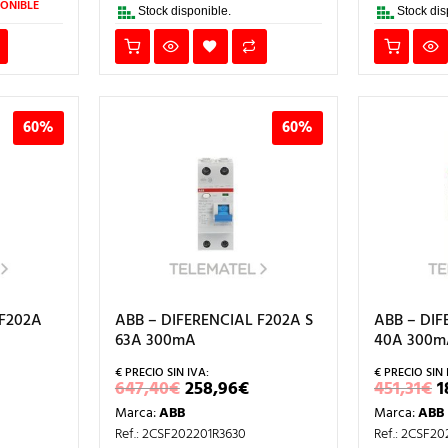
ONIBLE
Stock disponible.
Stock dis
60%
60%
 F202A
ABB – DIFERENCIAL F202A S
ABB – DIF
63A 300mA
40A 300m
L
EL
EL
E
647,40
€
258,96
€
451,31
€
1
RECIO
PRECIO
PRECIO
P
Marca:
ABB
Marca:
ABB
L
CTUAL
ORIGINAL
ACTUAL
O
S:
ERA:
ES:
E
Ref.: 2CSF202201R3630
Ref.: 2CSF2