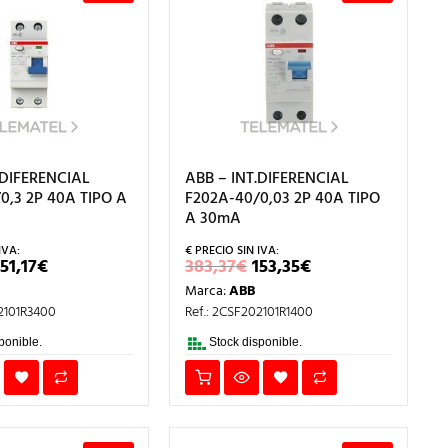
.DIFERENCIAL
ABB – INT.DIFERENCIAL
0,3 2P 40A TIPO A
F202A-40/0,03 2P 40A TIPO
A 30mA
EL
EL
EL
EL
151,17
€
383,37
€
153,35
€
PRECIO
PRECIO
PRECIO
PRECIO
Marca:
ABB
ORIGINAL
ACTUAL
ORIGINAL
ACTUAL
ERA:
ES:
ERA:
ES:
02101R3400
Ref.: 2CSF202101R1400
377,92€.
151,17€.
383,37€.
153,35€.
ponible.
Stock disponible.