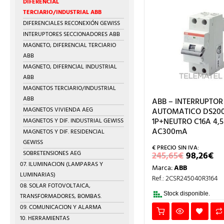
DIFERENCIAL
TERCIARIO/INDUSTRIAL ABB
DIFERENCIALES RECONEXIÓN GEWISS
INTERUPTORES SECCIONADORES ABB
MAGNETO, DIFERENCIAL TERCIARIO
ABB
MAGNETO, DIFERNCIAL INDUSTRIAL
ABB
MAGNETOS TERCIARIO/INDUSTRIAL
ABB
ABB – INTERRUPTOR
MAGNETOS VIVIENDA AEG
AUTOMATICO DS20
1P+NEUTRO C16A 4,
MAGNETOS Y DIF. INDUSTRIAL GEWISS
AC300mA
MAGNETOS Y DIF. RESIDENCIAL
GEWISS
EL
EL
SOBRETENSIONES AEG
245,65
€
98,26
€
PRECIO
P
07. ILUMINACION (LAMPARAS Y
Marca:
ABB
ORIGIN
A
LUMINARIAS)
ERA:
ES
Ref.: 2CSR245040R3164
245,65€.
98
08. SOLAR FOTOVOLTAICA,
Stock disponible.
TRANSFORMADORES, BOMBAS.
09. COMUNICACION Y ALARMA
10. HERRAMIENTAS