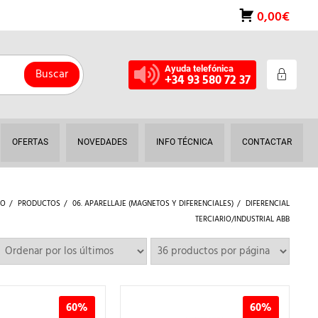
0,00€
Ayuda telefónica
Buscar
+34 93 580 72 37
OFERTAS
NOVEDADES
INFO TÉCNICA
CONTACTAR
IO
PRODUCTOS
06. APARELLAJE (MAGNETOS Y DIFERENCIALES)
DIFERENCIAL
TERCIARIO/INDUSTRIAL ABB
60%
60%