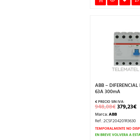
ABB – DIFERENCIAL 
63A 300mA
EL
E
948,08
€
379,23
€
PRECIO
P
Marca:
ABB
ORIGIN
ERA:
E
Ref.: 2CSF204201R3630
948,08€
3
TEMPORALMENTE NO DISP
EN BREVE VOLVERÁ A EST