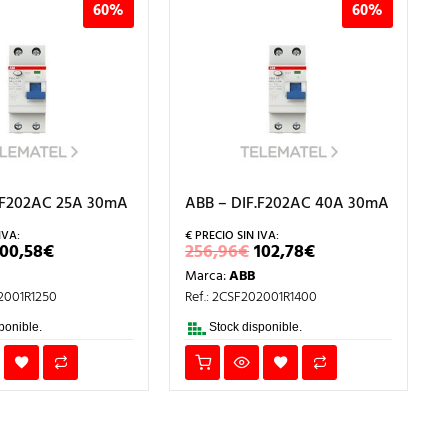
60%
60%
.F202AC 25A 30mA
ABB – DIF.F202AC 40A 30mA
EL
EL
EL
EL
100,58
€
256,96
€
102,78
€
PRECIO
PRECIO
PRECIO
PRECIO
Marca:
ABB
ORIGINAL
ACTUAL
ORIGINAL
ACTUAL
ERA:
ES:
ERA:
ES:
02001R1250
Ref.: 2CSF202001R1400
251,44€.
100,58€.
256,96€.
102,78€.
ponible.
Stock disponible.