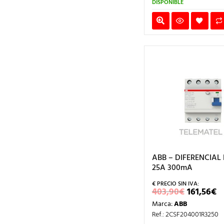
DISPONIBLE
ABB – DIFERENCIAL
25A 300mA
EL
E
403,90
€
161,56
€
PRECIO
P
Marca:
ABB
ORIGIN
A
ERA:
E
Ref.: 2CSF204001R3250
403,90€
1