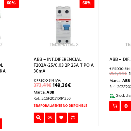
60%
60%
ABB – INT.DIFERENCIAL
ABB – DIF
0L
F202A-25/0,03 2P 25A TIPO A
5KA
30mA
251,44
€
Marca:
ABB
EL
EL
373,41
€
149,36
€
Ref.: 2CSF2
PRECIO
PRECIO
Marca:
ABB
ORIGINAL
ACTUAL
RECIO
Stock dis
ERA:
ES:
Ref.: 2CSF202101R1250
AL
CTUAL
373,41€.
149,36€.
:
TEMPORALMENTE NO DISPONIBLE
,26€.