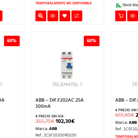
64,89€.
647,40€.
258,96€.
4
TEMPORALMENTE NO DISPONIBLE
Stock dis
60%
60%
0A
ABB – DIF.F202AC 25A
ABB – DIF
300mA
651,85
€
L
EL
EL
255,75
€
102,30
€
Marca:
ABB
RECIO
PRECIO
PRECIO
Marca:
ABB
Ref.: 2CSF2
AL
CTUAL
ORIGINAL
ACTUAL
S:
ERA:
ES:
Ref.: 2CSF202001R3250
TEMPORALME