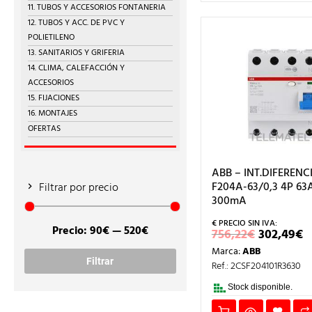
11. TUBOS Y ACCESORIOS FONTANERIA
12. TUBOS Y ACC. DE PVC Y
POLIETILENO
13. SANITARIOS Y GRIFERIA
14. CLIMA, CALEFACCIÓN Y
ACCESORIOS
15. FIJACIONES
16. MONTAJES
OFERTAS
ABB – INT.DIFERENC
F204A-63/0,3 4P 63
Filtrar por precio
300mA
Precio:
90€
—
520€
EL
E
756,22
€
302,49
€
Precio
Precio
PRECIO
P
Marca:
ABB
ORIGIN
A
mínimo
máximo
Filtrar
ERA:
E
Ref.: 2CSF204101R3630
756,22€.
3
Stock disponible.