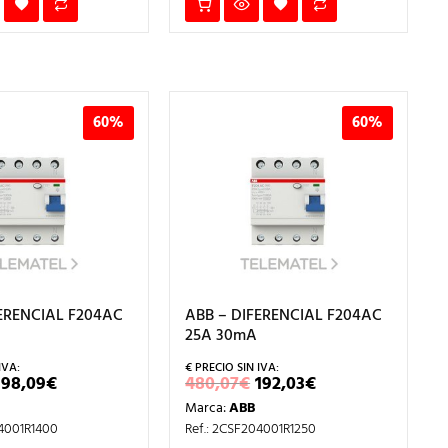
60%
60%
ERENCIAL F204AC
ABB – DIFERENCIAL F204AC
A
25A 30mA
EL
EL
EL
EL
198,09
€
480,07
€
192,03
€
PRECIO
PRECIO
PRECIO
PRECIO
Marca:
ABB
ORIGINAL
ACTUAL
ORIGINAL
ACTUAL
ERA:
ES:
ERA:
ES:
04001R1400
Ref.: 2CSF204001R1250
495,22€.
198,09€.
480,07€.
192,03€.