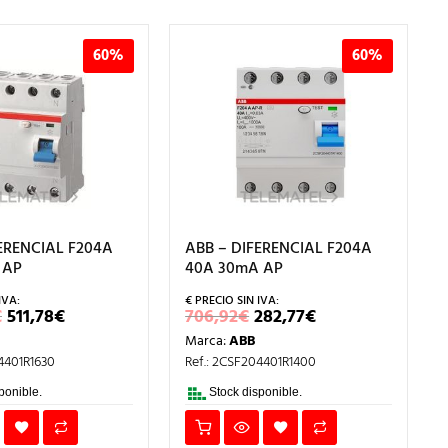
60%
60%
ERENCIAL F204A
ABB – DIFERENCIAL F204A
 AP
40A 30mA AP
EL
EL
EL
EL
€
511,78
€
706,92
€
282,77
€
PRECIO
PRECIO
PRECIO
PRECIO
Marca:
ABB
ORIGINAL
ACTUAL
ORIGINAL
ACTUAL
ERA:
ES:
ERA:
ES:
4401R1630
Ref.: 2CSF204401R1400
1.279,44€.
511,78€.
706,92€.
282,77€.
ponible.
Stock disponible.