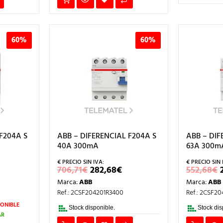
60%
60%
F204A S
ABB – DIFERENCIAL F204A S
ABB – DIF
40A 300mA
63A 300m
L
EL
EL
706,71
€
282,68
€
552,68
€
RECIO
PRECIO
PRECIO
Marca:
ABB
Marca:
ABB
AL
ACTUAL
ORIGINAL
ACTUAL
S:
ERA:
ES:
Ref.: 2CSF204201R3400
Ref.: 2CSF2
.
79,23€.
706,71€.
282,68€.
ONIBLE
Stock disponible.
Stock dis
AR