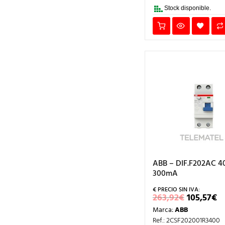
412,22€.
1
Stock disponible.
ABB – DIF.F202AC 4
300mA
EL
E
263,92
€
105,57
€
PRECIO
P
Marca:
ABB
ORIGIN
A
ERA:
E
Ref.: 2CSF202001R3400