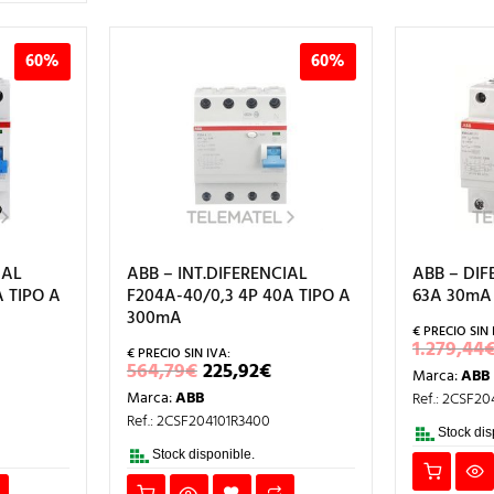
60%
60%
IAL
ABB – INT.DIFERENCIAL
ABB – DIF
A TIPO A
F204A-40/0,3 4P 40A TIPO A
63A 30mA
300mA
1.279,44
L
EL
EL
564,79
€
225,92
€
Marca:
ABB
RECIO
PRECIO
PRECIO
Marca:
ABB
Ref.: 2CSF20
AL
CTUAL
ORIGINAL
ACTUAL
S:
ERA:
ES:
Ref.: 2CSF204101R3400
02,49€.
564,79€.
225,92€.
Stock dis
Stock disponible.