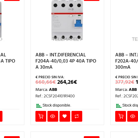
IAL
ABB – INT.DIFERENCIAL
ABB – INT
3A TIPO
F204A-40/0,03 4P 40A TIPO
F202A-40/
A 30mA
300mA
EL
EL
EL
660,66
€
264,26
€
377,92
€
PRECIO
PRECIO
PRECIO
Marca:
ABB
Marca:
ABB
NAL
ACTUAL
ORIGINAL
ACTUAL
ES:
ERA:
ES:
Ref.: 2CSF204101R1400
Ref.: 2CSF2
6€.
478,30€.
660,66€.
264,26€.
Stock disponible.
Stock dis