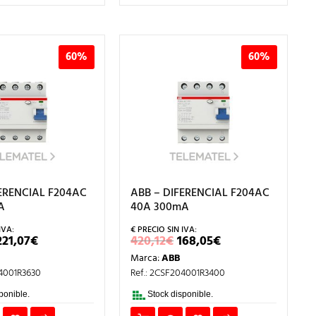
60%
60%
ERENCIAL F204AC
ABB – DIFERENCIAL F204AC
A
40A 300mA
EL
EL
EL
EL
221,07
€
420,12
€
168,05
€
PRECIO
PRECIO
PRECIO
PRECIO
Marca:
ABB
ORIGINAL
ACTUAL
ORIGINAL
ACTUAL
ERA:
ES:
ERA:
ES:
04001R3630
Ref.: 2CSF204001R3400
552,68€.
221,07€.
420,12€.
168,05€.
ponible.
Stock disponible.