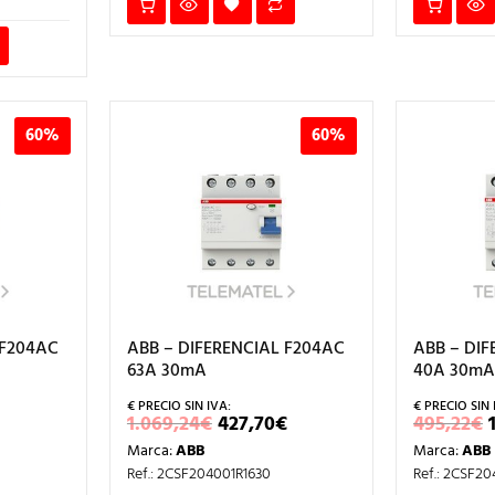
60%
60%
 F204AC
ABB – DIFERENCIAL F204AC
ABB – DIF
63A 30mA
40A 30m
L
EL
EL
1.069,24
€
427,70
€
495,22
€
RECIO
PRECIO
PRECIO
Marca:
ABB
Marca:
ABB
AL
CTUAL
ORIGINAL
ACTUAL
S:
ERA:
ES:
Ref.: 2CSF204001R1630
Ref.: 2CSF2
.
61,56€.
1.069,24€.
427,70€.