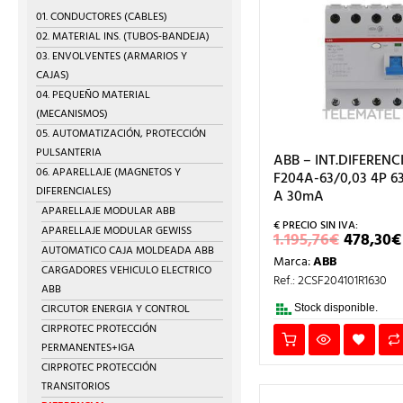
01. CONDUCTORES (CABLES)
02. MATERIAL INS. (TUBOS-BANDEJA)
03. ENVOLVENTES (ARMARIOS Y
CAJAS)
04. PEQUEÑO MATERIAL
(MECANISMOS)
05. AUTOMATIZACIÓN, PROTECCIÓN
PULSANTERIA
ABB – INT.DIFERENC
06. APARELLAJE (MAGNETOS Y
F204A-63/0,03 4P 6
DIFERENCIALES)
A 30mA
APARELLAJE MODULAR ABB
APARELLAJE MODULAR GEWISS
EL
1.195,76
€
478,30
€
PRECIO
AUTOMATICO CAJA MOLDEADA ABB
Marca:
ABB
ORIGI
CARGADORES VEHICULO ELECTRICO
ERA:
Ref.: 2CSF204101R1630
ABB
1.195,7
CIRCUTOR ENERGIA Y CONTROL
Stock disponible.
CIRPROTEC PROTECCIÓN
PERMANENTES+IGA
CIRPROTEC PROTECCIÓN
TRANSITORIOS