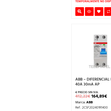
TEMPORALMENTE NO DISP
ABB – DIFERENCIAL
40A 30mA AP
EL
E
412,22
€
164,89
€
PRECIO
P
Marca:
ABB
ORIGINA
A
ERA:
E
Ref.: 2CSF202401R1400