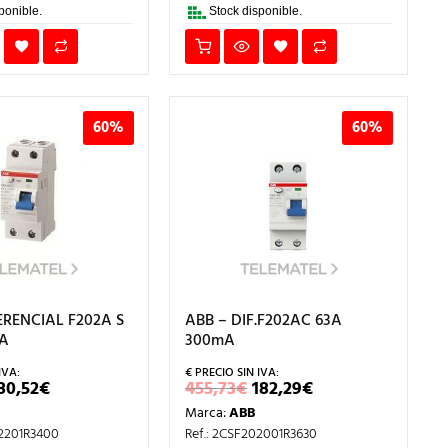
ponible.
Stock disponible.
60%
60%
ERENCIAL F202A S
ABB – DIF.F202AC 63A
A
300mA
L
EL
EL
EL
80,52
€
455,73
€
182,29
€
RECIO
PRECIO
PRECIO
PRECIO
Marca:
ABB
RIGINAL
ACTUAL
ORIGINAL
ACTUAL
RA:
ES:
ERA:
ES:
02201R3400
Ref.: 2CSF202001R3630