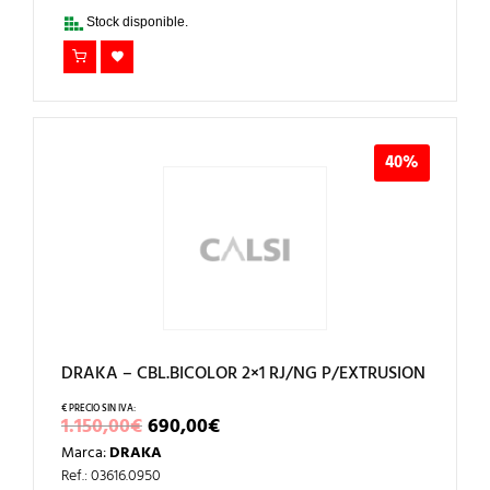
835,00€.
500,00€.
Stock disponible.
40%
DRAKA – CBL.BICOLOR 2×1 RJ/NG P/EXTRUSION
EL
EL
1.150,00
€
690,00
€
PRECIO
PRECIO
Marca:
DRAKA
ORIGINAL
ACTUAL
ERA:
ES:
Ref.: 03616.0950