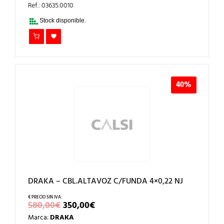
ERA:
ES:
Ref.: 03635.0010
840,00€.
500,00€.
Stock disponible.
40%
DRAKA – CBL.ALTAVOZ C/FUNDA 4×0,22 NJ
EL
EL
580,00
€
350,00
€
PRECIO
PRECIO
Marca:
DRAKA
ORIGINAL
ACTUAL