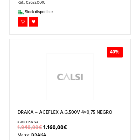
ERA:
ES:
Ref.: 03633.0010
580,00€.
350,00€.
Stock disponible.
40%
DRAKA – ACEFLEX A.G.500V 4×0,75 NEGRO
EL
EL
1.940,00
€
1.160,00
€
PRECIO
PRECIO
Marca:
DRAKA
ORIGINAL
ACTUAL