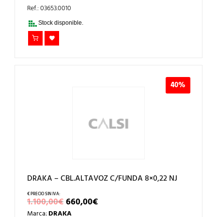
ORIGINAL
ACTUAL
ERA:
ES:
Ref.: 03653.0010
1.170,00€.
700,00€.
Stock disponible.
40%
DRAKA – CBL.ALTAVOZ C/FUNDA 8×0,22 NJ
EL
EL
1.100,00
€
660,00
€
PRECIO
PRECIO
Marca:
DRAKA