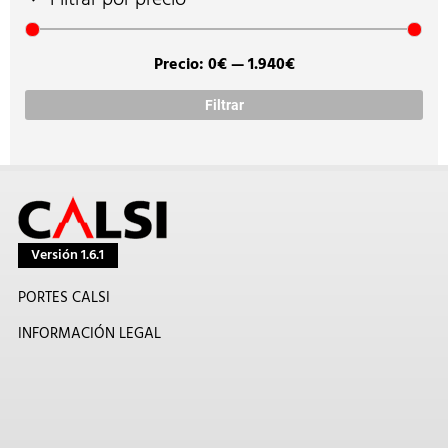
Filtrar por precio
Precio:
0€
—
1.940€
Prec
Prec
míni
máx
Filtrar
Versión 1.6.1
PORTES CALSI
INFORMACIÓN LEGAL