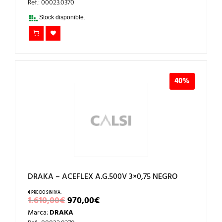
ERA:
ES:
Ref.: 00023.0370
1.940,00€.
1.160,00€.
Stock disponible.
40%
DRAKA – ACEFLEX A.G.500V 3×0,75 NEGRO
EL
EL
1.610,00
€
970,00
€
PRECIO
PRECIO
Marca:
DRAKA
ORIGINAL
ACTUAL