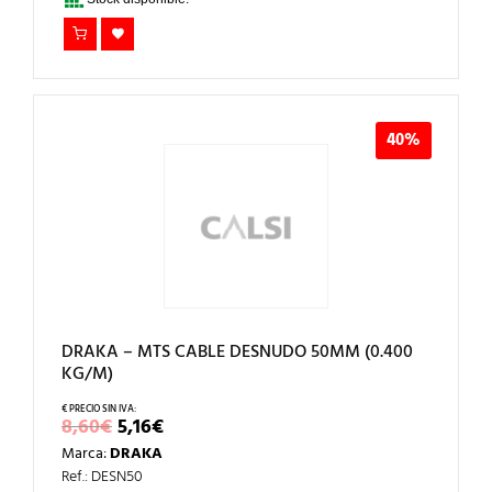
40%
DRAKA – MTS CABLE DESNUDO 50MM (0.400
KG/M)
EL
EL
8,60
€
5,16
€
PRECIO
PRECIO
Marca:
DRAKA
ORIGINAL
ACTUAL
ERA:
ES:
Ref.: DESN50