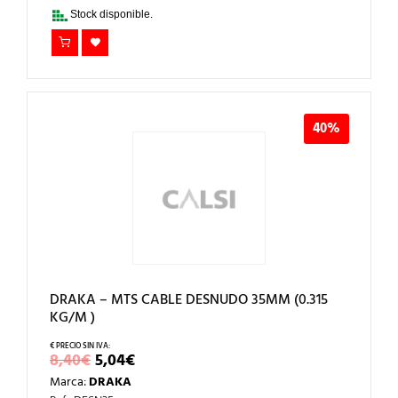
8,60€.
5,16€.
Stock disponible.
40%
DRAKA – MTS CABLE DESNUDO 35MM (0.315
KG/M )
EL
EL
8,40
€
5,04
€
PRECIO
PRECIO
Marca:
DRAKA
ORIGINAL
ACTUAL