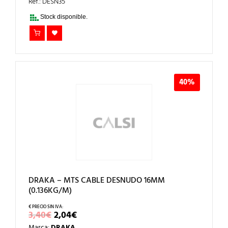
ERA:
ES:
Ref.: DESN35
8,40€.
5,04€.
Stock disponible.
40%
DRAKA – MTS CABLE DESNUDO 16MM
(0.136KG/M)
EL
EL
3,40
€
2,04
€
PRECIO
PRECIO
Marca:
DRAKA