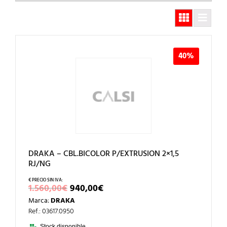
40%
DRAKA – CBL.BICOLOR P/EXTRUSION 2×1,5
RJ/NG
EL
EL
1.560,00
€
940,00
€
PRECIO
PRECIO
Marca:
DRAKA
ORIGINAL
ACTUAL
ERA:
ES:
Ref.: 03617.0950
1.560,00€.
940,00€.
Stock disponible.