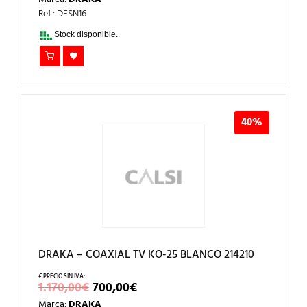
ORIGINAL
ACTUAL
ERA:
ES:
Ref.: DESN16
3,40€.
2,04€.
Stock disponible.
40%
DRAKA – COAXIAL TV KO-25 BLANCO 214210
EL
EL
1.170,00
€
700,00
€
PRECIO
PRECIO
Marca:
DRAKA