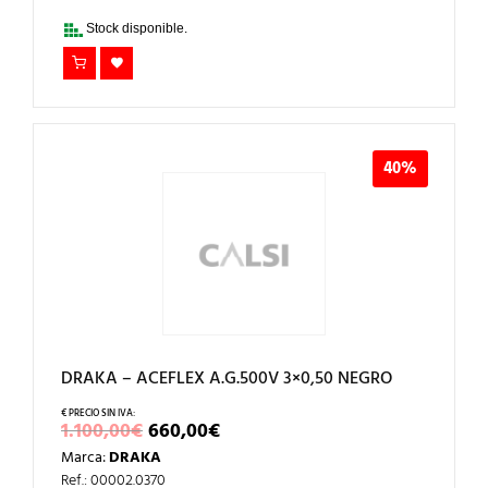
1.625,00€.
980,00€.
Stock disponible.
40%
DRAKA – ACEFLEX A.G.500V 3×0,50 NEGRO
EL
EL
1.100,00
€
660,00
€
PRECIO
PRECIO
Marca:
DRAKA
ORIGINAL
ACTUAL
ERA:
ES:
Ref.: 00002.0370