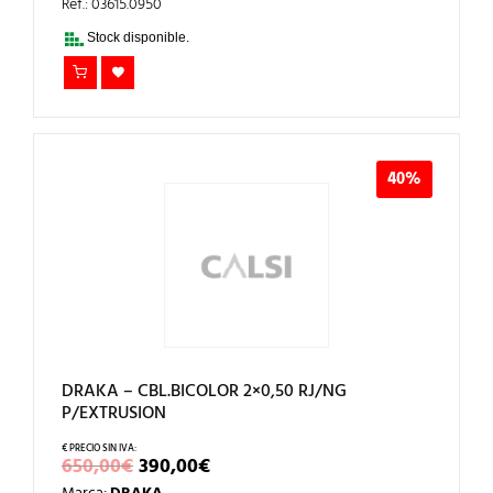
ERA:
ES:
Ref.: 03615.0950
900,00€.
540,00€.
Stock disponible.
40%
DRAKA – CBL.BICOLOR 2×0,50 RJ/NG
P/EXTRUSION
EL
EL
650,00
€
390,00
€
PRECIO
PRECIO