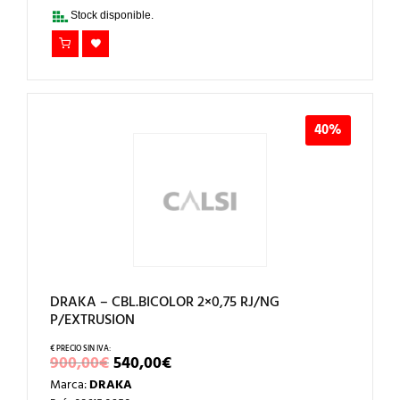
1.150,00€.
690,00€.
Stock disponible.
40%
DRAKA – CBL.BICOLOR 2×0,75 RJ/NG
P/EXTRUSION
EL
EL
900,00
€
540,00
€
PRECIO
PRECIO
Marca:
DRAKA
ORIGINAL
ACTUAL