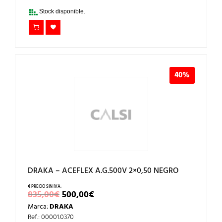
1.100,00€.
660,00€.
Stock disponible.
40%
DRAKA – ACEFLEX A.G.500V 2×0,50 NEGRO
EL
EL
835,00
€
500,00
€
PRECIO
PRECIO
Marca:
DRAKA
ORIGINAL
ACTUAL
ERA:
ES:
Ref.: 00001.0370