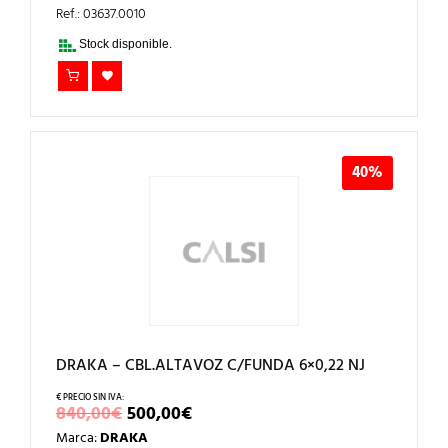
ORIGINAL
ACTUAL
ERA:
ES:
Ref.: 03637.0010
1.100,00€.
660,00€.
Stock disponible.
40%
DRAKA – CBL.ALTAVOZ C/FUNDA 6×0,22 NJ
EL
EL
840,00
€
500,00
€
PRECIO
PRECIO
Marca:
DRAKA
ORIGINAL
ACTUAL