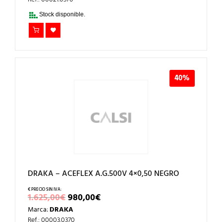
ERA:
ES:
1.240,00€.
740,00€.
Stock disponible.
40%
DRAKA – ACEFLEX A.G.500V 4×0,50 NEGRO
EL
EL
1.625,00
€
980,00
€
PRECIO
PRECIO
Marca:
DRAKA
ORIGINAL
ACTUAL
ERA:
ES:
Ref.: 00003.0370