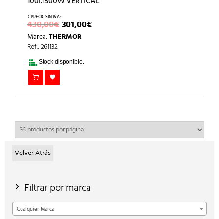
100l.1500W VERTICAL
EL
EL
430,00
€
301,00
€
PRECIO
PRECIO
Marca:
THERMOR
ORIGINAL
ACTUAL
ERA:
ES:
Ref.: 261132
430,00€.
301,00€.
Stock disponible.
Volver Atrás
Filtrar por marca
Cualquier Marca