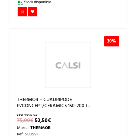
Stock disponible.
30%
THERMOR – CUADRIPODE
P/CONCEPT/CERAMICS 150-200lts.
EL
EL
75,00
€
52,50
€
PRECIO
PRECIO
Marca:
THERMOR
ORIGINAL
ACTUAL
ERA:
ES:
Ref.: 900991