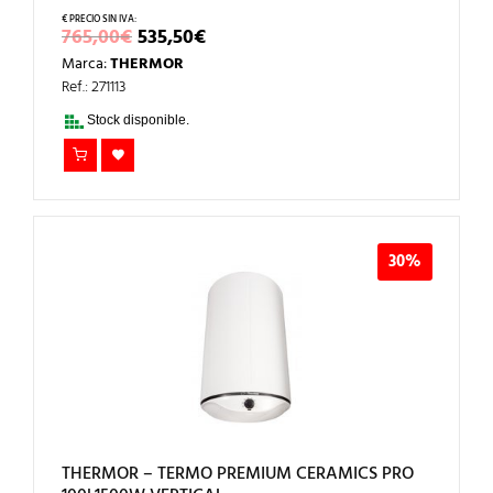
EL
EL
765,00
€
535,50
€
PRECIO
PRECIO
Marca:
THERMOR
ORIGINAL
ACTUAL
ERA:
ES:
Ref.: 271113
765,00€.
535,50€.
Stock disponible.
30%
THERMOR – TERMO PREMIUM CERAMICS PRO