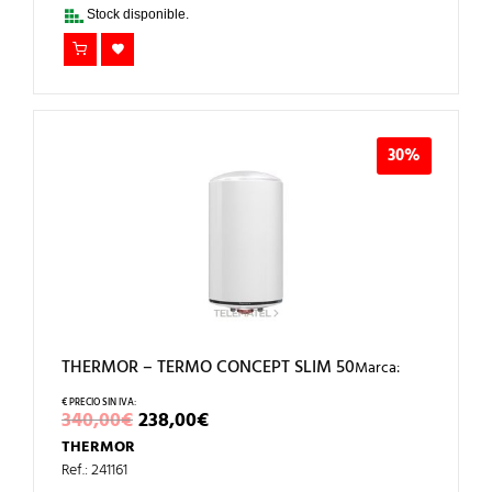
320,00€.
224,00€.
Stock disponible.
30%
THERMOR – TERMO CONCEPT SLIM 50
Marca:
EL
EL
340,00
€
238,00
€
PRECIO
PRECIO
THERMOR
ORIGINAL
ACTUAL
ERA:
ES:
Ref.: 241161
340,00€.
238,00€.