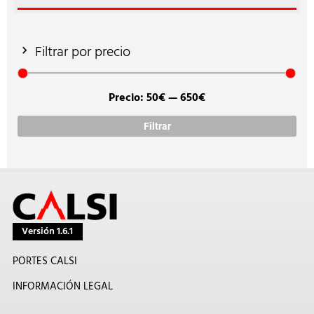
Filtrar por precio
Precio:
50€
—
650€
Prec
Prec
míni
máx
Filtrar
Versión 1.6.1
PORTES CALSI
INFORMACIÓN LEGAL