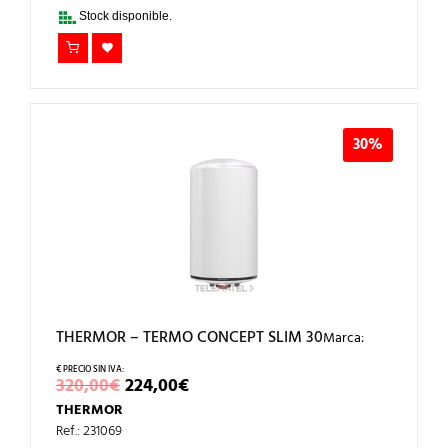
330,00€.
231,00€.
Stock disponible.
30%
THERMOR – TERMO CONCEPT SLIM 30
Marca:
EL
EL
320,00
€
224,00
€
PRECIO
PRECIO
THERMOR
ORIGINAL
ACTUAL
ERA:
ES:
Ref.: 231069