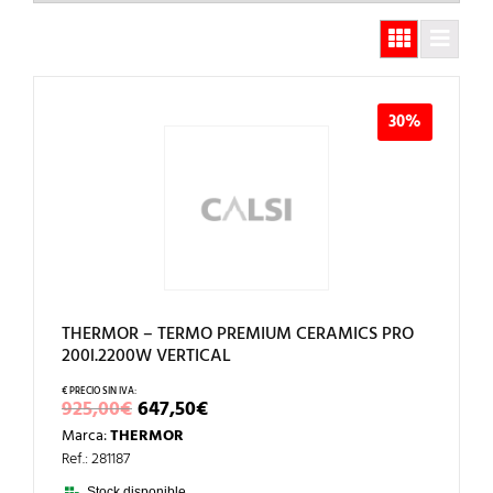
30%
THERMOR – TERMO PREMIUM CERAMICS PRO
200l.2200W VERTICAL
EL
EL
925,00
€
647,50
€
PRECIO
PRECIO
Marca:
THERMOR
ORIGINAL
ACTUAL
ERA:
ES:
Ref.: 281187
925,00€.
647,50€.
Stock disponible.