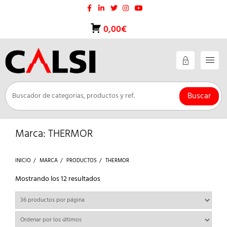
Saltar
al
contenido
0,00€
Buscar
Marca:
THERMOR
INICIO
MARCA
PRODUCTOS
THERMOR
Ordenado
Mostrando los 12 resultados
por
los
últimos