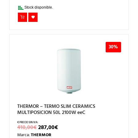
75,00€.
52,50€.
Stock disponible.
30%
THERMOR – TERMO SLIM CERAMICS
MULTIPOSICION 50L 2100W eeC
EL
EL
410,00
€
287,00
€
PRECIO
PRECIO
Marca:
THERMOR
ORIGINAL
ACTUAL