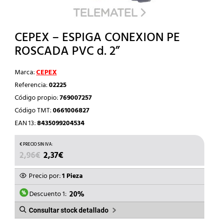
CEPEX – ESPIGA CONEXION PE
ROSCADA PVC d. 2”
Marca:
CEPEX
Referencia:
02225
Código propio:
769007257
Código TMT:
0661006827
EAN 13:
8435099204534
EL
EL
2,96
€
2,37
€
PRECIO
PRECIO
ORIGINAL
ACTUAL
Precio por:
1 Pieza
ERA:
ES:
2,96€.
2,37€.
Descuento 1:
20%
Consultar stock detallado