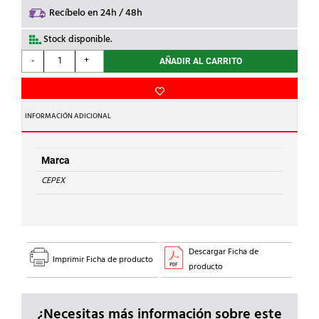
Recíbelo en 24h / 48h
Stock disponible.
CEPEX
-
+
AÑADIR AL CARRITO
-
ESPIGA
CONEXION
PE
INFORMACIÓN ADICIONAL
ROSCADA
PVC
d.
Marca
2''
CEPEX
cantidad
Descargar Ficha de
Imprimir Ficha de producto
producto
¿Necesitas más información sobre este