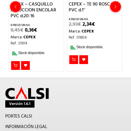
CEPEX – CASQUILLO
CEPEX – TE 90 ROSCAR
C
″
REDUCCION ENCOLAR
PVC d.1″
R
PVC d.20-16
EL
EL
2,93
€
2,34
€
4
PRECIO
PRECIO
EL
EL
0,45
€
0,36
€
Marca:
CEPEX
M
ORIGINAL
ACTUAL
PRECIO
PRECIO
ERA:
ES:
Marca:
CEPEX
Ref.: 01804
Re
ORIGINAL
ACTUAL
2,93€.
2,34€.
ERA:
ES:
Ref.: 01914
0,45€.
0,36€.
Stock disponible.
Stock disponible.
Versión 1.6.1
PORTES CALSI
INFORMACIÓN LEGAL