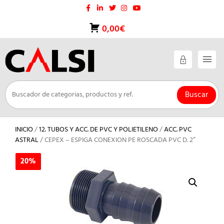
Saltar
al
contenido
0,00€
Buscar
INICIO
/
12. TUBOS Y ACC. DE PVC Y POLIETILENO
/
ACC. PVC
ASTRAL
/ CEPEX – ESPIGA CONEXION PE ROSCADA PVC D. 2”
20%
20%