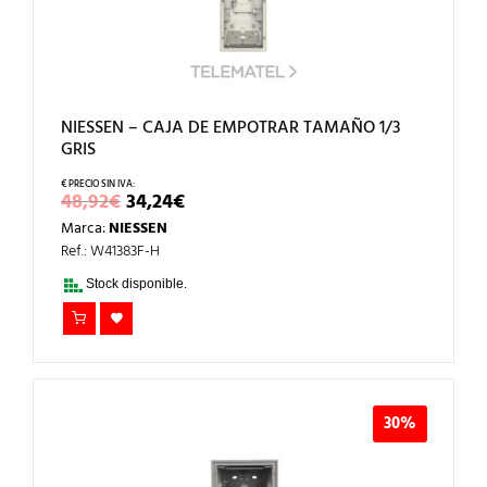
NIESSEN – CAJA DE EMPOTRAR TAMAÑO 1/3
GRIS
EL
EL
48,92
€
34,24
€
PRECIO
PRECIO
Marca:
NIESSEN
ORIGINAL
ACTUAL
ERA:
ES:
Ref.: W41383F-H
48,92€.
34,24€.
Stock disponible.
30%