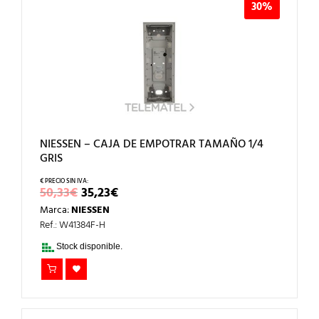
30%
NIESSEN – CAJA DE EMPOTRAR TAMAÑO 1/4
GRIS
EL
EL
50,33
€
35,23
€
PRECIO
PRECIO
Marca:
NIESSEN
ORIGINAL
ACTUAL
ERA:
ES:
Ref.: W41384F-H
50,33€.
35,23€.
Stock disponible.