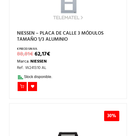
NIESSEN – PLACA DE CALLE 3 MÓDULOS
TAMAÑO 1/3 ALUMINIO
EL
EL
88,81
€
62,17
€
PRECIO
PRECIO
Marca:
NIESSEN
ORIGINAL
ACTUAL
ERA:
ES:
Ref.: W2413.10 AL
88,81€.
62,17€.
Stock disponible.
30%