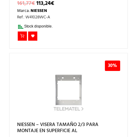
EL
EL
161,77
€
113,24
€
PRECIO
PRECIO
Marca:
NIESSEN
ORIGINAL
ACTUAL
ERA:
ES:
Ref.: W41028WC-A
161,77€.
113,24€.
Stock disponible.
30%
NIESSEN – VISERA TAMAÑO 2/3 PARA
MONTAJE EN SUPERFICIE AL