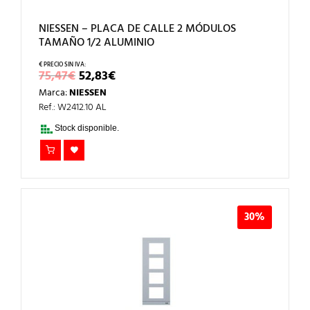
NIESSEN – PLACA DE CALLE 2 MÓDULOS
TAMAÑO 1/2 ALUMINIO
EL
EL
75,47
€
52,83
€
PRECIO
PRECIO
Marca:
NIESSEN
ORIGINAL
ACTUAL
ERA:
ES:
Ref.: W2412.10 AL
75,47€.
52,83€.
Stock disponible.
30%