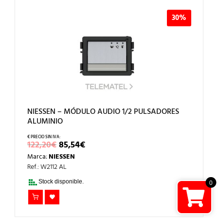
30%
NIESSEN – MÓDULO AUDIO 1/2 PULSADORES
ALUMINIO
EL
EL
122,20
€
85,54
€
PRECIO
PRECIO
Marca:
NIESSEN
ORIGINAL
ACTUAL
ERA:
ES:
Ref.: W2112 AL
122,20€.
85,54€.
Stock disponible.
0