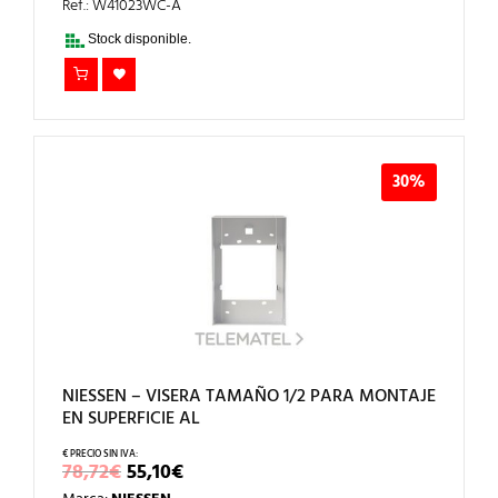
ERA:
ES:
Ref.: W41023WC-A
99,71€.
69,80€.
Stock disponible.
30%
NIESSEN – VISERA TAMAÑO 1/2 PARA MONTAJE
EN SUPERFICIE AL
EL
EL
78,72
€
55,10
€
PRECIO
PRECIO