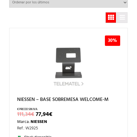
30%
NIESSEN – BASE SOBREMESA WELCOME-M
EL
EL
111,34
€
77,94
€
PRECIO
PRECIO
Marca:
NIESSEN
ORIGINAL
ACTUAL
ERA:
ES:
Ref.: W2925
111,34€.
77,94€.