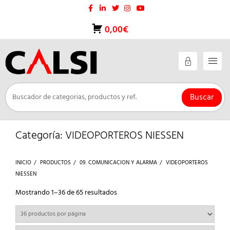
Saltar
al
contenido
0,00€
Buscar
Categoría:
VIDEOPORTEROS NIESSEN
INICIO
PRODUCTOS
09. COMUNICACION Y ALARMA
VIDEOPORTEROS
NIESSEN
Ordenado
Mostrando 1–36 de 65 resultados
por
los
últimos