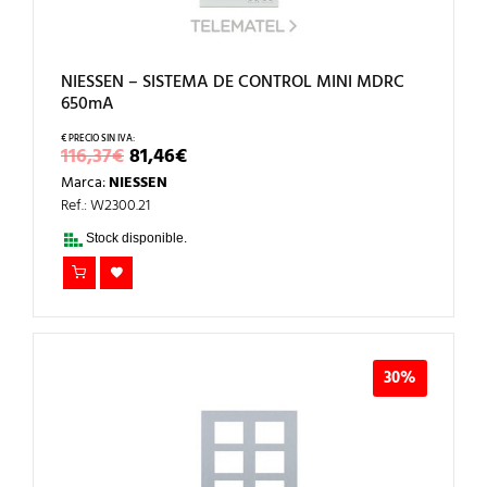
NIESSEN – SISTEMA DE CONTROL MINI MDRC
650mA
EL
EL
116,37
€
81,46
€
PRECIO
PRECIO
Marca:
NIESSEN
ORIGINAL
ACTUAL
ERA:
ES:
Ref.: W2300.21
116,37€.
81,46€.
Stock disponible.
30%