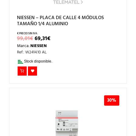
NIESSEN – PLACA DE CALLE 4 MÓDULOS
TAMAÑO 1/4 ALUMINIO
EL
EL
99,01
€
69,31
€
PRECIO
PRECIO
Marca:
NIESSEN
ORIGINAL
ACTUAL
ERA:
ES:
Ref.: W2414.10 AL
99,01€.
69,31€.
Stock disponible.
30%