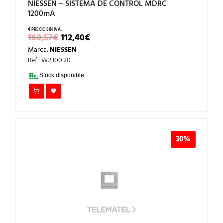
NIESSEN – SISTEMA DE CONTROL MDRC
1200mA
EL
EL
160,57
€
112,40
€
PRECIO
PRECIO
Marca:
NIESSEN
ORIGINAL
ACTUAL
ERA:
ES:
Ref.: W2300.20
160,57€.
112,40€.
Stock disponible.
30%