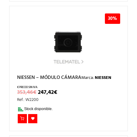
30%
NIESSEN – MÓDULO CÁMARA
Marca:
NIESSEN
EL
EL
353,46
€
247,42
€
PRECIO
PRECIO
Ref.: W2200
ORIGINAL
ACTUAL
ERA:
ES:
Stock disponible.
353,46€.
247,42€.