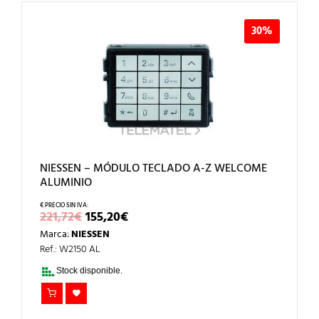
30%
NIESSEN – MÓDULO TECLADO A-Z WELCOME
ALUMINIO
EL
EL
221,72
€
155,20
€
PRECIO
PRECIO
Marca:
NIESSEN
ORIGINAL
ACTUAL
ERA:
ES:
Ref.: W2150 AL
221,72€.
155,20€.
Stock disponible.