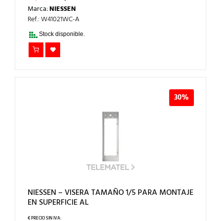
PRECIO
PRECIO
Marca:
NIESSEN
ORIGINAL
ACTUAL
ERA:
ES:
Ref.: W41021WC-A
71,83€.
50,28€.
Stock disponible.
30%
NIESSEN – VISERA TAMAÑO 1/5 PARA MONTAJE
EN SUPERFICIE AL