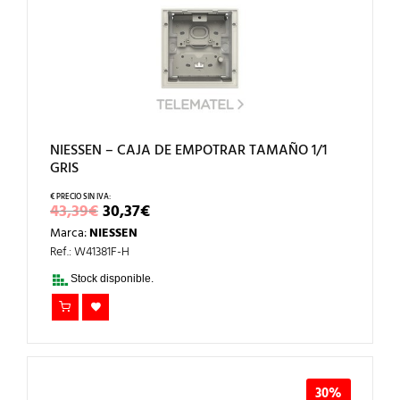
NIESSEN – CAJA DE EMPOTRAR TAMAÑO 1/1
GRIS
EL
EL
43,39
€
30,37
€
PRECIO
PRECIO
Marca:
NIESSEN
ORIGINAL
ACTUAL
ERA:
ES:
Ref.: W41381F-H
43,39€.
30,37€.
Stock disponible.
30%