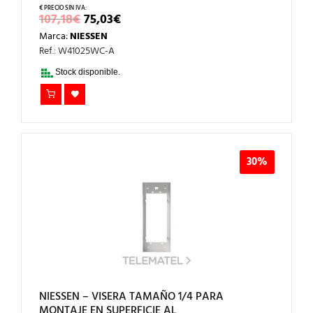
EL
EL
107,18
€
75,03
€
PRECIO
PRECIO
Marca:
NIESSEN
ORIGINAL
ACTUAL
ERA:
ES:
Ref.: W41025WC-A
107,18€.
75,03€.
Stock disponible.
30%
NIESSEN – VISERA TAMAÑO 1/4 PARA
MONTAJE EN SUPERFICIE AL