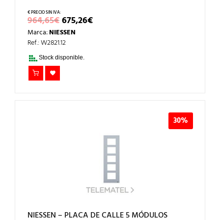
EL
EL
964,65
€
675,26
€
PRECIO
PRECIO
Marca:
NIESSEN
ORIGINAL
ACTUAL
ERA:
ES:
Ref.: W2821.12
964,65€.
675,26€.
Stock disponible.
30%
NIESSEN – PLACA DE CALLE 5 MÓDULOS