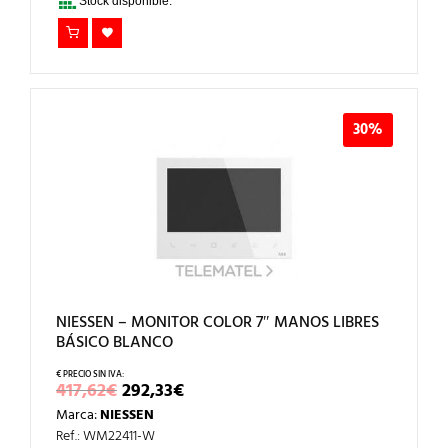
Stock disponible.
30%
NIESSEN – MONITOR COLOR 7″ MANOS LIBRES
BÁSICO BLANCO
EL
EL
417,62
€
292,33
€
PRECIO
PRECIO
Marca:
NIESSEN
ORIGINAL
ACTUAL
ERA:
ES:
Ref.: WM22411-W