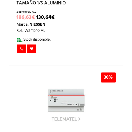
TAMAÑO 1/5 ALUMINIO
EL
EL
186,63
€
130,64
€
PRECIO
PRECIO
Marca:
NIESSEN
ORIGINAL
ACTUAL
ERA:
ES:
Ref.: W2415.10 AL
186,63€.
130,64€.
Stock disponible.
30%