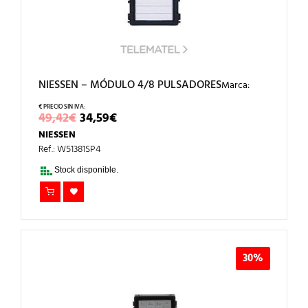
NIESSEN – MÓDULO 4/8 PULSADORES
Marca:
EL
EL
49,42
€
34,59
€
PRECIO
PRECIO
NIESSEN
ORIGINAL
ACTUAL
ERA:
ES:
Ref.: W51381SP4
49,42€.
34,59€.
Stock disponible.
30%