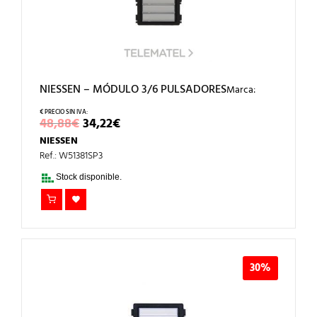
NIESSEN – MÓDULO 3/6 PULSADORES
Marca:
EL
EL
48,88
€
34,22
€
PRECIO
PRECIO
NIESSEN
ORIGINAL
ACTUAL
ERA:
ES:
Ref.: W51381SP3
48,88€.
34,22€.
Stock disponible.
30%