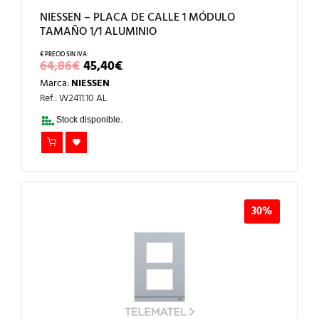
NIESSEN – PLACA DE CALLE 1 MÓDULO
TAMAÑO 1/1 ALUMINIO
EL
EL
64,86
€
45,40
€
PRECIO
PRECIO
Marca:
NIESSEN
ORIGINAL
ACTUAL
ERA:
ES:
Ref.: W2411.10 AL
64,86€.
45,40€.
Stock disponible.
30%