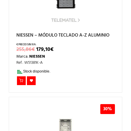
NIESSEN – MÓDULO TECLADO A-Z ALUMINIO
EL
EL
255,86
€
179,10
€
PRECIO
PRECIO
Marca:
NIESSEN
ORIGINAL
ACTUAL
ERA:
ES:
Ref.: W51381K-A
255,86€.
179,10€.
Stock disponible.
30%