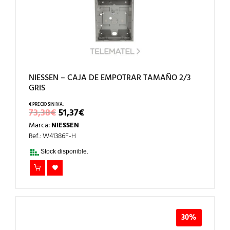
NIESSEN – CAJA DE EMPOTRAR TAMAÑO 2/3
GRIS
EL
EL
73,38
€
51,37
€
PRECIO
PRECIO
Marca:
NIESSEN
ORIGINAL
ACTUAL
ERA:
ES:
Ref.: W41386F-H
73,38€.
51,37€.
Stock disponible.
30%