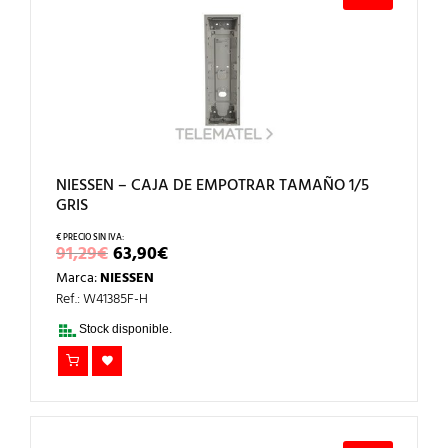
NIESSEN – CAJA DE EMPOTRAR TAMAÑO 1/5
GRIS
EL
EL
91,29
€
63,90
€
PRECIO
PRECIO
Marca:
NIESSEN
ORIGINAL
ACTUAL
ERA:
ES:
Ref.: W41385F-H
91,29€.
63,90€.
Stock disponible.