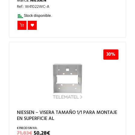
Marca:
NIESSEN
ORIGINAL
ACTUAL
ERA:
ES:
Ref.: W41022WC-A
78,72€.
55,10€.
Stock disponible.
30%
NIESSEN – VISERA TAMAÑO 1/1 PARA MONTAJE
EN SUPERFICIE AL
EL
EL
71,83
€
50,28
€