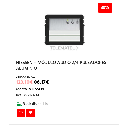
30%
NIESSEN – MÓDULO AUDIO 2/4 PULSADORES
ALUMINIO
EL
EL
123,10
€
86,17
€
PRECIO
PRECIO
Marca:
NIESSEN
ORIGINAL
ACTUAL
ERA:
ES:
Ref.: W2124 AL
123,10€.
86,17€.
Stock disponible.