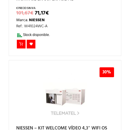
EL
EL
101,67
€
71,17
€
PRECIO
PRECIO
Marca:
NIESSEN
ORIGINAL
ACTUAL
ERA:
ES:
Ref.: W41024WC-A
101,67€.
71,17€.
Stock disponible.
30%
NIESSEN – KIT WELCOME VÍDEO 4,3″ WIFI OS