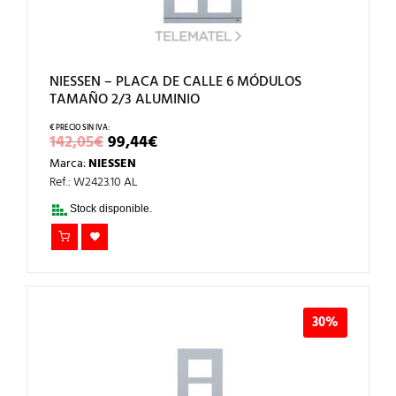
NIESSEN – PLACA DE CALLE 6 MÓDULOS
TAMAÑO 2/3 ALUMINIO
EL
EL
142,05
€
99,44
€
PRECIO
PRECIO
Marca:
NIESSEN
ORIGINAL
ACTUAL
ERA:
ES:
Ref.: W2423.10 AL
142,05€.
99,44€.
Stock disponible.
30%