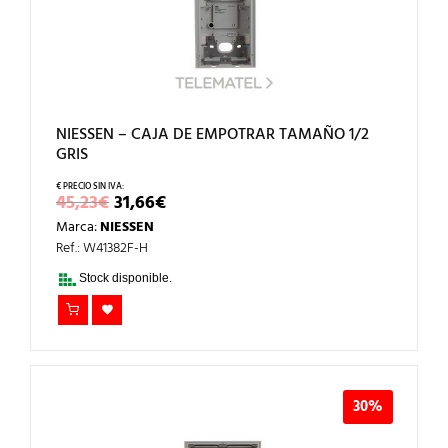
NIESSEN – CAJA DE EMPOTRAR TAMAÑO 1/2
GRIS
EL
EL
45,23
€
31,66
€
PRECIO
PRECIO
Marca:
NIESSEN
ORIGINAL
ACTUAL
ERA:
ES:
Ref.: W41382F-H
45,23€.
31,66€.
Stock disponible.
30%