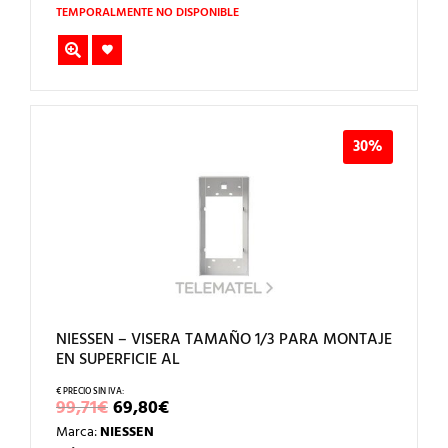
417,62€.
292,33€.
TEMPORALMENTE NO DISPONIBLE
30%
NIESSEN – VISERA TAMAÑO 1/3 PARA MONTAJE
EN SUPERFICIE AL
EL
EL
99,71
€
69,80
€
PRECIO
PRECIO
Marca:
NIESSEN
ORIGINAL
ACTUAL