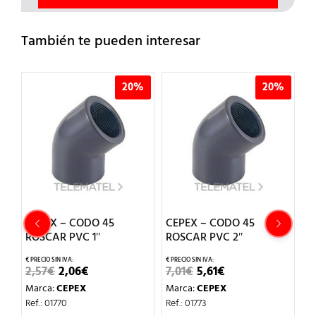
También te pueden interesar
%
20%
20%
CEPEX – CODO 45
CEPEX – CODO 45
C
ROSCAR PVC 1″
ROSCAR PVC 2″
D
EL
EL
EL
EL
2,57
€
2,06
€
7,01
€
5,61
€
2
PRECIO
PRECIO
PRECIO
PRECIO
Marca:
CEPEX
Marca:
CEPEX
M
ORIGINAL
ACTUAL
ORIGINAL
ACTUAL
ERA:
ES:
ERA:
ES:
Ref.: 01770
Ref.: 01773
Re