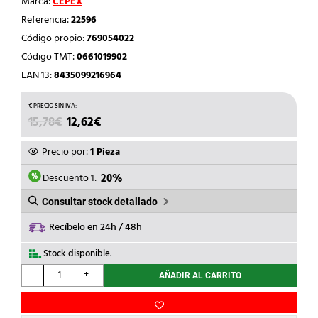
Marca:
CEPEX
Referencia:
22596
Código propio:
769054022
Código TMT:
0661019902
EAN 13:
8435099216964
EL
EL
15,78
€
12,62
€
PRECIO
PRECIO
ORIGINAL
ACTUAL
Precio por:
1 Pieza
ERA:
ES:
15,78€.
12,62€.
Descuento 1:
20%
Consultar stock detallado
Recíbelo en 24h / 48h
Stock disponible.
CEPEX
-
+
AÑADIR AL CARRITO
-
CODO
MIXTO