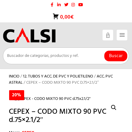
Saltar
al
contenido
0,00€
Buscar
INICIO
/
12. TUBOS Y ACC. DE PVC Y POLIETILENO
/
ACC. PVC
ASTRAL
/ CEPEX – CODO MIXTO 90 PVC D.75×2.1/2″
20%
20%
CEPEX – CODO MIXTO 90 PVC
d.75×2.1/2″