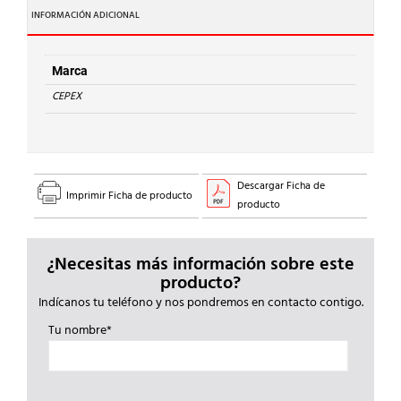
90
INFORMACIÓN ADICIONAL
PVC
d.75x2.1/2"
cantidad
Marca
CEPEX
Descargar Ficha de
Imprimir Ficha de producto
producto
¿Necesitas más información sobre este
producto?
Indícanos tu teléfono y nos pondremos en contacto contigo.
Tu nombre*