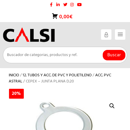
Saltar
al
contenido
0,00€
Buscar
INICIO
/
12. TUBOS Y ACC. DE PVC Y POLIETILENO
/
ACC. PVC
ASTRAL
/ CEPEX – JUNTA PLANA D.20
20%
20%