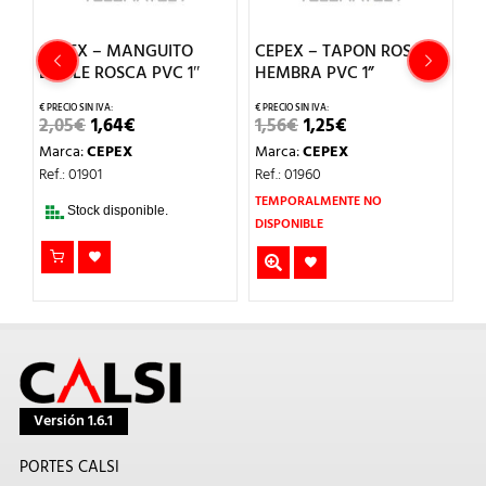
CEPEX – MANGUITO
CEPEX – TAPON ROSCA
C
DOBLE ROSCA PVC 1″
HEMBRA PVC 1”
R
EL
EL
EL
EL
2,05
€
1,64
€
1,56
€
1,25
€
7,
PRECIO
PRECIO
PRECIO
PRECIO
Marca:
CEPEX
Marca:
CEPEX
M
ORIGINAL
ACTUAL
ORIGINAL
ACTUAL
ERA:
ES:
ERA:
ES:
Ref.: 01901
Ref.: 01960
Re
2,05€.
1,64€.
1,56€.
1,25€.
TEMPORALMENTE NO
T
Stock disponible.
DISPONIBLE
DI
Versión 1.6.1
PORTES CALSI