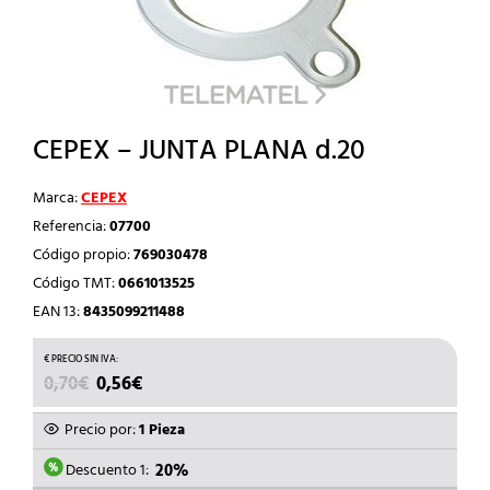
CEPEX – JUNTA PLANA d.20
Marca:
CEPEX
Referencia:
07700
Código propio:
769030478
Código TMT:
0661013525
EAN 13:
8435099211488
EL
EL
0,70
€
0,56
€
PRECIO
PRECIO
ORIGINAL
ACTUAL
Precio por:
1 Pieza
ERA:
ES:
0,70€.
0,56€.
Descuento 1:
20%