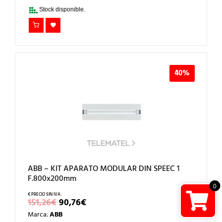
152,00€.
121,60€.
Stock disponible.
40%
ABB – KIT APARATO MODULAR DIN SPEEC 1
F.800x200mm
0
EL
EL
151,26
€
90,76
€
PRECIO
PRECIO
Marca:
ABB
ORIGINAL
ACTUAL