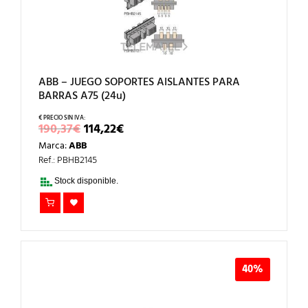
ABB – JUEGO SOPORTES AISLANTES PARA
BARRAS A75 (24u)
EL
EL
190,37
€
114,22
€
PRECIO
PRECIO
Marca:
ABB
ORIGINAL
ACTUAL
ERA:
ES:
Ref.: PBHB2145
190,37€.
114,22€.
Stock disponible.
40%