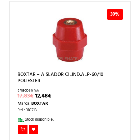
30%
BOXTAR – AISLADOR CILIND.ALP-60/10
POLIESTER
EL
EL
17,83
€
12,48
€
PRECIO
PRECIO
Marca:
BOXTAR
ORIGINAL
ACTUAL
ERA:
ES:
Ref.: 310713
17,83€.
12,48€.
Stock disponible.