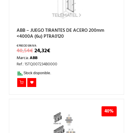
ABB – JUEGO TIRANTES DE ACERO 200mm
<4000A (6u) PTRA0120
EL
EL
40,54
€
24,32
€
PRECIO
PRECIO
Marca:
ABB
ORIGINAL
ACTUAL
ERA:
ES:
Ref.: 1STQ007234B0000
40,54€.
24,32€.
Stock disponible.
40%