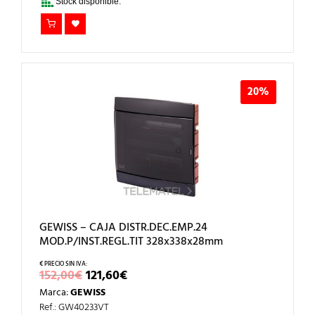
Stock disponible.
20%
GEWISS – CAJA DISTR.DEC.EMP.24
MOD.P/INST.REGL.TIT 328x338x28mm
EL
EL
152,00
€
121,60
€
PRECIO
PRECIO
Marca:
GEWISS
ORIGINAL
ACTUAL
ERA:
ES:
Ref.: GW40233VT