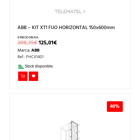
ABB – KIT XT1 FIJO HORIZONTAL 150x600mm
EL
EL
208,35
€
125,01
€
PRECIO
PRECIO
Marca:
ABB
ORIGINAL
ACTUAL
ERA:
ES:
Ref.: PHCX1401
208,35€.
125,01€.
Stock disponible.
40%