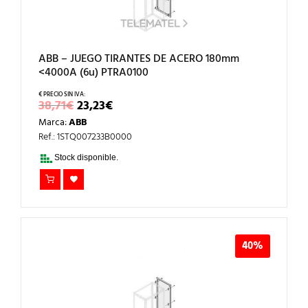
ABB – JUEGO TIRANTES DE ACERO 180mm
<4000A (6u) PTRA0100
EL
EL
38,71
€
23,23
€
PRECIO
PRECIO
Marca:
ABB
ORIGINAL
ACTUAL
ERA:
ES:
Ref.: 1STQ007233B0000
38,71€.
23,23€.
Stock disponible.
40%