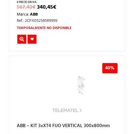
EL
EL
567,42
€
340,45
€
PRECIO
PRECIO
Marca:
ABB
ORIGINAL
ACTUAL
ERA:
ES:
Ref.: 2CPX052585R9999
567,42€.
340,45€.
TEMPORALMENTE NO DISPONIBLE
40%
ABB – KIT 3xXT4 FIJO VERTICAL 300x800mm