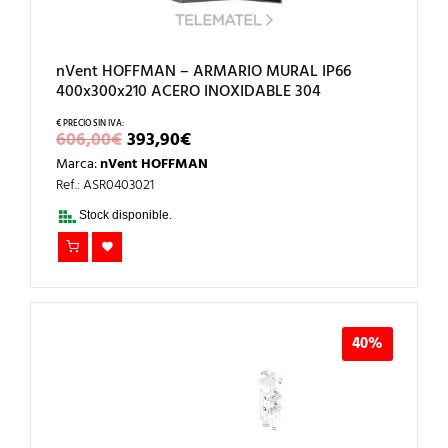
nVent HOFFMAN – ARMARIO MURAL IP66
400x300x210 ACERO INOXIDABLE 304
EL
EL
606,00
€
393,90
€
PRECIO
PRECIO
Marca:
nVent HOFFMAN
ORIGINAL
ACTUAL
ERA:
ES:
Ref.: ASR0403021
606,00€.
393,90€.
Stock disponible.
40%