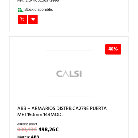
ERA:
ES:
Ref.: 2CPX052589R9999
909,32€.
545,59€.
Stock disponible.
40%
ABB – ARMARIOS DISTRB.CA27RE PUERTA
MET.150mm 144MOD.
EL
EL
830,43
€
498,26
€
PRECIO
PRECIO
Marca:
ABB