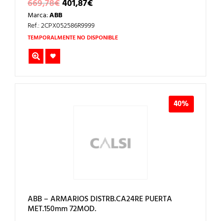
EL
EL
669,78
€
401,87
€
PRECIO
PRECIO
Marca:
ABB
ORIGINAL
ACTUAL
ERA:
ES:
Ref.: 2CPX052586R9999
669,78€.
401,87€.
TEMPORALMENTE NO DISPONIBLE
40%
ABB – ARMARIOS DISTRB.CA24RE PUERTA
MET.150mm 72MOD.