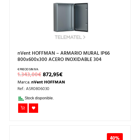
nVent HOFFMAN – ARMARIO MURAL IP66
800x600x300 ACERO INOXIDABLE 304
EL
EL
1.343,00
€
872,95
€
PRECIO
PRECIO
Marca:
nVent HOFFMAN
ORIGINAL
ACTUAL
ERA:
ES:
Ref.: ASR0806030
1.343,00€.
872,95€.
Stock disponible.
40%