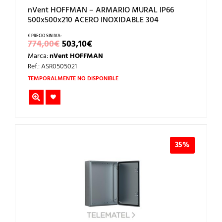
nVent HOFFMAN – ARMARIO MURAL IP66
500x500x210 ACERO INOXIDABLE 304
EL
EL
774,00
€
503,10
€
PRECIO
PRECIO
Marca:
nVent HOFFMAN
ORIGINAL
ACTUAL
ERA:
ES:
Ref.: ASR0505021
774,00€.
503,10€.
TEMPORALMENTE NO DISPONIBLE
35%