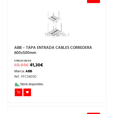
ABB – TAPA ENTRADA CABLES CORREDERA
600x500mm
EL
EL
68,84
€
41,30
€
PRECIO
PRECIO
Marca:
ABB
ORIGINAL
ACTUAL
ERA:
ES:
Ref.: PFCS6050
68,84€.
41,30€.
Stock disponible.