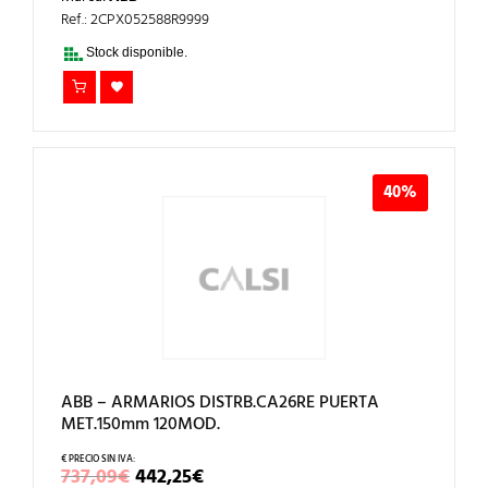
ORIGINAL
ACTUAL
ERA:
ES:
Ref.: 2CPX052588R9999
830,43€.
498,26€.
Stock disponible.
40%
ABB – ARMARIOS DISTRB.CA26RE PUERTA
MET.150mm 120MOD.
EL
EL
737,09
€
442,25
€