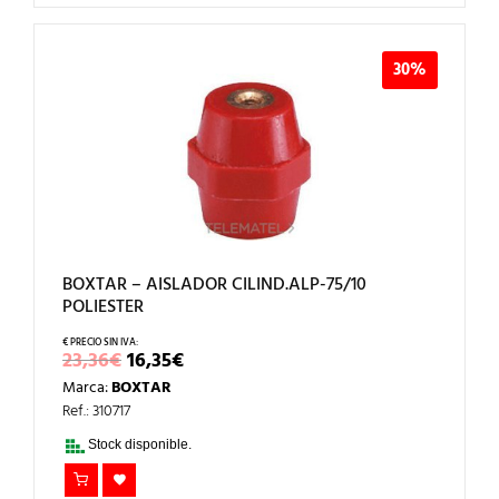
30%
BOXTAR – AISLADOR CILIND.ALP-75/10
POLIESTER
EL
EL
23,36
€
16,35
€
PRECIO
PRECIO
Marca:
BOXTAR
ORIGINAL
ACTUAL
ERA:
ES:
Ref.: 310717
23,36€.
16,35€.
Stock disponible.