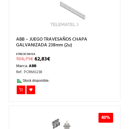
ABB – JUEGO TRAVESAÑOS CHAPA
GALVANIZADA 238mm (2u)
EL
EL
104,71
€
62,83
€
PRECIO
PRECIO
Marca:
ABB
ORIGINAL
ACTUAL
ERA:
ES:
Ref.: PCRM0238
104,71€.
62,83€.
Stock disponible.
40%