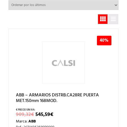
40%
ABB – ARMARIOS DISTRB.CA28RE PUERTA
MET.150mm 168MOD.
EL
EL
909,32
€
545,59
€
PRECIO
PRECIO
Marca:
ABB
ORIGINAL
ACTUAL