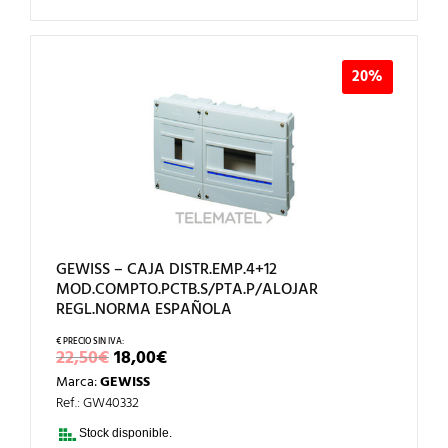
20%
GEWISS – CAJA DISTR.EMP.4+12
MOD.COMPTO.PCTB.S/PTA.P/ALOJAR
REGL.NORMA ESPAÑOLA
EL
EL
22,50
€
18,00
€
PRECIO
PRECIO
Marca:
GEWISS
ORIGINAL
ACTUAL
ERA:
ES:
Ref.: GW40332
22,50€.
18,00€.
Stock disponible.