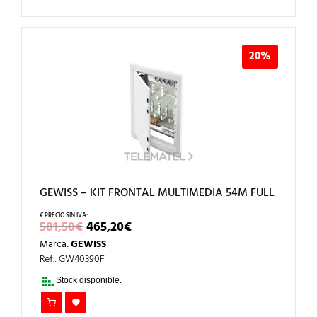
20%
GEWISS – KIT FRONTAL MULTIMEDIA 54M FULL
EL
EL
581,50
€
465,20
€
PRECIO
PRECIO
Marca:
GEWISS
ORIGINAL
ACTUAL
ERA:
ES:
Ref.: GW40390F
581,50€.
465,20€.
Stock disponible.