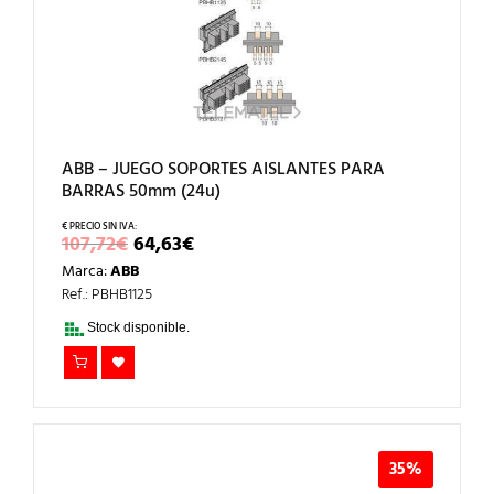
ABB – JUEGO SOPORTES AISLANTES PARA
BARRAS 50mm (24u)
EL
EL
107,72
€
64,63
€
PRECIO
PRECIO
Marca:
ABB
ORIGINAL
ACTUAL
ERA:
ES:
Ref.: PBHB1125
107,72€.
64,63€.
Stock disponible.
35%