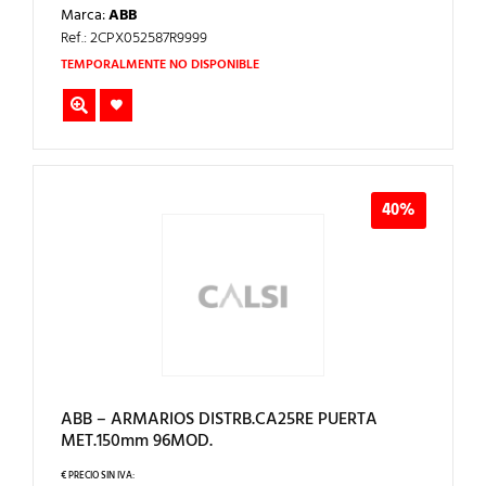
PRECIO
PRECIO
Marca:
ABB
ORIGINAL
ACTUAL
ERA:
ES:
Ref.: 2CPX052587R9999
737,09€.
442,25€.
TEMPORALMENTE NO DISPONIBLE
40%
ABB – ARMARIOS DISTRB.CA25RE PUERTA
MET.150mm 96MOD.