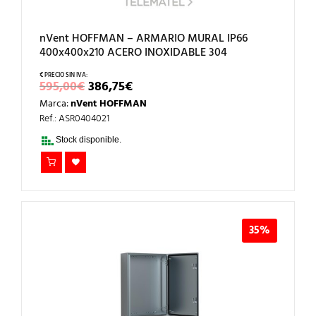
nVent HOFFMAN – ARMARIO MURAL IP66
400x400x210 ACERO INOXIDABLE 304
EL
EL
595,00
€
386,75
€
PRECIO
PRECIO
Marca:
nVent HOFFMAN
ORIGINAL
ACTUAL
ERA:
ES:
Ref.: ASR0404021
595,00€.
386,75€.
Stock disponible.
35%