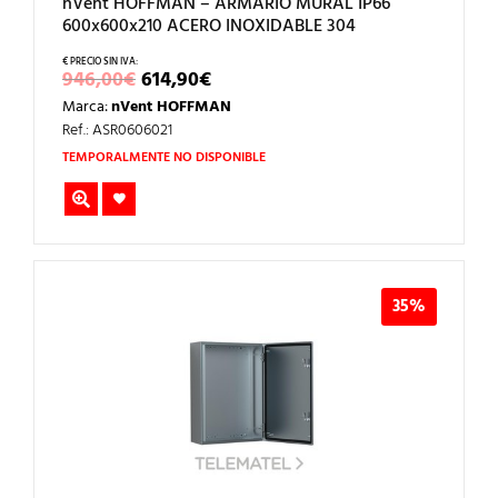
nVent HOFFMAN – ARMARIO MURAL IP66
600x600x210 ACERO INOXIDABLE 304
EL
EL
946,00
€
614,90
€
PRECIO
PRECIO
Marca:
nVent HOFFMAN
ORIGINAL
ACTUAL
ERA:
ES:
Ref.: ASR0606021
946,00€.
614,90€.
TEMPORALMENTE NO DISPONIBLE
35%