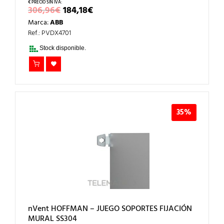
EL
EL
306,96
€
184,18
€
PRECIO
PRECIO
Marca:
ABB
ORIGINAL
ACTUAL
ERA:
ES:
Ref.: PVDX4701
306,96€.
184,18€.
Stock disponible.
35%
nVent HOFFMAN – JUEGO SOPORTES FIJACIÓN
MURAL SS304