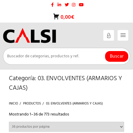
Saltar
al
contenido
0,00€
Buscar
Categoría:
03. ENVOLVENTES (ARMARIOS Y
CAJAS)
INICIO
PRODUCTOS
03. ENVOLVENTES (ARMARIOS Y CAJAS)
Ordenado
Mostrando 1–36 de 773 resultados
por
los
últimos