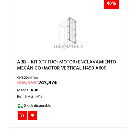
40%
ABB – KIT XT7 FIJO+MOTOR+ENCLAVAMIENTO
MECÁNICO+MOTOR VERTICAL H450 A600
EL
EL
406,45
€
243,87
€
PRECIO
PRECIO
Marca:
ABB
ORIGINAL
ACTUAL
ERA:
ES:
Ref.: PVGT7419
406,45€.
243,87€.
Stock disponible.