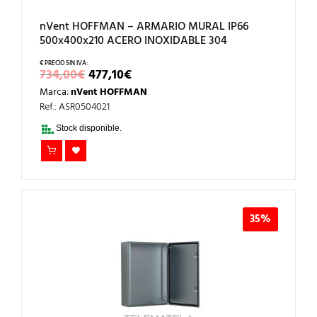
nVent HOFFMAN – ARMARIO MURAL IP66
500x400x210 ACERO INOXIDABLE 304
EL
EL
734,00
€
477,10
€
PRECIO
PRECIO
Marca:
nVent HOFFMAN
ORIGINAL
ACTUAL
ERA:
ES:
Ref.: ASR0504021
734,00€.
477,10€.
Stock disponible.
35%