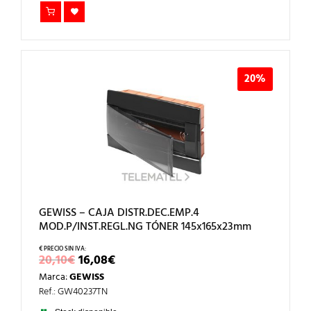
20%
GEWISS – CAJA DISTR.DEC.EMP.4
MOD.P/INST.REGL.NG TÓNER 145x165x23mm
EL
EL
20,10
€
16,08
€
PRECIO
PRECIO
Marca:
GEWISS
ORIGINAL
ACTUAL
ERA:
ES:
Ref.: GW40237TN
20,10€.
16,08€.