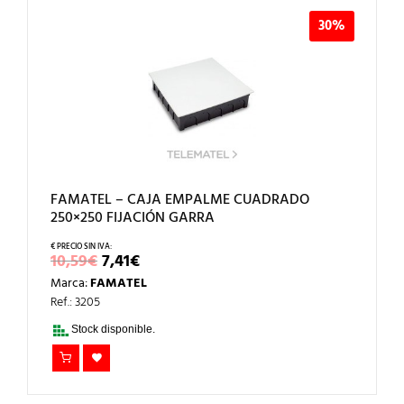
30%
FAMATEL – CAJA EMPALME CUADRADO
250×250 FIJACIÓN GARRA
EL
EL
10,59
€
7,41
€
PRECIO
PRECIO
Marca:
FAMATEL
ORIGINAL
ACTUAL
ERA:
ES:
Ref.: 3205
10,59€.
7,41€.
Stock disponible.