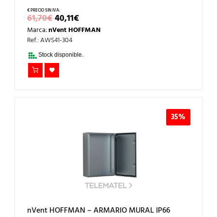
EL
EL
61,70
€
40,11
€
PRECIO
PRECIO
Marca:
nVent HOFFMAN
ORIGINAL
ACTUAL
ERA:
ES:
Ref.: AWS41-304
61,70€.
40,11€.
Stock disponible.
35%
nVent HOFFMAN – ARMARIO MURAL IP66