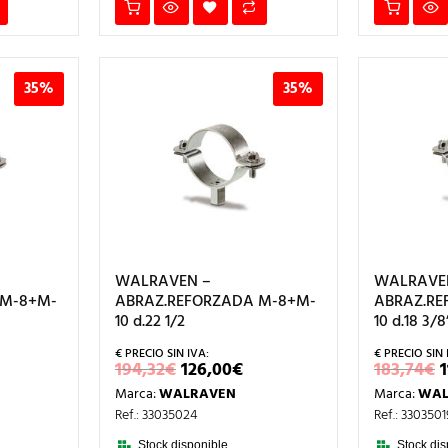
35%
35%
WALRAVEN –
WALRAVE
 M-8+M-
ABRAZ.REFORZADA M-8+M-
ABRAZ.RE
10 d.22 1/2
10 d.18 3/8
L
EL
EL
194,32
€
126,00
€
183,74
€
RECIO
PRECIO
PRECIO
Marca:
WALRAVEN
Marca:
WAL
L
CTUAL
ORIGINAL
ACTUAL
:
ERA:
ES:
Ref.: 33035024
Ref.: 3303501
26,00€.
194,32€.
126,00€.
Stock disponible.
Stock dis