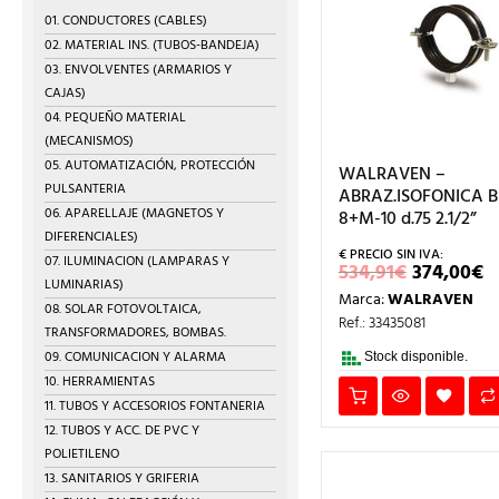
01. CONDUCTORES (CABLES)
02. MATERIAL INS. (TUBOS-BANDEJA)
03. ENVOLVENTES (ARMARIOS Y
CAJAS)
04. PEQUEÑO MATERIAL
(MECANISMOS)
05. AUTOMATIZACIÓN, PROTECCIÓN
WALRAVEN –
PULSANTERIA
ABRAZ.ISOFONICA BI
06. APARELLAJE (MAGNETOS Y
8+M-10 d.75 2.1/2”
DIFERENCIALES)
07. ILUMINACION (LAMPARAS Y
EL
E
534,91
€
374,00
€
PRECIO
P
LUMINARIAS)
Marca:
WALRAVEN
ORIGIN
A
08. SOLAR FOTOVOLTAICA,
ERA:
E
Ref.: 33435081
TRANSFORMADORES, BOMBAS.
534,91€.
3
09. COMUNICACION Y ALARMA
Stock disponible.
10. HERRAMIENTAS
11. TUBOS Y ACCESORIOS FONTANERIA
12. TUBOS Y ACC. DE PVC Y
POLIETILENO
13. SANITARIOS Y GRIFERIA