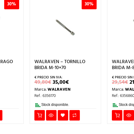
30%
30%
RRAGO
WALRAVEN – TORNILLO
WALRAVEN
0
BRIDA M-10×70
BRIDA M-
EL
EL
E
49,80
€
35,00
€
29,54
€
2
CIO
PRECIO
PRECIO
P
Marca:
WALRAVEN
Marca:
WAL
L
TUAL
ORIGINAL
ACTUAL
O
ERA:
ES:
E
Ref.: 6356170
Ref.: 635686
00€.
49,80€.
35,00€.
2
Stock disponible.
Stock dis