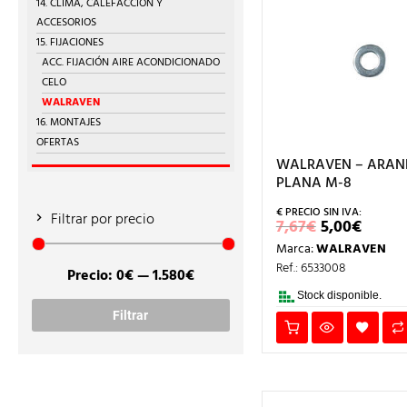
14. CLIMA, CALEFACCIÓN Y
ACCESORIOS
15. FIJACIONES
ACC. FIJACIÓN AIRE ACONDICIONADO
CELO
WALRAVEN
16. MONTAJES
OFERTAS
WALRAVEN – ARAN
PLANA M-8
Filtrar por precio
EL
EL
7,67
€
5,00
€
PRECIO
PREC
Marca:
WALRAVEN
ORIGINAL
ACTU
ERA:
ES:
Ref.: 6533008
Precio:
0€
—
1.580€
7,67€.
5,00€
Precio
Precio
Stock disponible.
mínimo
máximo
Filtrar