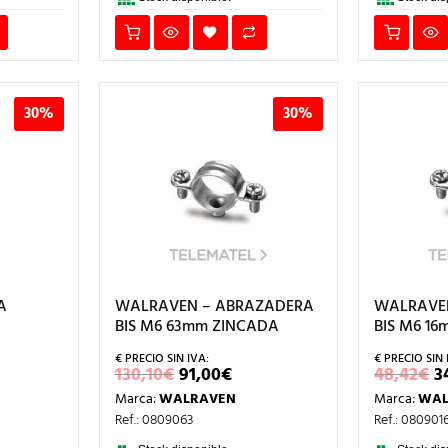
30%
30%
A
WALRAVEN – ABRAZADERA
WALRAVE
BIS M6 63mm ZINCADA
BIS M6 1
EL
EL
E
130,10
€
91,00
€
48,42
€
3
RECIO
PRECIO
PRECIO
P
Marca:
WALRAVEN
Marca:
WAL
AL
CTUAL
ORIGINAL
ACTUAL
O
:
ERA:
ES:
E
Ref.: 0809063
Ref.: 080901
,00€.
130,10€.
91,00€.
4