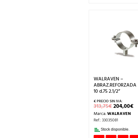
WALRAVEN –
ABRAZ.REFORZADA
10 d.75 2.1/2”
EL
E
313,75
€
204,00
€
PRECIO
P
Marca:
WALRAVEN
ORIGINA
A
ERA:
E
Ref.: 33035081
313,75€.
2
Stock disponible.