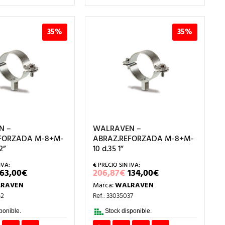
35%
35%
N –
WALRAVEN –
FORZADA M-8+M-
ABRAZ.REFORZADA M-8+M-
2”
10 d.35 1”
EL
EL
EL
EL
163,00
€
206,87
€
134,00
€
PRECIO
PRECIO
PRECIO
PRECIO
RAVEN
Marca:
WALRAVEN
ORIGINAL
ACTUAL
ORIGINAL
ACTUAL
ERA:
ES:
ERA:
ES:
52
Ref.: 33035037
251,44€.
163,00€.
206,87€.
134,00€.
ponible.
Stock disponible.