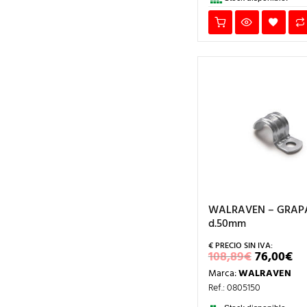
WALRAVEN – GRAP
d.50mm
EL
EL
108,89
€
76,00
€
PRECIO
P
Marca:
WALRAVEN
ORIGIN
A
ERA:
ES
Ref.: 0805150
108,89€.
76