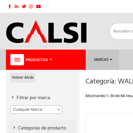
Saltar
al
contenido
PRODUCTOS
MARCAS
Volver Atrás
Categoría:
WAL
Mostrando 1–36 de 64 res
Filtrar por marca
Cualquier Marca
Categorías de producto