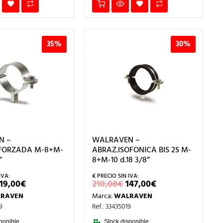
35%
30%
N –
WALRAVEN –
FORZADA M-8+M-
ABRAZ.ISOFONICA BIS 2S M-
”
8+M-10 d.18 3/8”
EL
EL
EL
EL
119,00
€
210,08
€
147,00
€
PRECIO
PRECIO
PRECIO
PRECIO
RAVEN
Marca:
WALRAVEN
ORIGINAL
ACTUAL
ORIGINAL
ACTUAL
ERA:
ES:
ERA:
ES:
9
Ref.: 33435019
183,74€.
119,00€.
210,08€.
147,00€.
ponible.
Stock disponible.