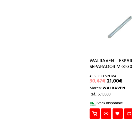
WALRAVEN – ESPA
SEPARADOR M-8×3
EL
EL
30,47
€
21,00
€
PRECIO
PRE
Marca:
WALRAVEN
ORIGINA
AC
ERA:
ES:
Ref.: 6313803
30,47€.
21,
Stock disponible.