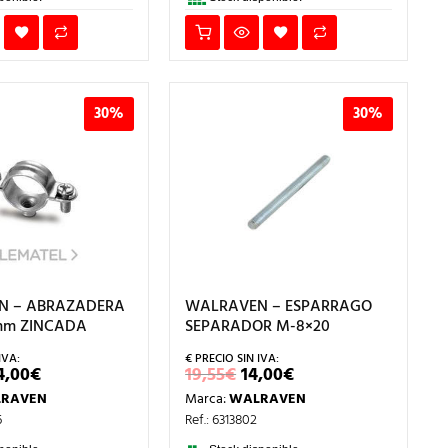
30%
30%
N – ABRAZADERA
WALRAVEN – ESPARRAGO
6mm ZINCADA
SEPARADOR M-8×20
L
EL
EL
EL
4,00
€
19,55
€
14,00
€
RECIO
PRECIO
PRECIO
PRECIO
RAVEN
Marca:
WALRAVEN
RIGINAL
ACTUAL
ORIGINAL
ACTUAL
RA:
ES:
ERA:
ES:
6
Ref.: 6313802
8,42€.
34,00€.
19,55€.
14,00€.