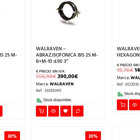
WALRAVEN –
WALRAVEN
S 2S M-
ABRAZ.ISOFONICA BIS 2S M-
HEXAGON
8+M-10 d.90 3”
E
19,76
€
14
P
L
EL
EL
556,98
€
390,00
€
Marca:
WAL
O
RECIO
PRECIO
PRECIO
E
Marca:
WALRAVEN
Ref.: 6123010
AL
CTUAL
ORIGINAL
ACTUAL
1
S:
ERA:
ES:
Ref.: 33435095
74,00€.
556,98€.
390,00€.
Stock dis
Stock disponible.
30%
30%