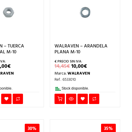
 – TUERCA
WALRAVEN – ARANDELA
AL M-10
PLANA M-10
L
EL
EL
EL
,00
€
14,45
€
10,00
€
RECIO
PRECIO
PRECIO
PRECIO
RAVEN
Marca:
WALRAVEN
RIGINAL
ACTUAL
ORIGINAL
ACTUAL
RA:
ES:
ERA:
ES:
Ref.: 6533010
9,76€.
14,00€.
14,45€.
10,00€.
ponible.
Stock disponible.
30%
35%