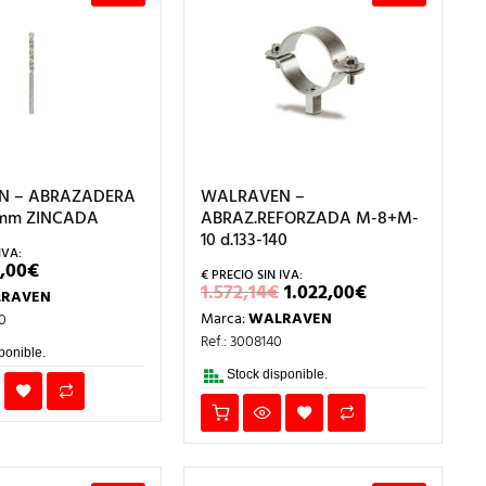
N – ABRAZADERA
WALRAVEN –
0mm ZINCADA
ABRAZ.REFORZADA M-8+M-
10 d.133-140
L
EL
,00
€
RECIO
PRECIO
EL
EL
1.572,14
€
1.022,00
€
RAVEN
RIGINAL
ACTUAL
PRECIO
PRECIO
RA:
ES:
Marca:
WALRAVEN
0
ORIGINAL
ACTUAL
,13€.
36,00€.
ERA:
ES:
Ref.: 3008140
1.572,14€.
1.022,00€.
ponible.
Stock disponible.