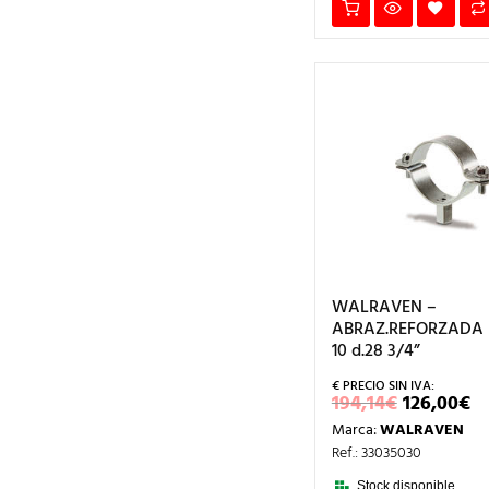
WALRAVEN –
ABRAZ.REFORZADA
10 d.28 3/4”
EL
E
194,14
€
126,00
€
PRECIO
P
Marca:
WALRAVEN
ORIGINA
A
ERA:
ES
Ref.: 33035030
194,14€.
1
Stock disponible.