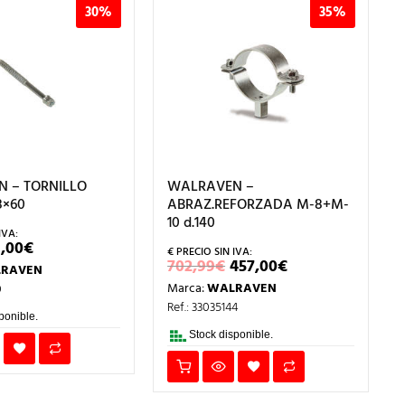
30%
35%
 – TORNILLO
WALRAVEN –
8×60
ABRAZ.REFORZADA M-8+M-
10 d.140
L
EL
1,00
€
RECIO
PRECIO
EL
EL
702,99
€
457,00
€
RAVEN
RIGINAL
ACTUAL
PRECIO
PRECIO
RA:
ES:
Marca:
WALRAVEN
0
ORIGINAL
ACTUAL
9,54€.
21,00€.
ERA:
ES:
Ref.: 33035144
702,99€.
457,00€.
ponible.
Stock disponible.