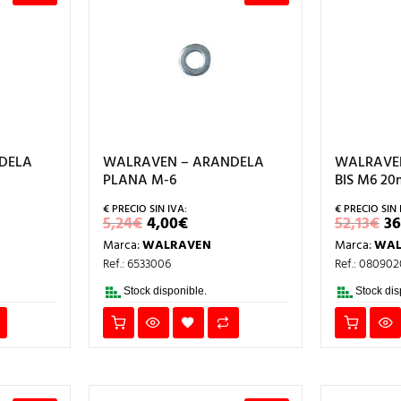
DELA
WALRAVEN – ARANDELA
WALRAVE
PLANA M-6
BIS M6 2
EL
EL
E
5,24
€
4,00
€
52,13
€
36
IO
PRECIO
PRECIO
P
Marca:
WALRAVEN
Marca:
WAL
AL
ORIGINAL
ACTUAL
O
ERA:
ES:
E
Ref.: 6533006
Ref.: 080902
.
5,24€.
4,00€.
52
Stock disponible.
Stock dis