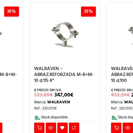
35%
35%
WALRAVEN –
WALRAVE
 M-8+M-
ABRAZ.REFORZADA M-8+M-
ABRAZ.RE
10 d.115 4”
10 d.100
L
EL
EL
533,69
€
347,00
€
433,39
€
RECIO
PRECIO
PRECIO
Marca:
WALRAVEN
Marca:
WAL
AL
ACTUAL
ORIGINAL
ACTUAL
S:
ERA:
ES:
Ref.: 33035118
Ref.: 3303510
38,00€.
533,69€.
347,00€.
Stock disponible.
Stock dis