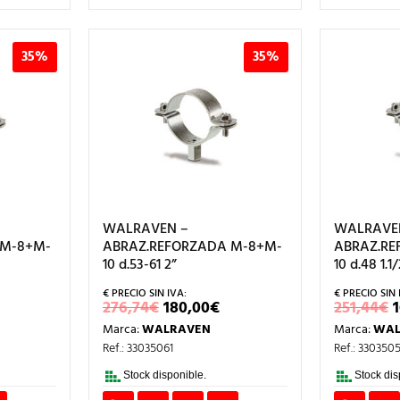
35%
35%
WALRAVEN –
WALRAVE
 M-8+M-
ABRAZ.REFORZADA M-8+M-
ABRAZ.RE
10 d.53-61 2”
10 d.48 1.1/
L
EL
EL
276,74
€
180,00
€
251,44
€
RECIO
PRECIO
PRECIO
Marca:
WALRAVEN
Marca:
WAL
L
CTUAL
ORIGINAL
ACTUAL
S:
ERA:
ES:
Ref.: 33035061
Ref.: 330350
04,00€.
276,74€.
180,00€.
Stock disponible.
Stock dis