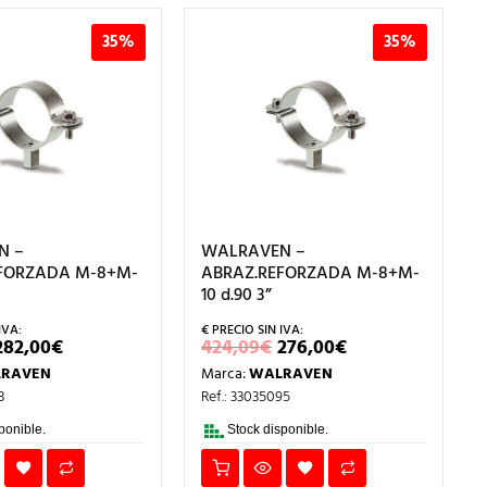
35%
35%
N –
WALRAVEN –
FORZADA M-8+M-
ABRAZ.REFORZADA M-8+M-
10 d.90 3”
EL
EL
EL
EL
282,00
€
424,09
€
276,00
€
PRECIO
PRECIO
PRECIO
PRECIO
RAVEN
Marca:
WALRAVEN
ORIGINAL
ACTUAL
ORIGINAL
ACTUAL
ERA:
ES:
ERA:
ES:
3
Ref.: 33035095
433,39€.
282,00€.
424,09€.
276,00€.
ponible.
Stock disponible.