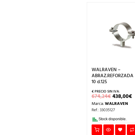
WALRAVEN –
ABRAZ.REFORZADA
10 d.125
EL
E
674,24
€
438,00
€
PRECIO
P
Marca:
WALRAVEN
ORIGIN
ERA:
E
Ref.: 33035127
674,24€.
4
Stock disponible.