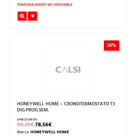
57,30€.
45,84€.
TEMPORALMENTE NO DISPONIBLE
20%
HONEYWELL HOME – CRONOTERMOSTATO T3
DIG.PROG.SEM.
EL
EL
98,20
€
78,56
€
PRECIO
PRECIO
Marca:
HONEYWELL HOME
ORIGINAL
ACTUAL