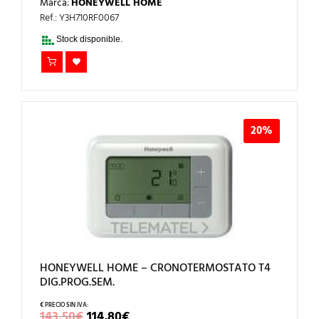
Marca:
HONEYWELL HOME
ORIGINAL
ACTUAL
ERA:
ES:
Ref.: Y3H710RF0067
169,00€.
135,20€.
Stock disponible.
20%
HONEYWELL HOME – CRONOTERMOSTATO T4
DIG.PROG.SEM.
EL
EL
143,50
€
114,80
€