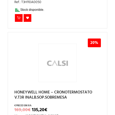
ERA:
ES:
Ref.: T3H110A0050
98,20€.
78,56€.
Stock disponible.
20%
HONEYWELL HOME – CRONOTERMOSTATO
V.T3R INALB.SOP.SOBREMESA
EL
EL
169,00
€
135,20
€
PRECIO
PRECIO