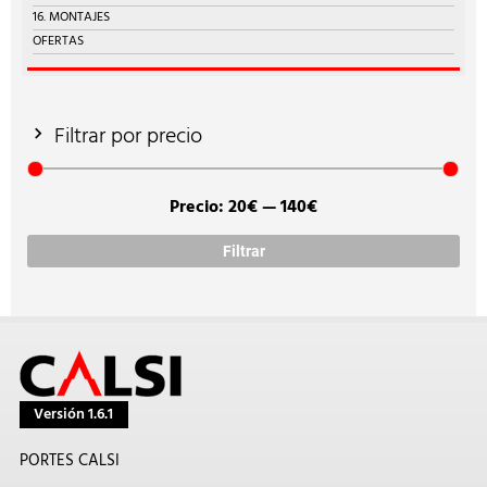
16. MONTAJES
OFERTAS
Filtrar por precio
Precio:
20€
—
140€
Prec
Prec
míni
máx
Filtrar
Versión 1.6.1
PORTES CALSI