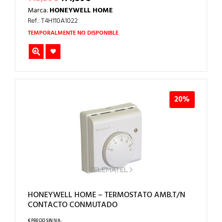
PRECIO
PRECIO
Marca:
HONEYWELL HOME
ORIGINAL
ACTUAL
ERA:
ES:
Ref.: T4H110A1022
143,50€.
114,80€.
TEMPORALMENTE NO DISPONIBLE
20%
HONEYWELL HOME – TERMOSTATO AMB.T/N
CONTACTO CONMUTADO