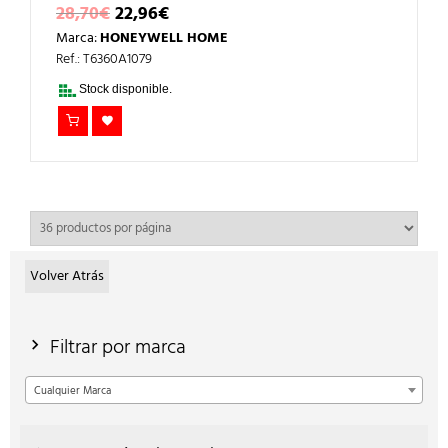
EL
EL
28,70
€
22,96
€
PRECIO
PRECIO
Marca:
HONEYWELL HOME
ORIGINAL
ACTUAL
ERA:
ES:
Ref.: T6360A1079
28,70€.
22,96€.
Stock disponible.
Volver Atrás
Filtrar por marca
Cualquier Marca