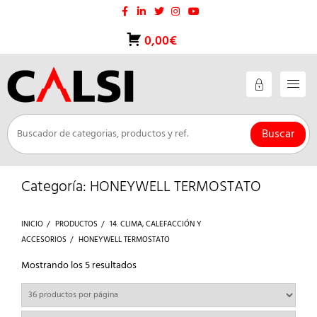
Saltar
al
contenido
0,00€
Buscar
Categoría:
HONEYWELL TERMOSTATO
INICIO
PRODUCTOS
14. CLIMA, CALEFACCIÓN Y
ACCESORIOS
HONEYWELL TERMOSTATO
Ordenado
Mostrando los 5 resultados
por
los
últimos