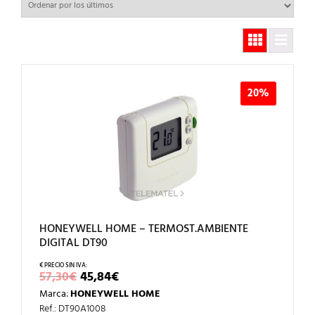
20%
HONEYWELL HOME – TERMOST.AMBIENTE
DIGITAL DT90
EL
EL
57,30
€
45,84
€
PRECIO
PRECIO
Marca:
HONEYWELL HOME
ORIGINAL
ACTUAL
ERA:
ES:
Ref.: DT90A1008