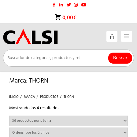
Saltar
al
contenido
0,00€
Buscar
Marca:
THORN
INICIO
MARCA
PRODUCTOS
THORN
Ordenado
Mostrando los 4 resultados
por
los
últimos