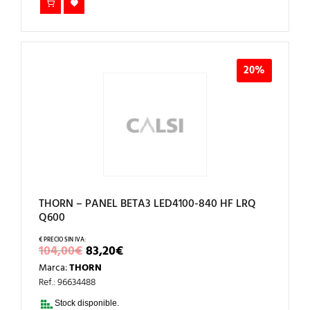
20%
THORN – PANEL BETA3 LED4100-840 HF LRQ
Q600
EL
EL
104,00
€
83,20
€
PRECIO
PRECIO
Marca:
THORN
ORIGINAL
ACTUAL
ERA:
ES:
Ref.: 96634488
104,00€.
83,20€.
Stock disponible.