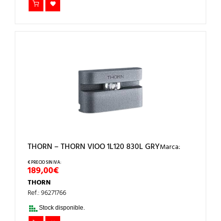
THORN – THORN VIOO 1L120 830L GRY
Marca:
189,00
€
THORN
Ref.: 96271766
Stock disponible.