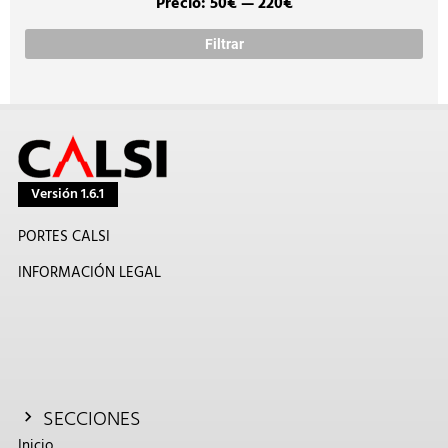
Precio:
50€
—
220€
Prec
Prec
míni
máx
Filtrar
Versión 1.6.1
PORTES CALSI
INFORMACIÓN LEGAL
SECCIONES
Inicio