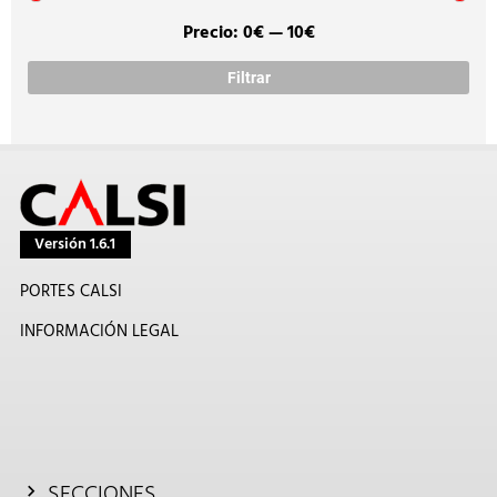
Precio:
0€
—
10€
Prec
Prec
míni
máx
Filtrar
Versión 1.6.1
PORTES CALSI
INFORMACIÓN LEGAL
SECCIONES