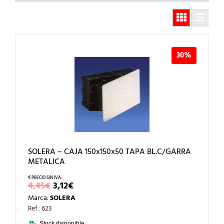
30%
SOLERA – CAJA 150x150x50 TAPA BL.C/GARRA
METALICA
EL
EL
4,45
€
3,12
€
PRECIO
PRECIO
Marca:
SOLERA
ORIGINAL
ACTUAL
ERA:
ES:
Ref.: 623
4,45€.
3,12€.
Stock disponible.