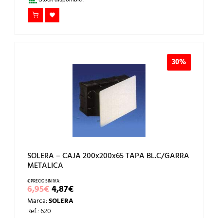
30%
SOLERA – CAJA 200x200x65 TAPA BL.C/GARRA
METALICA
EL
EL
6,95
€
4,87
€
PRECIO
PRECIO
Marca:
SOLERA
ORIGINAL
ACTUAL
ERA:
ES:
Ref.: 620