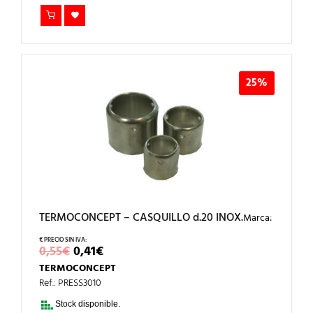
25%
TERMOCONCEPT – CASQUILLO d.20 INOX.
Marca:
EL
EL
0,55
€
0,41
€
PRECIO
PRECIO
TERMOCONCEPT
ORIGINAL
ACTUAL
ERA:
ES:
Ref.: PRESS3010
0,55€.
0,41€.
Stock disponible.