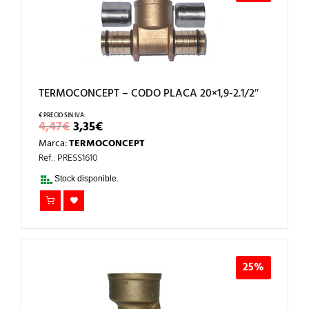
TERMOCONCEPT – CODO PLACA 20×1,9-2.1/2″
EL
EL
4,47
€
3,35
€
PRECIO
PRECIO
Marca:
TERMOCONCEPT
ORIGINAL
ACTUAL
ERA:
ES:
Ref.: PRESS1610
4,47€.
3,35€.
Stock disponible.
25%