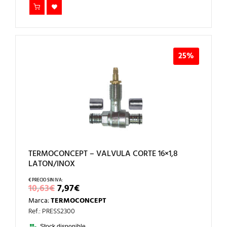
25%
TERMOCONCEPT – VALVULA CORTE 16×1,8
LATON/INOX
EL
EL
10,63
€
7,97
€
PRECIO
PRECIO
Marca:
TERMOCONCEPT
ORIGINAL
ACTUAL
ERA:
ES:
Ref.: PRESS2300
10,63€.
7,97€.
Stock disponible.