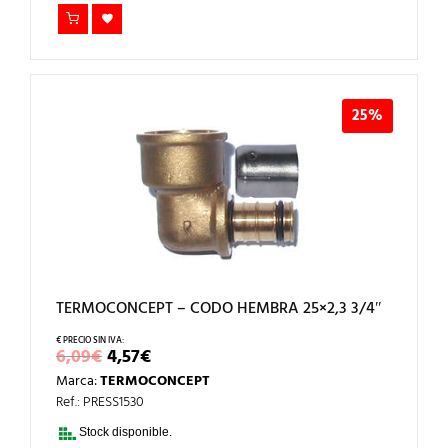
25%
TERMOCONCEPT – CODO HEMBRA 25×2,3 3/4″
EL
EL
6,09
€
4,57
€
PRECIO
PRECIO
Marca:
TERMOCONCEPT
ORIGINAL
ACTUAL
ERA:
ES:
Ref.: PRESS1530
6,09€.
4,57€.
Stock disponible.