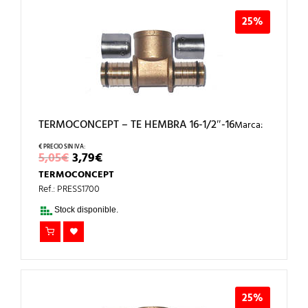
25%
TERMOCONCEPT – TE HEMBRA 16-1/2″-16
Marca:
EL
EL
5,05
€
3,79
€
PRECIO
PRECIO
TERMOCONCEPT
ORIGINAL
ACTUAL
ERA:
ES:
Ref.: PRESS1700
5,05€.
3,79€.
Stock disponible.
25%