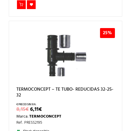
25%
TERMOCONCEPT – TE TUBO- REDUCIDAS 32-25-
32
EL
EL
8,15
€
6,11
€
PRECIO
PRECIO
Marca:
TERMOCONCEPT
ORIGINAL
ACTUAL
ERA:
ES:
Ref.: PRESS2195
8,15€.
6,11€.