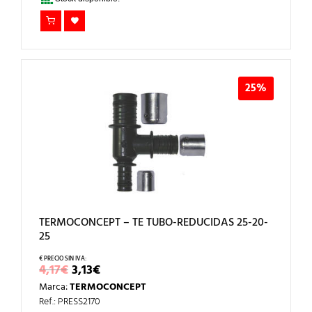
25%
TERMOCONCEPT – TE TUBO-REDUCIDAS 25-20-
25
EL
EL
4,17
€
3,13
€
PRECIO
PRECIO
Marca:
TERMOCONCEPT
ORIGINAL
ACTUAL
ERA:
ES:
Ref.: PRESS2170