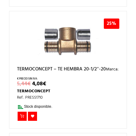
25%
TERMOCONCEPT – TE HEMBRA 20-1/2″-20
Marca:
EL
EL
5,44
€
4,08
€
PRECIO
PRECIO
TERMOCONCEPT
ORIGINAL
ACTUAL
ERA:
ES:
Ref.: PRESS1710
5,44€.
4,08€.
Stock disponible.