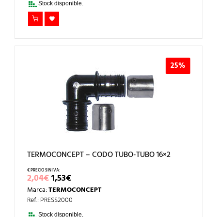
Stock disponible.
25%
TERMOCONCEPT – CODO TUBO-TUBO 16×2
EL
EL
2,04
€
1,53
€
PRECIO
PRECIO
Marca:
TERMOCONCEPT
ORIGINAL
ACTUAL
ERA:
ES:
Ref.: PRESS2000
2,04€.
1,53€.
Stock disponible.