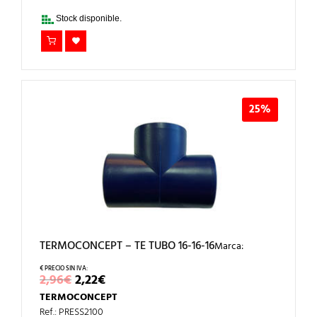
3,27€.
2,45€.
Stock disponible.
25%
TERMOCONCEPT – TE TUBO 16-16-16
Marca:
EL
EL
2,96
€
2,22
€
PRECIO
PRECIO
TERMOCONCEPT
ORIGINAL
ACTUAL
ERA:
ES:
Ref.: PRESS2100