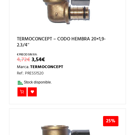
TERMOCONCEPT – CODO HEMBRA 20×1,9-
2.3/4″
EL
EL
4,72
€
3,54
€
PRECIO
PRECIO
Marca:
TERMOCONCEPT
ORIGINAL
ACTUAL
ERA:
ES:
Ref.: PRESS1520
4,72€.
3,54€.
Stock disponible.
25%