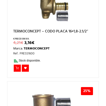
TERMOCONCEPT – CODO PLACA 16×1,8-2.1/2″
EL
EL
4,21
€
3,16
€
PRECIO
PRECIO
Marca:
TERMOCONCEPT
ORIGINAL
ACTUAL
ERA:
ES:
Ref.: PRESS1600
4,21€.
3,16€.
Stock disponible.
25%