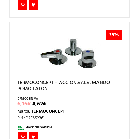
25%
TERMOCONCEPT – ACCION.VALV. MANDO
POMO LATON
EL
EL
6,16
€
4,62
€
PRECIO
PRECIO
Marca:
TERMOCONCEPT
ORIGINAL
ACTUAL
ERA:
ES:
Ref.: PRESS2361
6,16€.
4,62€.
Stock disponible.