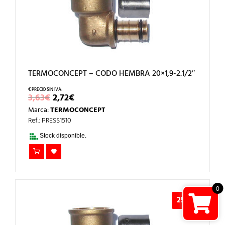
TERMOCONCEPT – CODO HEMBRA 20×1,9-2.1/2″
EL
EL
3,63
€
2,72
€
PRECIO
PRECIO
Marca:
TERMOCONCEPT
ORIGINAL
ACTUAL
ERA:
ES:
Ref.: PRESS1510
3,63€.
2,72€.
Stock disponible.
0
25%