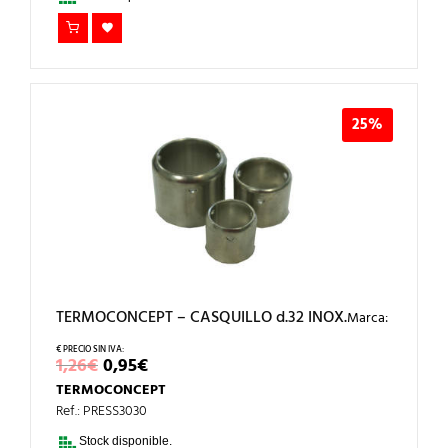
25%
TERMOCONCEPT – CASQUILLO d.32 INOX.
Marca:
EL
EL
1,26
€
0,95
€
PRECIO
PRECIO
TERMOCONCEPT
ORIGINAL
ACTUAL
ERA:
ES:
Ref.: PRESS3030
1,26€.
0,95€.
Stock disponible.