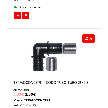
ERA:
ES:
Ref.: PRESS2030
5,33€.
4,00€.
Stock disponible.
25%
TERMOCONCEPT – CODO TUBO-TUBO 25×2,3
EL
EL
3,33
€
2,50
€
PRECIO
PRECIO
Marca:
TERMOCONCEPT
ORIGINAL
ACTUAL
ERA:
ES:
Ref.: PRESS2020