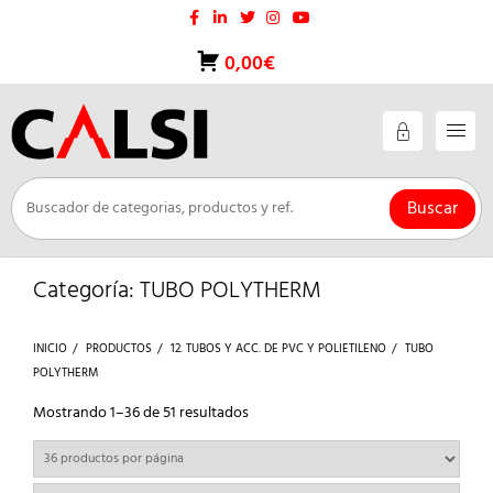
Saltar
al
contenido
0,00€
Buscar
Categoría:
TUBO POLYTHERM
INICIO
PRODUCTOS
12. TUBOS Y ACC. DE PVC Y POLIETILENO
TUBO
POLYTHERM
Ordenado
Mostrando 1–36 de 51 resultados
por
los
últimos