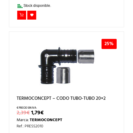
3,33€.
2,50€.
Stock disponible.
25%
TERMOCONCEPT – CODO TUBO-TUBO 20×2
EL
EL
2,39
€
1,79
€
PRECIO
PRECIO
Marca:
TERMOCONCEPT
ORIGINAL
ACTUAL
ERA:
ES:
Ref.: PRESS2010
2,39€.
1,79€.