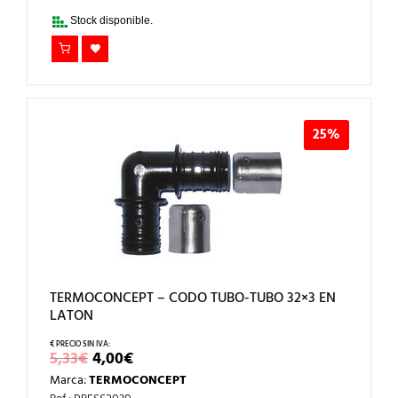
2,96€.
2,22€.
Stock disponible.
25%
TERMOCONCEPT – CODO TUBO-TUBO 32×3 EN
LATON
EL
EL
5,33
€
4,00
€
PRECIO
PRECIO
Marca:
TERMOCONCEPT
ORIGINAL
ACTUAL