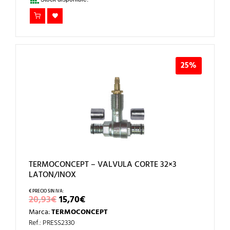
25%
TERMOCONCEPT – VALVULA CORTE 32×3
LATON/INOX
EL
EL
20,93
€
15,70
€
PRECIO
PRECIO
Marca:
TERMOCONCEPT
ORIGINAL
ACTUAL
ERA:
ES:
Ref.: PRESS2330