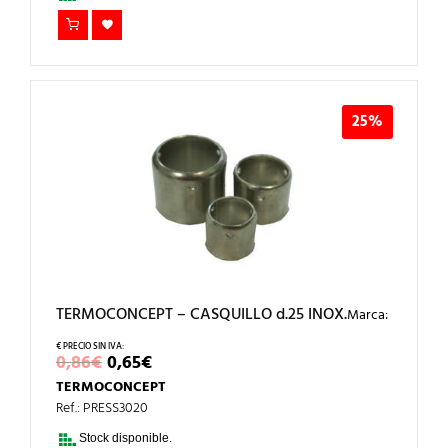
25%
TERMOCONCEPT – CASQUILLO d.25 INOX.
Marca:
EL
EL
0,86
€
0,65
€
PRECIO
PRECIO
TERMOCONCEPT
ORIGINAL
ACTUAL
ERA:
ES:
Ref.: PRESS3020
0,86€.
0,65€.
Stock disponible.