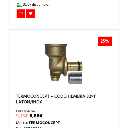
20,93€.
15,70€.
Stock disponible.
25%
TERMOCONCEPT – CODO HEMBRA 32×1″
LATON/INOX
EL
EL
9,15
€
6,86
€
PRECIO
PRECIO
Marca:
TERMOCONCEPT
ORIGINAL
ACTUAL