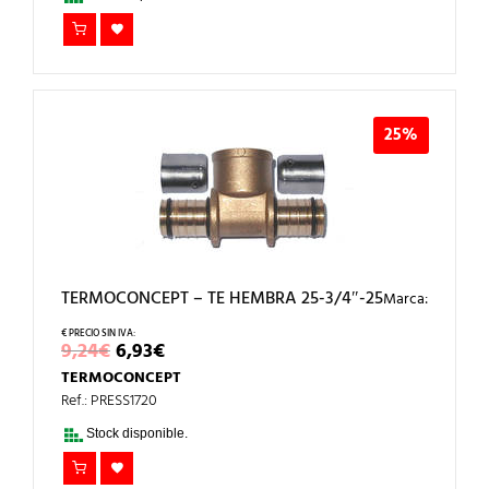
25%
TERMOCONCEPT – TE HEMBRA 25-3/4″-25
Marca:
EL
EL
9,24
€
6,93
€
PRECIO
PRECIO
TERMOCONCEPT
ORIGINAL
ACTUAL
ERA:
ES:
Ref.: PRESS1720
9,24€.
6,93€.
Stock disponible.