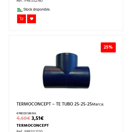
ERA:
ES:
Ref.: PRESS2140
3,18€.
2,39€.
Stock disponible.
25%
TERMOCONCEPT – TE TUBO 25-25-25
Marca:
EL
EL
4,68
€
3,51
€
PRECIO
PRECIO
TERMOCONCEPT
ORIGINAL
ACTUAL
Ref.: PRESS2120