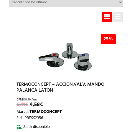
25%
TERMOCONCEPT – ACCION.VALV. MANDO
PALANCA LATON
EL
EL
6,11
€
4,58
€
PRECIO
PRECIO
Marca:
TERMOCONCEPT
ORIGINAL
ACTUAL
ERA:
ES:
Ref.: PRESS2356
6,11€.
4,58€.
Stock disponible.