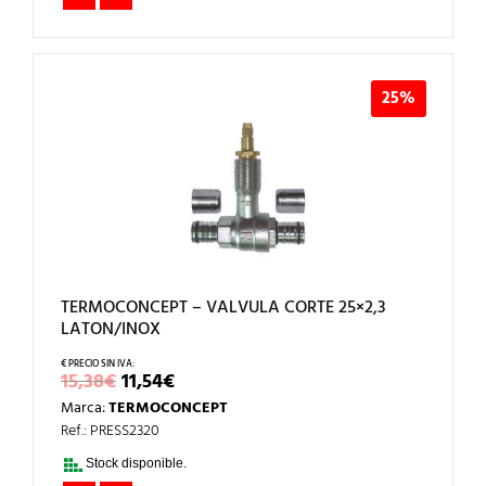
25%
TERMOCONCEPT – VALVULA CORTE 25×2,3
LATON/INOX
EL
EL
15,38
€
11,54
€
PRECIO
PRECIO
Marca:
TERMOCONCEPT
ORIGINAL
ACTUAL
ERA:
ES:
Ref.: PRESS2320
15,38€.
11,54€.
Stock disponible.