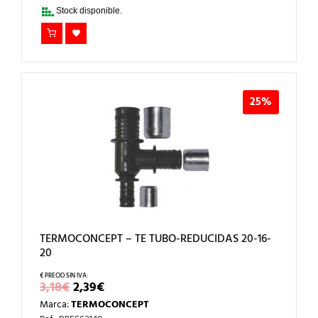
4,17€.
3,13€.
Stock disponible.
25%
TERMOCONCEPT – TE TUBO-REDUCIDAS 20-16-
20
EL
EL
3,18
€
2,39
€
PRECIO
PRECIO
Marca:
TERMOCONCEPT
ORIGINAL
ACTUAL