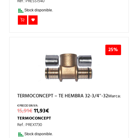
ERA:
ES:
Ref.: PRESS1540
9,15€.
6,86€.
Stock disponible.
25%
TERMOCONCEPT – TE HEMBRA 32-3/4″-32
Marca:
EL
EL
15,91
€
11,93
€
PRECIO
PRECIO
TERMOCONCEPT
ORIGINAL
ACTUAL
ERA:
ES:
Ref.: PREX1730
15,91€.
11,93€.
Stock disponible.