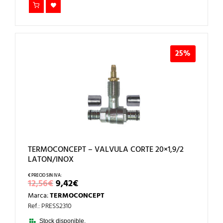
25%
TERMOCONCEPT – VALVULA CORTE 20×1,9/2
LATON/INOX
EL
EL
12,56
€
9,42
€
PRECIO
PRECIO
Marca:
TERMOCONCEPT
ORIGINAL
ACTUAL
ERA:
ES:
Ref.: PRESS2310
12,56€.
9,42€.
Stock disponible.