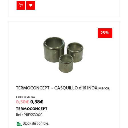
25%
TERMOCONCEPT – CASQUILLO d.16 INOX.
Marca:
EL
EL
0,50
€
0,38
€
PRECIO
PRECIO
TERMOCONCEPT
ORIGINAL
ACTUAL
ERA:
ES:
Ref.: PRESS3000
0,50€.
0,38€.
Stock disponible.