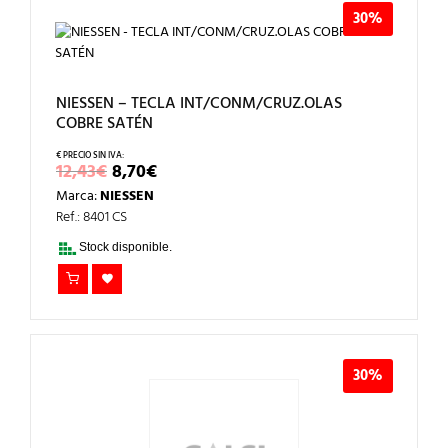
30%
NIESSEN – TECLA INT/CONM/CRUZ.OLAS
COBRE SATÉN
EL
EL
12,43
€
8,70
€
PRECIO
PRECIO
Marca:
NIESSEN
ORIGINAL
ACTUAL
ERA:
ES:
Ref.: 8401 CS
12,43€.
8,70€.
Stock disponible.
30%