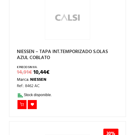
NIESSEN – TAPA INT.TEMPORIZADO S.OLAS
AZUL COBLATO
EL
EL
14,91
€
10,44
€
PRECIO
PRECIO
Marca:
NIESSEN
ORIGINAL
ACTUAL
ERA:
ES:
Ref.: 8462 AC
14,91€.
10,44€.
Stock disponible.
30%