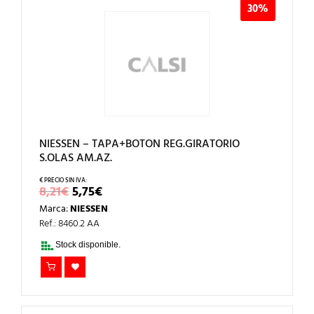
30%
NIESSEN – TAPA+BOTON REG.GIRATORIO
S.OLAS AM.AZ.
EL
EL
8,21
€
5,75
€
PRECIO
PRECIO
Marca:
NIESSEN
ORIGINAL
ACTUAL
ERA:
ES:
Ref.: 8460.2 AA
8,21€.
5,75€.
Stock disponible.