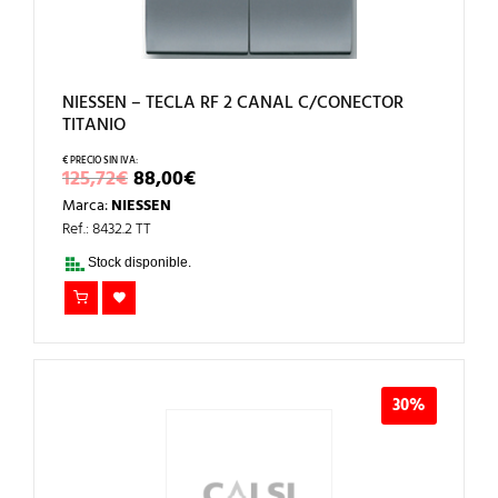
NIESSEN – TECLA RF 2 CANAL C/CONECTOR
TITANIO
EL
EL
125,72
€
88,00
€
PRECIO
PRECIO
Marca:
NIESSEN
ORIGINAL
ACTUAL
ERA:
ES:
Ref.: 8432.2 TT
125,72€.
88,00€.
Stock disponible.
30%