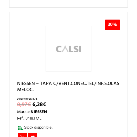
30%
NIESSEN – TAPA C/VENT.CONEC.TEL/INF.S.OLAS
MELOC.
EL
EL
8,97
€
6,28
€
PRECIO
PRECIO
Marca:
NIESSEN
ORIGINAL
ACTUAL
ERA:
ES:
Ref.: 8418.1 ML
8,97€.
6,28€.
Stock disponible.