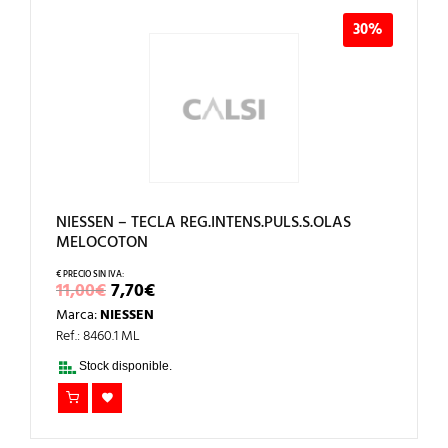
30%
NIESSEN – TECLA REG.INTENS.PULS.S.OLAS
MELOCOTON
EL
EL
11,00
€
7,70
€
PRECIO
PRECIO
Marca:
NIESSEN
ORIGINAL
ACTUAL
ERA:
ES:
Ref.: 8460.1 ML
11,00€.
7,70€.
Stock disponible.