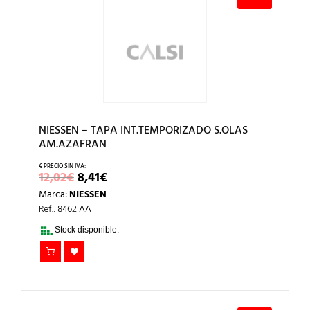
NIESSEN – TAPA INT.TEMPORIZADO S.OLAS
AM.AZAFRAN
EL
EL
12,02
€
8,41
€
PRECIO
PRECIO
Marca:
NIESSEN
ORIGINAL
ACTUAL
ERA:
ES:
Ref.: 8462 AA
12,02€.
8,41€.
Stock disponible.