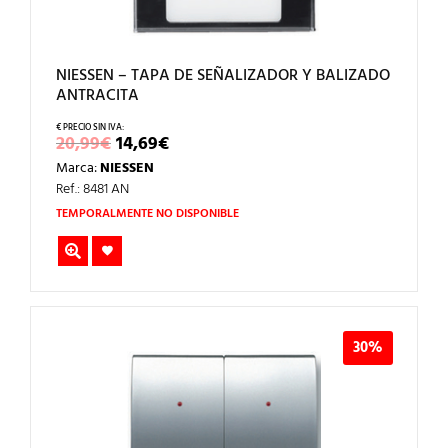
NIESSEN – TAPA DE SEÑALIZADOR Y BALIZADO
ANTRACITA
EL
EL
20,99
€
14,69
€
PRECIO
PRECIO
Marca:
NIESSEN
ORIGINAL
ACTUAL
ERA:
ES:
Ref.: 8481 AN
20,99€.
14,69€.
TEMPORALMENTE NO DISPONIBLE
30%