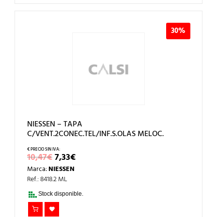
30%
NIESSEN – TAPA
C/VENT.2CONEC.TEL/INF.S.OLAS MELOC.
EL
EL
10,47
€
7,33
€
PRECIO
PRECIO
Marca:
NIESSEN
ORIGINAL
ACTUAL
ERA:
ES:
Ref.: 8418.2 ML
10,47€.
7,33€.
Stock disponible.