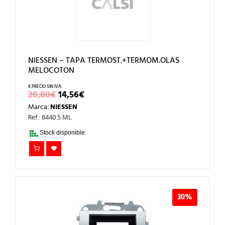
NIESSEN – TAPA TERMOST.+TERMOM.OLAS
MELOCOTON
EL
EL
20,80
€
14,56
€
PRECIO
PRECIO
Marca:
NIESSEN
ORIGINAL
ACTUAL
ERA:
ES:
Ref.: 8440.5 ML
20,80€.
14,56€.
Stock disponible.
30%