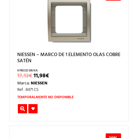
NIESSEN – MARCO DE 1 ELEMENTO OLAS COBRE
SATÉN
EL
EL
17,12
€
11,98
€
PRECIO
PRECIO
Marca:
NIESSEN
ORIGINAL
ACTUAL
ERA:
ES:
Ref.: 8471 CS
17,12€.
11,98€.
TEMPORALMENTE NO DISPONIBLE