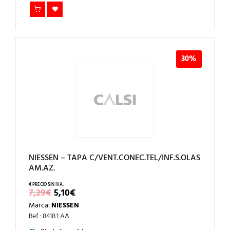
30%
NIESSEN – TAPA C/VENT.CONEC.TEL/INF.S.OLAS
AM.AZ.
EL
EL
7,29
€
5,10
€
PRECIO
PRECIO
Marca:
NIESSEN
ORIGINAL
ACTUAL
ERA:
ES:
Ref.: 8418.1 AA
7,29€.
5,10€.