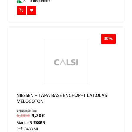
Stock disponible.
30%
NIESSEN – TAPA BASE ENCH.2P+T LAT.OLAS
MELOCOTON
EL
EL
6,00
€
4,20
€
PRECIO
PRECIO
Marca:
NIESSEN
ORIGINAL
ACTUAL
ERA:
ES:
Ref.: 8488 ML