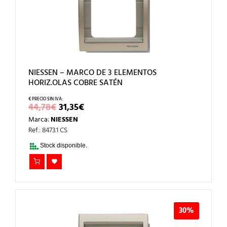
NIESSEN – MARCO DE 3 ELEMENTOS
HORIZ.OLAS COBRE SATÉN
EL
EL
44,78
€
31,35
€
PRECIO
PRECIO
Marca:
NIESSEN
ORIGINAL
ACTUAL
ERA:
ES:
Ref.: 8473.1 CS
44,78€.
31,35€.
Stock disponible.
30%