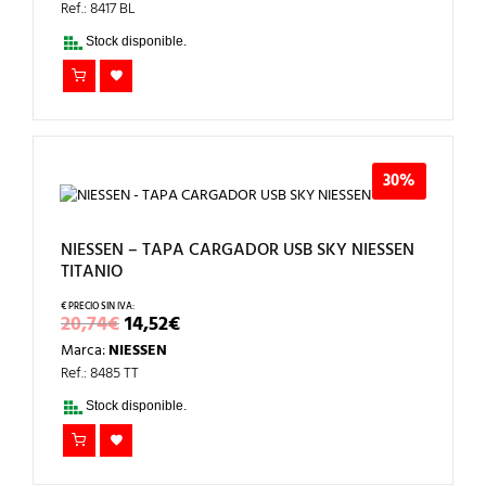
ERA:
ES:
Ref.: 8417 BL
14,26€.
9,98€.
Stock disponible.
30%
NIESSEN – TAPA CARGADOR USB SKY NIESSEN
TITANIO
EL
EL
20,74
€
14,52
€
PRECIO
PRECIO
Marca:
NIESSEN
ORIGINAL
ACTUAL
ERA:
ES:
Ref.: 8485 TT
20,74€.
14,52€.
Stock disponible.