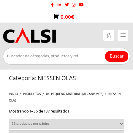
Saltar
al
contenido
0,00€
Buscar
Categoría:
NIESSEN OLAS
INICIO
PRODUCTOS
04. PEQUEÑO MATERIAL (MECANISMOS)
NIESSEN
OLAS
Ordenado
Mostrando 1–36 de 187 resultados
por
los
últimos