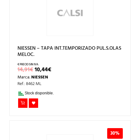
NIESSEN – TAPA INT.TEMPORIZADO PUL.S.OLAS
MELOC.
EL
EL
14,91
€
10,44
€
PRECIO
PRECIO
Marca:
NIESSEN
ORIGINAL
ACTUAL
ERA:
ES:
Ref.: 8462 ML
14,91€.
10,44€.
Stock disponible.
30%