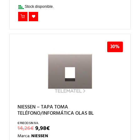
19,63€.
13,74€.
Stock disponible.
30%
NIESSEN – TAPA TOMA
TELÉFONO/INFORMÁTICA OLAS BL
EL
EL
14,26
€
9,98
€
PRECIO
PRECIO
Marca:
NIESSEN
ORIGINAL
ACTUAL