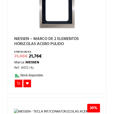
NIESSEN – MARCO DE 2 ELEMENTOS
HORIZ.OLAS ACERO PULIDO
EL
EL
31,08
€
21,76
€
PRECIO
PRECIO
Marca:
NIESSEN
ORIGINAL
ACTUAL
ERA:
ES:
Ref.: 8472.1 AL
31,08€.
21,76€.
Stock disponible.
30%