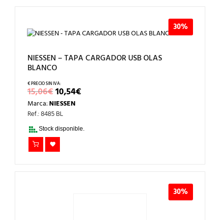
30%
NIESSEN – TAPA CARGADOR USB OLAS
BLANCO
EL
EL
15,06
€
10,54
€
PRECIO
PRECIO
Marca:
NIESSEN
ORIGINAL
ACTUAL
ERA:
ES:
Ref.: 8485 BL
15,06€.
10,54€.
Stock disponible.
30%