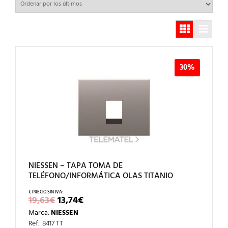
30%
NIESSEN – TAPA TOMA DE
TELÉFONO/INFORMÁTICA OLAS TITANIO
EL
EL
19,63
€
13,74
€
PRECIO
PRECIO
Marca:
NIESSEN
ORIGINAL
ACTUAL
ERA:
ES:
Ref.: 8417 TT