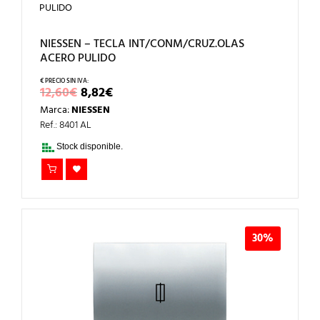
NIESSEN – TECLA INT/CONM/CRUZ.OLAS
ACERO PULIDO
EL
EL
12,60
€
8,82
€
PRECIO
PRECIO
Marca:
NIESSEN
ORIGINAL
ACTUAL
ERA:
ES:
Ref.: 8401 AL
12,60€.
8,82€.
Stock disponible.
30%