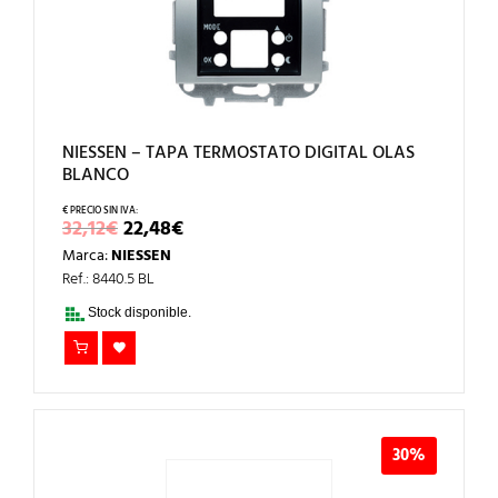
NIESSEN – TAPA TERMOSTATO DIGITAL OLAS
BLANCO
EL
EL
32,12
€
22,48
€
PRECIO
PRECIO
Marca:
NIESSEN
ORIGINAL
ACTUAL
ERA:
ES:
Ref.: 8440.5 BL
32,12€.
22,48€.
Stock disponible.
30%