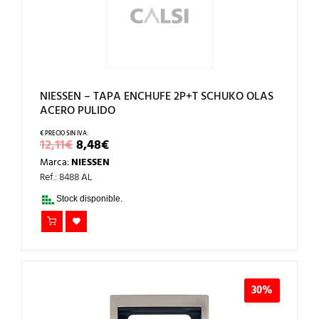
NIESSEN – TAPA ENCHUFE 2P+T SCHUKO OLAS
ACERO PULIDO
EL
EL
12,11
€
8,48
€
PRECIO
PRECIO
Marca:
NIESSEN
ORIGINAL
ACTUAL
ERA:
ES:
Ref.: 8488 AL
12,11€.
8,48€.
Stock disponible.
30%