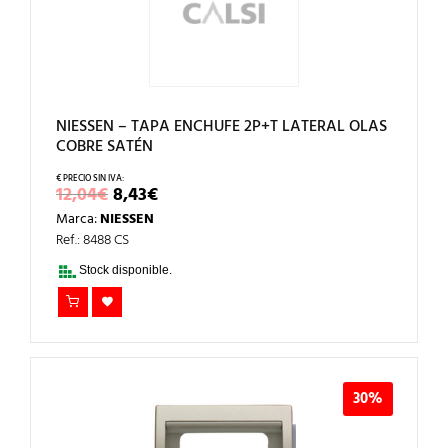
NIESSEN – TAPA ENCHUFE 2P+T LATERAL OLAS
COBRE SATÉN
EL
EL
12,04
€
8,43
€
PRECIO
PRECIO
Marca:
NIESSEN
ORIGINAL
ACTUAL
ERA:
ES:
Ref.: 8488 CS
12,04€.
8,43€.
Stock disponible.
30%