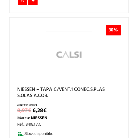
30%
NIESSEN – TAPA C/VENT.1 CONEC.S.PLAS
S.OLAS A.COB.
EL
EL
8,97
€
6,28
€
PRECIO
PRECIO
Marca:
NIESSEN
ORIGINAL
ACTUAL
ERA:
ES:
Ref.: 8418.1 AC
8,97€.
6,28€.
Stock disponible.