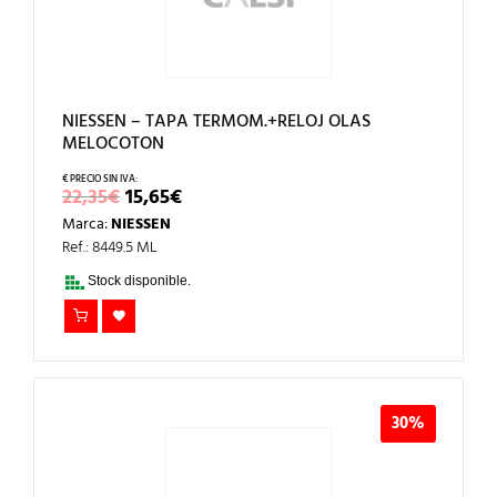
NIESSEN – TAPA TERMOM.+RELOJ OLAS
MELOCOTON
EL
EL
22,35
€
15,65
€
PRECIO
PRECIO
Marca:
NIESSEN
ORIGINAL
ACTUAL
ERA:
ES:
Ref.: 8449.5 ML
22,35€.
15,65€.
Stock disponible.
30%