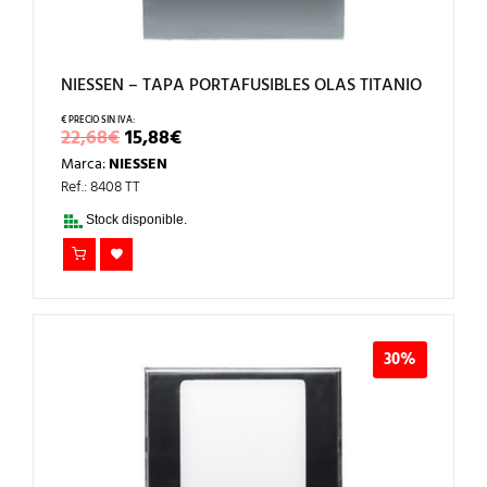
NIESSEN – TAPA PORTAFUSIBLES OLAS TITANIO
EL
EL
22,68
€
15,88
€
PRECIO
PRECIO
Marca:
NIESSEN
ORIGINAL
ACTUAL
ERA:
ES:
Ref.: 8408 TT
22,68€.
15,88€.
Stock disponible.
30%