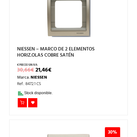
NIESSEN – MARCO DE 2 ELEMENTOS
HORIZ.OLAS COBRE SATÉN
EL
EL
30,66
€
21,46
€
PRECIO
PRECIO
Marca:
NIESSEN
ORIGINAL
ACTUAL
ERA:
ES:
Ref.: 8472.1 CS
30,66€.
21,46€.
Stock disponible.
30%