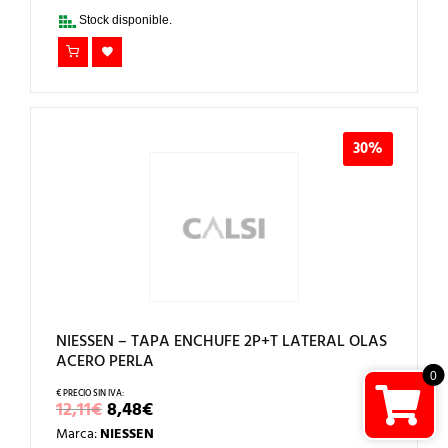
6,00€.
4,20€.
Stock disponible.
30%
NIESSEN – TAPA ENCHUFE 2P+T LATERAL OLAS
ACERO PERLA
0
EL
EL
12,11
€
8,48
€
PRECIO
PRECIO
Marca:
NIESSEN
ORIGINAL
ACTUAL