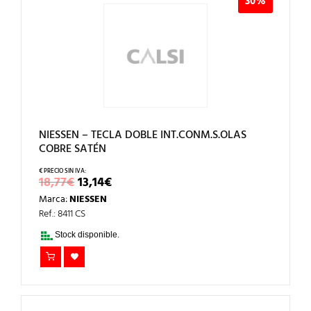
30%
NIESSEN – TECLA DOBLE INT.CONM.S.OLAS
COBRE SATÉN
EL
EL
18,77
€
13,14
€
PRECIO
PRECIO
Marca:
NIESSEN
ORIGINAL
ACTUAL
ERA:
ES:
Ref.: 8411 CS
18,77€.
13,14€.
Stock disponible.