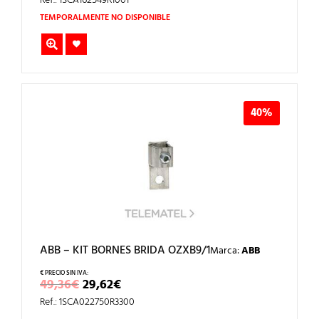
ERA:
ES:
Ref.: 1SCA162549R1001
128,45€.
77,07€.
TEMPORALMENTE NO DISPONIBLE
40%
ABB – KIT BORNES BRIDA OZXB9/1
Marca:
ABB
EL
EL
49,36
€
29,62
€
PRECIO
PRECIO
Ref.: 1SCA022750R3300
ORIGINAL
ACTUAL
ERA:
ES: