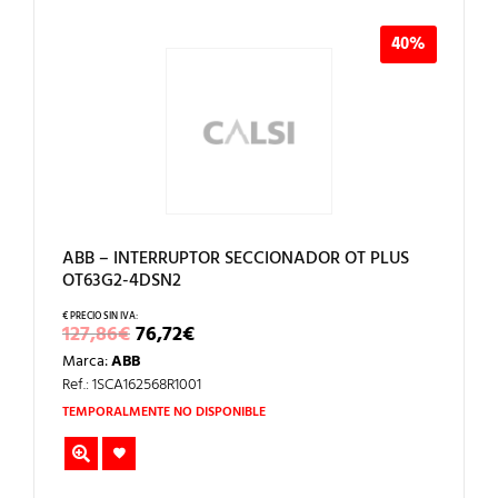
40%
ABB – INTERRUPTOR SECCIONADOR OT PLUS
OT63G2-4DSN2
EL
EL
127,86
€
76,72
€
PRECIO
PRECIO
Marca:
ABB
ORIGINAL
ACTUAL
ERA:
ES:
Ref.: 1SCA162568R1001
127,86€.
76,72€.
TEMPORALMENTE NO DISPONIBLE