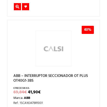
40%
ABB – INTERRUPTOR SECCIONADOR OT PLUS
OT40G1-3BS
EL
EL
69,84
€
41,90
€
PRECIO
PRECIO
Marca:
ABB
ORIGINAL
ACTUAL
ERA:
ES:
Ref.: 1SCA163478R1001