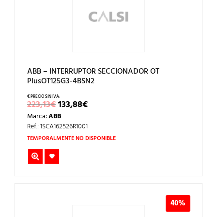
ABB – INTERRUPTOR SECCIONADOR OT
PlusOT125G3-4BSN2
EL
EL
223,13
€
133,88
€
PRECIO
PRECIO
Marca:
ABB
ORIGINAL
ACTUAL
ERA:
ES:
Ref.: 1SCA162526R1001
223,13€.
133,88€.
TEMPORALMENTE NO DISPONIBLE
40%