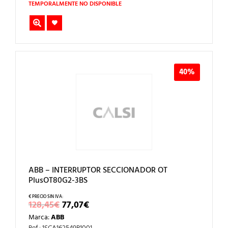
69,84€.
41,90€.
TEMPORALMENTE NO DISPONIBLE
40%
ABB – INTERRUPTOR SECCIONADOR OT
PlusOT80G2-3BS
EL
EL
128,45
€
77,07
€
PRECIO
PRECIO
Marca:
ABB
ORIGINAL
ACTUAL