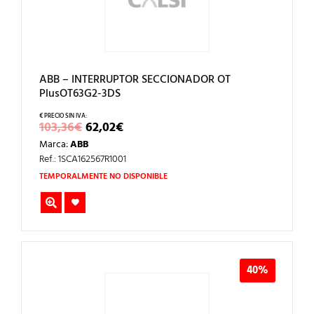
ABB – INTERRUPTOR SECCIONADOR OT
PlusOT63G2-3DS
EL
EL
103,36
€
62,02
€
PRECIO
PRECIO
Marca:
ABB
ORIGINAL
ACTUAL
ERA:
ES:
Ref.: 1SCA162567R1001
103,36€.
62,02€.
TEMPORALMENTE NO DISPONIBLE
40%