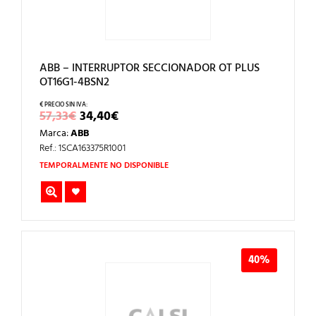
ABB – INTERRUPTOR SECCIONADOR OT PLUS
OT16G1-4BSN2
EL
EL
57,33
€
34,40
€
PRECIO
PRECIO
Marca:
ABB
ORIGINAL
ACTUAL
ERA:
ES:
Ref.: 1SCA163375R1001
57,33€.
34,40€.
TEMPORALMENTE NO DISPONIBLE
40%