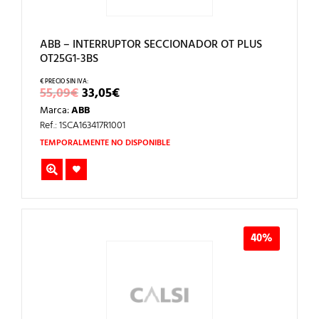
ABB – INTERRUPTOR SECCIONADOR OT PLUS
OT25G1-3BS
EL
EL
55,09
€
33,05
€
PRECIO
PRECIO
Marca:
ABB
ORIGINAL
ACTUAL
ERA:
ES:
Ref.: 1SCA163417R1001
55,09€.
33,05€.
TEMPORALMENTE NO DISPONIBLE
40%