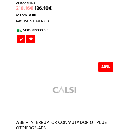
EL
EL
210,16
€
126,10
€
PRECIO
PRECIO
Marca:
ABB
ORIGINAL
ACTUAL
ERA:
ES:
Ref.: 1SCA163811R1001
210,16€.
126,10€.
Stock disponible.
40%
ABB – INTERRUPTOR CONMUTADOR OT PLUS
OTC100G3-4BS