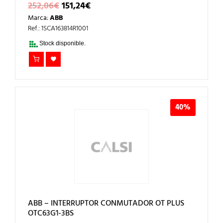
EL
EL
252,06
€
151,24
€
PRECIO
PRECIO
Marca:
ABB
ORIGINAL
ACTUAL
ERA:
ES:
Ref.: 1SCA163814R1001
252,06€.
151,24€.
Stock disponible.
40%
ABB – INTERRUPTOR CONMUTADOR OT PLUS
OTC63G1-3BS