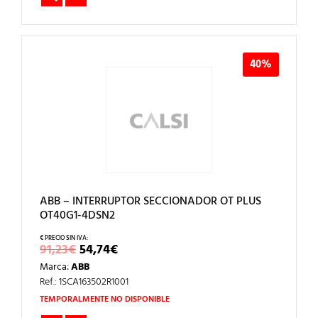
40%
ABB – INTERRUPTOR SECCIONADOR OT PLUS
OT40G1-4DSN2
EL
EL
91,23
€
54,74
€
PRECIO
PRECIO
Marca:
ABB
ORIGINAL
ACTUAL
ERA:
ES:
Ref.: 1SCA163502R1001
91,23€.
54,74€.
TEMPORALMENTE NO DISPONIBLE