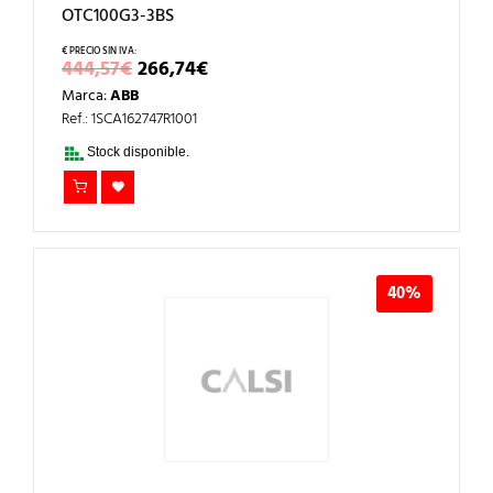
OTC100G3-3BS
EL
EL
444,57
€
266,74
€
PRECIO
PRECIO
Marca:
ABB
ORIGINAL
ACTUAL
ERA:
ES:
Ref.: 1SCA162747R1001
444,57€.
266,74€.
Stock disponible.
40%