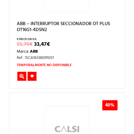
ABB – INTERRUPTOR SECCIONADOR OT PLUS
OT16G1-4DSN2
EL
EL
55,79
€
33,47
€
PRECIO
PRECIO
Marca:
ABB
ORIGINAL
ACTUAL
ERA:
ES:
Ref.: 1SCA163380R1001
55,79€.
33,47€.
TEMPORALMENTE NO DISPONIBLE
40%