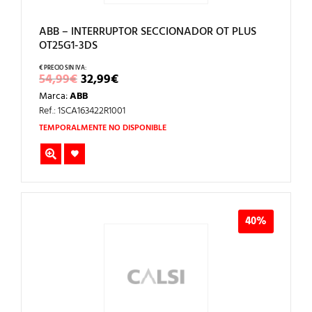
ABB – INTERRUPTOR SECCIONADOR OT PLUS
OT25G1-3DS
EL
EL
54,99
€
32,99
€
PRECIO
PRECIO
Marca:
ABB
ORIGINAL
ACTUAL
ERA:
ES:
Ref.: 1SCA163422R1001
54,99€.
32,99€.
TEMPORALMENTE NO DISPONIBLE
40%