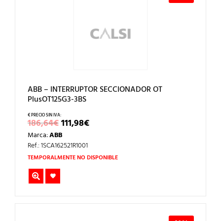
ABB – INTERRUPTOR SECCIONADOR OT
PlusOT125G3-3BS
EL
EL
186,64
€
111,98
€
PRECIO
PRECIO
Marca:
ABB
ORIGINAL
ACTUAL
ERA:
ES:
Ref.: 1SCA162521R1001
186,64€.
111,98€.
TEMPORALMENTE NO DISPONIBLE