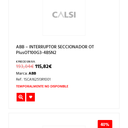
ABB – INTERRUPTOR SECCIONADOR OT
PlusOT100G3-4BSN2
EL
EL
193,04
€
115,82
€
PRECIO
PRECIO
Marca:
ABB
ORIGINAL
ACTUAL
ERA:
ES:
Ref.: 1SCA162513R1001
193,04€.
115,82€.
TEMPORALMENTE NO DISPONIBLE
40%