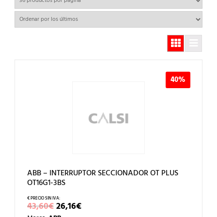
los
últimos
40%
ABB – INTERRUPTOR SECCIONADOR OT PLUS
OT16G1-3BS
EL
EL
43,60
€
26,16
€
PRECIO
PRECIO