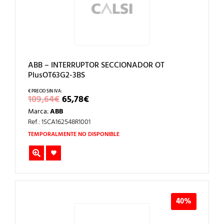
ABB – INTERRUPTOR SECCIONADOR OT
PlusOT63G2-3BS
EL
EL
109,64
€
65,78
€
PRECIO
PRECIO
Marca:
ABB
ORIGINAL
ACTUAL
ERA:
ES:
Ref.: 1SCA162548R1001
109,64€.
65,78€.
TEMPORALMENTE NO DISPONIBLE
40%