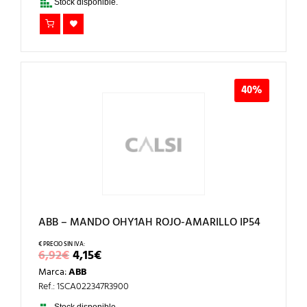
Stock disponible.
40%
ABB – MANDO OHY1AH ROJO-AMARILLO IP54
EL
EL
6,92
€
4,15
€
PRECIO
PRECIO
Marca:
ABB
ORIGINAL
ACTUAL
ERA:
ES:
Ref.: 1SCA022347R3900
6,92€.
4,15€.