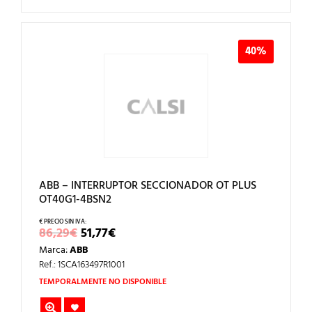
40%
ABB – INTERRUPTOR SECCIONADOR OT PLUS
OT40G1-4BSN2
EL
EL
86,29
€
51,77
€
PRECIO
PRECIO
Marca:
ABB
ORIGINAL
ACTUAL
ERA:
ES:
Ref.: 1SCA163497R1001
86,29€.
51,77€.
TEMPORALMENTE NO DISPONIBLE