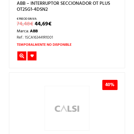
ABB – INTERRUPTOR SECCIONADOR OT PLUS
OT25G1-4DSN2
EL
EL
74,48
€
44,69
€
PRECIO
PRECIO
Marca:
ABB
ORIGINAL
ACTUAL
ERA:
ES:
Ref.: 1SCA163441R1001
74,48€.
44,69€.
TEMPORALMENTE NO DISPONIBLE
40%