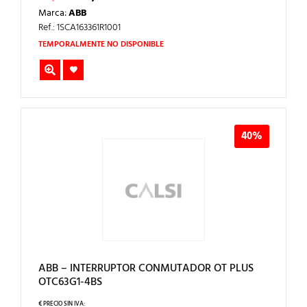
PRECIO
PRECIO
Marca:
ABB
ORIGINAL
ACTUAL
ERA:
ES:
Ref.: 1SCA163361R1001
44,75€.
26,85€.
TEMPORALMENTE NO DISPONIBLE
40%
ABB – INTERRUPTOR CONMUTADOR OT PLUS
OTC63G1-4BS