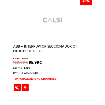
40%
ABB – INTERRUPTOR SECCIONADOR OT
PlusOT100G3-3BS
EL
EL
159,99
€
95,99
€
PRECIO
PRECIO
Marca:
ABB
ORIGINAL
ACTUAL
ERA:
ES:
Ref.: 1SCA162507R1001
159,99€.
95,99€.
TEMPORALMENTE NO DISPONIBLE