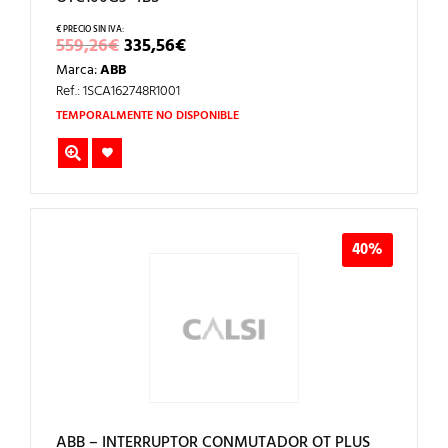
EL
EL
559,26
€
335,56
€
PRECIO
PRECIO
Marca:
ABB
ORIGINAL
ACTUAL
ERA:
ES:
Ref.: 1SCA162748R1001
559,26€.
335,56€.
TEMPORALMENTE NO DISPONIBLE
40%
ABB – INTERRUPTOR CONMUTADOR OT PLUS