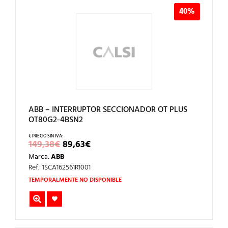
40%
ABB – INTERRUPTOR SECCIONADOR OT PLUS
OT80G2-4BSN2
EL
EL
149,38
€
89,63
€
PRECIO
PRECIO
Marca:
ABB
ORIGINAL
ACTUAL
ERA:
ES:
Ref.: 1SCA162561R1001
149,38€.
89,63€.
TEMPORALMENTE NO DISPONIBLE