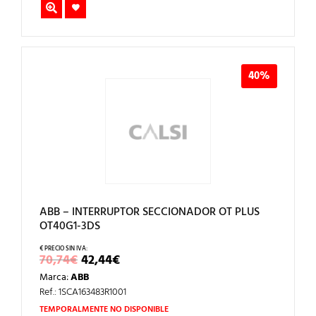
40%
ABB – INTERRUPTOR SECCIONADOR OT PLUS
OT40G1-3DS
EL
EL
70,74
€
42,44
€
PRECIO
PRECIO
Marca:
ABB
ORIGINAL
ACTUAL
ERA:
ES:
Ref.: 1SCA163483R1001
70,74€.
42,44€.
TEMPORALMENTE NO DISPONIBLE