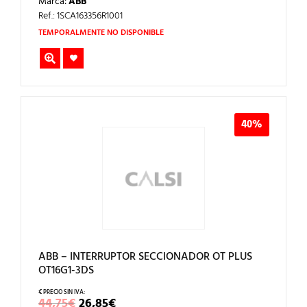
Marca:
ABB
ORIGINAL
ACTUAL
ERA:
ES:
Ref.: 1SCA163356R1001
43,60€.
26,16€.
TEMPORALMENTE NO DISPONIBLE
40%
ABB – INTERRUPTOR SECCIONADOR OT PLUS
OT16G1-3DS
EL
EL
44,75
€
26,85
€