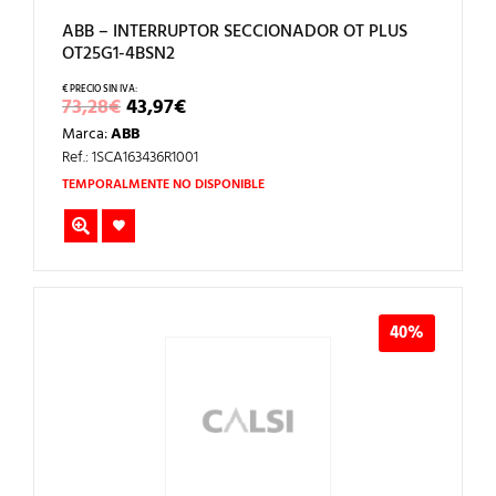
ABB – INTERRUPTOR SECCIONADOR OT PLUS
OT25G1-4BSN2
EL
EL
73,28
€
43,97
€
PRECIO
PRECIO
Marca:
ABB
ORIGINAL
ACTUAL
ERA:
ES:
Ref.: 1SCA163436R1001
73,28€.
43,97€.
TEMPORALMENTE NO DISPONIBLE
40%