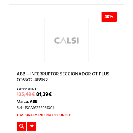
40%
ABB – INTERRUPTOR SECCIONADOR OT PLUS
OT63G2-4BSN2
EL
EL
135,49
€
81,29
€
PRECIO
PRECIO
Marca:
ABB
ORIGINAL
ACTUAL
ERA:
ES:
Ref.: 1SCA162559R1001
135,49€.
81,29€.
TEMPORALMENTE NO DISPONIBLE