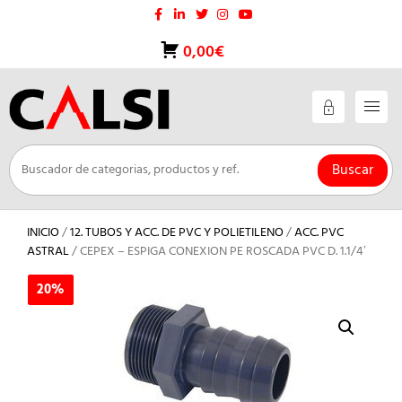
Saltar
al
contenido
0,00€
Buscar
INICIO
/
12. TUBOS Y ACC. DE PVC Y POLIETILENO
/
ACC. PVC
ASTRAL
/ CEPEX – ESPIGA CONEXION PE ROSCADA PVC D. 1.1/4′
20%
20%