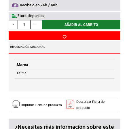
Recíbelo en 24h / 48h
Stock disponible.
CEPEX
-
+
AÑADIR AL CARRITO
-
ESPIGA
CONEXION
PE
INFORMACIÓN ADICIONAL
ROSCADA
PVC
d.
Marca
1.1/4'
CEPEX
cantidad
Descargar Ficha de
Imprimir Ficha de producto
producto
¿Necesitas más información sobre este