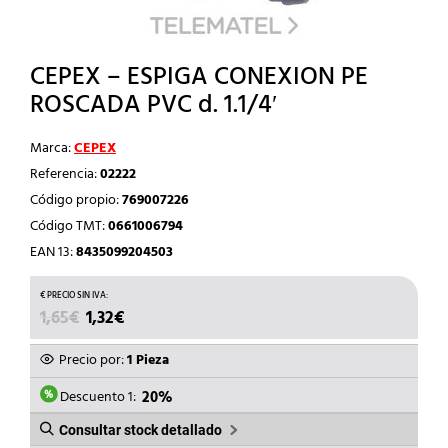
CEPEX – ESPIGA CONEXION PE
ROSCADA PVC d. 1.1/4′
Marca:
CEPEX
Referencia:
02222
Código propio:
769007226
Código TMT:
0661006794
EAN 13:
8435099204503
EL
EL
1,65
€
1,32
€
PRECIO
PRECIO
ORIGINAL
ACTUAL
Precio por:
1 Pieza
ERA:
ES:
1,65€.
1,32€.
Descuento 1:
20%
Consultar stock detallado