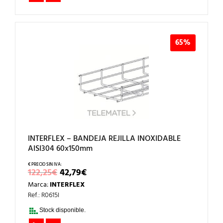
65%
INTERFLEX – BANDEJA REJILLA INOXIDABLE
AISI304 60x150mm
EL
EL
122,25
€
42,79
€
PRECIO
PRECIO
Marca:
INTERFLEX
ORIGINAL
ACTUAL
ERA:
ES:
Ref.: R0615I
122,25€.
42,79€.
Stock disponible.