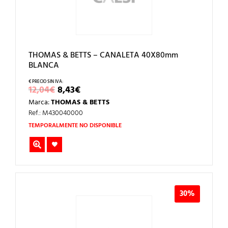
THOMAS & BETTS – CANALETA 40X80mm
BLANCA
EL
EL
12,04
€
8,43
€
PRECIO
PRECIO
Marca:
THOMAS & BETTS
ORIGINAL
ACTUAL
ERA:
ES:
Ref.: M430040000
12,04€.
8,43€.
TEMPORALMENTE NO DISPONIBLE
30%