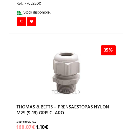
ERA:
ES:
Ref.: F7023200
339,75€.
2,21€.
Stock disponible.
35%
THOMAS & BETTS – PRENSAESTOPAS NYLON
M25 (9-18) GRIS CLARO
EL
EL
168,87
€
1,10
€
PRECIO
PRECIO