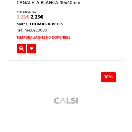
CANALETA BLANCA 40x40mm
EL
EL
3,22
€
2,25
€
PRECIO
PRECIO
Marca:
THOMAS & BETTS
ORIGINAL
ACTUAL
ERA:
ES:
Ref.: M433920000
3,22€.
2,25€.
TEMPORALMENTE NO DISPONIBLE
30%