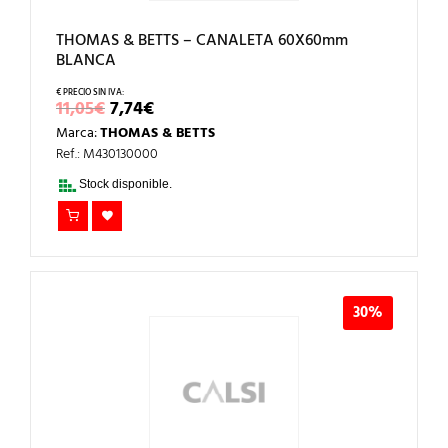
THOMAS & BETTS – CANALETA 60X60mm
BLANCA
EL
EL
11,05
€
7,74
€
PRECIO
PRECIO
Marca:
THOMAS & BETTS
ORIGINAL
ACTUAL
ERA:
ES:
Ref.: M430130000
11,05€.
7,74€.
Stock disponible.
30%