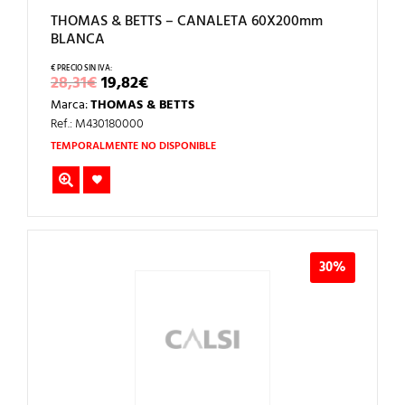
THOMAS & BETTS – CANALETA 60X200mm
BLANCA
EL
EL
28,31
€
19,82
€
PRECIO
PRECIO
Marca:
THOMAS & BETTS
ORIGINAL
ACTUAL
ERA:
ES:
Ref.: M430180000
28,31€.
19,82€.
TEMPORALMENTE NO DISPONIBLE
30%