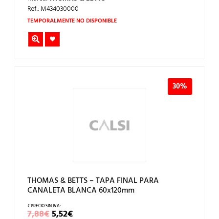
ORIGINAL
ACTUAL
ERA:
ES:
Ref.: M434030000
4,90€.
3,43€.
TEMPORALMENTE NO DISPONIBLE
30%
THOMAS & BETTS – TAPA FINAL PARA
CANALETA BLANCA 60x120mm
EL
EL
7,88
€
5,52
€