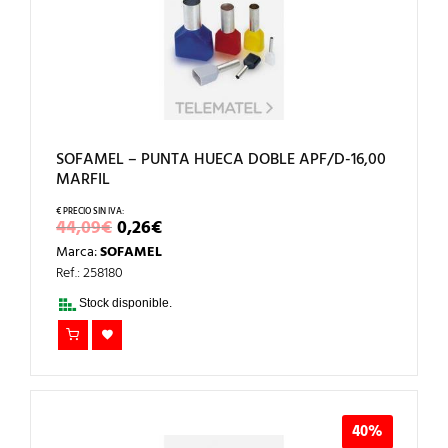
SOFAMEL – PUNTA HUECA DOBLE APF/D-16,00
MARFIL
EL
EL
44,09
€
0,26
€
PRECIO
PRECIO
Marca:
SOFAMEL
ORIGINAL
ACTUAL
ERA:
ES:
Ref.: 258180
44,09€.
0,26€.
Stock disponible.
40%