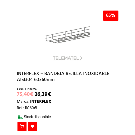
65%
INTERFLEX – BANDEJA REJILLA INOXIDABLE
AISI304 60x60mm
EL
EL
75,40
€
26,39
€
PRECIO
PRECIO
Marca:
INTERFLEX
ORIGINAL
ACTUAL
ERA:
ES:
Ref.: R0606I
75,40€.
26,39€.
Stock disponible.