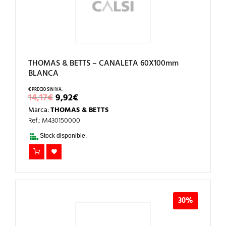
THOMAS & BETTS – CANALETA 60X100mm
BLANCA
EL
EL
14,17
€
9,92
€
PRECIO
PRECIO
Marca:
THOMAS & BETTS
ORIGINAL
ACTUAL
ERA:
ES:
Ref.: M430150000
14,17€.
9,92€.
Stock disponible.
30%