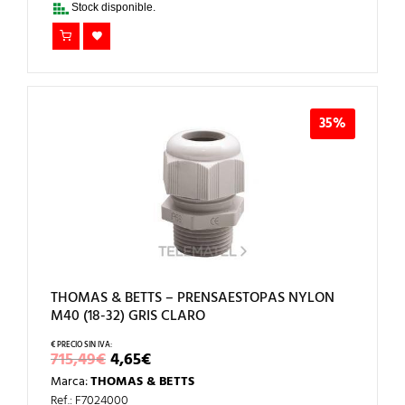
Stock disponible.
35%
THOMAS & BETTS – PRENSAESTOPAS NYLON
M40 (18-32) GRIS CLARO
EL
EL
715,49
€
4,65
€
PRECIO
PRECIO
Marca:
THOMAS & BETTS
ORIGINAL
ACTUAL
ERA:
ES:
Ref.: F7024000