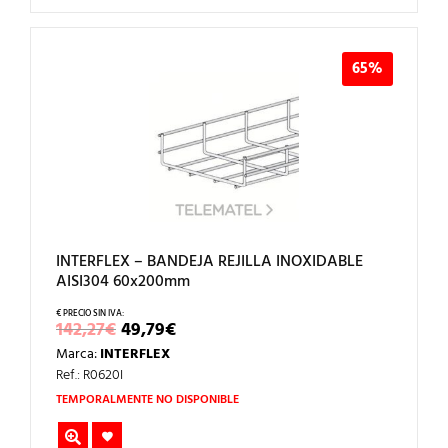
65%
INTERFLEX – BANDEJA REJILLA INOXIDABLE
AISI304 60x200mm
EL
EL
142,27
€
49,79
€
PRECIO
PRECIO
Marca:
INTERFLEX
ORIGINAL
ACTUAL
ERA:
ES:
Ref.: R0620I
142,27€.
49,79€.
TEMPORALMENTE NO DISPONIBLE