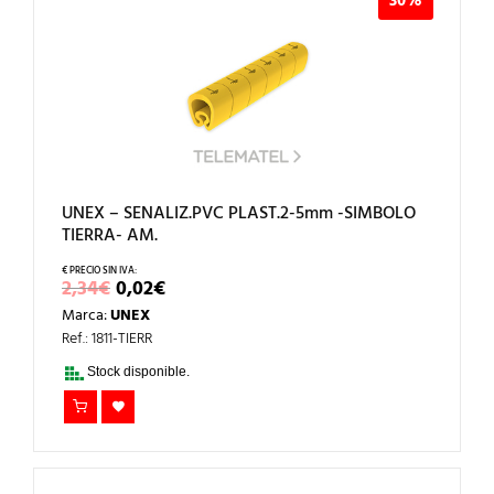
30%
UNEX – SENALIZ.PVC PLAST.2-5mm -SIMBOLO
TIERRA- AM.
EL
EL
2,34
€
0,02
€
PRECIO
PRECIO
Marca:
UNEX
ORIGINAL
ACTUAL
ERA:
ES:
Ref.: 1811-TIERR
2,34€.
0,02€.
Stock disponible.