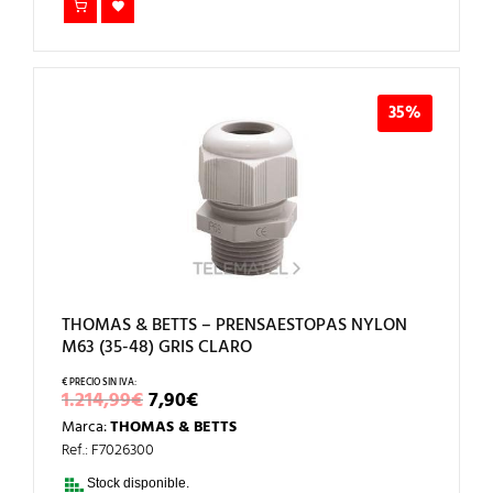
35%
THOMAS & BETTS – PRENSAESTOPAS NYLON
M63 (35-48) GRIS CLARO
EL
EL
1.214,99
€
7,90
€
PRECIO
PRECIO
Marca:
THOMAS & BETTS
ORIGINAL
ACTUAL
ERA:
ES:
Ref.: F7026300
1.214,99€.
7,90€.
Stock disponible.