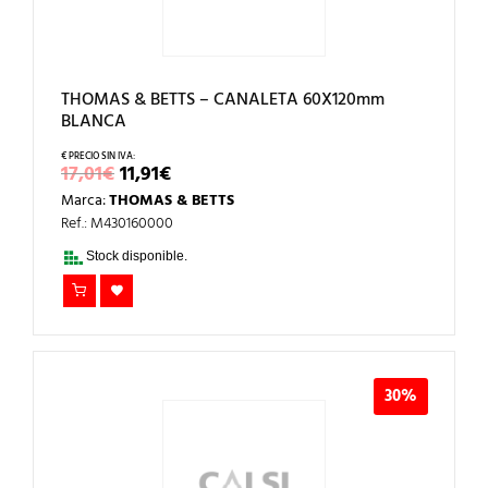
THOMAS & BETTS – CANALETA 60X120mm
BLANCA
EL
EL
17,01
€
11,91
€
PRECIO
PRECIO
Marca:
THOMAS & BETTS
ORIGINAL
ACTUAL
ERA:
ES:
Ref.: M430160000
17,01€.
11,91€.
Stock disponible.
30%