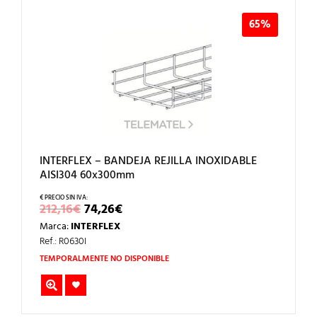
65%
INTERFLEX – BANDEJA REJILLA INOXIDABLE
AISI304 60x300mm
EL
EL
212,16
€
74,26
€
PRECIO
PRECIO
Marca:
INTERFLEX
ORIGINAL
ACTUAL
ERA:
ES:
Ref.: R0630I
212,16€.
74,26€.
TEMPORALMENTE NO DISPONIBLE