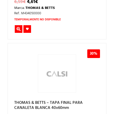
EL
EL
6,59
€
4,61
€
PRECIO
PRECIO
Marca:
THOMAS & BETTS
ORIGINAL
ACTUAL
ERA:
ES:
Ref.: M434050000
6,59€.
4,61€.
TEMPORALMENTE NO DISPONIBLE
30%
THOMAS & BETTS – TAPA FINAL PARA
CANALETA BLANCA 40x60mm