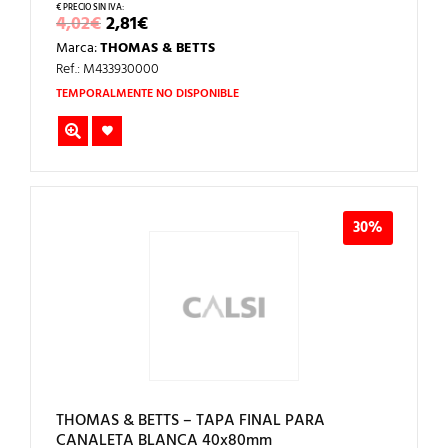
EL
EL
4,02
€
2,81
€
PRECIO
PRECIO
Marca:
THOMAS & BETTS
ORIGINAL
ACTUAL
ERA:
ES:
Ref.: M433930000
4,02€.
2,81€.
TEMPORALMENTE NO DISPONIBLE
30%
THOMAS & BETTS – TAPA FINAL PARA
CANALETA BLANCA 40x80mm