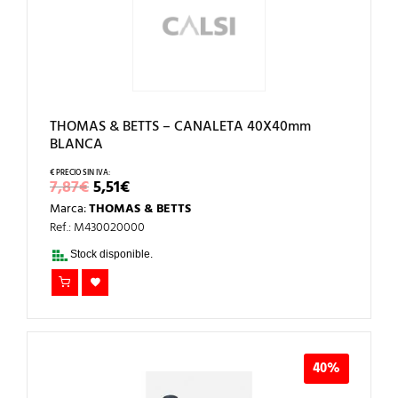
THOMAS & BETTS – CANALETA 40X40mm
BLANCA
EL
EL
7,87
€
5,51
€
PRECIO
PRECIO
Marca:
THOMAS & BETTS
ORIGINAL
ACTUAL
ERA:
ES:
Ref.: M430020000
7,87€.
5,51€.
Stock disponible.
40%