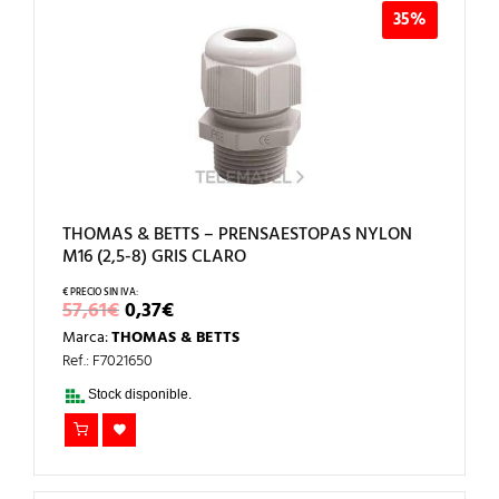
35%
THOMAS & BETTS – PRENSAESTOPAS NYLON
M16 (2,5-8) GRIS CLARO
EL
EL
57,61
€
0,37
€
PRECIO
PRECIO
Marca:
THOMAS & BETTS
ORIGINAL
ACTUAL
ERA:
ES:
Ref.: F7021650
57,61€.
0,37€.
Stock disponible.