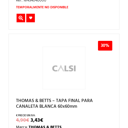
ERA:
ES:
Ref.: M434040000
5,89€.
4,12€.
TEMPORALMENTE NO DISPONIBLE
30%
THOMAS & BETTS – TAPA FINAL PARA
CANALETA BLANCA 60x60mm
EL
EL
4,90
€
3,43
€
PRECIO
PRECIO
Marca:
THOMAS & BETTS