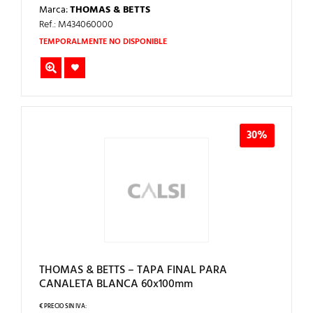
PRECIO
PRECIO
Marca:
THOMAS & BETTS
ORIGINAL
ACTUAL
ERA:
ES:
Ref.: M434060000
7,88€.
5,52€.
TEMPORALMENTE NO DISPONIBLE
30%
THOMAS & BETTS – TAPA FINAL PARA
CANALETA BLANCA 60x100mm