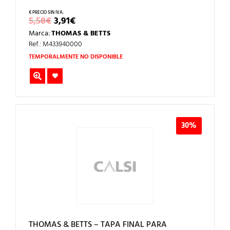
EL
EL
5,58
€
3,91
€
PRECIO
PRECIO
Marca:
THOMAS & BETTS
ORIGINAL
ACTUAL
ERA:
ES:
Ref.: M433940000
5,58€.
3,91€.
TEMPORALMENTE NO DISPONIBLE
30%
THOMAS & BETTS – TAPA FINAL PARA