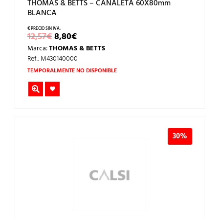
THOMAS & BETTS – CANALETA 60X80mm
BLANCA
EL
EL
12,57
€
8,80
€
PRECIO
PRECIO
Marca:
THOMAS & BETTS
ORIGINAL
ACTUAL
ERA:
ES:
Ref.: M430140000
12,57€.
8,80€.
TEMPORALMENTE NO DISPONIBLE
30%