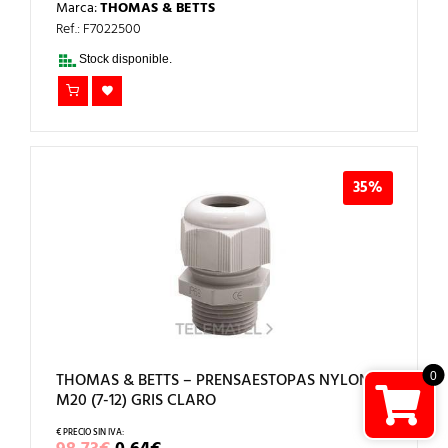
Marca:
THOMAS & BETTS
ORIGINAL
ACTUAL
ERA:
ES:
Ref.: F7022500
168,87€.
1,10€.
Stock disponible.
35%
THOMAS & BETTS – PRENSAESTOPAS NYLON
0
M20 (7-12) GRIS CLARO