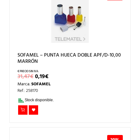
SOFAMEL – PUNTA HUECA DOBLE APF/D-10,00
MARRÓN
EL
EL
31,47
€
0,19
€
PRECIO
PRECIO
Marca:
SOFAMEL
ORIGINAL
ACTUAL
ERA:
ES:
Ref.: 258170
31,47€.
0,19€.
Stock disponible.