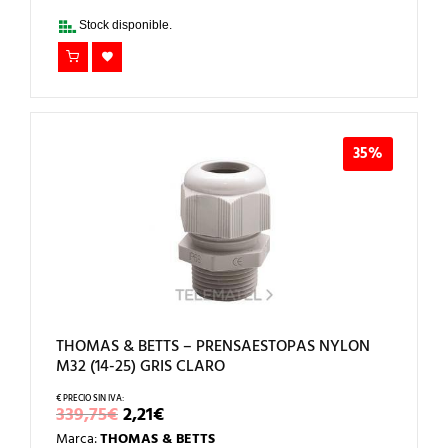
715,49€.
4,65€.
Stock disponible.
35%
THOMAS & BETTS – PRENSAESTOPAS NYLON
M32 (14-25) GRIS CLARO
EL
EL
339,75
€
2,21
€
PRECIO
PRECIO
Marca:
THOMAS & BETTS
ORIGINAL
ACTUAL