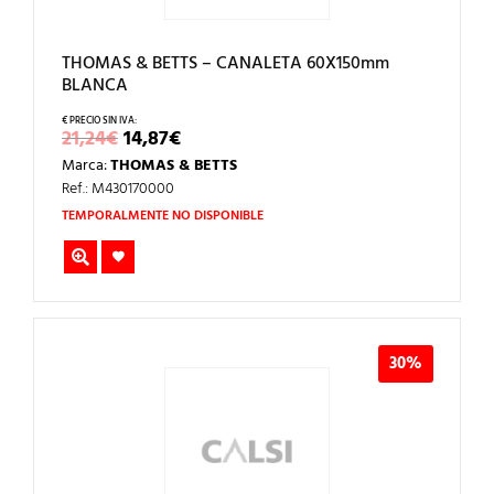
THOMAS & BETTS – CANALETA 60X150mm
BLANCA
EL
EL
21,24
€
14,87
€
PRECIO
PRECIO
Marca:
THOMAS & BETTS
ORIGINAL
ACTUAL
ERA:
ES:
Ref.: M430170000
21,24€.
14,87€.
TEMPORALMENTE NO DISPONIBLE
30%