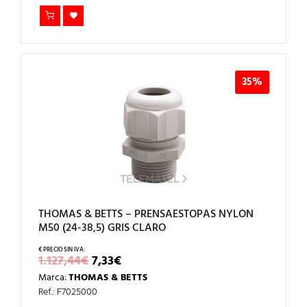
35%
THOMAS & BETTS – PRENSAESTOPAS NYLON
M50 (24-38,5) GRIS CLARO
EL
EL
1.127,44
€
7,33
€
PRECIO
PRECIO
Marca:
THOMAS & BETTS
ORIGINAL
ACTUAL
ERA:
ES:
Ref.: F7025000
1.127,44€.
7,33€.