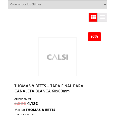
30%
THOMAS & BETTS – TAPA FINAL PARA
CANALETA BLANCA 60x80mm
EL
EL
5,89
€
4,12
€
PRECIO
PRECIO
Marca:
THOMAS & BETTS
ORIGINAL
ACTUAL