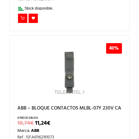
18,74€.
11,24€.
Stock disponible.
40%
ABB – BLOQUE CONTACTOS MLBL-07Y 230V CA
EL
EL
18,74
€
11,24
€
PRECIO
PRECIO
Marca:
ABB
ORIGINAL
ACTUAL
ERA:
ES:
Ref.: 1SFA611621R1073