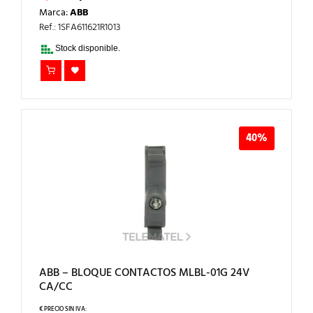
PRECIO
PRECIO
Marca:
ABB
ORIGINAL
ACTUAL
ERA:
ES:
Ref.: 1SFA611621R1013
9,55€.
5,73€.
Stock disponible.
40%
ABB – BLOQUE CONTACTOS MLBL-01G 24V
CA/CC