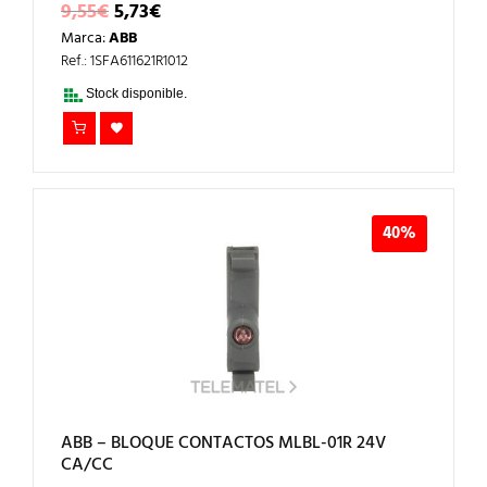
EL
EL
9,55
€
5,73
€
PRECIO
PRECIO
Marca:
ABB
ORIGINAL
ACTUAL
ERA:
ES:
Ref.: 1SFA611621R1012
9,55€.
5,73€.
Stock disponible.
40%
ABB – BLOQUE CONTACTOS MLBL-01R 24V
CA/CC