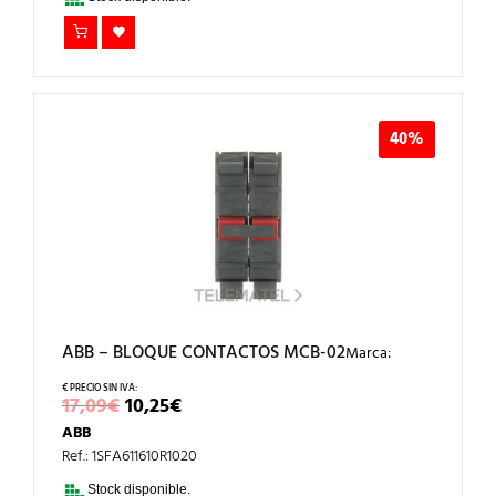
40%
ABB – BLOQUE CONTACTOS MCB-02
Marca:
EL
EL
17,09
€
10,25
€
PRECIO
PRECIO
ABB
ORIGINAL
ACTUAL
ERA:
ES:
Ref.: 1SFA611610R1020
17,09€.
10,25€.
Stock disponible.