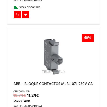
ERA:
ES:
Ref.: 1SFA611621R1075
18,74€.
11,24€.
Stock disponible.
40%
ABB – BLOQUE CONTACTOS MLBL-07L 230V CA
EL
EL
18,74
€
11,24
€
PRECIO
PRECIO
Marca:
ABB
ORIGINAL
ACTUAL
ERA:
ES:
Ref.: 1SFA611621R1074