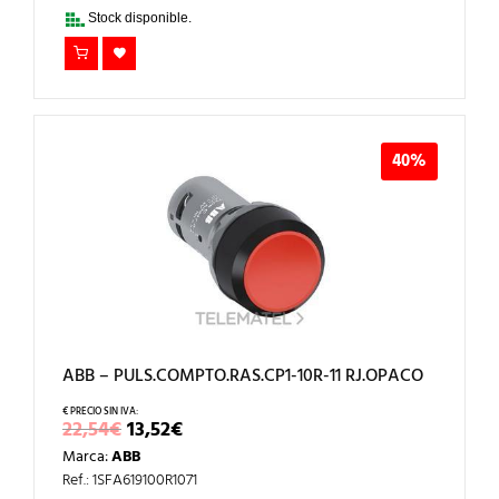
22,54€.
13,52€.
Stock disponible.
40%
ABB – PULS.COMPTO.RAS.CP1-10R-11 RJ.OPACO
EL
EL
22,54
€
13,52
€
PRECIO
PRECIO
Marca:
ABB
ORIGINAL
ACTUAL
ERA:
ES:
Ref.: 1SFA619100R1071