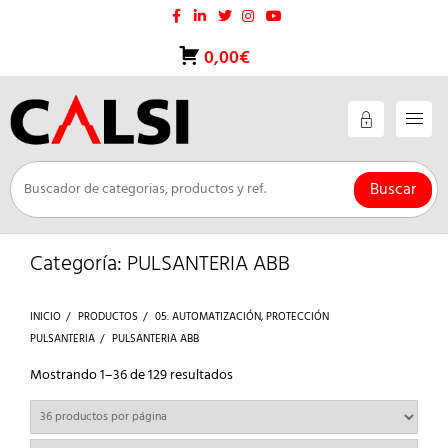
Saltar
al
contenido
0,00€
Buscar
Categoría:
PULSANTERIA ABB
INICIO
PRODUCTOS
05. AUTOMATIZACIÓN, PROTECCIÓN
PULSANTERIA
PULSANTERIA ABB
Ordenado
Mostrando 1–36 de 129 resultados
por
los
últimos