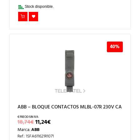
18,74€.
11,24€.
Stock disponible.
40%
ABB – BLOQUE CONTACTOS MLBL-07R 230V CA
EL
EL
18,74
€
11,24
€
PRECIO
PRECIO
Marca:
ABB
ORIGINAL
ACTUAL
ERA:
ES:
Ref.: 1SFA611621R1071