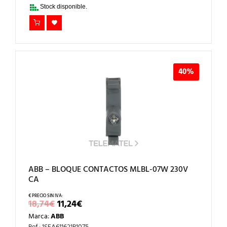
22,54€.
13,52€.
Stock disponible.
40%
ABB – BLOQUE CONTACTOS MLBL-07W 230V
CA
EL
EL
18,74
€
11,24
€
PRECIO
PRECIO
Marca:
ABB
ORIGINAL
ACTUAL