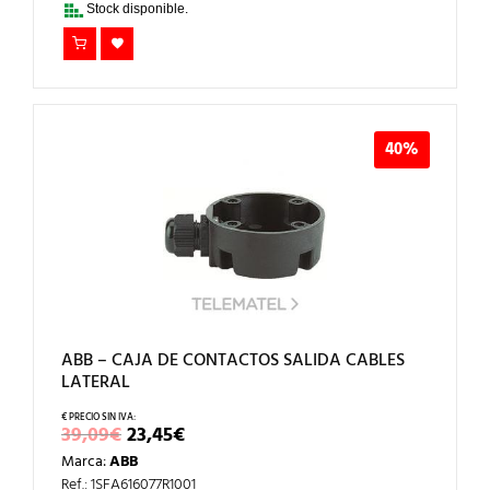
Stock disponible.
40%
ABB – CAJA DE CONTACTOS SALIDA CABLES
LATERAL
EL
EL
39,09
€
23,45
€
PRECIO
PRECIO
Marca:
ABB
ORIGINAL
ACTUAL
ERA:
ES:
Ref.: 1SFA616077R1001