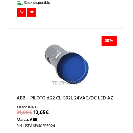
Stock disponible.
40%
ABB – PILOTO d.22 CL-502L 24VAC/DC LED AZ
EL
EL
21,09
€
12,65
€
PRECIO
PRECIO
Marca:
ABB
ORIGINAL
ACTUAL
ERA:
ES:
Ref.: 1SFA619403R5024
21,09€.
12,65€.