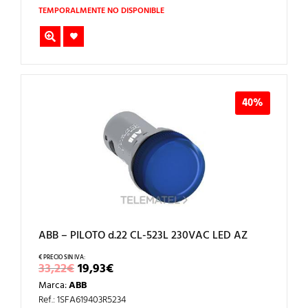
26,60€.
15,96€.
TEMPORALMENTE NO DISPONIBLE
40%
ABB – PILOTO d.22 CL-523L 230VAC LED AZ
EL
EL
33,22
€
19,93
€
PRECIO
PRECIO
Marca:
ABB
ORIGINAL
ACTUAL
ERA:
ES:
Ref.: 1SFA619403R5234