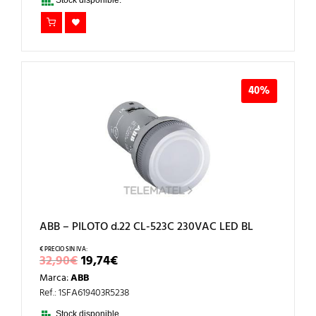
Stock disponible.
40%
ABB – PILOTO d.22 CL-523C 230VAC LED BL
EL
EL
32,90
€
19,74
€
PRECIO
PRECIO
Marca:
ABB
ORIGINAL
ACTUAL
ERA:
ES:
Ref.: 1SFA619403R5238
32,90€.
19,74€.
Stock disponible.