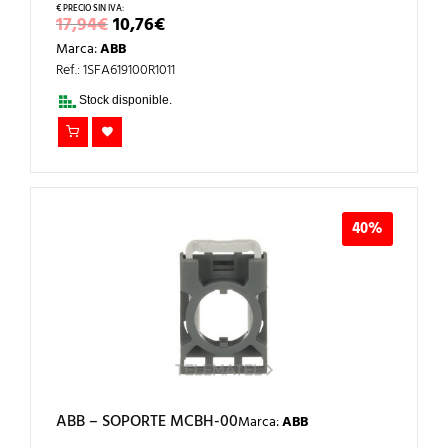
EL
EL
17,94
€
10,76
€
PRECIO
PRECIO
Marca:
ABB
ORIGINAL
ACTUAL
ERA:
ES:
Ref.: 1SFA619100R1011
17,94€.
10,76€.
Stock disponible.
40%
ABB – SOPORTE MCBH-00
Marca:
ABB