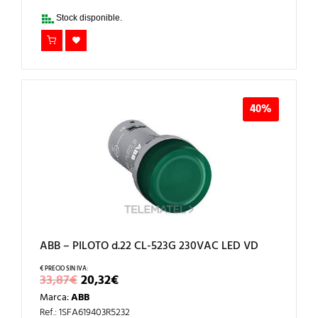
39,09€.
23,45€.
Stock disponible.
40%
ABB – PILOTO d.22 CL-523G 230VAC LED VD
EL
EL
33,87
€
20,32
€
PRECIO
PRECIO
Marca:
ABB
ORIGINAL
ACTUAL
ERA:
ES:
Ref.: 1SFA619403R5232