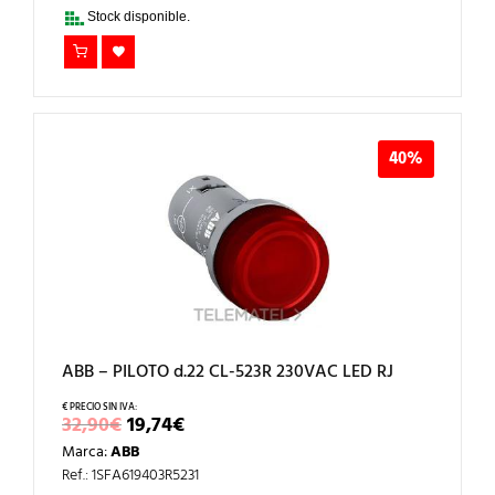
32,90€.
19,74€.
Stock disponible.
40%
ABB – PILOTO d.22 CL-523R 230VAC LED RJ
EL
EL
32,90
€
19,74
€
PRECIO
PRECIO
Marca:
ABB
ORIGINAL
ACTUAL
ERA:
ES:
Ref.: 1SFA619403R5231