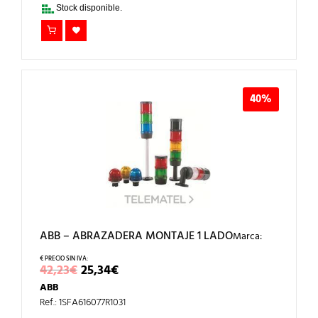
Stock disponible.
40%
ABB – ABRAZADERA MONTAJE 1 LADO
Marca:
EL
EL
42,23
€
25,34
€
PRECIO
PRECIO
ABB
ORIGINAL
ACTUAL
ERA:
ES:
Ref.: 1SFA616077R1031
42,23€.
25,34€.