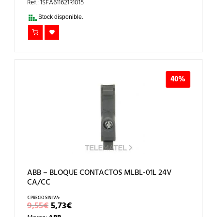
ERA:
ES:
Ref.: 1SFA611621R1015
9,55€.
5,73€.
Stock disponible.
40%
ABB – BLOQUE CONTACTOS MLBL-01L 24V
CA/CC
EL
EL
9,55
€
5,73
€
PRECIO
PRECIO