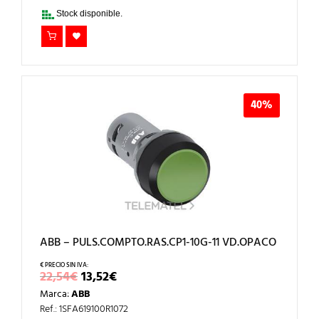
33,36€.
20,02€.
Stock disponible.
40%
ABB – PULS.COMPTO.RAS.CP1-10G-11 VD.OPACO
EL
EL
22,54
€
13,52
€
PRECIO
PRECIO
Marca:
ABB
ORIGINAL
ACTUAL
ERA:
ES:
Ref.: 1SFA619100R1072