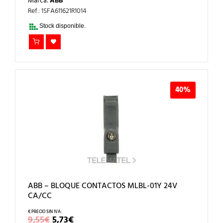
Marca:
ABB
ORIGINAL
ACTUAL
ERA:
ES:
Ref.: 1SFA611621R1014
9,55€.
5,73€.
Stock disponible.
40%
ABB – BLOQUE CONTACTOS MLBL-01Y 24V
CA/CC
EL
EL
9,55
€
5,73
€