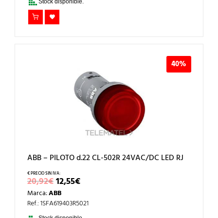
Stock disponible.
40%
ABB – PILOTO d.22 CL-502R 24VAC/DC LED RJ
EL
EL
20,92
€
12,55
€
PRECIO
PRECIO
Marca:
ABB
ORIGINAL
ACTUAL
ERA:
ES:
Ref.: 1SFA619403R5021
20,92€.
12,55€.