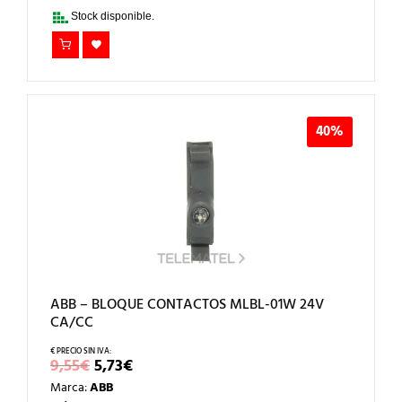
18,74€.
11,24€.
Stock disponible.
40%
ABB – BLOQUE CONTACTOS MLBL-01W 24V
CA/CC
EL
EL
9,55
€
5,73
€
PRECIO
PRECIO
Marca:
ABB
ORIGINAL
ACTUAL