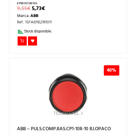
EL
EL
9,55
€
5,73
€
PRECIO
PRECIO
Marca:
ABB
ORIGINAL
ACTUAL
ERA:
ES:
Ref.: 1SFA611621R1011
9,55€.
5,73€.
Stock disponible.
40%
ABB – PULS.COMP.RAS.CP1-10R-10 RJ.OPACO