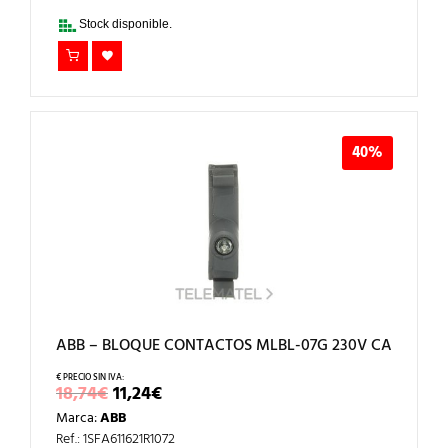
18,74€.
11,24€.
Stock disponible.
40%
ABB – BLOQUE CONTACTOS MLBL-07G 230V CA
EL
EL
18,74
€
11,24
€
PRECIO
PRECIO
Marca:
ABB
ORIGINAL
ACTUAL
ERA:
ES:
Ref.: 1SFA611621R1072