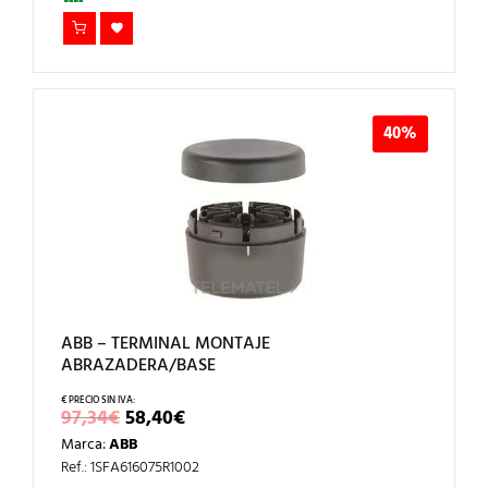
40%
ABB – TERMINAL MONTAJE
ABRAZADERA/BASE
EL
EL
97,34
€
58,40
€
PRECIO
PRECIO
Marca:
ABB
ORIGINAL
ACTUAL
ERA:
ES:
Ref.: 1SFA616075R1002
97,34€.
58,40€.