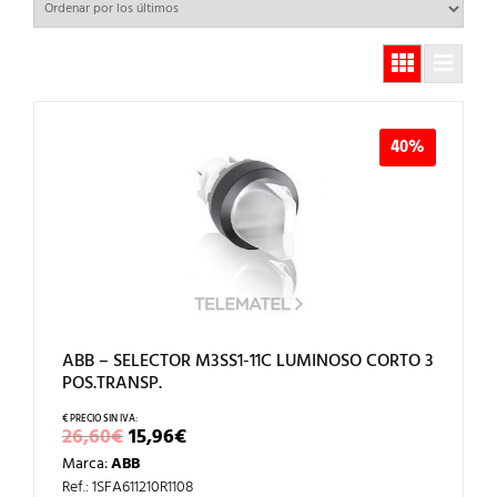
40%
ABB – SELECTOR M3SS1-11C LUMINOSO CORTO 3
POS.TRANSP.
EL
EL
26,60
€
15,96
€
PRECIO
PRECIO
Marca:
ABB
ORIGINAL
ACTUAL
ERA:
ES:
Ref.: 1SFA611210R1108