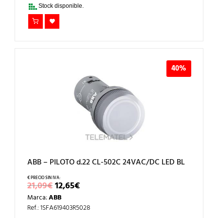
32,90€.
19,74€.
Stock disponible.
40%
ABB – PILOTO d.22 CL-502C 24VAC/DC LED BL
EL
EL
21,09
€
12,65
€
PRECIO
PRECIO
Marca:
ABB
ORIGINAL
ACTUAL
ERA:
ES:
Ref.: 1SFA619403R5028
21,09€.
12,65€.