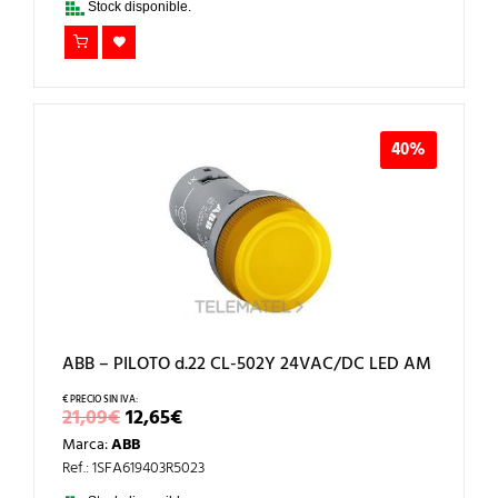
Stock disponible.
40%
ABB – PILOTO d.22 CL-502Y 24VAC/DC LED AM
EL
EL
21,09
€
12,65
€
PRECIO
PRECIO
Marca:
ABB
ORIGINAL
ACTUAL
ERA:
ES:
Ref.: 1SFA619403R5023
21,09€.
12,65€.