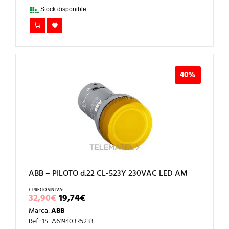
33,22€.
19,93€.
Stock disponible.
40%
ABB – PILOTO d.22 CL-523Y 230VAC LED AM
EL
EL
32,90
€
19,74
€
PRECIO
PRECIO
Marca:
ABB
ORIGINAL
ACTUAL
ERA:
ES:
Ref.: 1SFA619403R5233