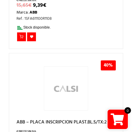
EL
EL
15,65
€
9,39
€
PRECIO
PRECIO
Marca:
ABB
ORIGINAL
ACTUAL
ERA:
ES:
Ref.: 1SFA611100R1108
15,65€.
9,39€.
Stock disponible.
40%
0
ABB – PLACA INSCRIPCION PLAST.BL.S/TX:2 LIN.