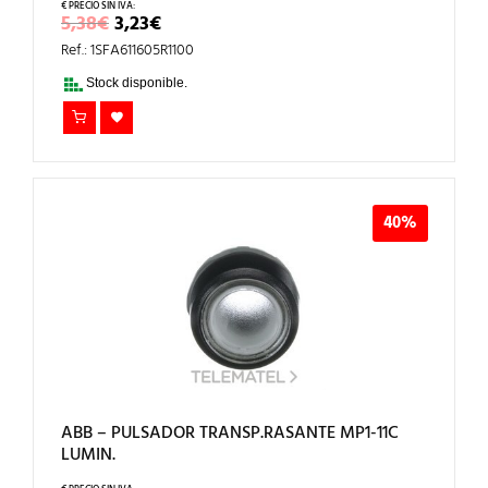
EL
EL
5,38
€
3,23
€
PRECIO
PRECIO
Ref.: 1SFA611605R1100
ORIGINAL
ACTUAL
ERA:
ES:
Stock disponible.
5,38€.
3,23€.
40%
ABB – PULSADOR TRANSP.RASANTE MP1-11C
LUMIN.