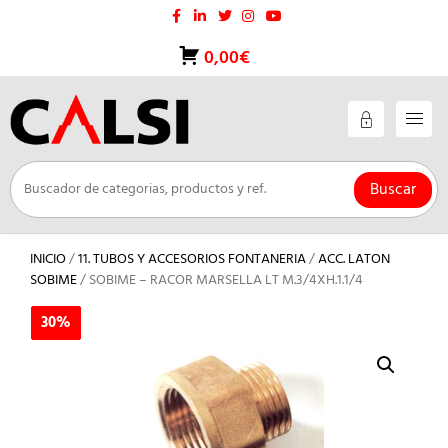
Saltar
al
contenido
0,00€
Buscar
INICIO
/
11. TUBOS Y ACCESORIOS FONTANERIA
/
ACC. LATON
SOBIME
/ SOBIME – RACOR MARSELLA LT M.3/4XH.1.1/4
30%
30%