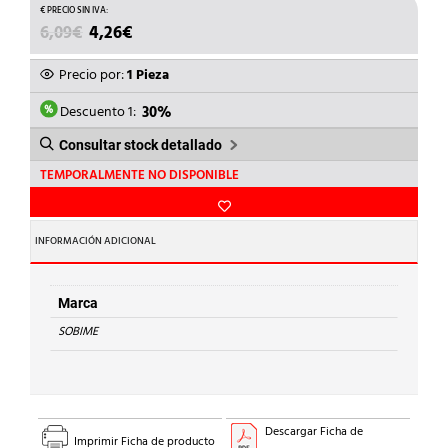
EL
EL
6,09
€
4,26
€
PRECIO
PRECIO
ORIGINAL
ACTUAL
Precio por:
1 Pieza
ERA:
ES:
6,09€.
4,26€.
Descuento 1:
30%
Consultar stock detallado
TEMPORALMENTE NO DISPONIBLE
INFORMACIÓN ADICIONAL
Marca
SOBIME
Descargar Ficha de
Imprimir Ficha de producto