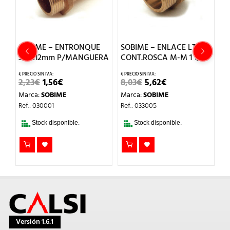
IME – ENTRONQUE
SOBIME – ENLACE LT
SOBIME – 
x12mm P/MANGUERA
CONT.ROSCA M-M 1 1/4
CONT.ROSC
EL
EL
EL
EL
EL
€
1,56
€
8,03
€
5,62
€
2,68
€
1,87
PRECIO
PRECIO
PRECIO
PRECIO
PRE
a:
SOBIME
Marca:
SOBIME
Marca:
SOBI
ORIGINAL
ACTUAL
ORIGINAL
ACTUAL
OR
ERA:
ES:
ERA:
ES:
ERA
 030001
Ref.: 033005
Ref.: 033003
2,23€.
1,56€.
8,03€.
5,62€.
2,6
Stock disponible.
Stock disponible.
Stock disp
Versión 1.6.1