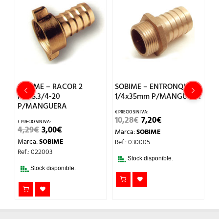
N
SOBIME – RACOR 2
SOBIME – ENTRONQUE 1
S
PZAS.3/4-20
1/4x35mm P/MANGUERA
P
P/MANGUERA
P
EL
EL
10,28
€
7,20
€
O
PRECIO
PRECIO
EL
EL
4,29
€
3,00
€
1
Marca:
SOBIME
AL
ORIGINAL
ACTUAL
PRECIO
PRECIO
ERA:
ES:
Marca:
SOBIME
M
Ref.: 030005
ORIGINAL
ACTUAL
.
10,28€.
7,20€.
ERA:
ES:
Ref.: 022003
Re
4,29€.
3,00€.
Stock disponible.
Stock disponible.