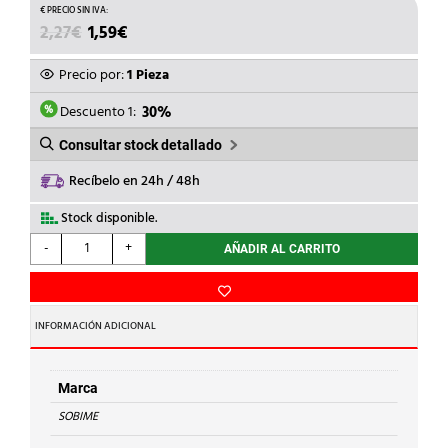
EL
EL
2,27
€
1,59
€
PRECIO
PRECIO
ORIGINAL
ACTUAL
Precio por:
1 Pieza
ERA:
ES:
2,27€.
1,59€.
Descuento 1:
30%
Consultar stock detallado
Recíbelo en 24h / 48h
Stock disponible.
SOBIME
-
+
AÑADIR AL CARRITO
-
RACOR
MARSELLA
LT
INFORMACIÓN ADICIONAL
M.1/2xH.3/4
cantidad
Marca
SOBIME