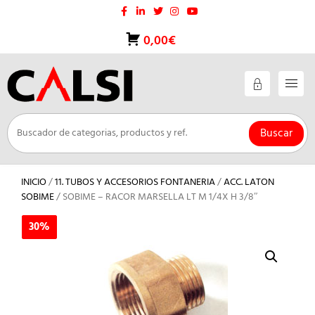
Saltar
al
contenido
0,00€
Buscar
INICIO
/
11. TUBOS Y ACCESORIOS FONTANERIA
/
ACC. LATON
SOBIME
/ SOBIME – RACOR MARSELLA LT M 1/4X H 3/8″
30%
30%