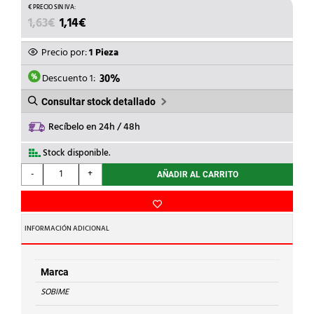
EL
EL
1,63
€
1,14
€
PRECIO
PRECIO
ORIGINAL
ACTUAL
Precio por:
1 Pieza
ERA:
ES:
1,63€.
1,14€.
Descuento 1:
30%
Consultar stock detallado
Recíbelo en 24h / 48h
Stock disponible.
SOBIME
-
+
AÑADIR AL CARRITO
-
RACOR
MARSELLA
LT
INFORMACIÓN ADICIONAL
M
1/4x
H
Marca
3/8"
SOBIME
cantidad