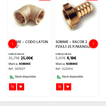
SOBIME – CODO LATON
SOBIME – RACOR 2
S
H-H 2″
PZAS.1-25 P/MANGUERA
C
EL
EL
EL
EL
35,71
€
25,00
€
5,97
€
4,18
€
1
PRECIO
PRECIO
PRECIO
PRECIO
Marca:
SOBIME
Marca:
SOBIME
M
ORIGINAL
ACTUAL
ORIGINAL
ACTUAL
ERA:
ES:
ERA:
ES:
Ref.: 067007
Ref.: 022004
Re
35,71€.
25,00€.
5,97€.
4,18€.
Stock disponible.
Stock disponible.